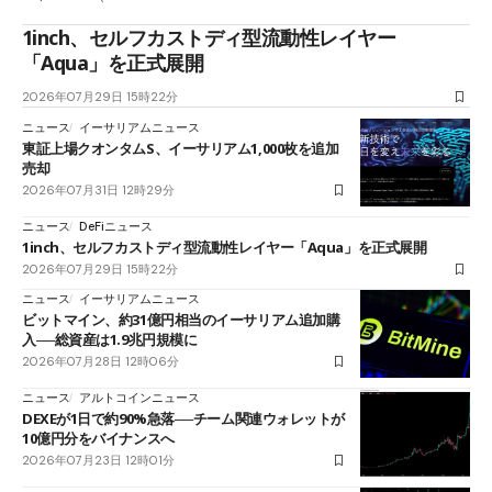
1inch、セルフカストディ型流動性レイヤー
「Aqua」を正式展開
2026年07月29日 15時22分
ニュース
イーサリアムニュース
東証上場クオンタムS、イーサリアム1,000枚を追加
売却
2026年07月31日 12時29分
ニュース
DeFiニュース
1inch、セルフカストディ型流動性レイヤー「Aqua」を正式展開
2026年07月29日 15時22分
ニュース
イーサリアムニュース
ビットマイン、約31億円相当のイーサリアム追加購
入──総資産は1.9兆円規模に
2026年07月28日 12時06分
ニュース
アルトコインニュース
DEXEが1日で約90%急落──チーム関連ウォレットが
10億円分をバイナンスへ
2026年07月23日 12時01分