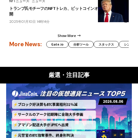
NFTニュース
ニュース
トランプ氏モチーフのNFTトレカ、ビットコインオーディナルで公
開
2025年01月10日 14時14分
Show More
More News:
Gate.io
分析ツール
スタックス
シンボル（
厳選・注目記事