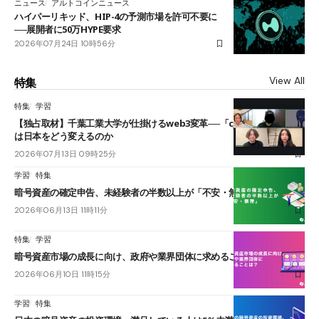
ニュース
アルトコインニュース
ハイパーリキッド、HIP-4の予測市場を許可不要に
──展開者に50万HYPE要求
2026年07月24日 10時56分
View All
特集
特集
学習
【独占取材】千葉工業大学が仕掛けるweb3変革──「cJPY」とAIの融合
は日本をどう変えるのか
2026年07月13日 09時25分
学習
特集
暗号資産の確定申告、未経験者の半数以上が「不安・無理」
2026年06月13日 11時11分
特集
学習
暗号資産市場の成長に向け、政府や業界団体に求めることは？
2026年06月10日 11時15分
学習
特集