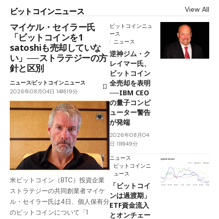
View All
ビットコインニュース
マイケル・セイラー氏
ビットコインニュ
ース
「ビットコインを1
ニュース
satoshiも売却していな
逆神ジム・ク
い」──ストラテジーの方
レイマー氏、
針と区別
ビットコイン
全売却を表明
ニュース
ビットコインニュース
2026年08月04日 14時19分
──IBM CEO
の量子コンピ
ューター警告
が発端
2026年08月04
日 11時49分
ニュース
ビットコインニ
ュース
米ビットコイン（BTC）投資企業
「ビットコイ
ストラテジーの共同創業者マイケ
ンは過渡期」
ル・セイラー氏は4日、個人保有分
ETF資金流入
のビットコインについて「1
とオンチェー