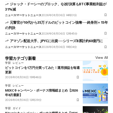
ジャック・ドーシーのブロック、Q2好決算もBTC事業粗利益が
31%減
ニュース
マーケットニュース
2026年08月06日 14時01分
元警官が10代から35万ドルのビットコイン強奪──終身刑＋15年
の判決
ニュース
マーケットニュース
2026年08月06日 12時45分
アマゾン配送大手、JPYCに出資──シリーズB累計約60億円に
ニュース
マーケットニュース
2026年08月06日 11時04分
View All
学習カテゴリ新着
学習
レビュー
ビットコインを1万円分買ってみた！運用損益を毎週
更新
2026年08月06日 19時46分
学習
レビュー
MEXCキャンペーン・ボーナス情報総まとめ【2026
年8月最新】
2026年08月06日 12時29分
学習
ガイド