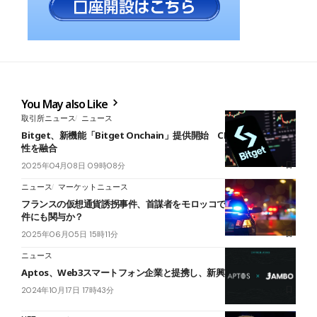
You May also Like
取引所ニュース
ニュース
Bitget、新機能「Bitget Onchain」提供開始 CEXとDEXの利便
性を融合
2025年04月08日 09時08分
ニュース
マーケットニュース
フランスの仮想通貨誘拐事件、首謀者をモロッコで逮捕──Ledger事
件にも関与か？
2025年06月05日 15時11分
ニュース
Aptos、Web3スマートフォン企業と提携し、新興市場を開拓
2024年10月17日 17時43分