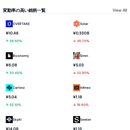
変動率の高い銘柄一覧
View All
OVERTAKE
Solar
¥10.46
¥0.3308
↑ 58.50%
↓ 35.70%
Biconomy
Siren
¥6.08
¥5.03
↑ 53.40%
↓ 22.50%
Cartesi
Infinex
¥5.04
¥1.18
↑ 52.10%
↓ 18.90%
SkyAI
Seeker
¥14.08
¥1.15