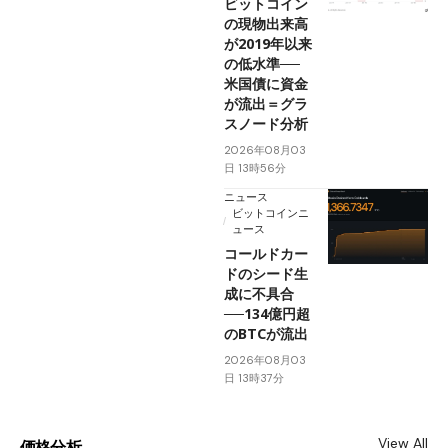
ビットコイン
の現物出来高
が2019年以来
の低水準──
米国債に資金
が流出＝グラ
スノード分析
2026年08月03
日 13時56分
ニュース
ビットコインニ
ュース
コールドカー
ドのシード生
成に不具合
──134億円超
のBTCが流出
2026年08月03
日 13時37分
View All
価格分析