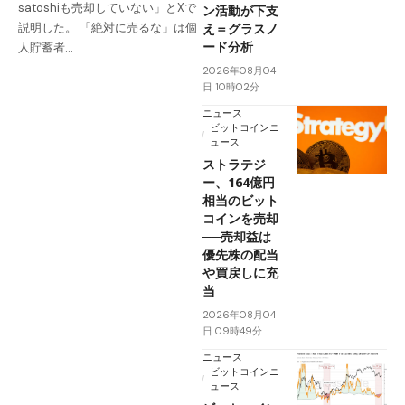
satoshiも売却していない」とXで
ン活動が下支
え＝グラスノ
説明した。 「絶対に売るな」は個
ード分析
人貯蓄者…
2026年08月04
日 10時02分
ニュース
ビットコインニ
ュース
ストラテジ
ー、164億円
相当のビット
コインを売却
──売却益は
優先株の配当
や買戻しに充
当
2026年08月04
日 09時49分
ニュース
ビットコインニ
ュース