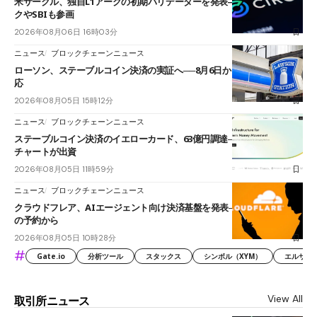
米サークル、独自L1アークの初期バリデーターを発表――ブラックロッ
クやSBIも参画
2026年08月06日 16時03分
ニュース
ブロックチェーンニュース
ローソン、ステーブルコイン決済の実証へ──8月6日からJPYCやUSDC対
応
2026年08月05日 15時12分
ニュース
ブロックチェーンニュース
ステーブルコイン決済のイエローカード、63億円調達──ソニーやスタン
チャートが出資
2026年08月05日 11時59分
ニュース
ブロックチェーンニュース
クラウドフレア、AIエージェント向け決済基盤を発表──まずハンドル名
の予約から
2026年08月05日 10時28分
#
Gate.io
分析ツール
スタックス
シンボル（XYM）
エルサル
View All
取引所ニュース