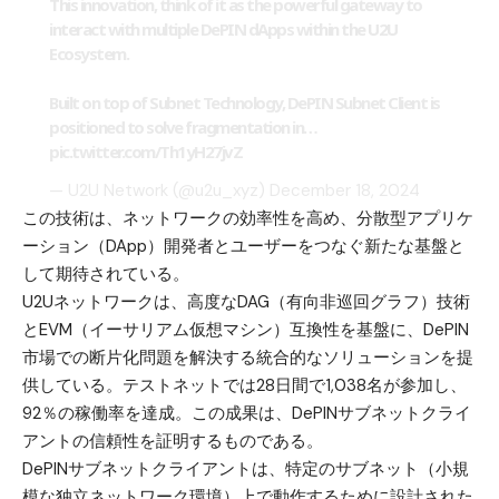
This innovation, think of it as the powerful gateway to
interact with multiple DePIN dApps within the U2U
Ecosystem.
Built on top of Subnet Technology, DePIN Subnet Client is
positioned to solve fragmentation in…
pic.twitter.com/Th1yH27jvZ
— U2U Network (@u2u_xyz)
December 18, 2024
この技術は、ネットワークの効率性を高め、分散型アプリケ
ーション（DApp）開発者とユーザーをつなぐ新たな基盤と
して期待されている。
U2Uネットワークは、高度なDAG（有向非巡回グラフ）技術
とEVM（イーサリアム仮想マシン）互換性を基盤に、DePIN
市場での断片化問題を解決する統合的なソリューションを提
供している。テストネットでは28日間で1,038名が参加し、
92％の稼働率を達成。この成果は、DePINサブネットクライ
アントの信頼性を証明するものである。
DePINサブネットクライアントは、特定のサブネット（小規
模な独立ネットワーク環境）上で動作するために設計された