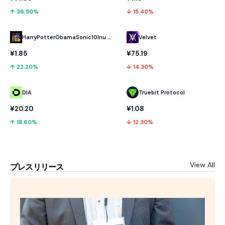
↑ 36.50%
↓ 15.40%
HarryPotterObamaSonic10Inu (ETH)
Velvet
¥1.85
¥75.19
↑ 22.20%
↓ 14.30%
DIA
Truebit Protocol
¥20.20
¥1.08
↑ 18.60%
↓ 12.30%
View All
プレスリリース