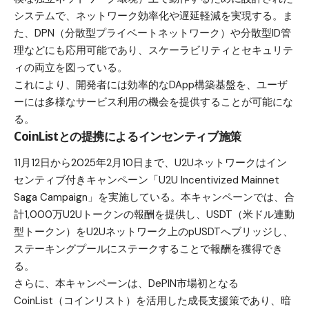
システムで、ネットワーク効率化や遅延軽減を実現する。ま
た、DPN（分散型プライベートネットワーク）や分散型ID管
理などにも応用可能であり、スケーラビリティとセキュリテ
ィの両立を図っている。
これにより、開発者には効率的なDApp構築基盤を、ユーザ
ーには多様なサービス利用の機会を提供することが可能にな
る。
CoinListとの提携によるインセンティブ施策
11月12日から2025年2月10日まで、U2Uネットワークはイン
センティブ付きキャンペーン「U2U Incentivized Mainnet
Saga Campaign」を実施している。本キャンペーンでは、合
計1,000万U2Uトークンの報酬を提供し、USDT（米ドル連動
型トークン）をU2Uネットワーク上のpUSDTへブリッジし、
ステーキングプールにステークすることで報酬を獲得でき
る。
さらに、本キャンペーンは、DePIN市場初となる
CoinList（コインリスト）を活用した成長支援策であり、暗