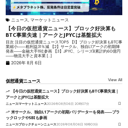
ニュース
,
マーケットニュース
【今日の仮想通貨ニュース】ブロック好決算も
米
BTC事業失速｜アークとJPYCは基盤拡大
発
目次 注目の仮想通貨ニュースTOP5 【1】ブロック好決算もBTC事
目
業縮小――粗利益31％減 【2】サークル、独自L1アークの初期陣
や
発表――金融大手11社参画 【3】JPYC、シリーズB累計約60億円
る
――物流大手と資本業 […]
ブ
2026年 8月 6日
View All
仮想通貨ニュース
【今日の仮想通貨ニュース】ブロック好決算もBTC事業失速｜
アークとJPYCは基盤拡大
ニュース
マーケットニュース
2026年08月06日 20時07分
米サークル、独自L1アークの初期バリデーターを発表――ブラ
ックロックやSBIも参画
ニュース
ブロックチェーンニュース
2026年08月06日 16時03分