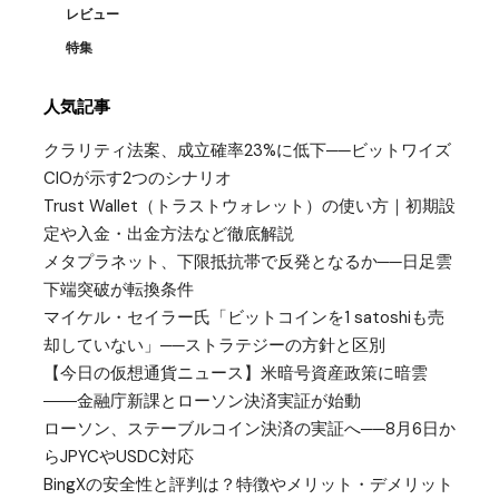
レビュー
特集
人気記事
クラリティ法案、成立確率23%に低下──ビットワイズ
CIOが示す2つのシナリオ
Trust Wallet（トラストウォレット）の使い方｜初期設
定や入金・出金方法など徹底解説
メタプラネット、下限抵抗帯で反発となるか──日足雲
下端突破が転換条件
マイケル・セイラー氏「ビットコインを1 satoshiも売
却していない」──ストラテジーの方針と区別
【今日の仮想通貨ニュース】米暗号資産政策に暗雲
――金融庁新課とローソン決済実証が始動
ローソン、ステーブルコイン決済の実証へ──8月6日か
らJPYCやUSDC対応
BingXの安全性と評判は？特徴やメリット・デメリット