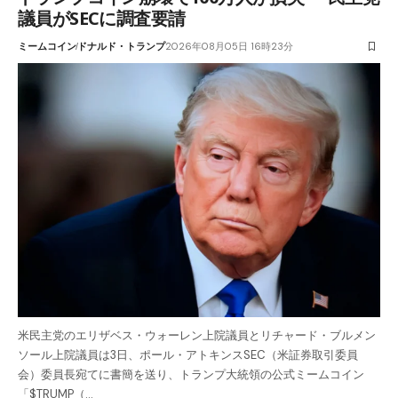
議員がSECに調査要請
ミームコイン
ドナルド・トランプ
2026年08月05日 16時23分
米民主党のエリザベス・ウォーレン上院議員とリチャード・ブルメン
ソール上院議員は3日、ポール・アトキンスSEC（米証券取引委員
会）委員長宛てに書簡を送り、トランプ大統領の公式ミームコイン
「$TRUMP（…