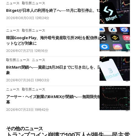
ニュース
取引所ニュース
Bitgetが日本人の利用を終了へ──11月に取引停止、12月末に強制決済
2026年08月03日 12時24分
ニュース
取引所ニュース
韓国Google Play、海外暗号資産取引所29社を配信停止──OKXやバイビ
ットなどが対象に
2026年07月27日 12時16分
取引所ニュース
ニュース
BitMart閉鎖へ──資産は8月26日までに引き出しを、日本人利用者も対
象
2026年07月26日 13時03分
ニュース
取引所ニュース
アーサー・ヘイズ創業のBitMEXが閉鎖へ──無期限先物を生んだ11年に
幕
2026年07月23日 19時42分
その他のニュース
トランプコイン崩壊で100万人が損失──民主党