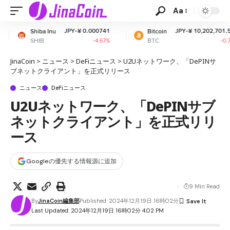
Aa
JPY-¥ 0.000741
JPY-¥ 10,202,701.56
Bitcoin
Ethe
BTC
ETH
-4.67%
-0.7%
JinaCoin
>
ニュース
>
DeFiニュース
>
U2Uネットワーク、「DePINサ
ブネットクライアント」を正式リリース
ニュース
DeFiニュース
U2Uネットワーク、「DePINサブ
ネットクライアント」を正式リリ
ース
Googleの優先する情報源に追加
9 Min Read
By
JinaCoin編集部
Published: 2024年12月19日 16時02分
Last Updated: 2024年12月19日 16時02分 4:02 PM