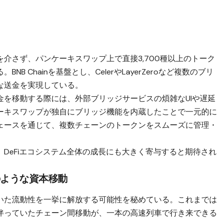
介さず、パンケーキスワップ上で直接3,700種以上のトーク
 Chainを基盤とし、CelerやLayerZeroなど複数のブリ
な送金を実現している。
金を移動する際には、外部ブリッジサービスの煩雑なUIや遅延
ーキスワップが独自にブリッジ機能を内蔵したことで一元的に
ェースを通じて、複数チェーンのトークンをスムーズに管理・
DeFiエコシステム全体の成長にも大きく寄与すると期待され
のような資本移動
いた流動性を一挙に解放する可能性を秘めている。これまでは
伴っていたチェーン間移動が、一本の高速列車で行き来できる