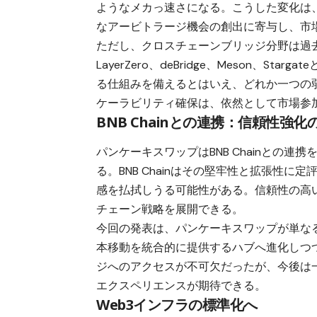
ようなメカっ速さになる。こうした変化は
なアービトラージ機会の創出に寄与し、市
ただし、クロスチェーンブリッジ分野は過去
LayerZero、deBridge、Meson、
る仕組みを備えるとはいえ、どれか一つの
ケーラビリティ確保は、依然として市場参
BNB Chainとの連携：信頼性強化
パンケーキスワップはBNB Chainとの
る。BNB Chainはその堅牢性と拡張性
感を払拭しうる可能性がある。信頼性の高
チェーン戦略を展開できる。
今回の発表は、パンケーキスワップが単な
本移動を統合的に提供するハブへ進化しつ
ジへのアクセスが不可欠だったが、今後は
エクスペリエンスが期待できる。
Web3インフラの標準化へ