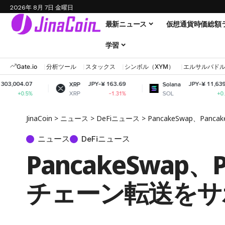
2026年 8月 7日 金曜日
最新ニュース
仮想通貨時価総額
学習
Gate.io
分析ツール
スタックス
シンボル（XYM）
エルサルバド
JPY-¥ 163.69
JPY-¥ 11,639.92
XRP
Solana
XRP
SOL
-1.31%
+0.22%
JinaCoin
>
ニュース
>
DeFiニュース
>
PancakeSwap、Pan
ニュース
DeFiニュース
PancakeSwap、
チェーン転送をサ