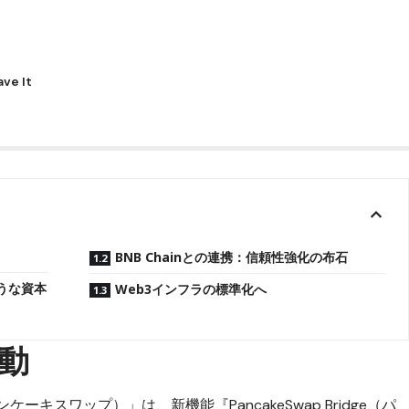
BNB Chainとの連携：信頼性強化の布石
うな資本
Web3インフラの標準化へ
動
ンケーキスワップ）」は、新機能『PancakeSwap Bridge（パ