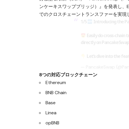
ンケーキスワップブリッジ）』を発表し、Ethe
でのクロスチェーントランスファーを実現
1/5
Introducing the 
Easily do cross-chain 
directly on PancakeSwa
Let’s dive into the fea
— PancakeSwap (@Pa
8つの対応ブロックチェーン
Ethereum
BNB Chain
Base
Linea
opBNB