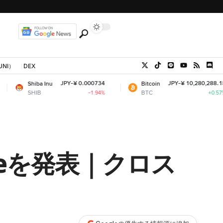
UNI）
DEX
JPY-¥ 0.000734
JPY-¥ 10,280,288.18
ba Inu
Bitcoin
B
BTC
-1.94%
+0.57%
idgeを発表｜クロス