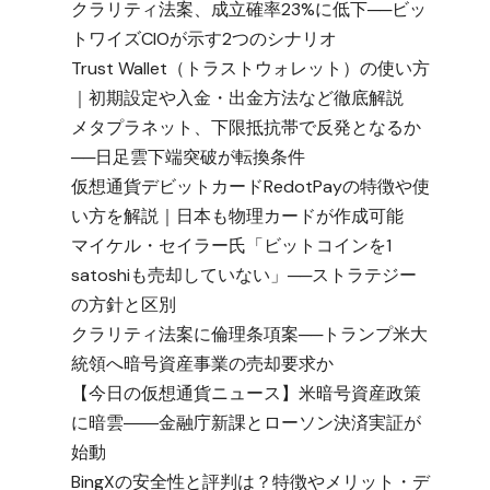
クラリティ法案、成立確率23%に低下──ビッ
トワイズCIOが示す2つのシナリオ
Trust Wallet（トラストウォレット）の使い方
｜初期設定や入金・出金方法など徹底解説
メタプラネット、下限抵抗帯で反発となるか
──日足雲下端突破が転換条件
仮想通貨デビットカードRedotPayの特徴や使
い方を解説｜日本も物理カードが作成可能
マイケル・セイラー氏「ビットコインを1
satoshiも売却していない」──ストラテジー
の方針と区別
クラリティ法案に倫理条項案──トランプ米大
統領へ暗号資産事業の売却要求か
【今日の仮想通貨ニュース】米暗号資産政策
に暗雲――金融庁新課とローソン決済実証が
始動
BingXの安全性と評判は？特徴やメリット・デ