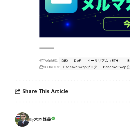
TAGGED:
DEX
DeFi
イーサリアム（ETH）
B
SOURCES:
PancakeSwapブログ
PancakeSwap
Share This Article
木本 隆義
By