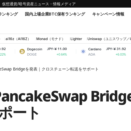
仮想通貨/暗号資産ニュース・情報メディア
ランキング
国内上場企業BTC保有ランキング
キャンペーン情報
ル
ai16z（AI16Z）
Monad（モナド）
Lighter
Uniswap（ユニスワップ／
JPY-¥ 11.00
JPY-¥ 31.92
Dogecoin
Cardano
Shi
DOGE
ADA
SHI
+0.64%
+6.03%
cakeSwap Bridgeを発表｜クロスチェーン転送をサポート
PancakeSwap Br
ポート