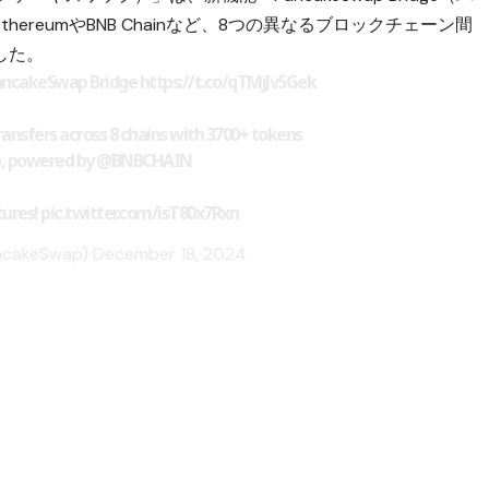
reumやBNB Chainなど、8つの異なるブロックチェーン間
した。
PancakeSwap Bridge
https://t.co/qTMjJv5Gek
transfers across 8 chains with 3700+ tokens
p, powered by
@BNBCHAIN
tures!
pic.twitter.com/isT80x7Rxn
ncakeSwap)
December 18, 2024