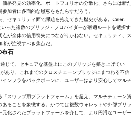
、価格発見の効率化、ポートフォリオの分散化、さらには新た
場参加者に多面的な恩恵をもたらすだろう。
、セキュリティ面で課題を抱えてきた歴史がある。Celer、
Stargateといった複数のブリッジ・プロバイダーが最適ルートを選択す
弱点が全体の信用喪失につながりかねない。セキュリティ、ス
加者が注視すべき焦点だ。
の布石
連携を通じて、セキュアな基盤上にこのブリッジを築き上げてい
に定評があり、これまでのクロスチェーンブリッジにまつわる不信
いインフラをバックボーンに、ユーザーはより安心してマルチ
る「スワップ用プラットフォーム」を超え、マルチチェーン資
つあることを象徴する。かつては複数ウォレットや外部ブリッ
一元化されたプラットフォームを介して、より円滑なユーザー