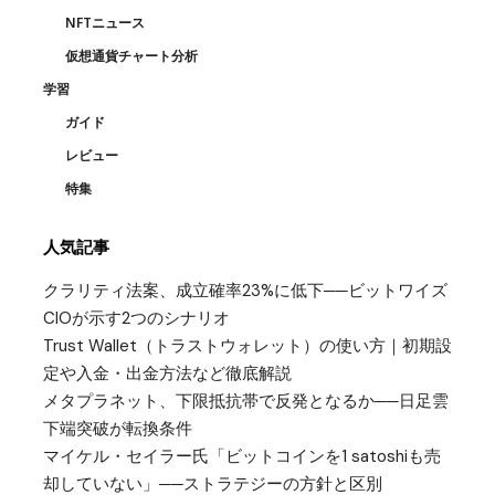
NFTニュース
仮想通貨チャート分析
学習
ガイド
レビュー
特集
人気記事
クラリティ法案、成立確率23%に低下──ビットワイズ
CIOが示す2つのシナリオ
Trust Wallet（トラストウォレット）の使い方｜初期設
定や入金・出金方法など徹底解説
メタプラネット、下限抵抗帯で反発となるか──日足雲
下端突破が転換条件
マイケル・セイラー氏「ビットコインを1 satoshiも売
却していない」──ストラテジーの方針と区別