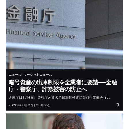
ニュース
マーケットニュース
暗号資産の出庫制限を全業者に要請──金融
庁・警察庁、詐欺被害の防止へ
金融庁は8月6日、警察庁と連名で日本暗号資産等取引業協会（J…
2026年08月07日 09時55分