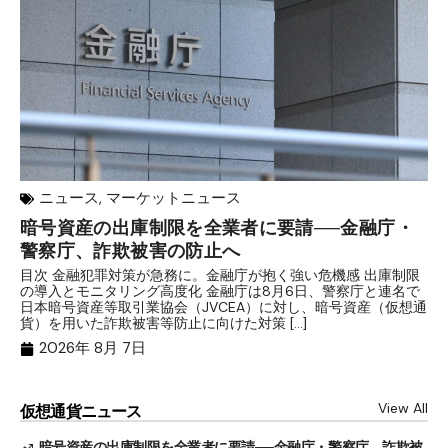
ニュース
,
マーケットニュース
暗号資産の出庫制限を全業者に要請──金融庁・
【
警察庁、詐欺被害の防止へ
B
目次 金融犯罪対策が急務に。金融庁が抱く強い危機感 出庫制限
目
の導入とモニタリング高度化 金融庁は8月6日、警察庁と連名で
業
日本暗号資産等取引業協会（JVCEA）に対し、暗号資産（仮想通
発
貨）を用いた詐欺被害等防止に向けた対策 […]
―
2026年 8月 7日
View All
仮想通貨ニュース
暗号資産の出庫制限を全業者に要請──金融庁・警察庁、詐欺被