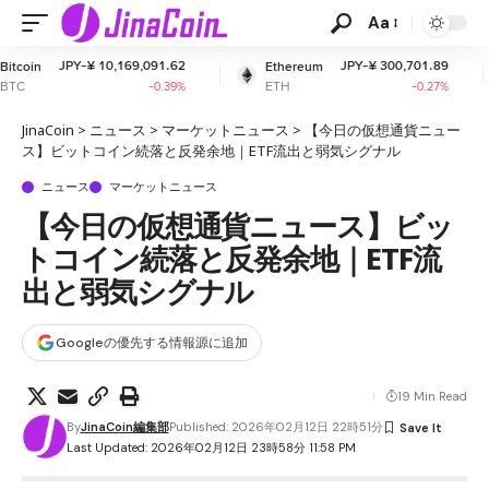
Aa
,169,091.62
JPY-¥ 300,701.89
JPY-¥
Ethereum
XRP
ETH
XRP
-0.39%
-0.27%
JinaCoin
>
ニュース
>
マーケットニュース
>
【今日の仮想通貨ニュー
ス】ビットコイン続落と反発余地｜ETF流出と弱気シグナル
ニュース
マーケットニュース
【今日の仮想通貨ニュース】ビッ
トコイン続落と反発余地｜ETF流
出と弱気シグナル
Googleの優先する情報源に追加
19 Min Read
By
JinaCoin編集部
Published: 2026年02月12日 22時51分
Last Updated: 2026年02月12日 23時58分 11:58 PM