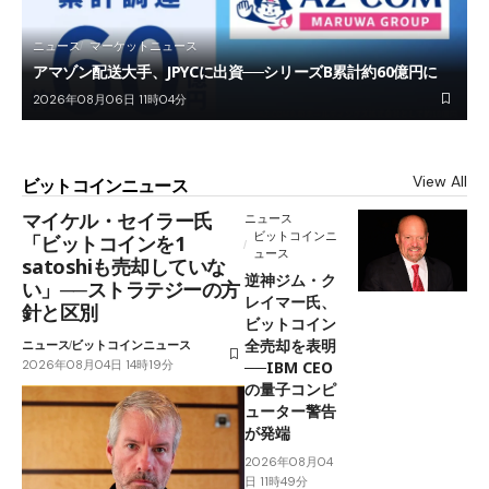
ニュース
マーケットニュース
アマゾン配送大手、JPYCに出資──シリーズB累計約60億円に
2026年08月06日 11時04分
View All
ビットコインニュース
マイケル・セイラー氏
ニュース
ビットコインニ
「ビットコインを1
ュース
satoshiも売却していな
逆神ジム・ク
い」──ストラテジーの方
レイマー氏、
針と区別
ビットコイン
全売却を表明
ニュース
ビットコインニュース
2026年08月04日 14時19分
──IBM CEO
の量子コンピ
ューター警告
が発端
2026年08月04
日 11時49分