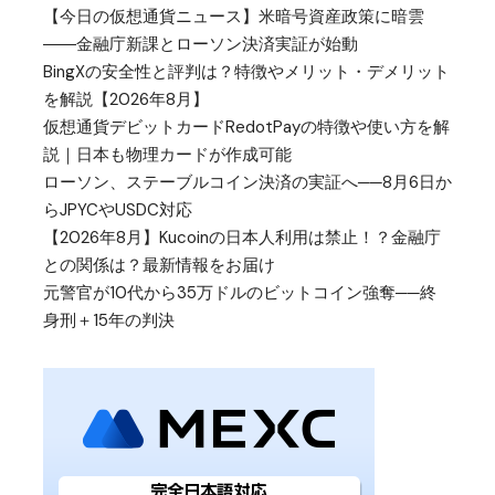
【今日の仮想通貨ニュース】米暗号資産政策に暗雲
――金融庁新課とローソン決済実証が始動
BingXの安全性と評判は？特徴やメリット・デメリット
を解説【2026年8月】
仮想通貨デビットカードRedotPayの特徴や使い方を解
説｜日本も物理カードが作成可能
ローソン、ステーブルコイン決済の実証へ──8月6日か
らJPYCやUSDC対応
【2026年8月】Kucoinの日本人利用は禁止！？金融庁
との関係は？最新情報をお届け
元警官が10代から35万ドルのビットコイン強奪──終
身刑＋15年の判決