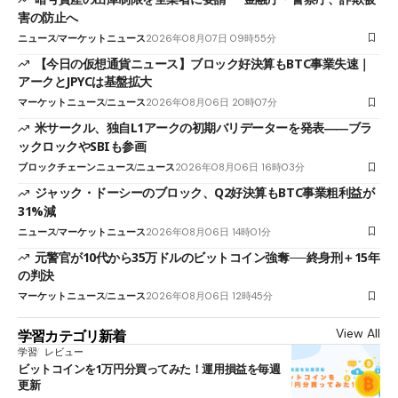
害の防止へ
ニュース
マーケットニュース
2026年08月07日 09時55分
【今日の仮想通貨ニュース】ブロック好決算もBTC事業失速｜
アークとJPYCは基盤拡大
マーケットニュース
ニュース
2026年08月06日 20時07分
米サークル、独自L1アークの初期バリデーターを発表――ブラ
ックロックやSBIも参画
ブロックチェーンニュース
ニュース
2026年08月06日 16時03分
ジャック・ドーシーのブロック、Q2好決算もBTC事業粗利益が
31%減
ニュース
マーケットニュース
2026年08月06日 14時01分
元警官が10代から35万ドルのビットコイン強奪──終身刑＋15年
の判決
マーケットニュース
ニュース
2026年08月06日 12時45分
View All
学習カテゴリ新着
学習
レビュー
ビットコインを1万円分買ってみた！運用損益を毎週
更新