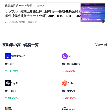
仮想通貨チャート分析
ニュース
リップル、短期上昇後は押し目待ち──長期HMA反発と雲上抜けが買い
条件【仮想通貨チャート分析】XRP、BTC、ETH、ERA
2026年07月21日 18時28分
変動率の高い銘柄一覧
View All
OVERTAKE
INI
¥10.63
¥0.004862
↑ 75.70%
↓ 37.20%
SkyAI
Solar
¥15.60
¥0.3353
↑ 51.20%
↓ 29.30%