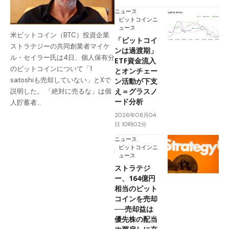
ニュース
ビットコインニ
ュース
米ビットコイン（BTC）投資企業
「ビットコイ
ストラテジーの共同創業者マイケ
ンは過渡期」
ル・セイラー氏は4日、個人保有分
ETF資金流入
のビットコインについて「1
とオンチェー
satoshiも売却していない」とXで
ン活動が下支
え＝グラスノ
説明した。 「絶対に売るな」は個
ード分析
人貯蓄者…
2026年08月04
日 10時02分
ニュース
ビットコインニ
ュース
ストラテジ
ー、164億円
相当のビット
コインを売却
──売却益は
優先株の配当