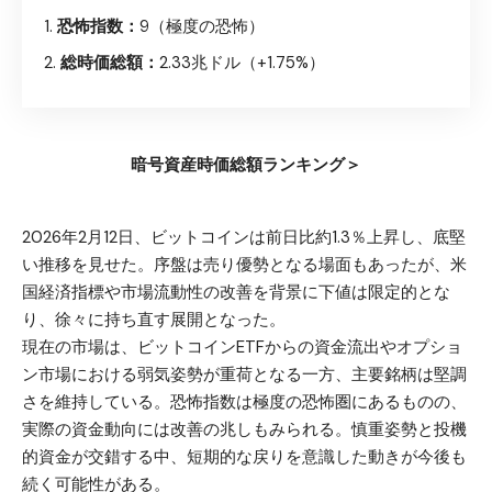
恐怖指数：
9（極度の恐怖）
総時価総額：
2.33兆ドル（+1.75%）
暗号資産時価総額ランキング＞
2026年2月12日、ビットコインは前日比約1.3％上昇し、底堅
い推移を見せた。序盤は売り優勢となる場面もあったが、米
国経済指標や市場流動性の改善を背景に下値は限定的とな
り、徐々に持ち直す展開となった。
現在の市場は、ビットコインETFからの資金流出やオプショ
ン市場における弱気姿勢が重荷となる一方、主要銘柄は堅調
さを維持している。恐怖指数は極度の恐怖圏にあるものの、
実際の資金動向には改善の兆しもみられる。慎重姿勢と投機
的資金が交錯する中、短期的な戻りを意識した動きが今後も
続く可能性がある。