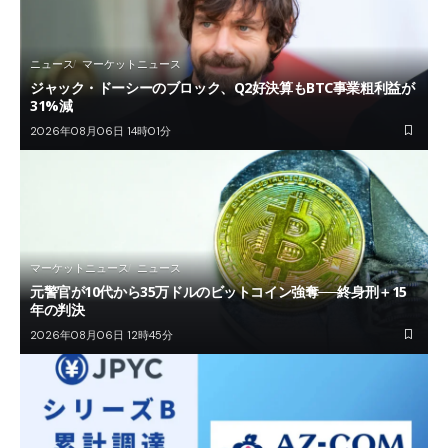
ニュース
マーケットニュース
ジャック・ドーシーのブロック、Q2好決算もBTC事業粗利益が
31%減
2026年08月06日 14時01分
マーケットニュース
ニュース
元警官が10代から35万ドルのビットコイン強奪──終身刑＋15
年の判決
2026年08月06日 12時45分