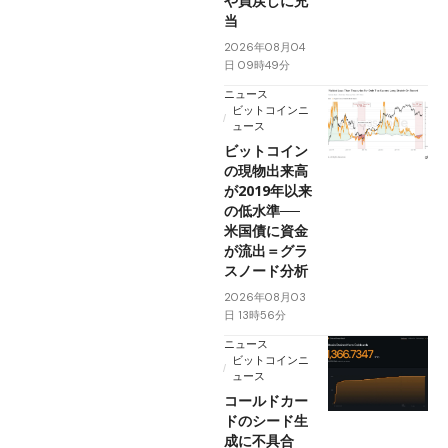
や買戻しに充
当
2026年08月04
日 09時49分
ニュース
ビットコインニ
ュース
ビットコイン
の現物出来高
が2019年以来
の低水準──
米国債に資金
が流出＝グラ
スノード分析
2026年08月03
日 13時56分
ニュース
ビットコインニ
ュース
コールドカー
ドのシード生
成に不具合