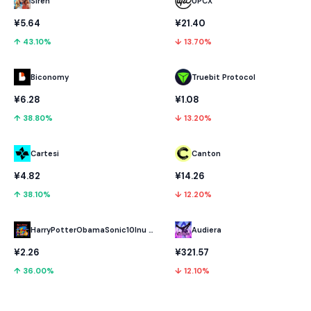
UPCX
Siren
¥21.40
¥5.64
↓ 13.70%
↑ 43.10%
Biconomy
Truebit Protocol
¥6.28
¥1.08
↑ 38.80%
↓ 13.20%
Cartesi
Canton
¥4.82
¥14.26
↑ 38.10%
↓ 12.20%
HarryPotterObamaSonic10Inu (ETH)
Audiera
¥2.26
¥321.57
↑ 36.00%
↓ 12.10%