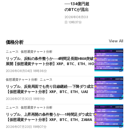
──134億円超
のBTCが流出
2026年08月03
日 13時37分
View All
価格分析
ニュース
仮想通貨チャート分析
リップル、反転の条件整うか──4時間足長期HMA突破で雲下端を目指す
展開【仮想通貨チャート分析】XRP、BTC、ETH、HOME
2026年08月04日 18時36分
仮想通貨チャート分析
ニュース
リップル、反発局面でも売り目線継続──下降ダウ成立で下値追う展開
【仮想通貨チャート分析】XRP、BTC、ETH、UAI
2026年07月30日 18時11分
ニュース
仮想通貨チャート分析
リップル、上昇再開の条件整うか──1時間足ダウ成立で1.185ドルを狙う
【仮想通貨チャート分析】XRP、BTC、ETH、ZAMA
2026年07月23日 19時07分