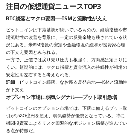
注目の仮想通貨ニュースTOP3
BTC続落とマクロ要因──ISMと流動性が支え
ビットコインは下落基調が続いているものの、経済指標や市
場流動性の改善を背景に、一定の反発余地も残されている状
況にある。米ISM指数の安定や金融環境の緩和が投資家心理
の下支え要因とみられる。
一方で、上値では戻り売り圧力も根強く、方向感は定まりに
くい。短期的には、マクロ指標と資金流入の持続性が相場の
安定性を左右すると考えられる。
詳細→
ビットコイン続落、なお残る反発余地──ISMと流動性
が下支え
オプション市場に弱気シグナル──プット取引急増
ビットコインのオプション市場では、下落に備えるプット取
引が1,530億円を超え、弱気姿勢が優勢となっている。特に
機関投資家によるリスク回避的なポジション構築が進んでい
る点が特徴だ。