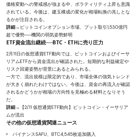
価格変動への警戒感が強まる中、ボラティリティ上昇も意識
されている。今後は、建玉構成の変化が相場転換の兆しとな
るかが注目される。
詳細→
ビットコインオプション市場、プット取引1,530億円
超で優勢──機関の弱気姿勢鮮明
ETF資金流出継続──BTC・ETHに売り圧力
2月11日の仮想通貨ETF動向では、ビットコインおよびイーサ
リアムETFから資金流出が確認された。短期的な利益確定や
リスク回避姿勢が背景にあるとみられる。
一方で、流出規模は限定的であり、市場全体の強気トレンド
が大きく崩れたわけではない。今後は、資金の再流入が確認
されるかどうかが相場の方向性を見極める材料となりそう
だ。
詳細→
【2/11 仮想通貨ETF動向】ビットコイン・イーサリア
ムが流出
その他の仮想通貨関連ニュース
バイナンスSAFU、BTC4,545枚追加購入