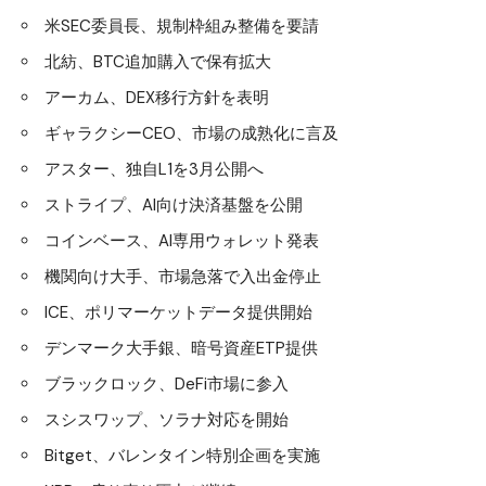
米SEC委員長、規制枠組み整備を要請
北紡、BTC追加購入で保有拡大
アーカム、DEX移行方針を表明
ギャラクシーCEO、市場の成熟化に言及
アスター、独自L1を3月公開へ
ストライプ、AI向け決済基盤を公開
コインベース、AI専用ウォレット発表
機関向け大手、市場急落で入出金停止
ICE、ポリマーケットデータ提供開始
デンマーク大手銀、暗号資産ETP提供
ブラックロック、DeFi市場に参入
スシスワップ、ソラナ対応を開始
Bitget、バレンタイン特別企画を実施