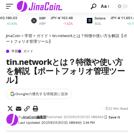
Aa
03
JPY-¥ 163.48
JPY-¥ 11,651.89
XRP
Solana
XRP
SOL
3%
-1.62%
+0.19%
JinaCoin
>
学習
>
ガイド
>
tin.networkとは？特徴や使い方を解説【ポ
ートフォリオ管理ツール】
学習
ガイド
tin.networkとは？特徴や使い方
を解説【ポートフォリオ管理ツー
ル】
Googleの優先する情報源に追加
32 Min Read
By
JinaCoin編集部
Published: 2025年05月01日 14時44分
Last Updated: 2025年05月01日 14時44分 2:44 PM