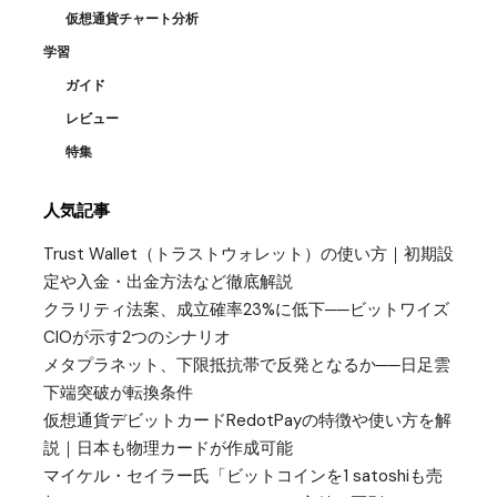
仮想通貨チャート分析
学習
ガイド
レビュー
特集
人気記事
Trust Wallet（トラストウォレット）の使い方｜初期設
定や入金・出金方法など徹底解説
クラリティ法案、成立確率23%に低下──ビットワイズ
CIOが示す2つのシナリオ
メタプラネット、下限抵抗帯で反発となるか──日足雲
下端突破が転換条件
仮想通貨デビットカードRedotPayの特徴や使い方を解
説｜日本も物理カードが作成可能
マイケル・セイラー氏「ビットコインを1 satoshiも売