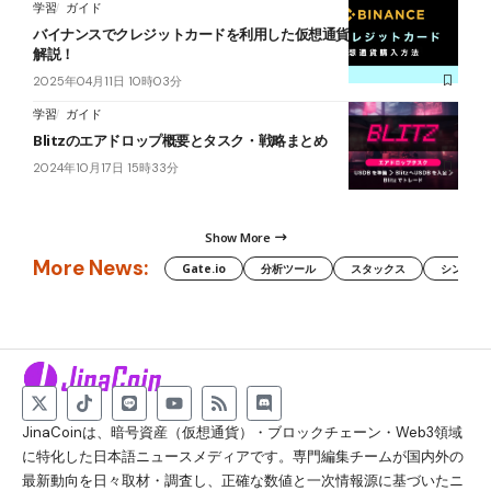
学習
ガイド
バイナンスでクレジットカードを利用した仮想通貨購入方法を徹底
解説！
2025年04月11日 10時03分
学習
ガイド
Blitzのエアドロップ概要とタスク・戦略まとめ
2024年10月17日 15時33分
Show More
More News:
Gate.io
分析ツール
スタックス
シンボル（
JinaCoinは、暗号資産（仮想通貨）・ブロックチェーン・Web3領域
に特化した日本語ニュースメディアです。専門編集チームが国内外の
最新動向を日々取材・調査し、正確な数値と一次情報源に基づいたニ