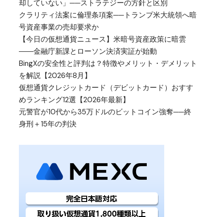
却していない」──ストラテジーの方針と区別
クラリティ法案に倫理条項案──トランプ米大統領へ暗
号資産事業の売却要求か
【今日の仮想通貨ニュース】米暗号資産政策に暗雲
――金融庁新課とローソン決済実証が始動
BingXの安全性と評判は？特徴やメリット・デメリット
を解説【2026年8月】
仮想通貨クレジットカード（デビットカード）おすす
めランキング12選【2026年最新】
元警官が10代から35万ドルのビットコイン強奪──終
身刑＋15年の判決