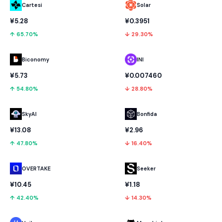
Cartesi
Solar
¥5.28
¥0.3951
↑ 65.70%
↓ 29.30%
Biconomy
INI
¥5.73
¥0.007460
↑ 54.80%
↓ 28.80%
SkyAI
Bonfida
¥13.08
¥2.96
↑ 47.80%
↓ 16.40%
OVERTAKE
Seeker
¥10.45
¥1.18
↑ 42.40%
↓ 14.30%