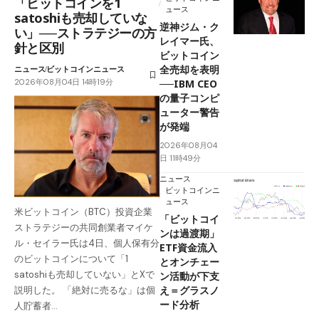
「ビットコインを1
ュース
satoshiも売却していな
逆神ジム・ク
い」──ストラテジーの方
レイマー氏、
針と区別
ビットコイン
全売却を表明
ニュース
ビットコインニュース
2026年08月04日 14時19分
──IBM CEO
の量子コンピ
ューター警告
が発端
2026年08月04
日 11時49分
ニュース
ビットコインニ
ュース
米ビットコイン（BTC）投資企業
「ビットコイ
ストラテジーの共同創業者マイケ
ンは過渡期」
ル・セイラー氏は4日、個人保有分
ETF資金流入
のビットコインについて「1
とオンチェー
satoshiも売却していない」とXで
ン活動が下支
え＝グラスノ
説明した。 「絶対に売るな」は個
ード分析
人貯蓄者…