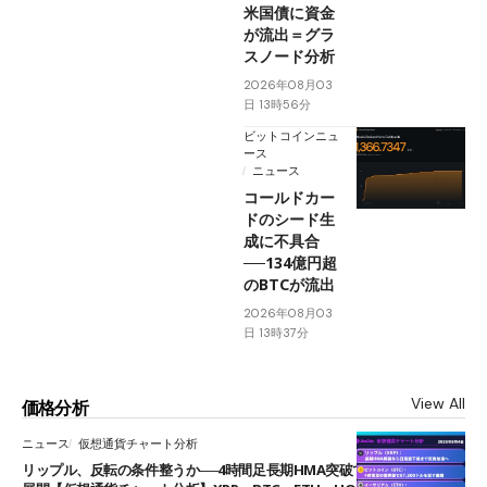
米国債に資金
が流出＝グラ
スノード分析
2026年08月03
日 13時56分
ビットコインニュ
ース
ニュース
コールドカー
ドのシード生
成に不具合
──134億円超
のBTCが流出
2026年08月03
日 13時37分
View All
価格分析
ニュース
仮想通貨チャート分析
リップル、反転の条件整うか──4時間足長期HMA突破で雲下端を目指す