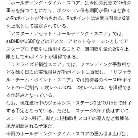
「ホールディング・タイム・スコア」は今回の変更で10倍の
重みを持つことになり、ポジション保有期間が長いほど多く
のRhポイントが付与される。Rhポイントは週間取引量の2倍
を上限として設定されている。
「アスター・アセット・ホールディング・スコア」では、
asBNBやUSDFなどのアスターアセットをマージンとしてア
スタープロで取引に活用することで、週間取引量の2倍を上
限としてRhポイントが獲得できる。
「リアライズド損益スコア」では、ファンディング手数料な
どを除く日次の実現損益がRhポイントに貢献し、「リファラ
ル・チーム・ポイント・スコア」では招待者のベースRhポイ
ントの一定割合（1次レベル10%、2次レベル5%）を獲得でき
る仕組みとなっている。
なお、現在進行中のジェネシス・ステージ2は10月5日で終了
する予定となっている。ただし、ステージ2終了後はすぐに
ステージ3へ移行。新たに現物取引スコアの導入など報酬体
系が刷新される予定だ。
今回のホールディング・タイム・スコアの重み引き上げは、