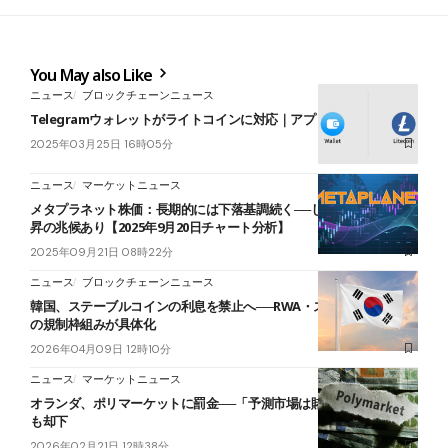
You May also Like
ニュース
ブロックチェーンニュース
Telegramウォレットがライトコインに対応｜アプリ内で売買可能に
2025年03月25日 16時05分
ニュース
マーケットニュース
メタプラネット株価：長期的には下落基調続く──しかし短期的な上
昇の兆候あり【2025年9月20日チャート分析】
2025年09月21日 08時22分
ニュース
ブロックチェーンニュース
韓国、ステーブルコインの利息を禁止へ──RWA・ステーブルコイン
の規制枠組みが具体化
2026年04月09日 12時10分
ニュース
マーケットニュース
オランダ、ポリマーケットに罰金──「予測市場は賭博でない」主張
も却下
2026年02月21日 12時38分