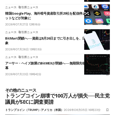
ニュース
取引所ニュース
韓国Google Play、海外暗号資産取引所29社を配信停止──OKXやバイビ
ットなどが対象に
2026年07月27日 12時16分
ニュース
取引所ニュース
BitMart閉鎖へ──資産は8月26日までに引き出しを、日本人利用者も対
象
2026年07月26日 13時03分
ニュース
取引所ニュース
アーサー・ヘイズ創業のBitMEXが閉鎖へ──無期限先物を生んだ11年に
幕
2026年07月23日 19時42分
その他のニュース
トランプコイン崩壊で100万人が損失──民主党
議員がSECに調査要請
トランプコイン（TRUMP）
アメリカ（米国）
2026年08月05日 16時23分