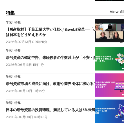
View All
特集
学習
特集
【独占取材】千葉工業大学が仕掛けるweb3変革──「cJPY」とAIの融合
は日本をどう変えるのか
2026年07月13日 09時25分
学習
特集
暗号資産の確定申告、未経験者の半数以上が「不安・無理」
2026年06月13日 11時11分
学習
特集
暗号資産市場の成長に向け、政府や業界団体に求めることは？
2026年06月10日 11時15分
学習
特集
日本の暗号資産の投資環境、満足している人は5％未満
2026年06月08日 10時43分