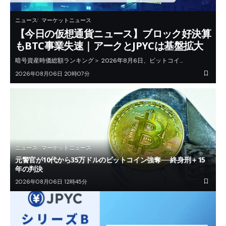
ニュース
マーケットニュース
【今日の仮想通貨ニュース】ブロック好決算
もBTC事業失速｜アークとJPYCは基盤拡大
暗号資産時価総額ランキング＞ 2026年8月6日、ビットコイ…
2026年08月06日 20時07分
ニュース
マーケットニュース
元警官が10代から35万ドルのビットコイン強奪──終身刑＋15
年の判決
2026年08月06日 12時45分