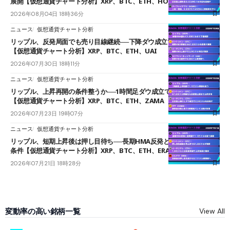
展開【仮想通貨チャート分析】XRP、BTC、ETH、HOME
2026年08月04日 18時36分
ニュース
仮想通貨チャート分析
リップル、反発局面でも売り目線継続──下降ダウ成立で下値追う展開
【仮想通貨チャート分析】XRP、BTC、ETH、UAI
2026年07月30日 18時11分
ニュース
仮想通貨チャート分析
リップル、上昇再開の条件整うか──1時間足ダウ成立で1.185ドルを狙う
【仮想通貨チャート分析】XRP、BTC、ETH、ZAMA
2026年07月23日 19時07分
ニュース
仮想通貨チャート分析
リップル、短期上昇後は押し目待ち──長期HMA反発と雲上抜けが買い
条件【仮想通貨チャート分析】XRP、BTC、ETH、ERA
2026年07月21日 18時28分
変動率の高い銘柄一覧
View All