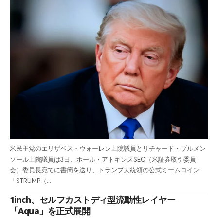
米民主党のエリザベス・ウォーレン上院議員とリチャード・ブルメン
ソール上院議員は3日、ポール・アトキンスSEC（米証券取引委員
会）委員長宛てに書簡を送り、トランプ大統領の公式ミームコイン
「$TRUMP（…
1inch、セルフカストディ型流動性レイヤー
「Aqua」を正式展開