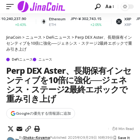
Aa
JPY-¥ 302,743.15
JPY-¥ 165.51
Ethereum
XRP
ETH
XRP
+2.05%
-1.63%
JinaCoin
>
ニュース
>
DeFiニュース
>
Perp DEX Aster、長期保有イン
センティブを10倍に強化──ジェネシス・ステージ2最終エポックで重
み引き上げ
DeFiニュース
ニュース
Perp DEX Aster、長期保有インセ
ンティブを10倍に強化──ジェネ
シス・ステージ2最終エポックで
重み引き上げ
Googleの優先する情報源に追加
8 Min Read
By
Shoko-Koyama
Published: 2025年09月29日 16時39分