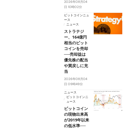
2026年08月04
日 10時02分
ビットコインニュ
ース
ニュース
ストラテジ
ー、164億円
相当のビット
コインを売却
──売却益は
優先株の配当
や買戻しに充
当
2026年08月04
日 09時49分
ニュース
ビットコインニ
ュース
ビットコイン
の現物出来高
が2019年以来
の低水準──