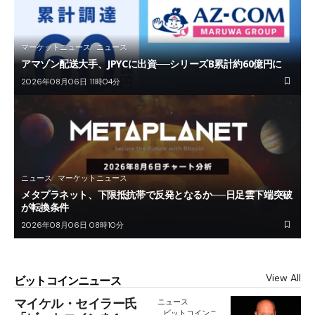
マーケットニュース
ニュース
アマゾン配送大手、JPYCに出資──シリーズB累計約60億円に
2026年08月06日 11時04分
ニュース
マーケットニュース
メタプラネット、下限抵抗帯で反発となるか──日足雲下端突破
が転換条件
2026年08月06日 08時10分
View All
ビットコインニュース
マイケル・セイラー氏
ニュース
ビットコインニ