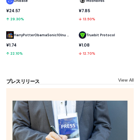
Unibase
Moonbirds
¥24.57
¥7.85
↑ 29.30%
↓ 13.50%
HarryPotterObamaSonic10Inu (ETH)
Truebit Protocol
¥1.74
¥1.08
↑ 22.10%
↓ 12.70%
View All
プレスリリース