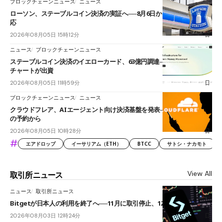
ブロックチェーンニュース
ニュース
ローソン、ステーブルコイン決済の実証へ──8月6日からJPYCやUSDC対
応
2026年08月05日 15時12分
ニュース
ブロックチェーンニュース
ステーブルコイン決済のイエローカード、63億円調達──ソニーやスタン
チャートが出資
2026年08月05日 11時59分
ブロックチェーンニュース
ニュース
クラウドフレア、AIエージェント向け決済基盤を発表──まずハンドル名
の予約から
2026年08月05日 10時28分
#
エアドロップ
イーサリアム（ETH）
BTCC
サトシ・ナカモト
View All
取引所ニュース
ニュース
取引所ニュース
Bitgetが日本人の利用を終了へ──11月に取引停止、12月末に強制決済
2026年08月03日 12時24分