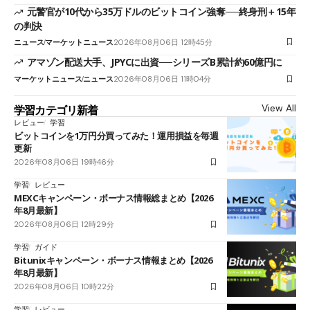
元警官が10代から35万ドルのビットコイン強奪──終身刑＋15年
の判決
ニュース
マーケットニュース
2026年08月06日 12時45分
アマゾン配送大手、JPYCに出資──シリーズB累計約60億円に
マーケットニュース
ニュース
2026年08月06日 11時04分
View All
学習カテゴリ新着
レビュー
学習
ビットコインを1万円分買ってみた！運用損益を毎週
更新
2026年08月06日 19時46分
学習
レビュー
MEXCキャンペーン・ボーナス情報総まとめ【2026
年8月最新】
2026年08月06日 12時29分
学習
ガイド
Bitunixキャンペーン・ボーナス情報まとめ【2026
年8月最新】
2026年08月06日 10時22分
学習
レビュー