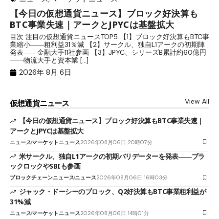
【今日の仮想通貨ニュース】ブロック好決算も
米
BTC事業失速｜アークとJPYCは基盤拡大
発
目次 注目の仮想通貨ニュースTOP5 【1】ブロック好決算もBTC事
目
業縮小――粗利益31％減 【2】サークル、独自L1アークの初期陣
や
発表――金融大手11社参画 【3】JPYC、シリーズB累計約60億円
る
――物流大手と資本業 […]
ブ
2026年 8月 6日
View All
仮想通貨ニュース
【今日の仮想通貨ニュース】ブロック好決算もBTC事業失速｜
アークとJPYCは基盤拡大
ニュース
マーケットニュース
2026年08月06日 20時07分
米サークル、独自L1アークの初期バリデーターを発表――ブラ
ックロックやSBIも参画
ブロックチェーンニュース
ニュース
2026年08月06日 16時03分
ジャック・ドーシーのブロック、Q2好決算もBTC事業粗利益が
31%減
ニュース
マーケットニュース
2026年08月06日 14時01分