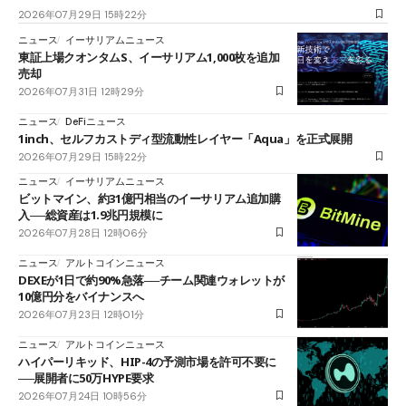
2026年07月29日 15時22分
ニュース
イーサリアムニュース
東証上場クオンタムS、イーサリアム1,000枚を追加
売却
2026年07月31日 12時29分
ニュース
DeFiニュース
1inch、セルフカストディ型流動性レイヤー「Aqua」を正式展開
2026年07月29日 15時22分
ニュース
イーサリアムニュース
ビットマイン、約31億円相当のイーサリアム追加購
入──総資産は1.9兆円規模に
2026年07月28日 12時06分
ニュース
アルトコインニュース
DEXEが1日で約90%急落──チーム関連ウォレットが
10億円分をバイナンスへ
2026年07月23日 12時01分
ニュース
アルトコインニュース
ハイパーリキッド、HIP-4の予測市場を許可不要に
──展開者に50万HYPE要求
2026年07月24日 10時56分