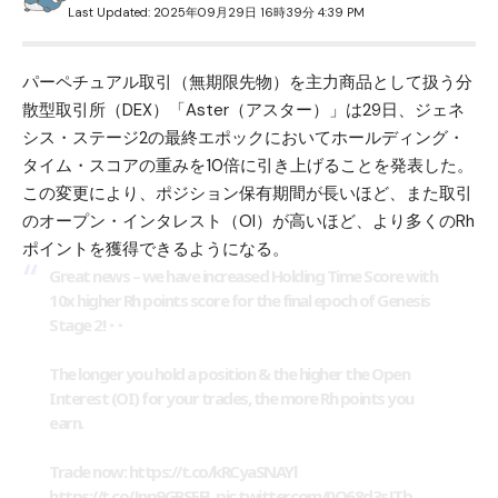
Last Updated: 2025年09月29日 16時39分 4:39 PM
パーペチュアル取引（無期限先物）を主力商品として扱う分
散型取引所（DEX）「
Aster（アスター）
」は29日、ジェネ
シス・ステージ2の最終エポックにおいてホールディング・
タイム・スコアの重みを10倍に引き上げることを発表した。
この変更により、ポジション保有期間が長いほど、また取引
のオープン・インタレスト（OI）が高いほど、より多くのRh
ポイントを獲得できるようになる。
Great news – we have increased Holding Time Score with
10x higher Rh points score for the final epoch of Genesis
Stage 2!
The longer you hold a position & the higher the Open
Interest (OI) for your trades, the more Rh points you
earn.
Trade now:
https://t.co/kRCyaSNAYl
https://t.co/Jnp9GBSEEL
pic.twitter.com/0Q68d3sJTb