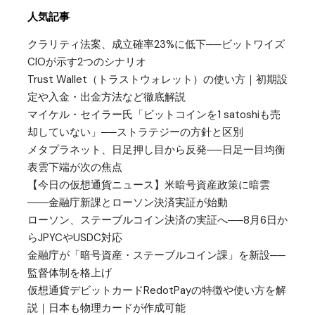
人気記事
クラリティ法案、成立確率23%に低下──ビットワイズ
CIOが示す2つのシナリオ
Trust Wallet（トラストウォレット）の使い方｜初期設
定や入金・出金方法など徹底解説
マイケル・セイラー氏「ビットコインを1 satoshiも売
却していない」──ストラテジーの方針と区別
メタプラネット、日足押し目から反発──日足一目均衡
表雲下端が次の焦点
【今日の仮想通貨ニュース】米暗号資産政策に暗雲
――金融庁新課とローソン決済実証が始動
ローソン、ステーブルコイン決済の実証へ──8月6日か
らJPYCやUSDC対応
金融庁が「暗号資産・ステーブルコイン課」を新設──
監督体制を格上げ
仮想通貨デビットカードRedotPayの特徴や使い方を解
説｜日本も物理カードが作成可能