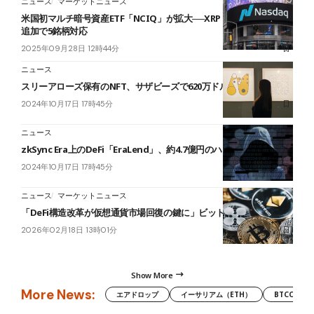
ニュース
マーケットニュース
米国初マルチ暗号資産ETF「NCIQ」が拡大──XRP・ソラナ・ステラ
追加で5銘柄対応
2025年09月28日 12時44分
ニュース
スリーアローズ保有のNFT、サザビーズで620万ドルで落札
2024年10月17日 17時45分
ニュース
zkSync Era上のDeFi「EraLend」、約4.7億円のハッキング被害
2024年10月17日 17時45分
ニュース
マーケットニュース
「DeFi構造改革が仮想通貨市場回復の鍵に」ビットワイズCIO
2026年02月18日 13時01分
Show More
More News:
エアドロップ
イーサリアム（ETH）
BTCC