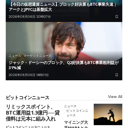
【今日の仮想通貨ニュース】ブロック好決算もBTC事業失速｜
アークとJPYCは基盤拡大
2026年08月06日 20時07分
ニュース
マーケットニュース
ジャック・ドーシーのブロック、Q2好決算もBTC事業粗利益が
31%減
2026年08月06日 14時01分
View All
ビットコインニュース
リミックスポイント、
ニュース
ビットコインニ
BTC運用益1.3億円──貸
ュース
借料は元本に組み入れ
マイニング大
ビットコインニュース
ニュース
手MARAとク