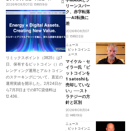
2026年08月07日 15時59分
リーンスパー
ク、赤字転落
──AI転換に
差
2026年08月07
日 15時02分
ニュース
ビットコインニ
ュース
リミックスポイント（3825）は7
マイケル・セ
日、保有するビットコイン（）の
イラー氏「ビ
レンディング運用とアルトコイン
ットコインを
のステーキングについて、直近の
1 satoshiも
運用実績を開示した。2月24日か
売却していな
ら7月31日までのBTC貸借料は
い」──スト
ラテジーの方
12.436…
針と区別
2026年08月04
日 14時19分
ニュース
ビットコインニ