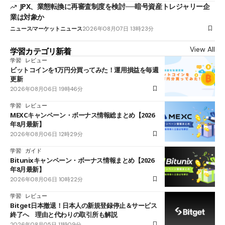
JPX、業態転換に再審査制度を検討──暗号資産トレジャリー企
業は対象か
ニュース
マーケットニュース
2026年08月07日 13時23分
View All
学習カテゴリ新着
学習
レビュー
ビットコインを1万円分買ってみた！運用損益を毎週
更新
2026年08月06日 19時46分
学習
レビュー
MEXCキャンペーン・ボーナス情報総まとめ【2026
年8月最新】
2026年08月06日 12時29分
学習
ガイド
Bitunixキャンペーン・ボーナス情報まとめ【2026
年8月最新】
2026年08月06日 10時22分
学習
レビュー
Bitget日本撤退！日本人の新規登録停止＆サービス
終了へ 理由と代わりの取引所も解説
2026年08月05日 11時09分