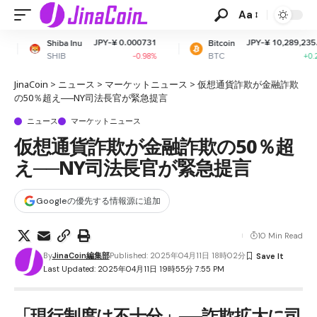
Aa
JPY-¥ 0.000731
JPY-¥ 10,289,235.34
nu
Bitcoin
Et
BTC
ET
-0.98%
+0.21%
JinaCoin
>
ニュース
>
マーケットニュース
>
仮想通貨詐欺が金融詐欺
の50％超え──NY司法長官が緊急提言
ニュース
マーケットニュース
仮想通貨詐欺が金融詐欺の50％超
え──NY司法長官が緊急提言
Googleの優先する情報源に追加
10 Min Read
By
JinaCoin編集部
Published: 2025年04月11日 18時02分
Last Updated: 2025年04月11日 19時55分 7:55 PM
「現行制度は不十分」──詐欺拡大に司