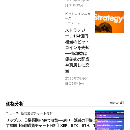
2026年08月04
日 10時02分
ビットコインニュ
ース
ニュース
ストラテジ
ー、164億円
相当のビット
コインを売却
──売却益は
優先株の配当
や買戻しに充
当
2026年08月04
日 09時49分
View All
価格分析
ニュース
仮想通貨チャート分析
リップル、日足長期HMAで攻防──戻り一巡後の下抜けで0.95ドルを試
す展開【仮想通貨チャート分析】XRP、BTC、ETH、TAKE