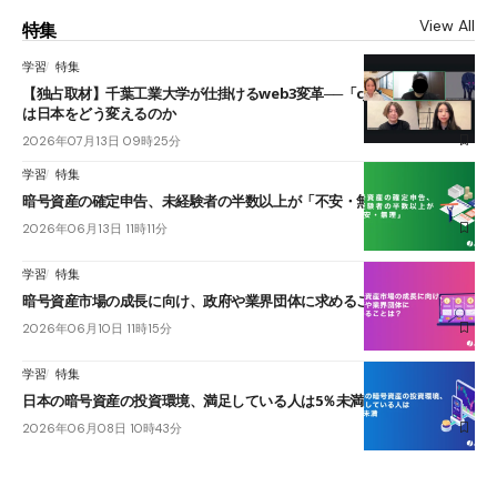
View All
特集
学習
特集
【独占取材】千葉工業大学が仕掛けるweb3変革──「cJPY」とAIの融合
は日本をどう変えるのか
2026年07月13日 09時25分
学習
特集
暗号資産の確定申告、未経験者の半数以上が「不安・無理」
2026年06月13日 11時11分
学習
特集
暗号資産市場の成長に向け、政府や業界団体に求めることは？
2026年06月10日 11時15分
学習
特集
日本の暗号資産の投資環境、満足している人は5％未満
2026年06月08日 10時43分