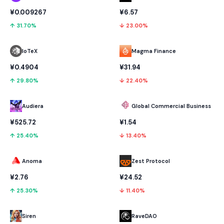
¥0.009267
¥6.57
↑ 31.70%
↓ 23.00%
IoTeX
Magma Finance
¥0.4904
¥31.94
↑ 29.80%
↓ 22.40%
Audiera
Global Commercial Business
¥525.72
¥1.54
↑ 25.40%
↓ 13.40%
Anoma
Zest Protocol
¥2.76
¥24.52
↑ 25.30%
↓ 11.40%
RaveDAO
Siren