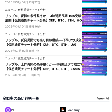
2026年08月07日 18時22分
ニュース
仮想通貨チャート分析
リップル、反転の条件整うか──4時間足長期HMA突破で雲下端を目指す
展開【仮想通貨チャート分析】XRP、BTC、ETH、HOME
2026年08月04日 18時36分
ニュース
仮想通貨チャート分析
リップル、反発局面でも売り目線継続──下降ダウ成立で下値追う展開
【仮想通貨チャート分析】XRP、BTC、ETH、UAI
2026年07月30日 18時11分
ニュース
仮想通貨チャート分析
リップル、上昇再開の条件整うか──1時間足ダウ成立で1.185ドルを狙う
【仮想通貨チャート分析】XRP、BTC、ETH、ZAMA
2026年07月23日 19時07分
変動率の高い銘柄一覧
View All
INI
Biconomy