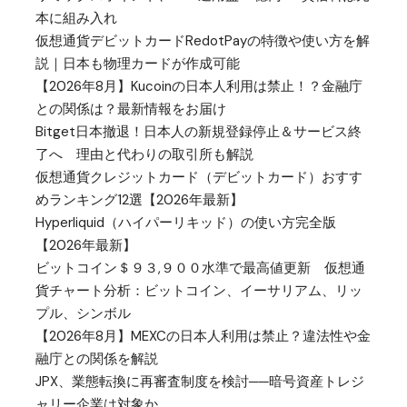
本に組み入れ
仮想通貨デビットカードRedotPayの特徴や使い方を解
説｜日本も物理カードが作成可能
【2026年8月】Kucoinの日本人利用は禁止！？金融庁
との関係は？最新情報をお届け
Bitget日本撤退！日本人の新規登録停止＆サービス終
了へ 理由と代わりの取引所も解説
仮想通貨クレジットカード（デビットカード）おすす
めランキング12選【2026年最新】
Hyperliquid（ハイパーリキッド）の使い方完全版
【2026年最新】
ビットコイン＄９３,９００水準で最高値更新 仮想通
貨チャート分析：ビットコイン、イーサリアム、リッ
プル、シンボル
【2026年8月】MEXCの日本人利用は禁止？違法性や金
融庁との関係を解説
JPX、業態転換に再審査制度を検討──暗号資産トレジ
ャリー企業は対象か