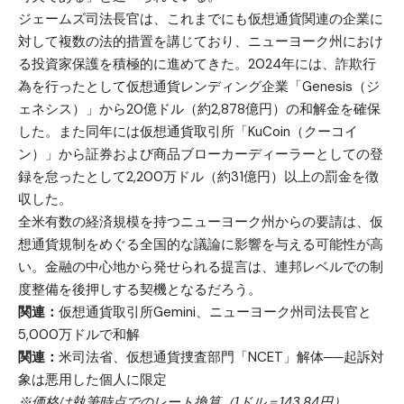
ジェームズ司法長官は、これまでにも仮想通貨関連の企業に
対して複数の法的措置を講じており、ニューヨーク州におけ
る投資家保護を積極的に進めてきた。2024年には、詐欺行
為を行ったとして仮想通貨レンディング企業「Genesis（ジ
ェネシス）」から20億ドル（約2,878億円）の和解金を確保
した。また同年には仮想通貨取引所「KuCoin（クーコイ
ン）」から証券および商品ブローカーディーラーとしての登
録を怠ったとして2,200万ドル（約31億円）以上の罰金を徴
収した。
全米有数の経済規模を持つニューヨーク州からの要請は、仮
想通貨規制をめぐる全国的な議論に影響を与える可能性が高
い。金融の中心地から発せられる提言は、連邦レベルでの制
度整備を後押しする契機となるだろう。
関連：
仮想通貨取引所Gemini、ニューヨーク州司法長官と
5,000万ドルで和解
関連：
米司法省、仮想通貨捜査部門「NCET」解体──起訴対
象は悪用した個人に限定
※価格は執筆時点でのレート換算（1ドル＝143.84円）