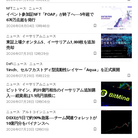
NFTニュース
ニュース
イベント参加証NFT「POAP」が終了へ──5年超で
670万点超を発行
2026年08月04日 13時46分
ニュース
イーサリアムニュース
東証上場クオンタムS、イーサリアム1,000枚を追加
売却
2026年07月31日 12時29分
DeFiニュース
ニュース
1inch、セルフカストディ型流動性レイヤー「Aqua」を正式展開
2026年07月29日 15時22分
ニュース
イーサリアムニュース
ビットマイン、約31億円相当のイーサリアム追加購
入──総資産は1.9兆円規模に
2026年07月28日 12時06分
ニュース
アルトコインニュース
DEXEが1日で約90%急落──チーム関連ウォレットが
10億円分をバイナンスへ
2026年07月23日 12時01分