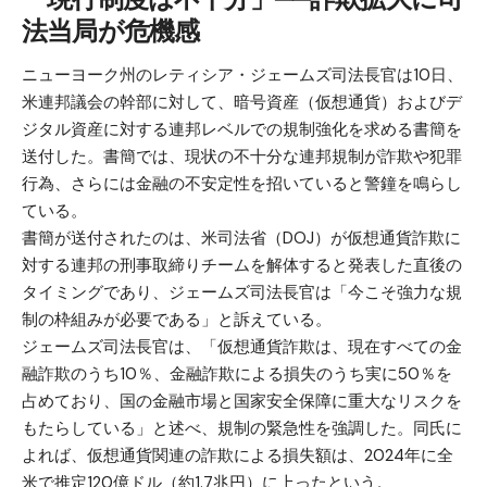
法当局が危機感
ニューヨーク州のレティシア・ジェームズ司法長官は10日、
米連邦議会の幹部に対して、暗号資産（仮想通貨）およびデ
ジタル資産に対する連邦レベルでの規制強化を求める書簡を
送付した。書簡では、現状の不十分な連邦規制が詐欺や犯罪
行為、さらには金融の不安定性を招いていると警鐘を鳴らし
ている。
書簡が送付されたのは、米司法省（DOJ）が仮想通貨詐欺に
対する連邦の刑事取締りチームを解体すると発表した直後の
タイミングであり、ジェームズ司法長官は「今こそ強力な規
制の枠組みが必要である」と訴えている。
ジェームズ司法長官は、「仮想通貨詐欺は、現在すべての金
融詐欺のうち10％、金融詐欺による損失のうち実に50％を
占めており、国の金融市場と国家安全保障に重大なリスクを
もたらしている」と述べ、規制の緊急性を強調した。同氏に
よれば、仮想通貨関連の詐欺による損失額は、2024年に全
米で推定120億ドル（約1.7兆円）に上ったという。