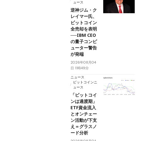
ュース
逆神ジム・ク
レイマー氏、
ビットコイン
全売却を表明
──IBM CEO
の量子コンピ
ューター警告
が発端
2026年08月04
日 11時49分
ニュース
ビットコインニ
ュース
「ビットコイ
ンは過渡期」
ETF資金流入
とオンチェー
ン活動が下支
え＝グラスノ
ード分析