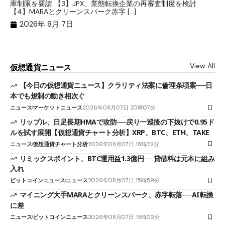
庫制限を要請 【3】JPX、業態転換企業の再審査制度を検討
ト
【4】MARAとクリーンスパーク赤字 […]
（
（X
2026年 8月 7日
View All
仮想通貨ニュース
【今日の仮想通貨ニュース】クラリティ法案に倫理条項案──日
本でも規制の動き相次ぐ
ニュース
マーケットニュース
2026年08月07日 20時07分
リップル、日足長期HMAで攻防──戻り一巡後の下抜けで0.95ド
ルを試す展開【仮想通貨チャート分析】XRP、BTC、ETH、TAKE
ニュース
仮想通貨チャート分析
2026年08月07日 18時22分
リミックスポイント、BTC運用益1.3億円──貸借料は元本に組み
入れ
ビットコインニュース
ニュース
2026年08月07日 15時59分
マイニング大手MARAとクリーンスパーク、赤字転落──AI転換
に差
ニュース
ビットコインニュース
2026年08月07日 15時02分