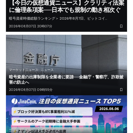
【今日の仮想通貨ニュース】クラリティ法案
に倫理条項案──日本でも規制の動き相次ぐ
暗号資産時価総額ランキング＞ 2026年8月7日、ビットコイ…
2026年08月07日 20時07分
マーケットニュース
ニュース
暗号資産の出庫制限を全業者に要請──金融庁・警察庁、詐欺被
害の防止へ
2026年08月07日 09時55分
ニュース
マーケットニュース