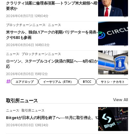
クラリティ法案に倫理条項案──トランプ米大統領へ暗号資産事業の売却
要求か
2026年08月07日 12時04分
ブロックチェーンニュース
ニュース
米サークル、独自L1アークの初期バリデーターを発表――ブラックロッ
クやSBIも参画
2026年08月06日 16時03分
ニュース
ブロックチェーンニュース
ローソン、ステーブルコイン決済の実証へ──8月6日からJPYCやUSDC対
応
2026年08月05日 15時12分
#
エアドロップ
イーサリアム（ETH）
BTCC
サトシ・ナカモト
View All
取引所ニュース
ニュース
取引所ニュース
Bitgetが日本人の利用を終了へ──11月に取引停止、12月末に強制決済
2026年08月03日 12時24分