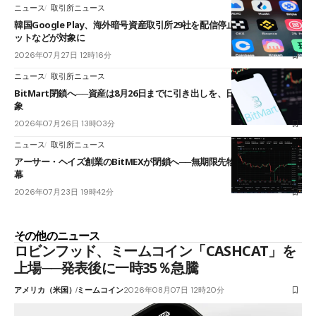
ニュース
取引所ニュース
韓国Google Play、海外暗号資産取引所29社を配信停止──OKXやバイビ
ットなどが対象に
2026年07月27日 12時16分
ニュース
取引所ニュース
BitMart閉鎖へ──資産は8月26日までに引き出しを、日本人利用者も対
象
2026年07月26日 13時03分
ニュース
取引所ニュース
アーサー・ヘイズ創業のBitMEXが閉鎖へ──無期限先物を生んだ11年に
幕
2026年07月23日 19時42分
その他のニュース
ロビンフッド、ミームコイン「CASHCAT」を
上場──発表後に一時35％急騰
アメリカ（米国）
ミームコイン
2026年08月07日 12時20分