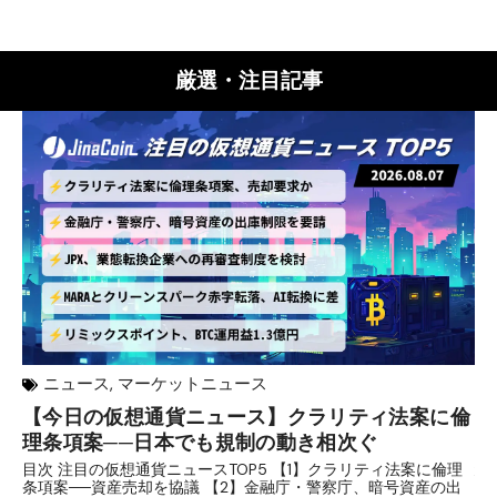
厳選・注目記事
ニュース
,
マーケットニュース
【今日の仮想通貨ニュース】クラリティ法案に倫
リ
理条項案──日本でも規制の動き相次ぐ
下
分
目次 注目の仮想通貨ニュースTOP5 【1】クラリティ法案に倫理
条項案──資産売却を協議 【2】金融庁・警察庁、暗号資産の出
目