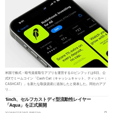
米国で株式・暗号資産取引アプリを運営するロビンフッドは6日、公
式Xでミームコイン「Cash Cat（キャッシュキャット、ティッカー：
CASHCAT）」を新たな取扱資産に追加したと発表した。同社のアプ
リ…
1inch、セルフカストディ型流動性レイヤー
「Aqua」を正式展開
2026年07月29日 15時22分