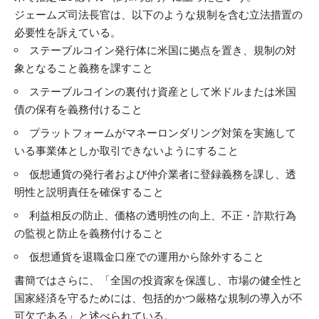
ジェームズ司法長官は、以下のような規制を含む立法措置の
必要性を訴えている。
ステーブルコイン発行体に米国に拠点を置き、規制の対
象となること義務を課すこと
ステーブルコインの裏付け資産として米ドルまたは米国
債の保有を義務付けること
プラットフォームがマネーロンダリング対策を実施して
いる事業体としか取引できないようにすること
仮想通貨の発行者および仲介業者に登録義務を課し、透
明性と説明責任を確保すること
利益相反の防止、価格の透明性の向上、不正・詐欺行為
の監視と防止を義務付けること
仮想通貨を退職金口座での運用から除外すること
書簡ではさらに、「全国の投資家を保護し、市場の健全性と
国家経済を守るためには、包括的かつ厳格な規制の導入が不
可欠である」と述べられている。