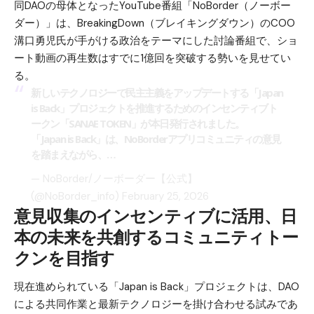
同DAOの母体となったYouTube番組「NoBorder（ノーボー
ダー）」は、BreakingDown（ブレイキングダウン）のCOO
溝口勇児氏が手がける政治をテーマにした討論番組で、ショ
ート動画の再生数はすでに1億回を突破する勢いを見せてい
る。
新しいテクノロジーで民主主義をアップデートする「Japan
is Back」プロジェクトを推進するためのインセンティブト
ークン「SANAE TOKEN」が本日発行されました。
「Japan is Back」は、NoBorderアプリコミュニティの意見
を踏まえながら、…
— NoBorder/ノーボーダー【公式】
(@NoBorder_info)
February 25, 2026
意見収集のインセンティブに活用、日
本の未来を共創するコミュニティトー
クンを目指す
現在進められている「Japan is Back」プロジェクトは、DAO
による共同作業と最新テクノロジーを掛け合わせる試みであ