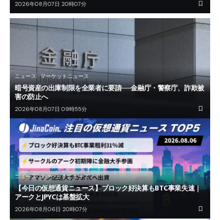
2026年08月07日 20時07分
ニュース
マーケットニュース
暗号資産の出庫制限を全業者に要請──金融庁・警察庁、詐欺被
害の防止へ
2026年08月07日 09時55分
ニュース
マーケットニュース
【今日の仮想通貨ニュース】ブロック好決算もBTC事業失速｜
アークとJPYCは基盤拡大
2026年08月06日 20時07分