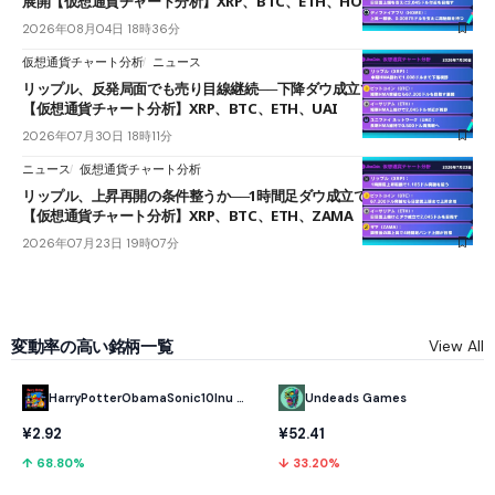
展開【仮想通貨チャート分析】XRP、BTC、ETH、HOME
2026年08月04日 18時36分
仮想通貨チャート分析
ニュース
リップル、反発局面でも売り目線継続──下降ダウ成立で下値追う展開
【仮想通貨チャート分析】XRP、BTC、ETH、UAI
2026年07月30日 18時11分
ニュース
仮想通貨チャート分析
リップル、上昇再開の条件整うか──1時間足ダウ成立で1.185ドルを狙う
【仮想通貨チャート分析】XRP、BTC、ETH、ZAMA
2026年07月23日 19時07分
変動率の高い銘柄一覧
View All
HarryPotterObamaSonic10Inu (ETH)
Undeads Games
¥2.92
¥52.41
↑ 68.80%
↓ 33.20%