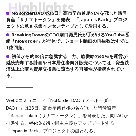
Highlights
NoBorderDAOが25日、高市早苗首相の名を冠した暗号
資産「サナエトークン」を発表、「Japan is Back」プロジ
ェクトの意見収集インセンティブとして活用する。
BreakingDownのCOO溝口勇児氏が手がけるYouTube番
組「NoBorder」が母体で、ショート動画の再生数はすでに
1億回超。
初値から約30倍に急騰する一方、総供給の65%を運営が
継続売却する計画や日本居住者向け販売については、資金決
済法上の暗号資産交換業に該当する可能性が指摘されてい
る。
Web3コミュニティ「NoBorder DAO（ノーボーダー
DAO）」は25日、高市早苗首相の名を冠した暗号資産
「Sanae Token（サナエトークン）」を発表した。同DAOが
推進する、Web3技術で民主主義をアップデートする
「Japan is Back」プロジェクトの鍵となる。