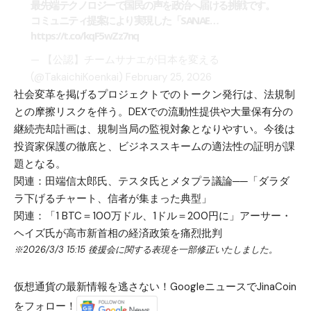
最先端テクノロジーで国民の声を政治へ届ける挑戦です。
コミュニティ提案により実現した「SANAE…
https://t.co/kqF5wZz7nq
— 【公認】チームサナエが日本を変える
(@TakaichiKoenkai)
February 25, 2026
社会変革を掲げるプロジェクトでのトークン発行は、法規制
との摩擦リスクを伴う。DEXでの流動性提供や大量保有分の
継続売却計画は、規制当局の監視対象となりやすい。今後は
投資家保護の徹底と、ビジネススキームの適法性の証明が課
題となる。
関連：
田端信太郎氏、テスタ氏とメタプラ議論──「ダラダ
ラ下げるチャート、信者が集まった典型」
関連：
「1 BTC＝100万ドル、1ドル＝200円に」アーサー・
ヘイズ氏が高市新首相の経済政策を痛烈批判
※2026/3/3 15:15 後援会に関する表現を一部修正いたしました。
仮想通貨の最新情報を逃さない！GoogleニュースでJinaCoin
をフォロー！