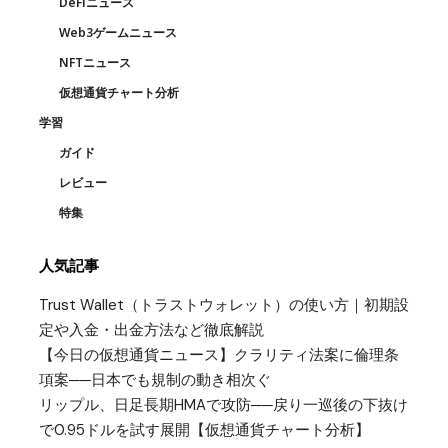
DeFiニュース
Web3ゲームニュース
NFTニュース
仮想通貨チャート分析
学習
ガイド
レビュー
特集
人気記事
Trust Wallet（トラストウォレット）の使い方｜初期設
定や入金・出金方法など徹底解説
【今日の仮想通貨ニュース】クラリティ法案に倫理条
項案──日本でも規制の動き相次ぐ
リップル、日足長期HMAで攻防──戻り一巡後の下抜け
で0.95ドルを試す展開【仮想通貨チャート分析】