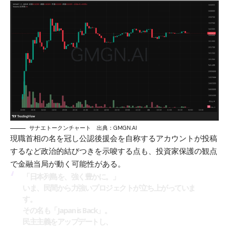
サナエトークンチャート 出典：
GMGN.AI
現職首相の名を冠し公認後援会を自称するアカウントが投稿
するなど政治的結びつきを示唆する点も、投資家保護の観点
で金融当局が動く可能性がある。
「日本列島を、強く豊かに。」
いま、民間から力強いプロジェクトが立ち上がっていま
す。
その名も「Japan is Back」。
民主主義をアップデートし、