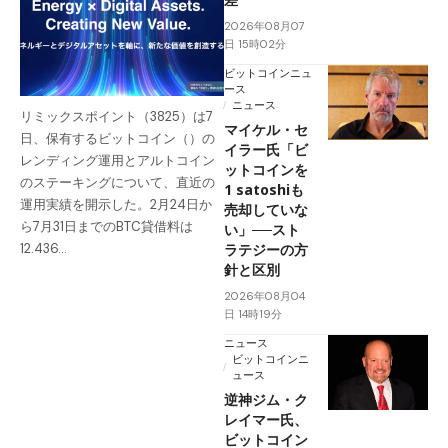
2026年08月07
日 15時02分
ビットコインニュ
ース
ニュース
リミックスポイント（3825）は7
マイケル・セ
日、保有するビットコイン（）の
イラー氏「ビ
レンディング運用とアルトコイン
ットコインを
のステーキングについて、直近の
1 satoshiも
運用実績を開示した。2月24日か
売却していな
ら7月31日までのBTC貸借料は
い」──スト
ラテジーの方
12.436…
針と区別
2026年08月04
日 14時19分
ニュース
ビットコインニ
ュース
逆神ジム・ク
レイマー氏、
ビットコイン