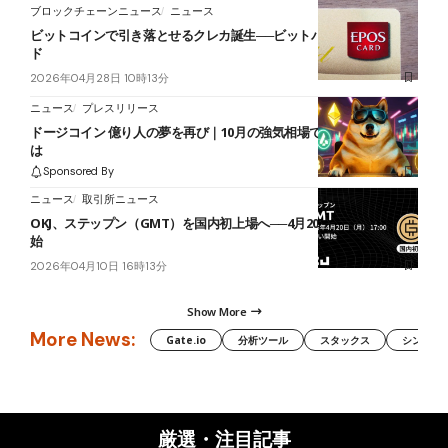
ブロックチェーンニュース
ニュース
ビットコインで引き落とせるクレカ誕生──ビットバンク×エポスカー
ド
2026年04月28日 10時13分
ニュース
プレスリリース
ドージコイン 億り人の夢を再び｜10月の強気相場で狙うべき戦略と
は
Sponsored By
ニュース
取引所ニュース
OKJ、ステップン（GMT）を国内初上場へ──4月20日から取扱い開
始
2026年04月10日 16時13分
Show More
More News:
Gate.io
分析ツール
スタックス
シンボル（
厳選・注目記事