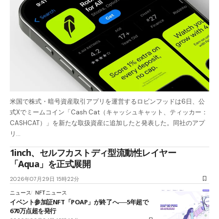
米国で株式・暗号資産取引アプリを運営するロビンフッドは6日、公
式Xでミームコイン「Cash Cat（キャッシュキャット、ティッカー：
CASHCAT）」を新たな取扱資産に追加したと発表した。同社のアプ
リ…
1inch、セルフカストディ型流動性レイヤー
「Aqua」を正式展開
2026年07月29日 15時22分
ニュース
NFTニュース
イベント参加証NFT「POAP」が終了へ──5年超で
670万点超を発行