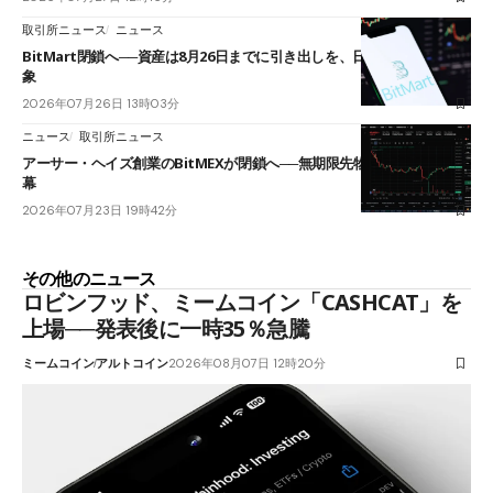
取引所ニュース
ニュース
BitMart閉鎖へ──資産は8月26日までに引き出しを、日本人利用者も対
象
2026年07月26日 13時03分
ニュース
取引所ニュース
アーサー・ヘイズ創業のBitMEXが閉鎖へ──無期限先物を生んだ11年に
幕
2026年07月23日 19時42分
その他のニュース
ロビンフッド、ミームコイン「CASHCAT」を
上場──発表後に一時35％急騰
ミームコイン
アルトコイン
2026年08月07日 12時20分