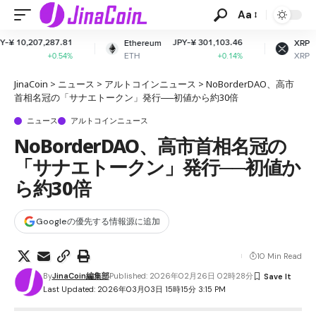
Aa
JPY-¥ 301,103.46
JPY-¥ 160.18
Ethereum
XRP
ETH
XRP
+0.14%
-2.04%
JinaCoin
>
ニュース
>
アルトコインニュース
>
NoBorderDAO、高市
首相名冠の「サナエトークン」発行──初値から約30倍
ニュース
アルトコインニュース
NoBorderDAO、高市首相名冠の
「サナエトークン」発行──初値か
ら約30倍
Googleの優先する情報源に追加
10 Min Read
By
JinaCoin編集部
Published: 2026年02月26日 02時28分
Last Updated: 2026年03月03日 15時15分 3:15 PM