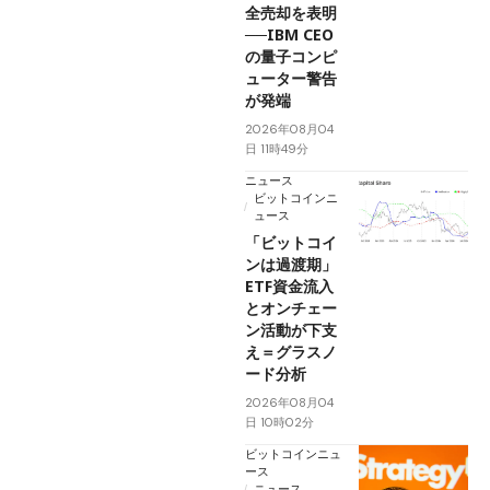
全売却を表明
──IBM CEO
の量子コンピ
ューター警告
が発端
2026年08月04
日 11時49分
ニュース
ビットコインニ
ュース
「ビットコイ
ンは過渡期」
ETF資金流入
とオンチェー
ン活動が下支
え＝グラスノ
ード分析
2026年08月04
日 10時02分
ビットコインニュ
ース
ニュース