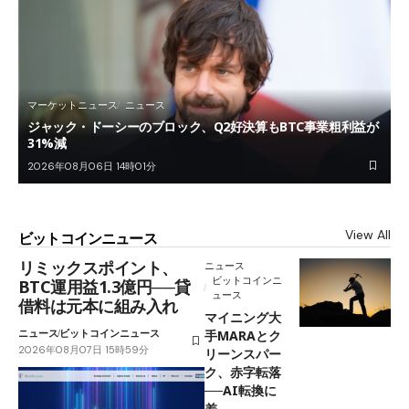
マーケットニュース
ニュース
ジャック・ドーシーのブロック、Q2好決算もBTC事業粗利益が
31%減
2026年08月06日 14時01分
View All
ビットコインニュース
リミックスポイント、
ニュース
ビットコインニ
BTC運用益1.3億円──貸
ュース
借料は元本に組み入れ
マイニング大
ニュース
ビットコインニュース
手MARAとク
2026年08月07日 15時59分
リーンスパー
ク、赤字転落
──AI転換に
差