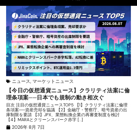
ニュース
,
マーケットニュース
【今日の仮想通貨ニュース】クラリティ法案に倫
リ
理条項案──日本でも規制の動き相次ぐ
下
分
目次 注目の仮想通貨ニュースTOP5 【1】クラリティ法案に倫理
条項案──資産売却を協議 【2】金融庁・警察庁、暗号資産の出
目
庫制限を要請 【3】JPX、業態転換企業の再審査制度を検討
ト
【4】MARAとクリーンスパーク赤字 […]
（
（X
2026年 8月 7日