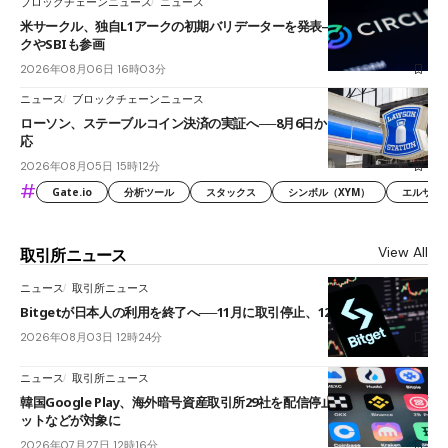
ブロックチェーンニュース
ニュース
米サークル、独自L1アークの初期バリデーターを発表――ブラックロッ
クやSBIも参画
2026年08月06日 16時03分
ニュース
ブロックチェーンニュース
ローソン、ステーブルコイン決済の実証へ──8月6日からJPYCやUSDC対
応
2026年08月05日 15時12分
#
Gate.io
分析ツール
スタックス
シンボル（XYM）
エルサル
View All
取引所ニュース
ニュース
取引所ニュース
Bitgetが日本人の利用を終了へ──11月に取引停止、12月末に強制決済
2026年08月03日 12時24分
ニュース
取引所ニュース
韓国Google Play、海外暗号資産取引所29社を配信停止──OKXやバイビ
ットなどが対象に
2026年07月27日 12時16分