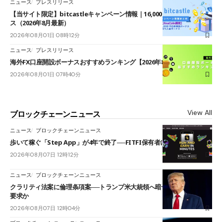
ニュース
プレスリリース
【当サイト限定】bitcastleキャンペーン情報｜16,000円口座開設ボーナ
ス（2026年8月最新）
2026年08月01日 08時12分
ニュース
プレスリリース
海外FX口座開設ボーナスおすすめランキング【2026年8月最新】
2026年08月01日 07時40分
View All
ブロックチェーンニュース
ニュース
ブロックチェーンニュース
歩いて稼ぐ「Step App」が4年で終了──FITFI保有者に対応呼びかけ
2026年08月07日 12時12分
ニュース
ブロックチェーンニュース
クラリティ法案に倫理条項案──トランプ米大統領へ暗号資産事業の売却
要求か
2026年08月07日 12時04分