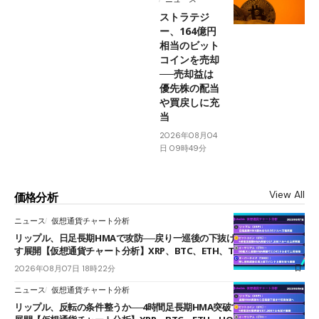
ストラテジ
ー、164億円
相当のビット
コインを売却
──売却益は
優先株の配当
や買戻しに充
当
2026年08月04
日 09時49分
View All
価格分析
ニュース
仮想通貨チャート分析
リップル、日足長期HMAで攻防──戻り一巡後の下抜けで0.95ドルを試
す展開【仮想通貨チャート分析】XRP、BTC、ETH、TAKE
2026年08月07日 18時22分
ニュース
仮想通貨チャート分析
リップル、反転の条件整うか──4時間足長期HMA突破で雲下端を目指す