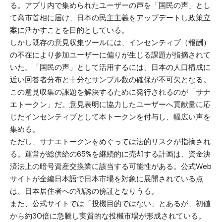
る。アプリ内で集められたユーザーの声を「国民の声」とし
て高市首相に届け、日本の民主主義をアップデートし政策立
案に活かすことを目的としている。
しかし既存の意見収集ツールには、インセンティブ（報酬）
の不在により参加ユーザーに偏りが生じる課題が指摘されて
いた。「国民の声」として活用するには、日本の人口構成に
近い回答者分布と十分なサンプル数の確保が不可欠となる。
この意見収集の課題を解決するために発行されるのが「サナ
エトークン」だ。意見表明に協力したユーザーへ貢献量に応
じたインセンティブとして本トークンを付与し、幅広い声を
集める。
ただし、サナエトークンをめぐっては法的リスクが指摘され
る。運営が総供給の65%を継続的に売却する計画は、資金決
済法上の暗号資産交換業に該当する可能性がある。公式Web
サイトが全編日本語で日本市場を対象に展開されている点
は、日本居住者への勧誘の傍証となりうる。
また、公式サイトでは「投機目的ではない」とあるが、初値
から約30倍に急騰し実質的な投機市場が形成されている。