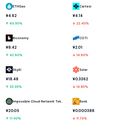
ETHGas
Cartesi
¥4.62
¥4.14
↑ 60.50%
↓ 22.40%
Biconomy
COTI
¥8.42
¥2.01
↑ 42.90%
↓ 14.90%
SkyAI
Solar
¥18.48
¥0.3362
↑ 33.30%
↓ 14.80%
Impossible Cloud Network Token
Bonk
¥20.05
¥0.000388
↑ 17.40%
↓ 11.70%