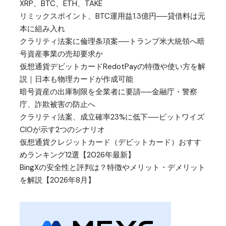
XRP、BTC、ETH、TAKE
リミックスポイント、BTC運用益1.3億円──貸借料は元
本に組み入れ
クラリティ法案に倫理条項案──トランプ米大統領へ暗
号資産事業の売却要求か
仮想通貨デビットカードRedotPayの特徴や使い方を解
説｜日本も物理カードが作成可能
暗号資産の出庫制限を全業者に要請──金融庁・警察
庁、詐欺被害の防止へ
クラリティ法案、成立確率23%に低下──ビットワイズ
CIOが示す2つのシナリオ
仮想通貨クレジットカード（デビットカード）おすす
めランキング12選【2026年最新】
BingXの安全性と評判は？特徴やメリット・デメリット
を解説【2026年8月】