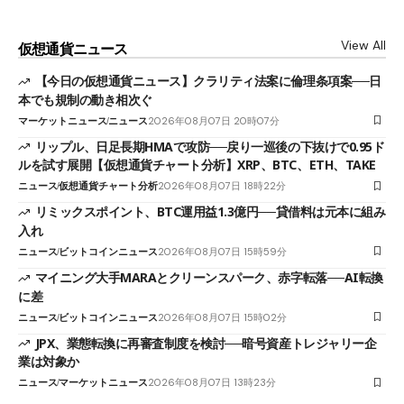
View All
仮想通貨ニュース
【今日の仮想通貨ニュース】クラリティ法案に倫理条項案──日
本でも規制の動き相次ぐ
マーケットニュース
ニュース
2026年08月07日 20時07分
リップル、日足長期HMAで攻防──戻り一巡後の下抜けで0.95ド
ルを試す展開【仮想通貨チャート分析】XRP、BTC、ETH、TAKE
ニュース
仮想通貨チャート分析
2026年08月07日 18時22分
リミックスポイント、BTC運用益1.3億円──貸借料は元本に組み
入れ
ニュース
ビットコインニュース
2026年08月07日 15時59分
マイニング大手MARAとクリーンスパーク、赤字転落──AI転換
に差
ニュース
ビットコインニュース
2026年08月07日 15時02分
JPX、業態転換に再審査制度を検討──暗号資産トレジャリー企
業は対象か
ニュース
マーケットニュース
2026年08月07日 13時23分