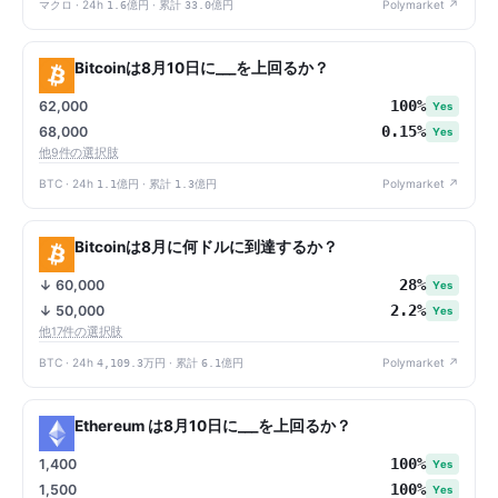
マクロ · 24h
1.6億円
· 累計
33.0億円
Polymarket ↗
Bitcoinは8月10日に___を上回るか？
100%
62,000
Yes
0.15%
68,000
Yes
他9件の選択肢
BTC · 24h
1.1億円
· 累計
1.3億円
Polymarket ↗
Bitcoinは8月に何ドルに到達するか？
28%
↓ 60,000
Yes
2.2%
↓ 50,000
Yes
他17件の選択肢
BTC · 24h
4,109.3万円
· 累計
6.1億円
Polymarket ↗
Ethereum は8月10日に___を上回るか？
100%
1,400
Yes
100%
1,500
Yes