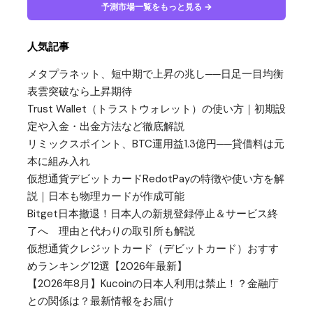
予測市場一覧をもっと見る →
人気記事
メタプラネット、短中期で上昇の兆し──日足一目均衡
表雲突破なら上昇期待
Trust Wallet（トラストウォレット）の使い方｜初期設
定や入金・出金方法など徹底解説
リミックスポイント、BTC運用益1.3億円──貸借料は元
本に組み入れ
仮想通貨デビットカードRedotPayの特徴や使い方を解
説｜日本も物理カードが作成可能
Bitget日本撤退！日本人の新規登録停止＆サービス終
了へ 理由と代わりの取引所も解説
仮想通貨クレジットカード（デビットカード）おすす
めランキング12選【2026年最新】
【2026年8月】Kucoinの日本人利用は禁止！？金融庁
との関係は？最新情報をお届け