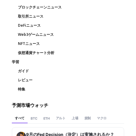
ブロックチェーンニュース
取引所ニュース
DeFiニュース
Web3ゲームニュース
NFTニュース
仮想通貨チャート分析
学習
ガイド
レビュー
特集
予測市場ウォッチ
すべて
アルト
上場
規制
マクロ
BTC
ETH
9月のFed Decision（決定）は実施されるか？