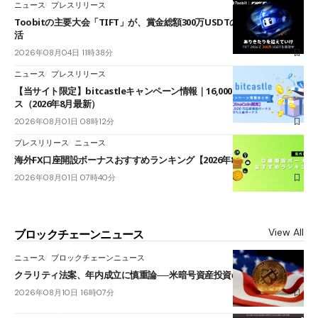
ニュース
プレスリリース
Toobitの主要大会「TIFT」が、賞金総額300万USDTのレースとして復
活
2026年08月04日 11時38分
ニュース
プレスリリース
【当サイト限定】bitcastleキャンペーン情報｜16,000円口座開設ボーナ
ス（2026年8月最新）
2026年08月01日 08時12分
プレスリリース
ニュース
海外FX口座開設ボーナスおすすめランキング【2026年8月最新】
2026年08月01日 07時40分
View All
ブロックチェーンニュース
ニュース
ブロックチェーンニュース
クラリティ法案、年内成立に慎重論──米暗号資産投資の海外流出懸念も
2026年08月10日 16時07分