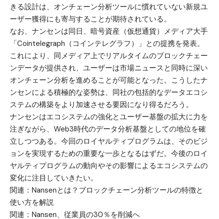
きる設計は、オンチェーン分析ツールに慣れていない新規ユ
ーザー獲得にも寄与することが期待されている。
なお、ナンセンは同日、暗号資産（仮想通貨）メディア大手
「Cointelegraph（コインテレグラフ）」との提携を発表。
これにより、同メディア上でリアルタイムのブロックチェー
ンデータが提供され、ユーザーは市場ニュースと同時に深い
オンチェーン分析を進めることが可能となった。こうしたナ
ンセンによる積極的な姿勢は、同社の包括的なデータエコシ
ステムの構築をより加速させる要因になり得るだろう。
ナンセンはエコシステムの強化とユーザー基盤の拡大に力を
注ぎながら、Web3時代のデータ分析基盤としての地位を確
立しつつある。今回のロイヤルティプログラムは、そのビジ
ョンを実現するための重要な一歩となるはずだ。今後のロイ
ヤルティプログラムの動向やその影響によるエコシステムの
変化に注目していきたい。
関連：
Nansenとは？ブロックチェーン分析ツールの特徴と
使い方を解説
関連：
Nansen、従業員の30％を削減へ