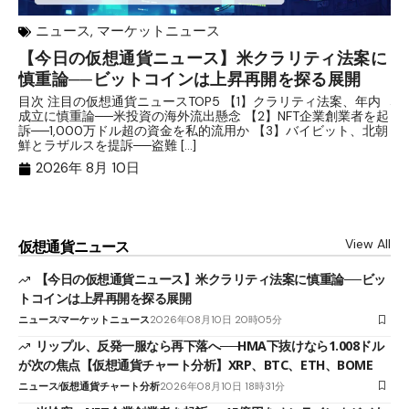
ニュース
,
マーケットニュース
【今日の仮想通貨ニュース】米クラリティ法案に
リ
慎重論──ビットコインは上昇再開を探る展開
な
析
目次 注目の仮想通貨ニュースTOP5 【1】クラリティ法案、年内
成立に慎重論──米投資の海外流出懸念 【2】NFT企業創業者を起
目
訴──1,000万ドル超の資金を私的流用か 【3】バイビット、北朝
ト
鮮とラザルスを提訴──盗難 […]
ム
ル（
2026年 8月 10日
View All
仮想通貨ニュース
【今日の仮想通貨ニュース】米クラリティ法案に慎重論──ビッ
トコインは上昇再開を探る展開
ニュース
マーケットニュース
2026年08月10日 20時05分
リップル、反発一服なら再下落へ──HMA下抜けなら1.008ドル
が次の焦点【仮想通貨チャート分析】XRP、BTC、ETH、BOME
ニュース
仮想通貨チャート分析
2026年08月10日 18時31分