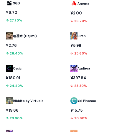
SQD
Anoma
¥6.70
¥2.00
↑ 27.70%
↓ 26.70%
哈基米 (Hajimi)
Siren
¥2.76
¥5.98
↑ 26.40%
↓ 25.60%
Cysic
Audiera
¥180.91
¥397.84
↑ 24.40%
↓ 23.30%
Ribbita by Virtuals
Yei Finance
¥19.66
¥15.75
↑ 23.90%
↓ 20.60%