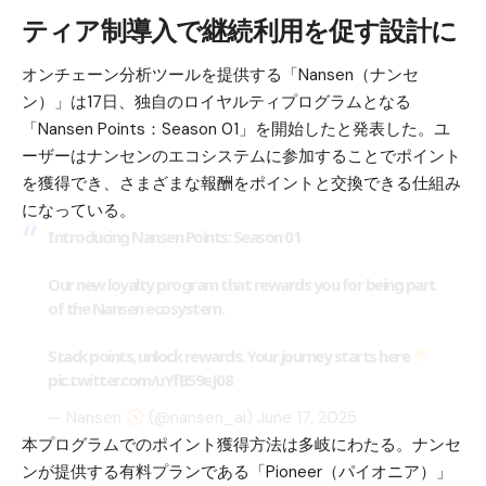
ティア制導入で継続利用を促す設計に
オンチェーン分析ツールを提供する「
Nansen（ナンセ
ン）
」は17日、独自のロイヤルティプログラムとなる
「Nansen Points：Season 01」を開始したと発表した。ユ
ーザーはナンセンのエコシステムに参加することでポイント
を獲得でき、さまざまな報酬をポイントと交換できる仕組み
になっている。
Introducing Nansen Points: Season 01
Our new loyalty program that rewards you for being part
of the Nansen ecosystem.
Stack points, unlock rewards. Your journey starts here
pic.twitter.com/uYfB59eJ08
— Nansen
(@nansen_ai)
June 17, 2025
本プログラムでのポイント獲得方法は多岐にわたる。ナンセ
ンが提供する有料プランである「Pioneer（パイオニア）」