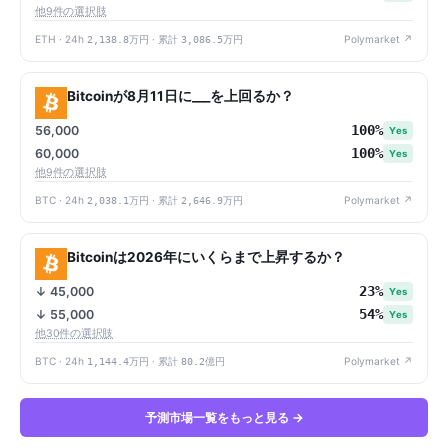
他9件の選択肢
ETH · 24h
2,138.8万円
· 累計
3,086.5万円
Polymarket ↗
Bitcoinが8月11日に___を上回るか？
100%
56,000
Yes
100%
60,000
Yes
他9件の選択肢
BTC · 24h
2,038.1万円
· 累計
2,646.9万円
Polymarket ↗
Bitcoinは2026年にいくらまで上昇するか？
23%
↓ 45,000
Yes
54%
↓ 55,000
Yes
他30件の選択肢
BTC · 24h
1,144.4万円
· 累計
80.2億円
Polymarket ↗
予測市場一覧をもっと見る →