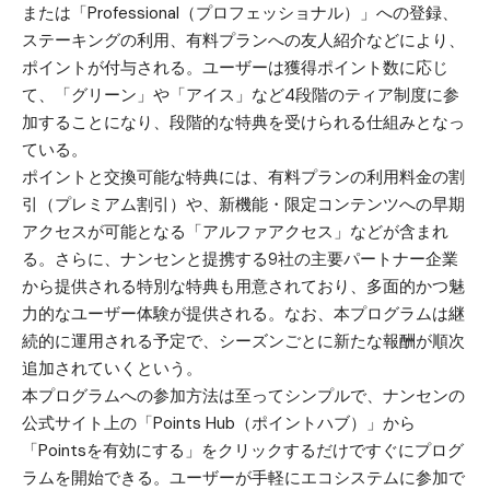
または「Professional（プロフェッショナル）」への登録、
ステーキングの利用、有料プランへの友人紹介などにより、
ポイントが付与される。ユーザーは獲得ポイント数に応じ
て、「グリーン」や「アイス」など4段階のティア制度に参
加することになり、段階的な特典を受けられる仕組みとなっ
ている。
ポイントと交換可能な特典には、有料プランの利用料金の割
引（プレミアム割引）や、新機能・限定コンテンツへの早期
アクセスが可能となる「アルファアクセス」などが含まれ
る。さらに、ナンセンと提携する9社の主要パートナー企業
から提供される特別な特典も用意されており、多面的かつ魅
力的なユーザー体験が提供される。なお、本プログラムは継
続的に運用される予定で、シーズンごとに新たな報酬が順次
追加されていくという。
本プログラムへの参加方法は至ってシンプルで、ナンセンの
公式サイト上の「Points Hub（ポイントハブ）」から
「Pointsを有効にする」をクリックするだけですぐにプログ
ラムを開始できる。ユーザーが手軽にエコシステムに参加で