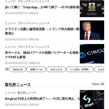
ニュース
ブロックチェーンニュース
歩いて稼ぐ「Step App」が4年で終了──FITFI保有者に対応呼びかけ
2026年08月07日 12時12分
ニュース
ブロックチェーンニュース
クラリティ法案に倫理条項案──トランプ米大統領へ暗号資産事業の売却
要求か
2026年08月07日 12時04分
ニュース
ブロックチェーンニュース
米サークル、独自L1アークの初期バリデーターを発表――ブラックロッ
クやSBIも参画
2026年08月06日 16時03分
#
Gate.io
分析ツール
スタックス
シンボル（XYM）
エルサル
View All
取引所ニュース
ニュース
取引所ニュース
Bitgetが日本人の利用を終了へ──11月に取引停止、12月末に強制決済
2026年08月03日 12時24分