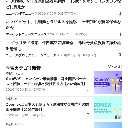
米検察、NFT企業創業者を起訴──15億円をオンラインカジノな
どに流用か
ニュース
NFTニュース
2026年08月10日 17時15分
バイビット、北朝鮮とラザルスを提訴──米裁判所が資産保全を
命令
マーケットニュース
ニュース
2026年08月10日 16時35分
クラリティ法案、年内成立に慎重論──米暗号資産投資の海外流
出懸念も
ニュース
ブロックチェーンニュース
2026年08月10日 16時07分
View All
学習カテゴリ新着
学習
レビュー
CoinWのキャンペーン最新情報｜口座開設ボーナ
ス・招待コード・特典の受け取り方【2026年8月】
2026年08月10日 16時01分
学習
ガイド
Zoomexは日本人も使える？違法性や金融庁との関
係を解説【2026年8月】
2026年08月10日 14時27分
学習
ガイド