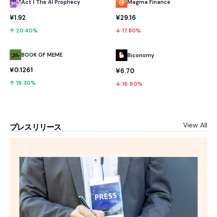
Act I The AI Prophecy
Magma Finance
¥1.92
¥29.16
↑ 20.40%
↓ 17.80%
BOOK OF MEME
Biconomy
¥0.1261
¥6.70
↑ 19.30%
↓ 16.90%
View All
プレスリリース