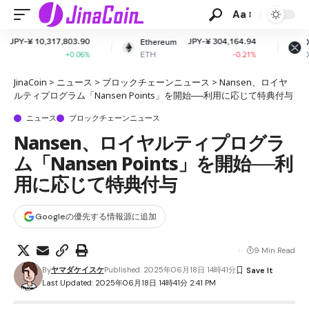
Aa
03.90
JPY-¥ 304,164.94
JPY-¥ 163.
Ethereum
XRP
ETH
XRP
0.06%
-0.21%
-0.4
JinaCoin
>
ニュース
>
ブロックチェーンニュース
>
Nansen、ロイヤ
ルティプログラム「Nansen Points」を開始──利用に応じて特典付与
ニュース
ブロックチェーンニュース
Nansen、ロイヤルティプログラ
ム「Nansen Points」を開始──利
用に応じて特典付与
Googleの優先する情報源に追加
9 Min Read
By
ヤマダケイスケ
Published: 2025年06月18日 14時41分
Last Updated: 2025年06月18日 14時41分 2:41 PM