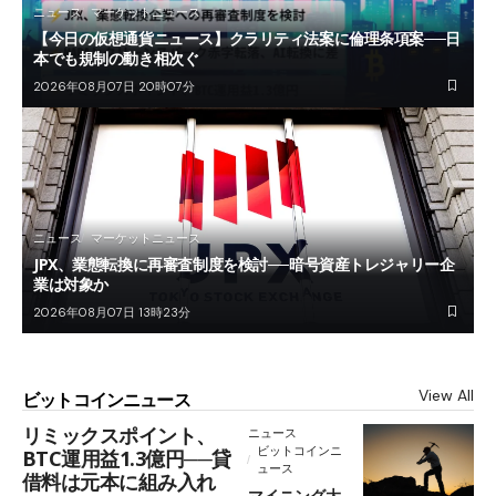
ニュース
マーケットニュース
【今日の仮想通貨ニュース】クラリティ法案に倫理条項案──日
本でも規制の動き相次ぐ
2026年08月07日 20時07分
ニュース
マーケットニュース
JPX、業態転換に再審査制度を検討──暗号資産トレジャリー企
業は対象か
2026年08月07日 13時23分
View All
ビットコインニュース
リミックスポイント、
ニュース
ビットコインニ
BTC運用益1.3億円──貸
ュース
借料は元本に組み入れ
マイニング大