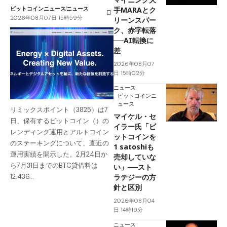
ビットコインニュース
ニュース
手MARAとク
2026年08月07日 15時59分
リーンスパー
ク、赤字転落
──AI転換に
差
2026年08月07
日 15時02分
ニュース
ビットコインニ
ュース
リミックスポイント（3825）は7
マイケル・セ
日、保有するビットコイン（）の
イラー氏「ビ
レンディング運用とアルトコイン
ットコインを
のステーキングについて、直近の
1 satoshiも
運用実績を開示した。2月24日か
売却していな
ら7月31日までのBTC貸借料は
い」──スト
ラテジーの方
12.436…
針と区別
2026年08月04
日 14時19分
ニュース