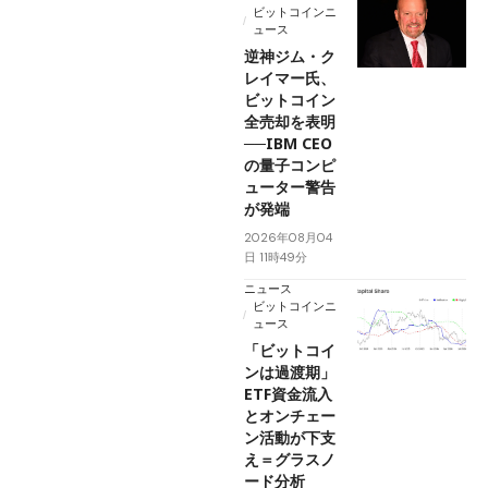
ビットコインニ
ュース
逆神ジム・ク
レイマー氏、
ビットコイン
全売却を表明
──IBM CEO
の量子コンピ
ューター警告
が発端
2026年08月04
日 11時49分
ニュース
ビットコインニ
ュース
「ビットコイ
ンは過渡期」
ETF資金流入
とオンチェー
ン活動が下支
え＝グラスノ
ード分析