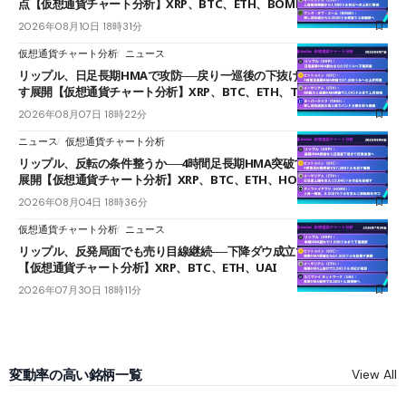
点【仮想通貨チャート分析】XRP、BTC、ETH、BOME
2026年08月10日 18時31分
仮想通貨チャート分析
ニュース
リップル、日足長期HMAで攻防──戻り一巡後の下抜けで0.95ドルを試
す展開【仮想通貨チャート分析】XRP、BTC、ETH、TAKE
2026年08月07日 18時22分
ニュース
仮想通貨チャート分析
リップル、反転の条件整うか──4時間足長期HMA突破で雲下端を目指す
展開【仮想通貨チャート分析】XRP、BTC、ETH、HOME
2026年08月04日 18時36分
仮想通貨チャート分析
ニュース
リップル、反発局面でも売り目線継続──下降ダウ成立で下値追う展開
【仮想通貨チャート分析】XRP、BTC、ETH、UAI
2026年07月30日 18時11分
変動率の高い銘柄一覧
View All