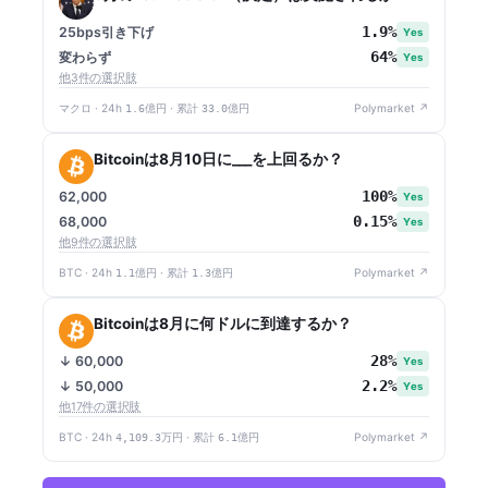
1.9%
25bps引き下げ
Yes
64%
変わらず
Yes
他3件の選択肢
マクロ · 24h
1.6億円
· 累計
33.0億円
Polymarket ↗
Bitcoinは8月10日に___を上回るか？
100%
62,000
Yes
0.15%
68,000
Yes
他9件の選択肢
BTC · 24h
1.1億円
· 累計
1.3億円
Polymarket ↗
Bitcoinは8月に何ドルに到達するか？
28%
↓ 60,000
Yes
2.2%
↓ 50,000
Yes
他17件の選択肢
BTC · 24h
4,109.3万円
· 累計
6.1億円
Polymarket ↗