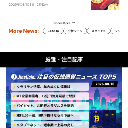
2025年04月03日 12時12分
Show More
More News:
Gate.io
分析ツール
スタックス
シンボル（
厳選・注目記事