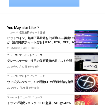
You May also Like
ニュース
仮想通貨チャート分析
ビットコイン、短期下落回避も上値重い──再度103,500ドル試す展開
か【仮想通貨チャート分析】BTC、ETH、XRP、SOL
2025年06月20日 13時13分
ニュース
マーケットニュース
グレースケール、注目の仮想通貨銘柄リスト公開
2025年01月10日 17時38分
ニュース
アルトコインニュース
ウィズダムツリー、XRP現物ETFの登録申請を撤回
2026年01月08日 17時16分
マーケットニュース
ニュース
トランプ関税ショック：BTC急落、SOLは-4.8％──リスクオフ加速