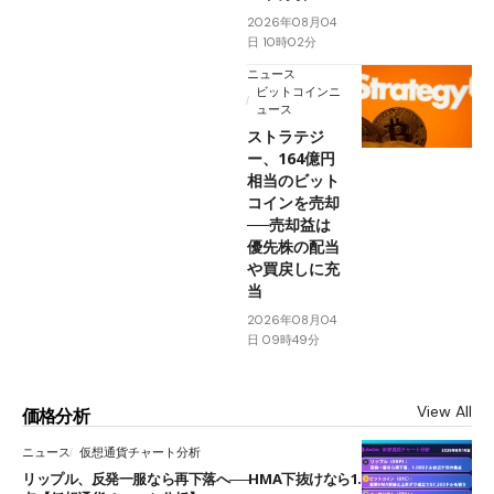
2026年08月04
日 10時02分
ニュース
ビットコインニ
ュース
ストラテジ
ー、164億円
相当のビット
コインを売却
──売却益は
優先株の配当
や買戻しに充
当
2026年08月04
日 09時49分
View All
価格分析
ニュース
仮想通貨チャート分析
リップル、反発一服なら再下落へ──HMA下抜けなら1.008ドルが次の焦