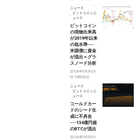
ニュース
ビットコインニ
ュース
ビットコイン
の現物出来高
が2019年以来
の低水準──
米国債に資金
が流出＝グラ
スノード分析
2026年08月03
日 13時56分
ニュース
ビットコインニ
ュース
コールドカー
ドのシード生
成に不具合
──134億円超
のBTCが流出
2026年08月03