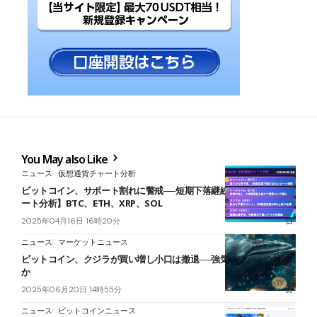
You May also Like
ニュース
仮想通貨チャート分析
ビットコイン、サポート割れに警戒──短期下落継続【仮想通貨チャ
ート分析】BTC、ETH、XRP、SOL
2025年04月16日 16時20分
ニュース
マーケットニュース
ビットコイン、クジラが買い増し小口は撤退──強気相場入りの兆し
か
2025年06月20日 14時55分
ニュース
ビットコインニュース