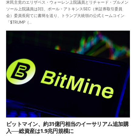
米民主党のエリザベス・ウォーレン上院議員とリチャード・ブルメン
ソール上院議員は3日、ポール・アトキンスSEC（米証券取引委員
会）委員長宛てに書簡を送り、トランプ大統領の公式ミームコイン
「$TRUMP（…
ビットマイン、約31億円相当のイーサリアム追加購
入──総資産は1.9兆円規模に