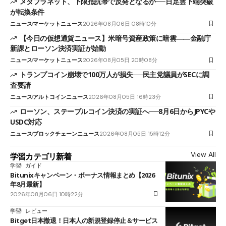
メタプラネット、下限抵抗帯で反発となるか──日足雲下端突破
が転換条件
ニュース
マーケットニュース
2026年08月06日 08時10分
【今日の仮想通貨ニュース】米暗号資産政策に暗雲――金融庁
新課とローソン決済実証が始動
ニュース
マーケットニュース
2026年08月05日 20時08分
トランプコイン崩壊で100万人が損失──民主党議員がSECに調
査要請
ニュース
アルトコインニュース
2026年08月05日 16時23分
ローソン、ステーブルコイン決済の実証へ──8月6日からJPYCや
USDC対応
ニュース
ブロックチェーンニュース
2026年08月05日 15時12分
View All
学習カテゴリ新着
学習
ガイド
Bitunixキャンペーン・ボーナス情報まとめ【2026
年8月最新】
2026年08月06日 10時22分
学習
レビュー
Bitget日本撤退！日本人の新規登録停止＆サービス