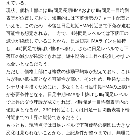
えている。
現状、価格上部には1時間足長期HMAおよび1時間足一目均衡
表雲が位置しており、短期的には下落優勢のチャート配置と
いえる。このため、今後は日足短期HMA付近まで下落が進む
可能性も想定される。一方で、4時間足レベルでは下落圧の
減少が継続していることから、日足短期HMAラインを維持
し、4時間足で横ばい推移へ移行、さらに日足レベルでも下
落圧の減少が確認できれば、短中期的に上昇へ転換しやすい
地合いとなるだろう。
ただし、価格上部には複数の移動平均線が控えており、これ
らが強い抵抗帯となる可能性が高い。そのため、明確な上昇
シナリオを描くためには、少なくとも日足中期HMAの上抜け
が必要条件となる。日足中期HMAを上抜けし1時間足レベル
で上昇のダウ理論が成立すれば、4時間足一目均衡表雲内の
値動きとなるが、390円付近もしくは日足一目均衡表雲下端
付近までの上昇に期待できるだろう。
もっとも、現時点では日足レベルで下落優勢の構図に大きな
変化は見られないことから、上記条件が整うまでは、無理に