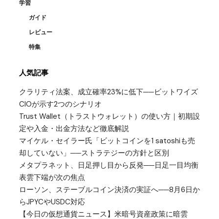
学習
ガイド
レビュー
特集
人気記事
クラリティ法案、成立確率23%に低下──ビットワイズ
CIOが示す2つのシナリオ
Trust Wallet（トラストウォレット）の使い方｜初期設
定や入金・出金方法など徹底解説
マイケル・セイラー氏「ビットコインを1 satoshiも売
却していない」──ストラテジーの方針と区別
メタプラネット、日足押し目から反発──日足一目均衡
表雲下端が次の焦点
ローソン、ステーブルコイン決済の実証へ──8月6日か
らJPYCやUSDC対応
【今日の仮想通貨ニュース】米暗号資産政策に暗雲