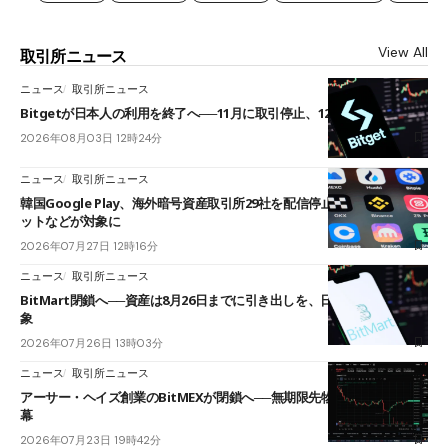
View All
取引所ニュース
ニュース
取引所ニュース
Bitgetが日本人の利用を終了へ──11月に取引停止、12月末に強制決済
2026年08月03日 12時24分
ニュース
取引所ニュース
韓国Google Play、海外暗号資産取引所29社を配信停止──OKXやバイビ
ットなどが対象に
2026年07月27日 12時16分
ニュース
取引所ニュース
BitMart閉鎖へ──資産は8月26日までに引き出しを、日本人利用者も対
象
2026年07月26日 13時03分
ニュース
取引所ニュース
アーサー・ヘイズ創業のBitMEXが閉鎖へ──無期限先物を生んだ11年に
幕
2026年07月23日 19時42分