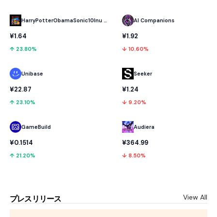
HarryPotterObamaSonic10Inu (ETH)
AI Companions
¥1.64
¥1.92
↑ 23.80%
↓ 10.60%
Unibase
Seeker
¥22.87
¥1.24
↑ 23.10%
↓ 9.20%
GameBuild
Audiera
¥0.1514
¥364.99
↑ 21.20%
↓ 8.50%
View All
プレスリリース