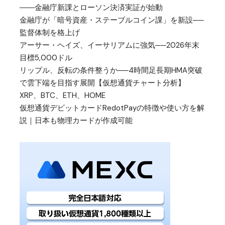
――金融庁新課とローソン決済実証が始動
金融庁が「暗号資産・ステーブルコイン課」を新設──
監督体制を格上げ
アーサー・ヘイズ、イーサリアムに強気──2026年末
目標5,000ドル
リップル、反転の条件整うか──4時間足長期HMA突破
で雲下端を目指す展開【仮想通貨チャート分析】
XRP、BTC、ETH、HOME
仮想通貨デビットカードRedotPayの特徴や使い方を解
説｜日本も物理カードが作成可能