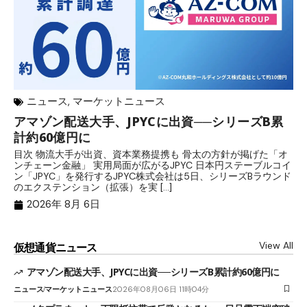
ニュース
,
マーケットニュース
アマゾン配送大手、JPYCに出資──シリーズB累
メ
計約60億円に
日
目次 物流大手が出資、資本業務提携も 骨太の方針が掲げた「オ
メ
ンチェーン金融」 実用局面が広がるJPYC 日本円ステーブルコイ
（
ン「JPYC」を発行するJPYC株式会社は5日、シリーズBラウンド
日
のエクステンション（拡張）を実 […]
2
2026年 8月 6日
View All
仮想通貨ニュース
アマゾン配送大手、JPYCに出資──シリーズB累計約60億円に
ニュース
マーケットニュース
2026年08月06日 11時04分