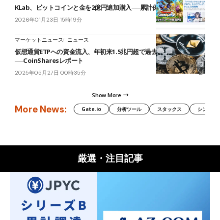
KLab、ビットコインと金を2億円追加購入──累計保有額は約3億円に
2026年01月23日 15時19分
マーケットニュース
ニュース
仮想通貨ETPへの資金流入、年初来1.5兆円超で過去最高
──CoinSharesレポート
2025年05月27日 00時35分
Show More
More News:
Gate.io
分析ツール
スタックス
シンボル（
厳選・注目記事