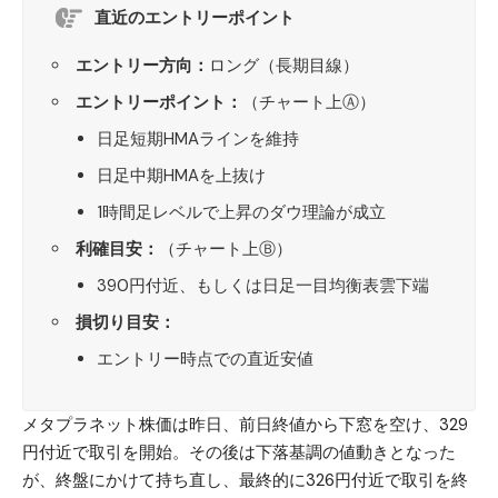
直近のエントリーポイント
エントリー方向：
ロング（長期目線）
エントリーポイント：
（チャート上Ⓐ）
日足短期HMAラインを維持
日足中期HMAを上抜け
1時間足レベルで上昇のダウ理論が成立
利確目安：
（チャート上Ⓑ）
390円付近、もしくは日足一目均衡表雲下端
損切り目安：
エントリー時点での直近安値
メタプラネット
株価は昨日、前日終値から下窓を空け、329
円付近で取引を開始。その後は下落基調の値動きとなった
が、終盤にかけて持ち直し、最終的に326円付近で取引を終