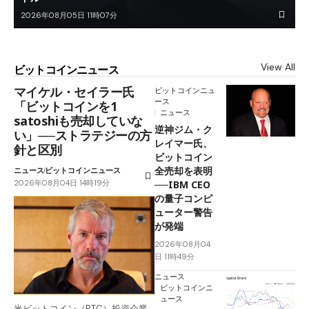
2026年08月05日 11時07分
View All
ビットコインニュース
マイケル・セイラー氏
ビットコインニュ
ース
「ビットコインを1
ニュース
satoshiも売却していな
逆神ジム・ク
い」──ストラテジーの方
レイマー氏、
針と区別
ビットコイン
全売却を表明
ニュース
ビットコインニュース
2026年08月04日 14時19分
──IBM CEO
の量子コンピ
ューター警告
が発端
2026年08月04
日 11時49分
ニュース
ビットコインニ
ュース
米ビットコイン（BTC）投資企業