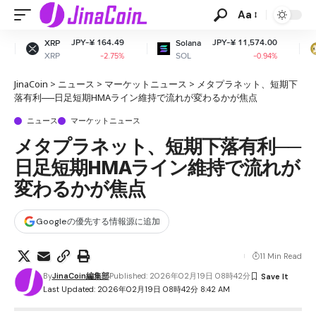
Aa
JPY-¥ 164.49
JPY-¥ 11,574.00
JPY
Solana
Dogecoin
SOL
DOGE
-2.75%
-0.94%
JinaCoin
>
ニュース
>
マーケットニュース
>
メタプラネット、短期下
落有利──日足短期HMAライン維持で流れが変わるかが焦点
ニュース
マーケットニュース
メタプラネット、短期下落有利──
日足短期HMAライン維持で流れが
変わるかが焦点
Googleの優先する情報源に追加
11 Min Read
By
JinaCoin編集部
Published: 2026年02月19日 08時42分
Last Updated: 2026年02月19日 08時42分 8:42 AM