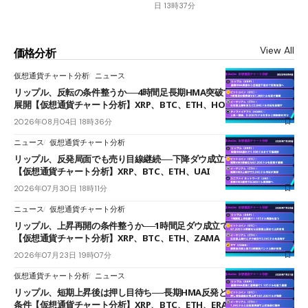
日 13時37分
View All
価格分析
仮想通貨チャート分析
ニュース
リップル、反転の条件整うか──4時間足長期HMA突破で雲下端を目指す
展開【仮想通貨チャート分析】XRP、BTC、ETH、HOME
2026年08月04日 18時36分
ニュース
仮想通貨チャート分析
リップル、反発局面でも売り目線継続──下降ダウ成立で下値追う展開
【仮想通貨チャート分析】XRP、BTC、ETH、UAI
2026年07月30日 18時11分
ニュース
仮想通貨チャート分析
リップル、上昇再開の条件整うか──1時間足ダウ成立で1.185ドルを狙う
【仮想通貨チャート分析】XRP、BTC、ETH、ZAMA
2026年07月23日 19時07分
仮想通貨チャート分析
ニュース
リップル、短期上昇後は押し目待ち──長期HMA反発と雲上抜けが買い
条件【仮想通貨チャート分析】XRP、BTC、ETH、ERA