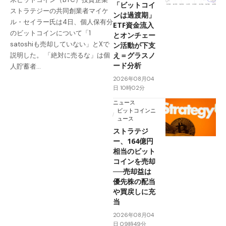
「ビットコイ
ストラテジーの共同創業者マイケ
ンは過渡期」
ル・セイラー氏は4日、個人保有分
ETF資金流入
のビットコインについて「1
とオンチェー
satoshiも売却していない」とXで
ン活動が下支
え＝グラスノ
説明した。 「絶対に売るな」は個
ード分析
人貯蓄者…
2026年08月04
日 10時02分
ニュース
ビットコインニ
ュース
ストラテジ
ー、164億円
相当のビット
コインを売却
──売却益は
優先株の配当
や買戻しに充
当
2026年08月04
日 09時49分