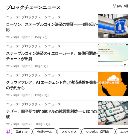
View All
ブロックチェーンニュース
ニュース
ブロックチェーンニュース
ローソン、ステーブルコイン決済の実証へ──8月6日からJPYCやUSDC対
応
2026年08月05日 15時12分
ニュース
ブロックチェーンニュース
ステーブルコイン決済のイエローカード、63億円調達──ソニーやスタン
チャートが出資
2026年08月05日 11時59分
ニュース
ブロックチェーンニュース
クラウドフレア、AIエージェント向け決済基盤を発表──まずハンドル名
の予約から
2026年08月05日 10時28分
ニュース
ブロックチェーンニュース
テザー、四半期で約15億ドルの純営業利益──USDTのシェアは60%を突
破
2026年08月02日 08時30分
#
Gate.io
分析ツール
スタックス
シンボル（XYM）
エルサル