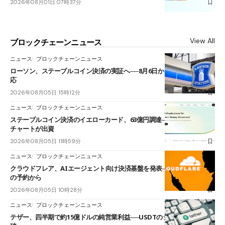
2026年08月01日 07時37分
View All
ブロックチェーンニュース
ニュース
ブロックチェーンニュース
ローソン、ステーブルコイン決済の実証へ──8月6日からJPYCやUSDC対
応
2026年08月05日 15時12分
ニュース
ブロックチェーンニュース
ステーブルコイン決済のイエローカード、63億円調達──ソニーやスタン
チャートが出資
2026年08月05日 11時59分
ニュース
ブロックチェーンニュース
クラウドフレア、AIエージェント向け決済基盤を発表──まずハンドル名
の予約から
2026年08月05日 10時28分
ニュース
ブロックチェーンニュース
テザー、四半期で約15億ドルの純営業利益──USDTのシェアは60%を突