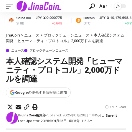
Aa
JPY-¥ 0.000775
JPY-¥ 10,179,698.44
Bitcoin
Ethe
BTC
ETH
-0.64%
+0.9%
JinaCoin
>
ニュース
>
ブロックチェーンニュース
>
本人確認システム
開発「ヒューマニティ・プロトコル」2,000万ドルを調達
ニュース
ブロックチェーンニュース
本人確認システム開発「ヒューマ
ニティ・プロトコル」2,000万ド
ルを調達
Googleの優先する情報源に追加
9 Min Read
By
JinaCoin編集部
Published: 2025年01月28日 11時15分
Last Updated: 2025年01月28日 11時15分 11:15 AM