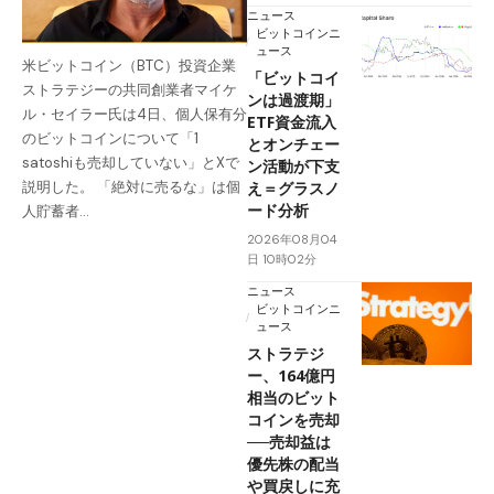
ニュース
ビットコインニ
ュース
米ビットコイン（BTC）投資企業
「ビットコイ
ストラテジーの共同創業者マイケ
ンは過渡期」
ル・セイラー氏は4日、個人保有分
ETF資金流入
のビットコインについて「1
とオンチェー
satoshiも売却していない」とXで
ン活動が下支
え＝グラスノ
説明した。 「絶対に売るな」は個
ード分析
人貯蓄者…
2026年08月04
日 10時02分
ニュース
ビットコインニ
ュース
ストラテジ
ー、164億円
相当のビット
コインを売却
──売却益は
優先株の配当
や買戻しに充