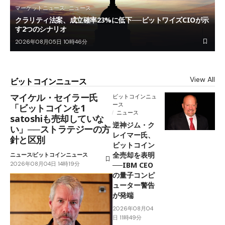
マーケットニュース
ニュース
クラリティ法案、成立確率23%に低下──ビットワイズCIOが示
す2つのシナリオ
2026年08月05日 10時46分
View All
ビットコインニュース
マイケル・セイラー氏
ビットコインニュ
ース
「ビットコインを1
ニュース
satoshiも売却していな
逆神ジム・ク
い」──ストラテジーの方
レイマー氏、
針と区別
ビットコイン
全売却を表明
ニュース
ビットコインニュース
2026年08月04日 14時19分
──IBM CEO
の量子コンピ
ューター警告
が発端
2026年08月04
日 11時49分