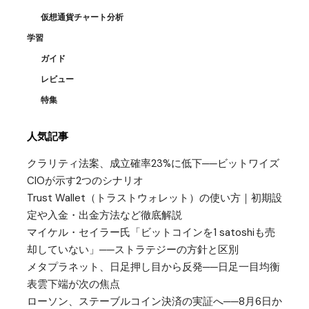
仮想通貨チャート分析
学習
ガイド
レビュー
特集
人気記事
クラリティ法案、成立確率23%に低下──ビットワイズ
CIOが示す2つのシナリオ
Trust Wallet（トラストウォレット）の使い方｜初期設
定や入金・出金方法など徹底解説
マイケル・セイラー氏「ビットコインを1 satoshiも売
却していない」──ストラテジーの方針と区別
メタプラネット、日足押し目から反発──日足一目均衡
表雲下端が次の焦点
ローソン、ステーブルコイン決済の実証へ──8月6日か