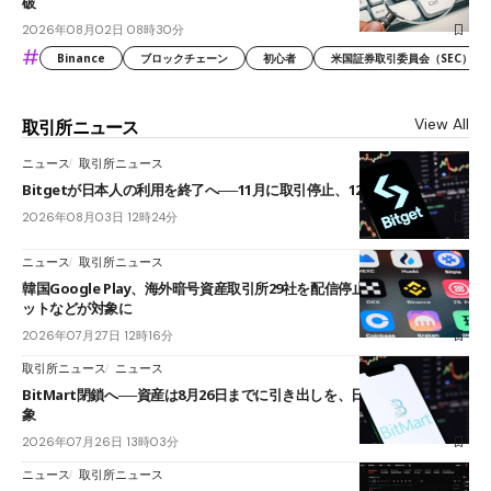
破
2026年08月02日 08時30分
#
Binance
ブロックチェーン
初心者
米国証券取引委員会（SEC）
View All
取引所ニュース
ニュース
取引所ニュース
Bitgetが日本人の利用を終了へ──11月に取引停止、12月末に強制決済
2026年08月03日 12時24分
ニュース
取引所ニュース
韓国Google Play、海外暗号資産取引所29社を配信停止──OKXやバイビ
ットなどが対象に
2026年07月27日 12時16分
取引所ニュース
ニュース
BitMart閉鎖へ──資産は8月26日までに引き出しを、日本人利用者も対
象
2026年07月26日 13時03分
ニュース
取引所ニュース