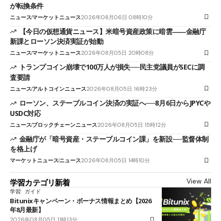
が転換条件
ニュース
マーケットニュース
2026年08月06日 08時10分
【今日の仮想通貨ニュース】米暗号資産政策に暗雲――金融庁
新課とローソン決済実証が始動
ニュース
マーケットニュース
2026年08月05日 20時08分
トランプコイン崩壊で100万人が損失──民主党議員がSECに調
査要請
ニュース
アルトコインニュース
2026年08月05日 16時23分
ローソン、ステーブルコイン決済の実証へ──8月6日からJPYCや
USDC対応
ニュース
ブロックチェーンニュース
2026年08月05日 15時12分
金融庁が「暗号資産・ステーブルコイン課」を新設──監督体制
を格上げ
マーケットニュース
ニュース
2026年08月05日 14時10分
View All
学習カテゴリ新着
学習
ガイド
Bitunixキャンペーン・ボーナス情報まとめ【2026
年8月最新】
2026年08月05日 11時13分