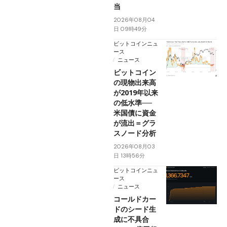
当
2026年08月04
日 09時49分
ビットコインニュ
ース
ニュース
ビットコイン
の現物出来高
が2019年以来
の低水準──
米国債に資金
が流出＝グラ
スノード分析
2026年08月03
日 13時56分
ビットコインニュ
ース
ニュース
コールドカー
ドのシード生
成に不具合