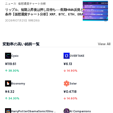
ニュース
仮想通貨チャート分析
リップル、短期上昇後は押し目待ち──長期HMA反発と雲上抜けが買い
条件【仮想通貨チャート分析】XRP、BTC、ETH、ERA
2026年07月21日 18時28分
変動率の高い銘柄一覧
View All
Cysic
OVERTAKE
¥119.61
¥6.13
↑ 38.30%
↓ 14.90%
Biconomy
Solar
¥4.32
¥0.4718
↑ 34.30%
↓ 14.60%
HarryPotterObamaSonic10Inu (ETH)
AI Companions