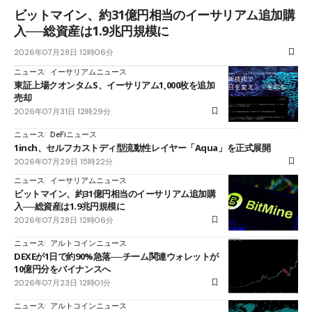
ビットマイン、約31億円相当のイーサリアム追加購
入──総資産は1.9兆円規模に
2026年07月28日 12時06分
ニュース
イーサリアムニュース
東証上場クオンタムS、イーサリアム1,000枚を追加
売却
2026年07月31日 12時29分
ニュース
DeFiニュース
1inch、セルフカストディ型流動性レイヤー「Aqua」を正式展開
2026年07月29日 15時22分
ニュース
イーサリアムニュース
ビットマイン、約31億円相当のイーサリアム追加購
入──総資産は1.9兆円規模に
2026年07月28日 12時06分
ニュース
アルトコインニュース
DEXEが1日で約90%急落──チーム関連ウォレットが
10億円分をバイナンスへ
2026年07月23日 12時01分
ニュース
アルトコインニュース