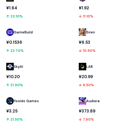
¥1.64
¥1.92
↑ 23.10%
↓ 11.10%
GameBuild
Siren
¥0.1536
¥6.53
↑ 22.70%
↓ 10.50%
SkyAI
LAB
¥10.20
¥20.99
↑ 21.90%
↓ 8.50%
Yooldo Games
Audiera
¥3.25
¥373.89
↑ 21.50%
↓ 7.90%