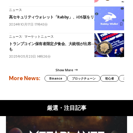
ニュース
高セキュリティウォレット「Rabby」、iOS版をリリース
2024年10月17日 17時43分
ニュース
マーケットニュース
トランプコイン保有者限定夕食会、大統領が出席──日本人の出席者
も
2025年05月23日 14時26分
Show More
More News:
Binance
ブロックチェーン
初心者
米国証
厳選・注目記事