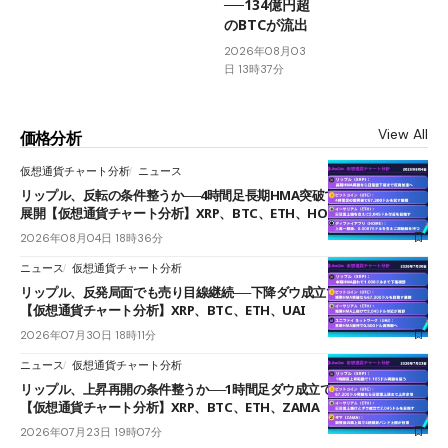
──134億円超
のBTCが流出
2026年08月03
日 13時37分
View All
価格分析
仮想通貨チャート分析
ニュース
リップル、反転の条件整うか──4時間足長期HMA突破で雲下端を目指す
展開【仮想通貨チャート分析】XRP、BTC、ETH、HOME
2026年08月04日 18時36分
ニュース
仮想通貨チャート分析
リップル、反発局面でも売り目線継続──下降ダウ成立で下値追う展開
【仮想通貨チャート分析】XRP、BTC、ETH、UAI
2026年07月30日 18時11分
ニュース
仮想通貨チャート分析
リップル、上昇再開の条件整うか──1時間足ダウ成立で1.185ドルを狙う
【仮想通貨チャート分析】XRP、BTC、ETH、ZAMA
2026年07月23日 19時07分