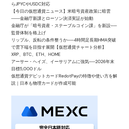
らJPYCやUSDC対応
【今日の仮想通貨ニュース】米暗号資産政策に暗雲
――金融庁新課とローソン決済実証が始動
金融庁が「暗号資産・ステーブルコイン課」を新設──
監督体制を格上げ
リップル、反転の条件整うか──4時間足長期HMA突破
で雲下端を目指す展開【仮想通貨チャート分析】
XRP、BTC、ETH、HOME
アーサー・ヘイズ、イーサリアムに強気──2026年末
目標5,000ドル
仮想通貨デビットカードRedotPayの特徴や使い方を解
説｜日本も物理カードが作成可能