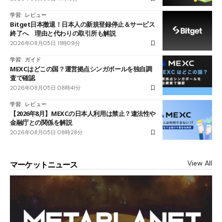
学習
レビュー
Bitget日本撤退！日本人の新規登録停止＆サービス
終了へ 理由と代わりの取引所も解説
2026年08月05日 11時09分
学習
ガイド
MEXCはどこの国？運営拠点シンガポールを独自調
査で確認
2026年08月05日 08時41分
学習
レビュー
【2026年8月】MEXCの日本人利用は禁止？違法性や
金融庁との関係を解説
2026年08月05日 08時28分
View All
マーケットニュース