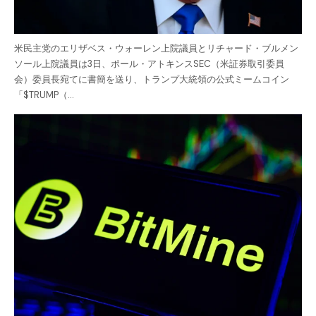
米民主党のエリザベス・ウォーレン上院議員とリチャード・ブルメン
ソール上院議員は3日、ポール・アトキンスSEC（米証券取引委員
会）委員長宛てに書簡を送り、トランプ大統領の公式ミームコイン
「$TRUMP（…