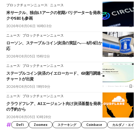
ブロックチェーンニュース
ニュース
米サークル、独自L1アークの初期バリデーターを発表――ブラックロッ
クやSBIも参画
2026年08月06日 16時03分
ニュース
ブロックチェーンニュース
ローソン、ステーブルコイン決済の実証へ──8月6日からJPYCやUSDC対
応
2026年08月05日 15時12分
ニュース
ブロックチェーンニュース
ステーブルコイン決済のイエローカード、63億円調達──ソニーやスタン
チャートが出資
2026年08月05日 11時59分
ニュース
ブロックチェーンニュース
クラウドフレア、AIエージェント向け決済基盤を発表──まずハンドル名
の予約から
2026年08月05日 10時28分
#
DeFi
Zoomex
ステーキング
Coinbase
カルダノ・エイダ（Ca