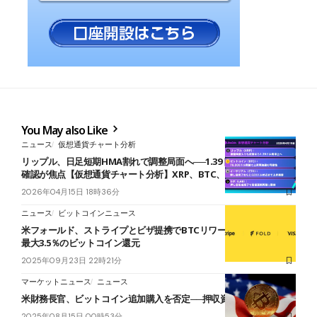
You May also Like
ニュース
仮想通貨チャート分析
リップル、日足短期HMA割れで調整局面へ──1.39ドル再浮上へ反発
確認が焦点【仮想通貨チャート分析】XRP、BTC、ETH、LAB
2026年04月15日 18時36分
ニュース
ビットコインニュース
米フォールド、ストライプとビザ提携でBTCリワードカード発表──
最大3.5％のビットコイン還元
2025年09月23日 22時21分
マーケットニュース
ニュース
米財務長官、ビットコイン追加購入を否定──押収資産で準備金拡充
2025年08月15日 00時53分