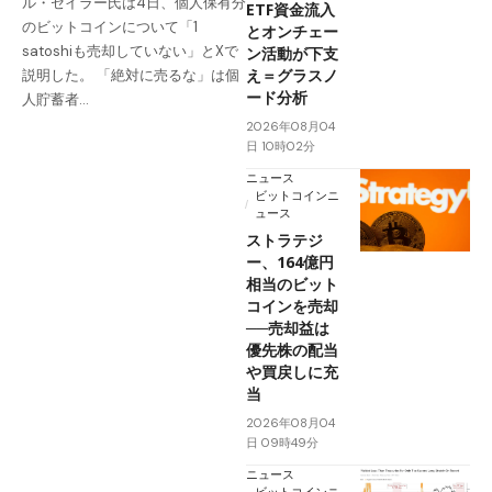
ル・セイラー氏は4日、個人保有分
ETF資金流入
のビットコインについて「1
とオンチェー
satoshiも売却していない」とXで
ン活動が下支
え＝グラスノ
説明した。 「絶対に売るな」は個
ード分析
人貯蓄者…
2026年08月04
日 10時02分
ニュース
ビットコインニ
ュース
ストラテジ
ー、164億円
相当のビット
コインを売却
──売却益は
優先株の配当
や買戻しに充
当
2026年08月04
日 09時49分
ニュース