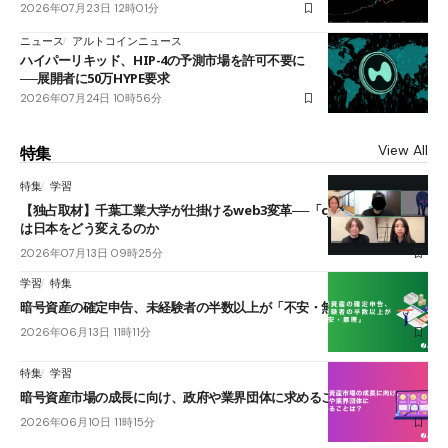
2026年07月23日 12時01分
ニュース
アルトコインニュース
ハイパーリキッド、HIP-4の予測市場を許可不要に
──展開者に50万HYPE要求
2026年07月24日 10時56分
View All
特集
特集
学習
【独占取材】千葉工業大学が仕掛けるweb3変革──「cJPY」とAIの融合
は日本をどう変えるのか
2026年07月13日 09時25分
学習
特集
暗号資産の確定申告、未経験者の半数以上が「不安・無理」
2026年06月13日 11時11分
特集
学習
暗号資産市場の成長に向け、政府や業界団体に求めることは？
2026年06月10日 11時15分