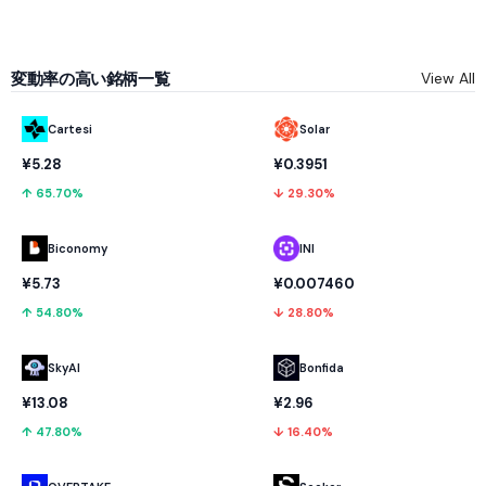
変動率の高い銘柄一覧
View All
Cartesi
Solar
¥5.28
¥0.3951
↑ 65.70%
↓ 29.30%
Biconomy
INI
¥5.73
¥0.007460
↑ 54.80%
↓ 28.80%
SkyAI
Bonfida
¥13.08
¥2.96
↑ 47.80%
↓ 16.40%