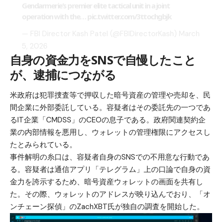
Gendarmerie’s premier elite tactical unit in a joint
operation with the…
pic.twitter.com/3ttochgbjk
— FBI Director Kash Patel (@FBIDirectorKash)
March
5, 2026
自身の資金力をSNSで自慢したこと
が、逮捕につながる
米政府は犯罪捜査等で押収した暗号資産の管理や売却を、民
間企業に外部委託している。容疑者はその委託先の一つであ
るIT企業「CMDSS」のCEOの息子である。政府関連契約企
業の内部情報を悪用し、ウォレットの管理権限にアクセスし
たとみられている。
事件解明の糸口は、容疑者自身のSNSでの不用意な行動であ
る。容疑者は通信アプリ「テレグラム」上の口論で自身の資
金力を誇示するため、暗号資産ウォレットの画面を共有し
た。その際、ウォレットのアドレスが映り込んでおり、「オ
ンチェーン探偵」のZachXBT氏が独自の調査を開始した。