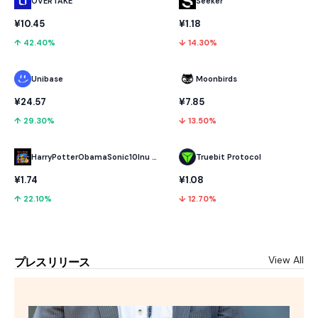
OVERTAKE
Seeker
¥10.45
¥1.18
↑ 42.40%
↓ 14.30%
Unibase
Moonbirds
¥24.57
¥7.85
↑ 29.30%
↓ 13.50%
HarryPotterObamaSonic10Inu (ETH)
Truebit Protocol
¥1.74
¥1.08
↑ 22.10%
↓ 12.70%
View All
プレスリリース