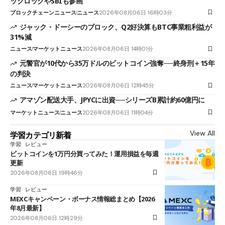
ックロックやSBIも参画
ブロックチェーンニュース
ニュース
2026年08月06日 16時03分
ジャック・ドーシーのブロック、Q2好決算もBTC事業粗利益が
31%減
ニュース
マーケットニュース
2026年08月06日 14時01分
元警官が10代から35万ドルのビットコイン強奪──終身刑＋15年
の判決
ニュース
マーケットニュース
2026年08月06日 12時45分
アマゾン配送大手、JPYCに出資──シリーズB累計約60億円に
マーケットニュース
ニュース
2026年08月06日 11時04分
View All
学習カテゴリ新着
学習
レビュー
ビットコインを1万円分買ってみた！運用損益を毎週
更新
2026年08月06日 19時46分
学習
レビュー
MEXCキャンペーン・ボーナス情報総まとめ【2026
年8月最新】
2026年08月06日 12時29分