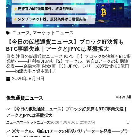
ニュース
,
マーケットニュース
【今日の仮想通貨ニュース】ブロック好決算も
米
BTC事業失速｜アークとJPYCは基盤拡大
発
目次 注目の仮想通貨ニュースTOP5 【1】ブロック好決算もBTC事
目
業縮小――粗利益31％減 【2】サークル、独自L1アークの初期陣
や
発表――金融大手11社参画 【3】JPYC、シリーズB累計約60億円
る
――物流大手と資本業 […]
ブ
2026年 8月 6日
View All
仮想通貨ニュース
【今日の仮想通貨ニュース】ブロック好決算もBTC事業失速｜
アークとJPYCは基盤拡大
ニュース
マーケットニュース
2026年08月06日 20時07分
米サークル、独自L1アークの初期バリデーターを発表――ブラ