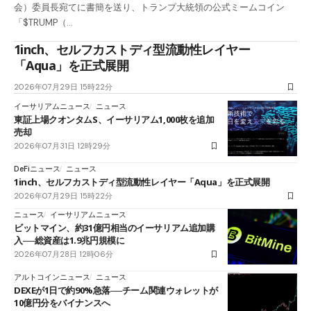
会）委員長宛てに書簡を送り、トランプ大統領の公式ミームコイン
「$TRUMP（…
1inch、セルフカストディ型流動性レイヤー
「Aqua」を正式展開
2026年07月29日 15時22分
イーサリアムニュース
ニュース
東証上場クオンタムS、イーサリアム1,000枚を追加
売却
2026年07月31日 12時29分
DeFiニュース
ニュース
1inch、セルフカストディ型流動性レイヤー「Aqua」を正式展開
2026年07月29日 15時22分
ニュース
イーサリアムニュース
ビットマイン、約31億円相当のイーサリアム追加購
入──総資産は1.9兆円規模に
2026年07月28日 12時06分
アルトコインニュース
ニュース
DEXEが1日で約90%急落──チーム関連ウォレットが
10億円分をバイナンスへ