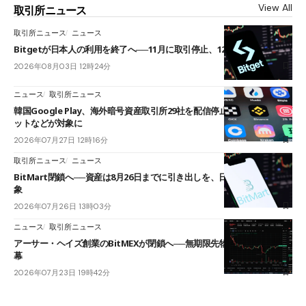
View All
取引所ニュース
取引所ニュース
ニュース
Bitgetが日本人の利用を終了へ──11月に取引停止、12月末に強制決済
2026年08月03日 12時24分
ニュース
取引所ニュース
韓国Google Play、海外暗号資産取引所29社を配信停止──OKXやバイビ
ットなどが対象に
2026年07月27日 12時16分
取引所ニュース
ニュース
BitMart閉鎖へ──資産は8月26日までに引き出しを、日本人利用者も対
象
2026年07月26日 13時03分
ニュース
取引所ニュース
アーサー・ヘイズ創業のBitMEXが閉鎖へ──無期限先物を生んだ11年に
幕
2026年07月23日 19時42分