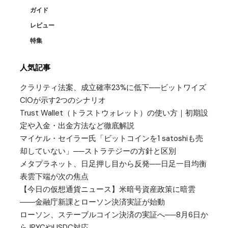
ガイド
レビュー
特集
人気記事
クラリティ法案、成立確率23%に低下──ビットワイズ
CIOが示す2つのシナリオ
Trust Wallet（トラストウォレット）の使い方｜初期設
定や入金・出金方法など徹底解説
マイケル・セイラー氏「ビットコインを1 satoshiも売
却していない」──ストラテジーの方針と区別
メタプラネット、日足押し目から反発──日足一目均衡
表雲下端が次の焦点
【今日の仮想通貨ニュース】米暗号資産政策に暗雲
――金融庁新課とローソン決済実証が始動
ローソン、ステーブルコイン決済の実証へ──8月6日か
らJPYCやUSDC対応