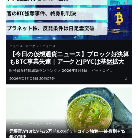
ニュース
マーケットニュース
【今日の仮想通貨ニュース】ブロック好決算
もBTC事業失速｜アークとJPYCは基盤拡大
暗号資産時価総額ランキング＞ 2026年8月6日、ビットコイ…
2026年08月06日 20時07分
ニュース
マーケットニュース
元警官が10代から35万ドルのビットコイン強奪──終身刑＋15
年の判決