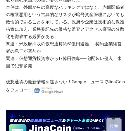
取り組む米当局の強い姿勢を強調した。
本件は、外部からの高度なハッキングではなく、内部関係者
の権限悪用という古典的なリスクが暗号資産管理においても
致命的であることを示している。政府や企業は技術的な保護
措置に加え、業務委託先の厳格な監査とアクセス権限の分散
化を徹底する必要がある。
関連：
米政府押収の仮想通貨約61億円盗難──契約企業経営
者の息子が関与か
関連：
仮想通貨投資家から17億円強奪──宅配装い侵入、米
国で犯罪多発
仮想通貨の最新情報を逃さない！GoogleニュースでJinaCoin
をフォロー！