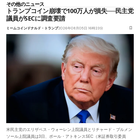
その他のニュース
トランプコイン崩壊で100万人が損失──民主党
議員がSECに調査要請
ミームコイン
ドナルド・トランプ
2026年08月05日 16時23分
米民主党のエリザベス・ウォーレン上院議員とリチャード・ブルメン
ソール上院議員は3日、ポール・アトキンスSEC（米証券取引委員