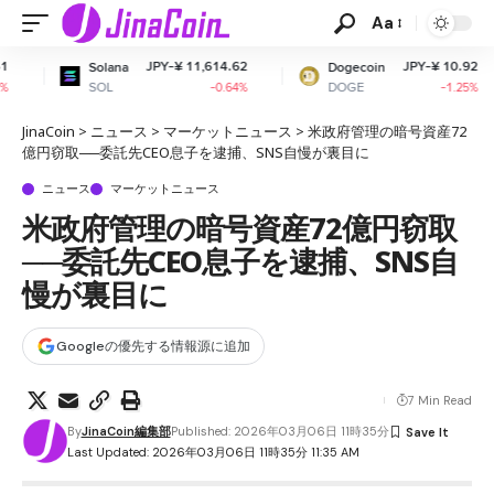
Aa
JPY-¥ 11,614.62
JPY-¥ 10.92
na
Dogecoin
Cardano
DOGE
ADA
-0.64%
-1.25%
JinaCoin
>
ニュース
>
マーケットニュース
>
米政府管理の暗号資産72
億円窃取──委託先CEO息子を逮捕、SNS自慢が裏目に
ニュース
マーケットニュース
米政府管理の暗号資産72億円窃取
──委託先CEO息子を逮捕、SNS自
慢が裏目に
Googleの優先する情報源に追加
7 Min Read
By
JinaCoin編集部
Published: 2026年03月06日 11時35分
Last Updated: 2026年03月06日 11時35分 11:35 AM