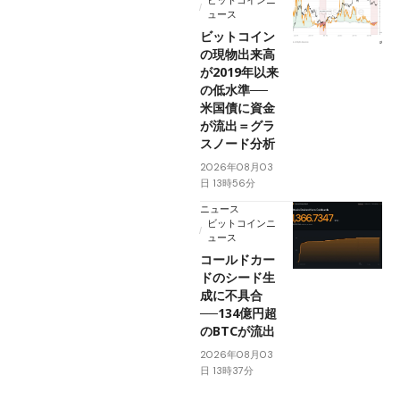
ビットコインニ
ュース
ビットコイン
の現物出来高
が2019年以来
の低水準──
米国債に資金
が流出＝グラ
スノード分析
2026年08月03
日 13時56分
ニュース
ビットコインニ
ュース
コールドカー
ドのシード生
成に不具合
──134億円超
のBTCが流出
2026年08月03
日 13時37分