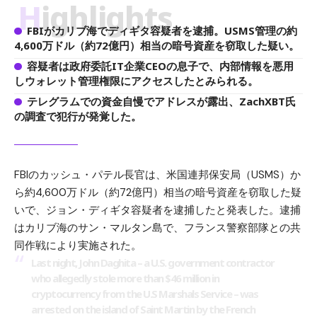
Highlights
FBIがカリブ海でディギタ容疑者を逮捕。USMS管理の約
4,600万ドル（約72億円）相当の暗号資産を窃取した疑い。
容疑者は政府委託IT企業CEOの息子で、内部情報を悪用
しウォレット管理権限にアクセスしたとみられる。
テレグラムでの資金自慢でアドレスが露出、ZachXBT氏
の調査で犯行が発覚した。
FBIのカッシュ・パテル長官は、米国連邦保安局（USMS）か
ら約4,600万ドル（約72億円）相当の暗号資産を窃取した疑
いで、ジョン・ディギタ容疑者を逮捕したと発表した。逮捕
はカリブ海のサン・マルタン島で、フランス警察部隊との共
同作戦により実施された。
Last night, John Daghita – a U.S. government contractor
who allegedly stole more than $46 million in
cryptocurrency from the U.S Marshals Service – was
arrested on the island of Saint Martin by the French