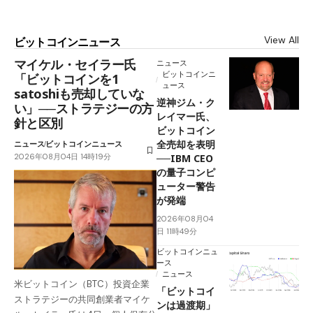
View All
ビットコインニュース
マイケル・セイラー氏
ニュース
ビットコインニ
「ビットコインを1
ュース
satoshiも売却していな
逆神ジム・ク
い」──ストラテジーの方
レイマー氏、
針と区別
ビットコイン
全売却を表明
ニュース
ビットコインニュース
2026年08月04日 14時19分
──IBM CEO
の量子コンピ
ューター警告
が発端
2026年08月04
日 11時49分
ビットコインニュ
ース
ニュース
米ビットコイン（BTC）投資企業
「ビットコイ
ストラテジーの共同創業者マイケ
ンは過渡期」