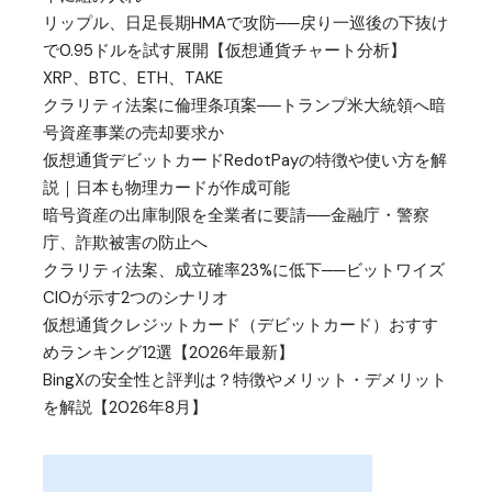
リップル、日足長期HMAで攻防──戻り一巡後の下抜け
で0.95ドルを試す展開【仮想通貨チャート分析】
XRP、BTC、ETH、TAKE
クラリティ法案に倫理条項案──トランプ米大統領へ暗
号資産事業の売却要求か
仮想通貨デビットカードRedotPayの特徴や使い方を解
説｜日本も物理カードが作成可能
暗号資産の出庫制限を全業者に要請──金融庁・警察
庁、詐欺被害の防止へ
クラリティ法案、成立確率23%に低下──ビットワイズ
CIOが示す2つのシナリオ
仮想通貨クレジットカード（デビットカード）おすす
めランキング12選【2026年最新】
BingXの安全性と評判は？特徴やメリット・デメリット
を解説【2026年8月】