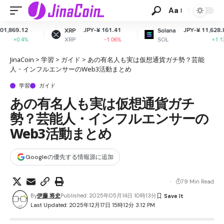
Aa
2
JPY-¥ 161.41
JPY-¥ 11,628.81
XRP
Solana
XRP
SOL
%
-1.06%
+1.13%
JinaCoin
>
学習
>
ガイド
>
あの有名人も実は仮想通貨ガチ勢？芸能
人・インフルエンサーのWeb3活動まとめ
学習
ガイド
あの有名人も実は仮想通貨ガチ
勢？芸能人・インフルエンサーの
Web3活動まとめ
Googleの優先する情報源に追加
79 Min Read
By
伊藤 将史
Published: 2025年05月14日 10時13分
Last Updated: 2025年12月17日 15時12分 3:12 PM