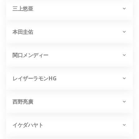
三上悠亜
本田圭佑
関口メンディー
レイザーラモンHG
西野亮廣
イケダハヤト