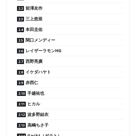
前澤友作
三上悠亜
本田圭佑
関口メンディー
レイザーラモンHG
西野亮廣
イケダハヤト
赤西仁
手越祐也
ヒカル
波多野結衣
高嶋ちさ子
Gackt（ガクト）