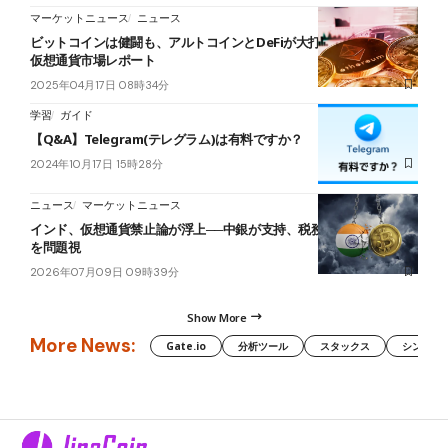
マーケットニュース
ニュース
ビットコインは健闘も、アルトコインとDeFiが大打撃──2025年Q1
仮想通貨市場レポート
2025年04月17日 08時34分
学習
ガイド
【Q&A】Telegram(テレグラム)は有料ですか？
2024年10月17日 15時28分
ニュース
マーケットニュース
インド、仮想通貨禁止論が浮上──中銀が支持、税務当局は課税逃れ
を問題視
2026年07月09日 09時39分
Show More
More News:
Gate.io
分析ツール
スタックス
シンボル（