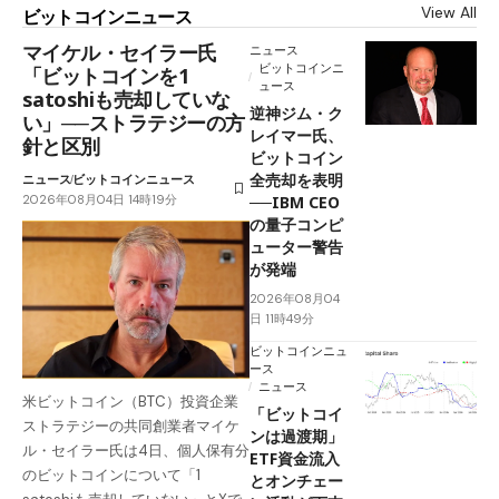
View All
ビットコインニュース
マイケル・セイラー氏
ニュース
ビットコインニ
「ビットコインを1
ュース
satoshiも売却していな
逆神ジム・ク
い」──ストラテジーの方
レイマー氏、
針と区別
ビットコイン
全売却を表明
ニュース
ビットコインニュース
2026年08月04日 14時19分
──IBM CEO
の量子コンピ
ューター警告
が発端
2026年08月04
日 11時49分
ビットコインニュ
ース
ニュース
米ビットコイン（BTC）投資企業
「ビットコイ
ストラテジーの共同創業者マイケ
ンは過渡期」
ル・セイラー氏は4日、個人保有分
ETF資金流入
のビットコインについて「1
とオンチェー