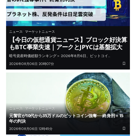
ニュース
マーケットニュース
【今日の仮想通貨ニュース】ブロック好決算
もBTC事業失速｜アークとJPYCは基盤拡大
暗号資産時価総額ランキング＞ 2026年8月6日、ビットコイ…
2026年08月06日 20時07分
ニュース
マーケットニュース
元警官が10代から35万ドルのビットコイン強奪──終身刑＋15
年の判決
2026年08月06日 12時45分