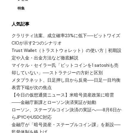
特集
人気記事
クラリティ法案、成立確率23%に低下──ビットワイズ
CIOが示す2つのシナリオ
Trust Wallet（トラストウォレット）の使い方｜初期設
定や入金・出金方法など徹底解説
マイケル・セイラー氏「ビットコインを1 satoshiも売
却していない」──ストラテジーの方針と区別
メタプラネット、日足押し目から反発──日足一目均衡
表雲下端が次の焦点
【今日の仮想通貨ニュース】米暗号資産政策に暗雲
――金融庁新課とローソン決済実証が始動
ローソン、ステーブルコイン決済の実証へ──8月6日か
らJPYCやUSDC対応
金融庁が「暗号資産・ステーブルコイン課」を新設──
監督体制を格上げ