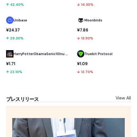
↑ 42.40%
↓ 14.30%
Unibase
Moonbirds
¥24.37
¥7.86
↑ 29.30%
↓ 13.50%
HarryPotterObamaSonic10Inu (ETH)
Truebit Protocol
¥1.71
¥1.09
↑ 22.10%
↓ 12.70%
View All
プレスリリース