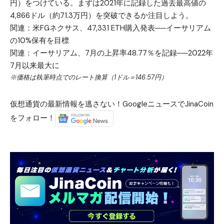
円）をつけている。まずは2021年に記録した過去最高値の
4,866ドル（約71.3万円）を突破できるか注目しよう。
関連：
米FGネクサス、47,331 ETH購入発表──イーサリアム
の10%保有を目標
関連：
イーサリアム、7月の上昇率48.77％を記録──2022年
7月以来最大に
※価格は執筆時点でのレート換算（1ドル＝146.57円）
仮想通貨の最新情報を逃さない！GoogleニュースでJinaCoin
をフォロー！