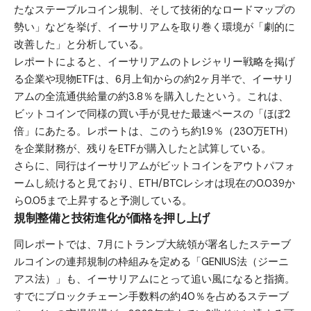
たなステーブルコイン規制、そして技術的なロードマップの
勢い」などを挙げ、イーサリアムを取り巻く環境が「劇的に
改善した」と分析している。
レポートによると、イーサリアムのトレジャリー戦略を掲げ
る企業や現物ETFは、6月上旬からの約2ヶ月半で、イーサリ
アムの全流通供給量の約3.8％を購入したという。これは、
ビットコインで同様の買い手が見せた最速ペースの「ほぼ2
倍」にあたる。レポートは、このうち約1.9％（230万ETH）
を企業財務が、残りをETFが購入したと試算している。
さらに、同行はイーサリアムがビットコインをアウトパフォ
ームし続けると見ており、ETH/BTCレシオは現在の0.039か
ら0.05まで上昇すると予測している。
規制整備と技術進化が価格を押し上げ
同レポートでは、7月にトランプ大統領が署名したステーブ
ルコインの連邦規制の枠組みを定める「GENIUS法（ジーニ
アス法）」も、イーサリアムにとって追い風になると指摘。
すでにブロックチェーン手数料の約40％を占めるステーブ