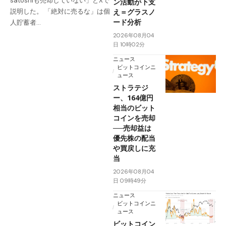
satoshiも売却していない」とXで
ン活動が下支
え＝グラスノ
説明した。 「絶対に売るな」は個
ード分析
人貯蓄者…
2026年08月04
日 10時02分
ニュース
ビットコインニ
ュース
ストラテジ
ー、164億円
相当のビット
コインを売却
──売却益は
優先株の配当
や買戻しに充
当
2026年08月04
日 09時49分
ニュース
ビットコインニ
ュース
ビットコイン