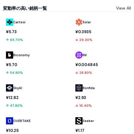
変動率の高い銘柄一覧
View All
Cartesi
Solar
¥5.73
¥0.3935
↑ 65.70%
↓ 29.30%
Biconomy
INI
¥5.70
¥0.004845
↑ 54.80%
↓ 28.80%
SkyAI
Bonfida
¥12.82
¥2.93
↑ 47.80%
↓ 16.40%
OVERTAKE
Seeker
¥10.25
¥1.17