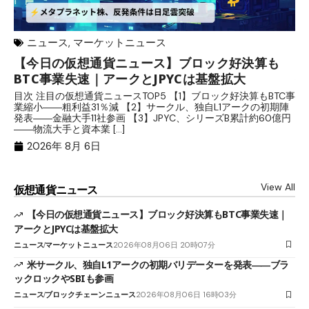
ニュース
,
マーケットニュース
【今日の仮想通貨ニュース】ブロック好決算も
米
BTC事業失速｜アークとJPYCは基盤拡大
発
目次 注目の仮想通貨ニュースTOP5 【1】ブロック好決算もBTC事
目
業縮小――粗利益31％減 【2】サークル、独自L1アークの初期陣
や
発表――金融大手11社参画 【3】JPYC、シリーズB累計約60億円
る
――物流大手と資本業 […]
ブ
2026年 8月 6日
View All
仮想通貨ニュース
【今日の仮想通貨ニュース】ブロック好決算もBTC事業失速｜
アークとJPYCは基盤拡大
ニュース
マーケットニュース
2026年08月06日 20時07分
米サークル、独自L1アークの初期バリデーターを発表――ブラ
ックロックやSBIも参画
ニュース
ブロックチェーンニュース
2026年08月06日 16時03分