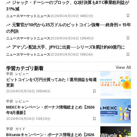
ジャック・ドーシーのブロック、Q2好決算もBTC事業粗利益が
31%減
ニュース
マーケットニュース
2026年08月06日 14時01分
元警官が10代から35万ドルのビットコイン強奪──終身刑＋15年
の判決
ニュース
マーケットニュース
2026年08月06日 12時45分
アマゾン配送大手、JPYCに出資──シリーズB累計約60億円に
ニュース
マーケットニュース
2026年08月06日 11時04分
View All
学習カテゴリ新着
学習
レビュー
ビットコインを1万円分買ってみた！運用損益を毎週
更新
2026年08月06日 19時46分
学習
レビュー
MEXCキャンペーン・ボーナス情報総まとめ【2026
年8月最新】
2026年08月06日 12時29分
学習
ガイド
Bitunixキャンペーン・ボーナス情報まとめ【2026