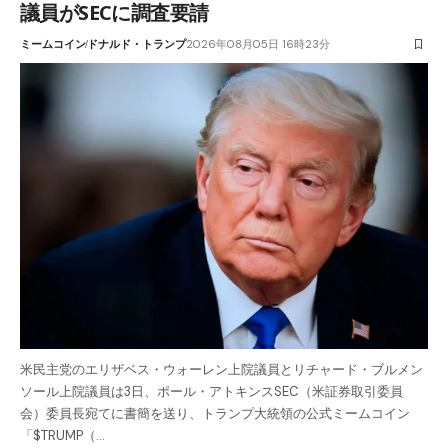
議員がSECに調査要請
ミームコイン
ドナルド・トランプ
2026年08月05日 16時23分
米民主党のエリザベス・ウォーレン上院議員とリチャード・ブルメン
ソール上院議員は3日、ポール・アトキンスSEC（米証券取引委員
会）委員長宛てに書簡を送り、トランプ大統領の公式ミームコイン
「$TRUMP（…