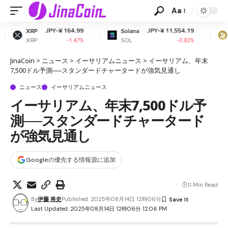
Aa
-¥ 164.99
JPY-¥ 11,554.19
JPY-¥
Solana
Dogecoin
SOL
DOGE
-1.47%
-0.82%
JinaCoin
>
ニュース
>
イーサリアムニュース
>
イーサリアム、年末
7,500ドル予測──スタンダードチャータードが強気見通し
ニュース
イーサリアムニュース
イーサリアム、年末7,500ドル予
測──スタンダードチャータード
が強気見通し
Googleの優先する情報源に追加
11 Min Read
By
伊藤 将史
Published: 2025年08月14日 12時06分
Last Updated: 2025年08月14日 12時06分 12:06 PM