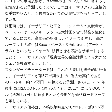
ルコインの市場規模が、2028年末までに2兆ドルに達する可
能性があると予測したうえで、これはイーサリアムに直接的
な手数料収入と、間接的なDeFiでの活動拡大をもたらすとし
ている。
技術面では、イーサリアム財団とエコシステムの貢献者が、
ベースレイヤーのスループット拡大計画を含む開発を強化し
ている点に言及。高価値の取引はレイヤー1で処理し、高ス
ループットの取引はBase（ベース）やArbitrum（アービト
ラム）といったレイヤー2に移行させる設計をサポートする
ことで、イーサリアムが「現実世界の金融活動でより大きな
シェアを獲得する」とした。
スタンダードチャータードは、これらの要因を総合的に評価
し、イーサリアムが第3四半期末までに過去最高値である
4,866ドル（約71.3万円）を超えると予測。さらに、2026年
後半には12,000ドル（約175万円）、2027年には18,000ド
ル（約263万円）に達するという長期的な価格ロードマップ
も示している。
イーサリアム価格は、本稿執筆時点で4,722ドル（約69.2万