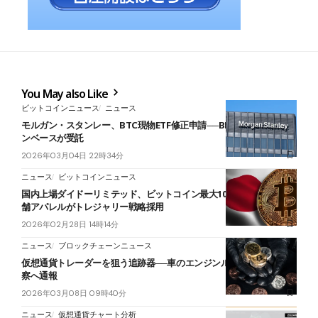
You May also Like
ビットコインニュース
ニュース
モルガン・スタンレー、BTC現物ETF修正申請──BNYメロンとコイ
ンベースが受託
2026年03月04日 22時34分
ニュース
ビットコインニュース
国内上場ダイドーリミテッド、ビットコイン最大10億円購入へ──老
舗アパレルがトレジャリー戦略採用
2026年02月28日 14時14分
ニュース
ブロックチェーンニュース
仮想通貨トレーダーを狙う追跡器──車のエンジンルームで発見、警
察へ通報
2026年03月08日 09時40分
ニュース
仮想通貨チャート分析