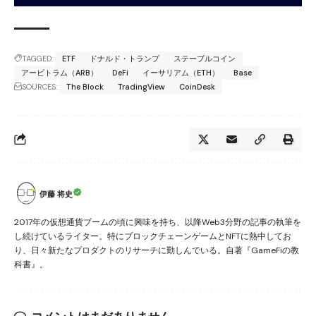
TAGGED:
ETF
ドナルド・トランプ
ステーブルコイン
アービトラム（ARB）
DeFi
イーサリアム（ETH）
Base
SOURCES:
The Block
TradingView
CoinDesk
伊藤 将史
2017年の仮想通貨ブームの頃に興味を持ち、以降Web3分野の記事の執筆を
し続けているライター。特にブロックチェーンゲームとNFTに熱中してお
り、日々新たなプロダクトのリサーチに勤しんでいる。自著『GameFiの教
科書』。