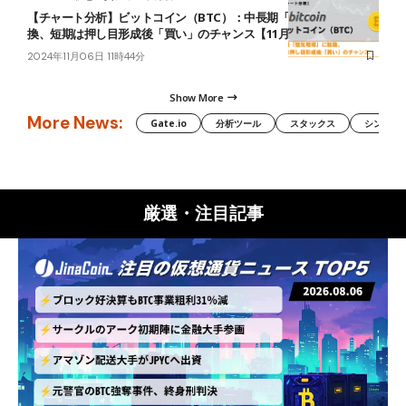
【チャート分析】ビットコイン（BTC）：中長期「強気相場」に転
換、短期は押し目形成後「買い」のチャンス【11月6日】
2024年11月06日 11時44分
Show More
More News:
Gate.io
分析ツール
スタックス
シンボル（
厳選・注目記事