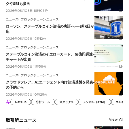
クやSBIも参画
2026年08月06日 16時03分
ニュース
ブロックチェーンニュース
ローソン、ステーブルコイン決済の実証へ──8月6日からJPYCやUSDC対
応
2026年08月05日 15時12分
ニュース
ブロックチェーンニュース
ステーブルコイン決済のイエローカード、63億円調達──ソニーやスタン
チャートが出資
2026年08月05日 11時59分
ニュース
ブロックチェーンニュース
クラウドフレア、AIエージェント向け決済基盤を発表──まずハンドル名
の予約から
2026年08月05日 10時28分
#
Gate.io
分析ツール
スタックス
シンボル（XYM）
エルサル
View All
取引所ニュース