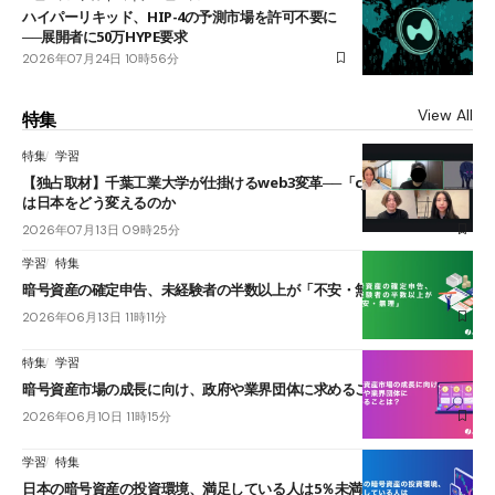
ハイパーリキッド、HIP-4の予測市場を許可不要に
──展開者に50万HYPE要求
2026年07月24日 10時56分
View All
特集
特集
学習
【独占取材】千葉工業大学が仕掛けるweb3変革──「cJPY」とAIの融合
は日本をどう変えるのか
2026年07月13日 09時25分
学習
特集
暗号資産の確定申告、未経験者の半数以上が「不安・無理」
2026年06月13日 11時11分
特集
学習
暗号資産市場の成長に向け、政府や業界団体に求めることは？
2026年06月10日 11時15分
学習
特集
日本の暗号資産の投資環境、満足している人は5％未満