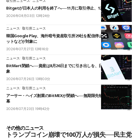
取引所ニュース
ニュース
Bitgetが日本人の利用を終了へ──11月に取引停止、12月末に強制決済
2026年08月03日 12時24分
ニュース
取引所ニュース
韓国Google Play、海外暗号資産取引所29社を配信停止──OKXやバイビ
ットなどが対象に
2026年07月27日 12時16分
ニュース
取引所ニュース
BitMart閉鎖へ──資産は8月26日までに引き出しを、日本人利用者も対
象
2026年07月26日 13時03分
ニュース
取引所ニュース
アーサー・ヘイズ創業のBitMEXが閉鎖へ──無期限先物を生んだ11年に
幕
2026年07月23日 19時42分
その他のニュース
トランプコイン崩壊で100万人が損失──民主党