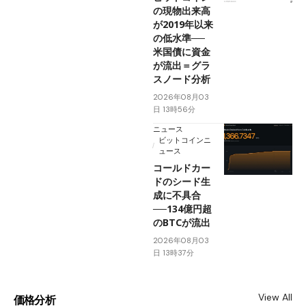
の現物出来高
が2019年以来
の低水準──
米国債に資金
が流出＝グラ
スノード分析
2026年08月03
日 13時56分
ニュース
ビットコインニ
ュース
コールドカー
ドのシード生
成に不具合
──134億円超
のBTCが流出
2026年08月03
日 13時37分
View All
価格分析