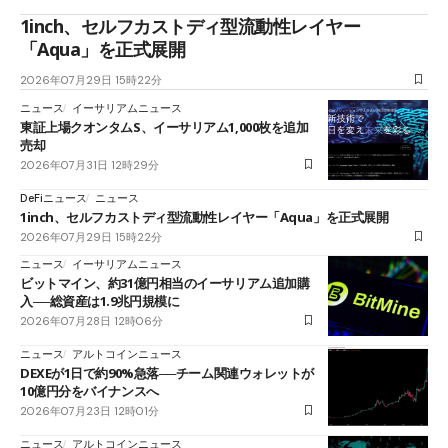
1inch、セルフカストディ型流動性レイヤー
「Aqua」を正式展開
2026年07月29日 15時22分
ニュース
イーサリアムニュース
東証上場クオンタムS、イーサリアム1,000枚を追加
売却
2026年07月31日 12時29分
DeFiニュース
ニュース
1inch、セルフカストディ型流動性レイヤー「Aqua」を正式展開
2026年07月29日 15時22分
ニュース
イーサリアムニュース
ビットマイン、約31億円相当のイーサリアム追加購
入──総資産は1.9兆円規模に
2026年07月28日 12時06分
ニュース
アルトコインニュース
DEXEが1日で約90%急落──チーム関連ウォレットが
10億円分をバイナンスへ
2026年07月23日 12時01分
ニュース
アルトコインニュース