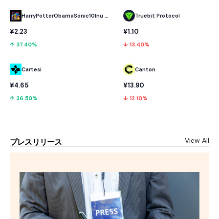
HarryPotterObamaSonic10Inu (ETH)
Truebit Protocol
¥2.23
¥1.10
↑ 37.40%
↓ 13.40%
Cartesi
Canton
¥4.65
¥13.90
↑ 36.50%
↓ 12.10%
View All
プレスリリース