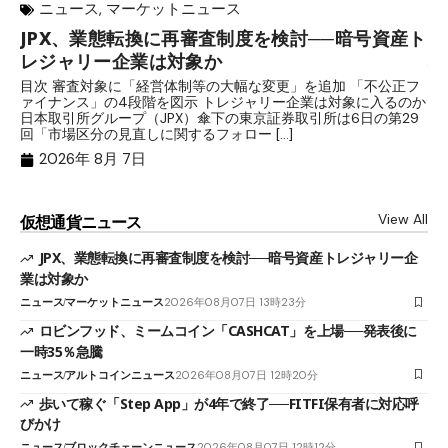
ニュース
,
マーケットニュース
JPX、業態転換に再審査制度を検討──暗号資産ト
ロ
レジャリー企業は対象か
場
目次 審査対象に「経営体制等の大幅な変更」を追加 「不公正フ
目
ァイナンス」の4段階を図示 トレジャリー企業は対象に入るのか
時
日本取引所グループ（JPX）傘下の東京証券取引所は6日の第29
す
回「市場区分の見直しに関するフォロー […]
ャ
2026年 8月 7日
View All
仮想通貨ニュース
JPX、業態転換に再審査制度を検討──暗号資産トレジャリー企
業は対象か
ニュース
マーケットニュース
2026年08月07日 13時23分
ロビンフッド、ミームコイン「CASHCAT」を上場──発表後に
一時35％急騰
ニュース
アルトコインニュース
2026年08月07日 12時20分
歩いて稼ぐ「Step App」が4年で終了──FITFI保有者に対応呼
びかけ
ニュース
ブロックチェーンニュース
2026年08月07日 12時12分