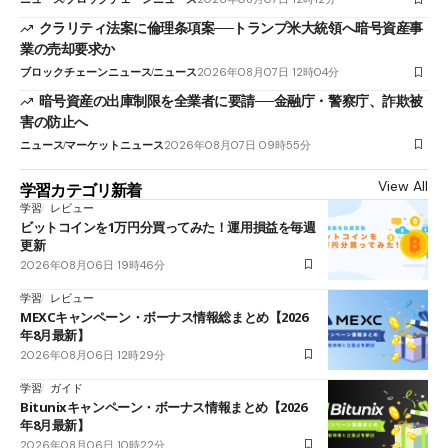
クラリティ法案に倫理条項案──トランプ米大統領へ暗号資産事
業の売却要求か
ブロックチェーンニュース
ニュース
2026年08月07日 12時04分
暗号資産の出庫制限を全業者に要請──金融庁・警察庁、詐欺被
害の防止へ
ニュース
マーケットニュース
2026年08月07日 09時55分
View All
学習カテゴリ新着
学習
レビュー
ビットコインを1万円分買ってみた！運用損益を毎週
更新
2026年08月06日 19時46分
学習
レビュー
MEXCキャンペーン・ボーナス情報総まとめ【2026
年8月最新】
2026年08月06日 12時29分
学習
ガイド
Bitunixキャンペーン・ボーナス情報まとめ【2026
年8月最新】
2026年08月06日 10時22分