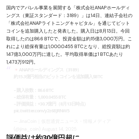
国内でアパレル事業を展開する「株式会社ANAPホールディ
ングス（東証スタンダード：3189）」は14日、連結子会社の
「株式会社ANAPライトニングキャピタル」を通じて
ビット
コイン
を追加購入したと発表した。購入日は8月13日。今回
取得したのは86.6 BTCで、投資金額は約15億3,000万円。こ
れにより総保有量は1,000.0455 BTCとなり、総投資額は約
147億3,000万円に達した。平均取得単価は1 BTCあたり
1,473万912円。
ANAPホールディングス（3189）
約15.3億円相当のビットコインを追加購入
$BTC
– 購入枚数：86.6 BTC
– 総保有量：1,000.0455 BTC
– 評価損益：+30.7億円（8月13日時点）
pic.twitter.com/y2z68JRNW5
— JinaCoin｜仮想通貨ニュース・情報メディア
(@jina_coin)
August 14, 2025
評価益は約30億円超に