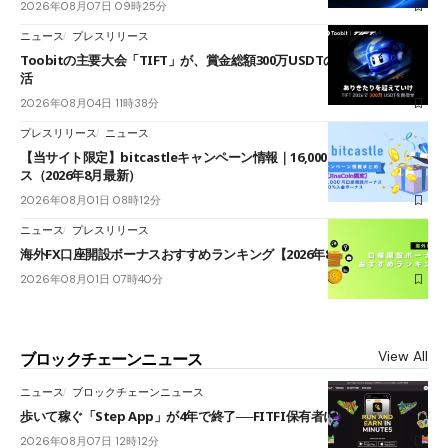
2026年08月07日 09時25分
ニュース
プレスリリース
Toobitの主要大会「TIFT」が、賞金総額300万USDTのレースとして復
活
2026年08月04日 11時38分
プレスリリース
ニュース
【当サイト限定】bitcastleキャンペーン情報｜16,000円口座開設ボーナ
ス（2026年8月最新）
2026年08月01日 08時12分
ニュース
プレスリリース
海外FX口座開設ボーナスおすすめランキング【2026年8月最新】
2026年08月01日 07時40分
View All
ブロックチェーンニュース
ニュース
ブロックチェーンニュース
歩いて稼ぐ「Step App」が4年で終了──FITFI保有者に対応呼びかけ
2026年08月07日 12時12分