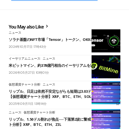
You May also Like
ニュース
ソラナ基盤のNFT市場「Tensor」トークン、OKXに上場
2024年10月17日 17時43分
イーサリアムニュース
ニュース
米ビットマイン、約378億円相当のイーサリアムを追加購入
2026年05月27日 10時01分
仮想通貨チャート分析
ニュース
リップル、日足は依然不安定ながらも短期は3.03ドル突破を狙う展開
【仮想通貨チャート分析】XRP、BTC、ETH、SOL
2025年09月11日 13時14分
ニュース
仮想通貨チャート分析
リップル、1.50ドル割れが焦点──下落第2波に警戒【仮想通貨チャー
ト分析】XRP、BTC、ETH、ZIL