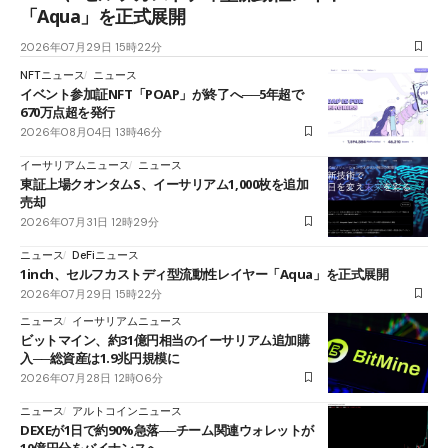
「Aqua」を正式展開
2026年07月29日 15時22分
NFTニュース
ニュース
イベント参加証NFT「POAP」が終了へ──5年超で
670万点超を発行
2026年08月04日 13時46分
イーサリアムニュース
ニュース
東証上場クオンタムS、イーサリアム1,000枚を追加
売却
2026年07月31日 12時29分
ニュース
DeFiニュース
1inch、セルフカストディ型流動性レイヤー「Aqua」を正式展開
2026年07月29日 15時22分
ニュース
イーサリアムニュース
ビットマイン、約31億円相当のイーサリアム追加購
入──総資産は1.9兆円規模に
2026年07月28日 12時06分
ニュース
アルトコインニュース
DEXEが1日で約90%急落──チーム関連ウォレットが
10億円分をバイナンスへ