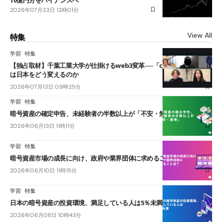
2026年07月23日 12時01分
View All
特集
学習
特集
【独占取材】千葉工業大学が仕掛けるweb3変革──「cJPY」とAIの融合
は日本をどう変えるのか
2026年07月13日 09時25分
学習
特集
暗号資産の確定申告、未経験者の半数以上が「不安・無理」
2026年06月13日 11時11分
学習
特集
暗号資産市場の成長に向け、政府や業界団体に求めることは？
2026年06月10日 11時15分
学習
特集
日本の暗号資産の投資環境、満足している人は5％未満
2026年06月08日 10時43分