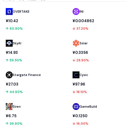
OVERTAKE
INI
¥10.42
¥0.004862
↑ 60.90%
↓ 37.20%
SkyAI
Solar
¥14.93
¥0.3356
↑ 59.50%
↓ 28.90%
Stargate Finance
Cysic
¥27.03
¥97.96
↑ 44.60%
↓ 18.10%
GameBuild
Siren
¥0.1250
¥6.75
↓ 16.00%
↑ 39.90%