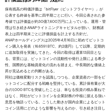
保有残高の時価評価は「
bitFlyer（ビットフライヤー）
」が
公表する終値を基準に四半期ごとに行い、今回公表された参
考値では評価益が約30億7,600万円に上っている。運用・管
理は引き続きANAPライトニングキャピタルが担い、財務諸
表上は四半期末ごとに評価損益を計上する方針だ。
ANAPホールディングスは2025年4月16日に初めてビットコ
イン購入を
発表
（16.6591 BTC、約2億円）して以降、定期的
に追加取得を実施してきた。今回の取得は通算13回目とな
る。背景には、ビットコインの流動性や発行上限による希少
性、国際的な基軸資産化の流れを踏まえ、中長期的な価値上
昇が見込めるとの判断がある。
同社は価格変動リスクを認識しつつも、企業資産の一部をビ
ットコインに配分する戦略を堅持している。累計保有量が大
台の1,000 BTCを突破したことは、単なる投資の積み重ねで
はなく、同社がビットコインを企業財務の中核に据える強い
意思を物語っている。こうした動きが国内企業によるビット
コイン活用にどのような影響を与えるのか、引き続き注目し