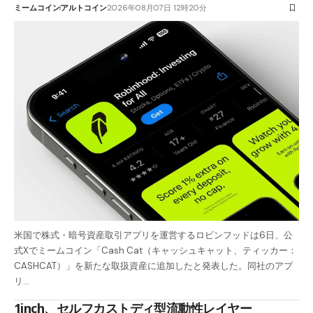
ミームコイン
アルトコイン
2026年08月07日 12時20分
米国で株式・暗号資産取引アプリを運営するロビンフッドは6日、公
式Xでミームコイン「Cash Cat（キャッシュキャット、ティッカー：
CASHCAT）」を新たな取扱資産に追加したと発表した。同社のアプ
リ…
1inch、セルフカストディ型流動性レイヤー