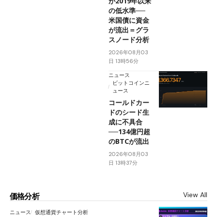
が2019年以来
の低水準──
米国債に資金
が流出＝グラ
スノード分析
2026年08月03
日 13時56分
ニュース
ビットコインニ
ュース
コールドカー
ドのシード生
成に不具合
──134億円超
のBTCが流出
2026年08月03
日 13時37分
View All
価格分析
ニュース
仮想通貨チャート分析