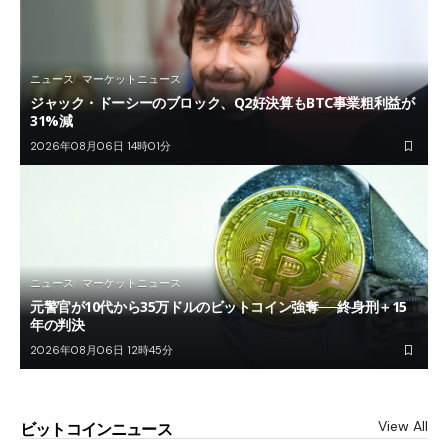
ニュース
マーケットニュース
ジャック・ドーシーのブロック、Q2好決算もBTC事業粗利益が
31%減
2026年08月06日 14時01分
ニュース
マーケットニュース
元警官が10代から35万ドルのビットコイン強奪──終身刑＋15
年の判決
2026年08月06日 12時45分
View All
ビットコインニュース