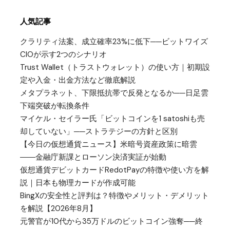
人気記事
クラリティ法案、成立確率23%に低下──ビットワイズ
CIOが示す2つのシナリオ
Trust Wallet（トラストウォレット）の使い方｜初期設
定や入金・出金方法など徹底解説
メタプラネット、下限抵抗帯で反発となるか──日足雲
下端突破が転換条件
マイケル・セイラー氏「ビットコインを1 satoshiも売
却していない」──ストラテジーの方針と区別
【今日の仮想通貨ニュース】米暗号資産政策に暗雲
――金融庁新課とローソン決済実証が始動
仮想通貨デビットカードRedotPayの特徴や使い方を解
説｜日本も物理カードが作成可能
BingXの安全性と評判は？特徴やメリット・デメリット
を解説【2026年8月】
元警官が10代から35万ドルのビットコイン強奪──終