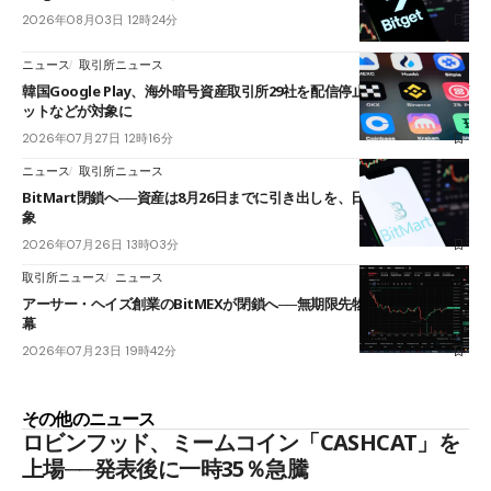
2026年08月03日 12時24分
ニュース
取引所ニュース
韓国Google Play、海外暗号資産取引所29社を配信停止──OKXやバイビ
ットなどが対象に
2026年07月27日 12時16分
ニュース
取引所ニュース
BitMart閉鎖へ──資産は8月26日までに引き出しを、日本人利用者も対
象
2026年07月26日 13時03分
取引所ニュース
ニュース
アーサー・ヘイズ創業のBitMEXが閉鎖へ──無期限先物を生んだ11年に
幕
2026年07月23日 19時42分
その他のニュース
ロビンフッド、ミームコイン「CASHCAT」を
上場──発表後に一時35％急騰