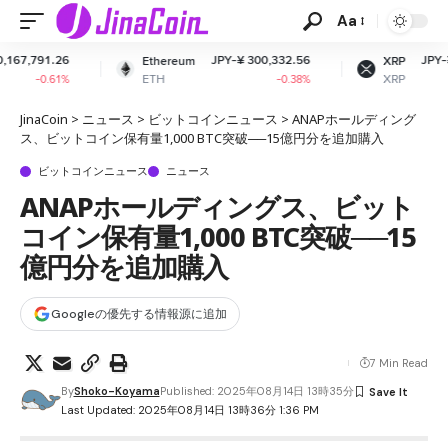
Aa
JPY-¥ 300,332.56
JPY-¥ 161.80
Ethereum
XRP
ETH
XRP
-0.38%
-2.23%
JinaCoin
>
ニュース
>
ビットコインニュース
>
ANAPホールディング
ス、ビットコイン保有量1,000 BTC突破──15億円分を追加購入
ビットコインニュース
ニュース
ANAPホールディングス、ビット
コイン保有量1,000 BTC突破──15
億円分を追加購入
Googleの優先する情報源に追加
7 Min Read
By
Shoko-Koyama
Published: 2025年08月14日 13時35分
Last Updated: 2025年08月14日 13時36分 1:36 PM