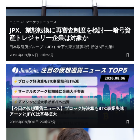
ニュース
マーケットニュース
JPX、業態転換に再審査制度を検討──暗号資
産トレジャリー企業は対象か
日本取引所グループ（JPX）傘下の東京証券取引所は6日の第2…
2026年08月07日 13時23分
ニュース
マーケットニュース
【今日の仮想通貨ニュース】ブロック好決算もBTC事業失速｜
アークとJPYCは基盤拡大
2026年08月06日 20時07分