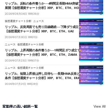
リップル、反転の条件整うか──4時間足長期HMA突破で雲下端を目指す
展開【仮想通貨チャート分析】XRP、BTC、ETH、HOME
2026年08月04日 18時36分
仮想通貨チャート分析
ニュース
リップル、反発局面でも売り目線継続──下降ダウ成立で下値追う展開
【仮想通貨チャート分析】XRP、BTC、ETH、UAI
2026年07月30日 18時11分
ニュース
仮想通貨チャート分析
リップル、上昇再開の条件整うか──1時間足ダウ成立で1.185ドルを狙う
【仮想通貨チャート分析】XRP、BTC、ETH、ZAMA
2026年07月23日 19時07分
ニュース
仮想通貨チャート分析
リップル、短期上昇後は押し目待ち──長期HMA反発と雲上抜けが買い
条件【仮想通貨チャート分析】XRP、BTC、ETH、ERA
2026年07月21日 18時28分
変動率の高い銘柄一覧
View All