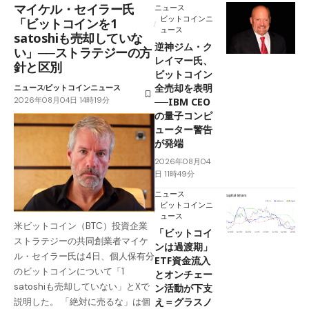
マイケル・セイラー氏
ニュース
ビットコインニ
「ビットコインを1
ュース
satoshiも売却していな
逆神ジム・ク
い」──ストラテジーの方
レイマー氏、
針と区別
ビットコイン
全売却を表明
ニュース
ビットコインニュース
2026年08月04日 14時19分
──IBM CEO
の量子コンピ
ューター警告
が発端
2026年08月04
日 11時49分
ニュース
ビットコインニ
ュース
米ビットコイン（BTC）投資企業
「ビットコイ
ストラテジーの共同創業者マイケ
ンは過渡期」
ル・セイラー氏は4日、個人保有分
ETF資金流入
のビットコインについて「1
とオンチェー
satoshiも売却していない」とXで
ン活動が下支
え＝グラスノ
説明した。 「絶対に売るな」は個