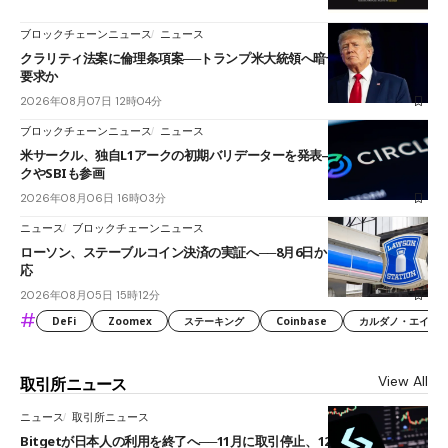
ブロックチェーンニュース
ニュース
クラリティ法案に倫理条項案──トランプ米大統領へ暗号資産事業の売却
要求か
2026年08月07日 12時04分
ブロックチェーンニュース
ニュース
米サークル、独自L1アークの初期バリデーターを発表――ブラックロッ
クやSBIも参画
2026年08月06日 16時03分
ニュース
ブロックチェーンニュース
ローソン、ステーブルコイン決済の実証へ──8月6日からJPYCやUSDC対
応
2026年08月05日 15時12分
#
DeFi
Zoomex
ステーキング
Coinbase
カルダノ・エイダ（Ca
View All
取引所ニュース
ニュース
取引所ニュース
Bitgetが日本人の利用を終了へ──11月に取引停止、12月末に強制決済