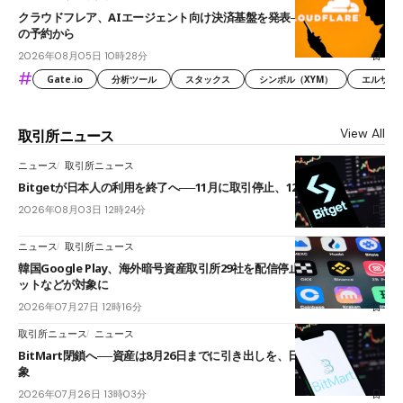
クラウドフレア、AIエージェント向け決済基盤を発表──まずハンドル名
の予約から
2026年08月05日 10時28分
#
Gate.io
分析ツール
スタックス
シンボル（XYM）
エルサル
View All
取引所ニュース
ニュース
取引所ニュース
Bitgetが日本人の利用を終了へ──11月に取引停止、12月末に強制決済
2026年08月03日 12時24分
ニュース
取引所ニュース
韓国Google Play、海外暗号資産取引所29社を配信停止──OKXやバイビ
ットなどが対象に
2026年07月27日 12時16分
取引所ニュース
ニュース
BitMart閉鎖へ──資産は8月26日までに引き出しを、日本人利用者も対
象
2026年07月26日 13時03分