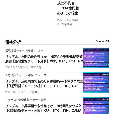
成に不具合
──134億円超
のBTCが流出
2026年08月03
日 13時37分
View All
価格分析
仮想通貨チャート分析
ニュース
リップル、反転の条件整うか──4時間足長期HMA突破で雲下端を目指す
展開【仮想通貨チャート分析】XRP、BTC、ETH、HOME
2026年08月04日 18時36分
仮想通貨チャート分析
ニュース
リップル、反発局面でも売り目線継続──下降ダウ成立で下値追う展開
【仮想通貨チャート分析】XRP、BTC、ETH、UAI
2026年07月30日 18時11分
ニュース
仮想通貨チャート分析
リップル、上昇再開の条件整うか──1時間足ダウ成立で1.185ドルを狙う
【仮想通貨チャート分析】XRP、BTC、ETH、ZAMA