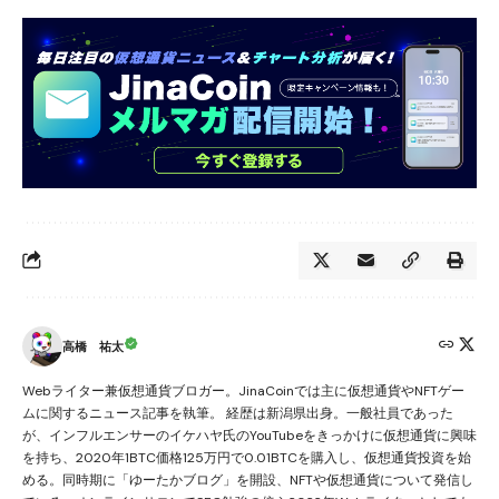
高橋 祐太
Webライター兼仮想通貨ブロガー。JinaCoinでは主に仮想通貨やNFTゲー
ムに関するニュース記事を執筆。 経歴は新潟県出身。一般社員であった
が、インフルエンサーのイケハヤ氏のYouTubeをきっかけに仮想通貨に興味
を持ち、2020年1BTC価格125万円で0.01BTCを購入し、仮想通貨投資を始
める。同時期に「ゆーたかブログ」を開設、NFTや仮想通貨について発信し