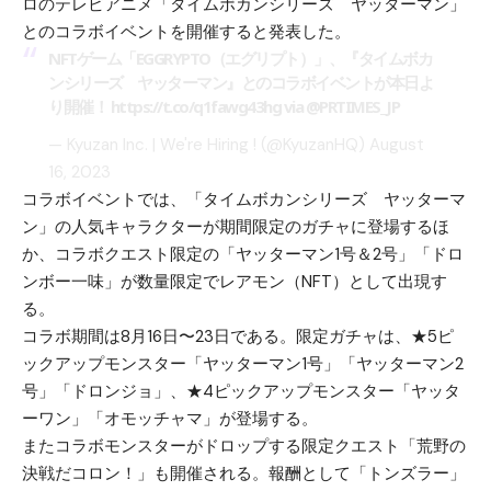
ロのテレビアニメ「タイムボカンシリーズ ヤッターマン」
とのコラボイベントを開催すると発表した。
NFTゲーム「EGGRYPTO（エグリプト）」、『タイムボカ
ンシリーズ ヤッターマン』とのコラボイベントが本日よ
り開催！
https://t.co/q1fawg43hg
via
@PRTIMES_JP
— Kyuzan Inc. | We're Hiring ! (@KyuzanHQ)
August
16, 2023
コラボイベントでは、「タイムボカンシリーズ ヤッターマ
ン」の人気キャラクターが期間限定のガチャに登場するほ
か、コラボクエスト限定の「ヤッターマン1号＆2号」「ドロ
ンボー一味」が数量限定でレアモン（NFT）として出現す
る。
コラボ期間は8月16日〜23日である。限定ガチャは、★5ピ
ックアップモンスター「ヤッターマン1号」「ヤッターマン2
号」「ドロンジョ」、★4ピックアップモンスター「ヤッタ
ーワン」「オモッチャマ」が登場する。
またコラボモンスターがドロップする限定クエスト「荒野の
決戦だコロン！」も開催される。報酬として「トンズラー」