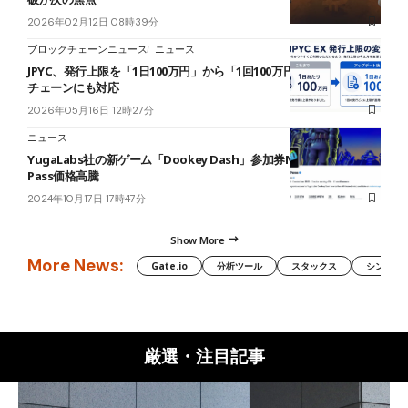
2026年02月12日 08時39分
ブロックチェーンニュース
ニュース
JPYC、発行上限を「1日100万円」から「1回100万円」に緩和──Kaia
チェーンにも対応
2026年05月16日 12時27分
ニュース
YugaLabs社の新ゲーム「Dookey Dash」参加券NFT、Sewer
Pass価格高騰
2024年10月17日 17時47分
Show More
More News:
Gate.io
分析ツール
スタックス
シンボル（
厳選・注目記事