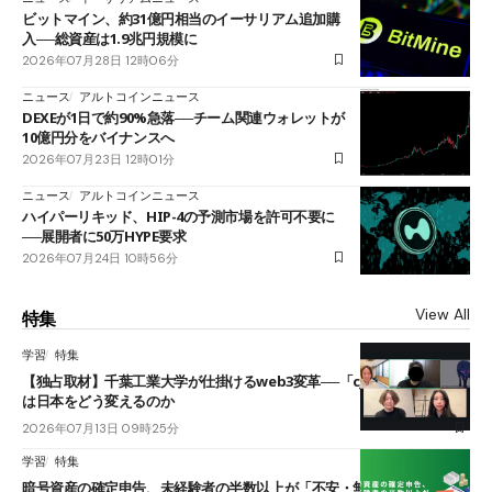
ビットマイン、約31億円相当のイーサリアム追加購
入──総資産は1.9兆円規模に
2026年07月28日 12時06分
ニュース
アルトコインニュース
DEXEが1日で約90%急落──チーム関連ウォレットが
10億円分をバイナンスへ
2026年07月23日 12時01分
ニュース
アルトコインニュース
ハイパーリキッド、HIP-4の予測市場を許可不要に
──展開者に50万HYPE要求
2026年07月24日 10時56分
View All
特集
学習
特集
【独占取材】千葉工業大学が仕掛けるweb3変革──「cJPY」とAIの融合
は日本をどう変えるのか
2026年07月13日 09時25分
学習
特集
暗号資産の確定申告、未経験者の半数以上が「不安・無理」