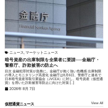
ニュース
,
マーケットニュース
暗号資産の出庫制限を全業者に要請──金融庁・
【
警察庁、詐欺被害の防止へ
B
目次 金融犯罪対策が急務に。金融庁が抱く強い危機感 出庫制限
目
の導入とモニタリング高度化 金融庁は8月6日、警察庁と連名で
業
日本暗号資産等取引業協会（JVCEA）に対し、暗号資産（仮想通
発
貨）を用いた詐欺被害等防止に向けた対策 […]
―
2026年 8月 7日
View All
仮想通貨ニュース