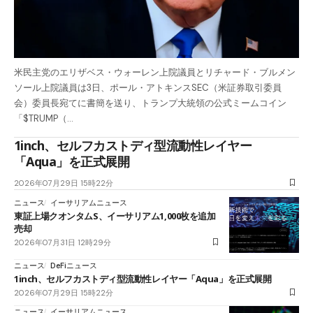
米民主党のエリザベス・ウォーレン上院議員とリチャード・ブルメン
ソール上院議員は3日、ポール・アトキンスSEC（米証券取引委員
会）委員長宛てに書簡を送り、トランプ大統領の公式ミームコイン
「$TRUMP（…
1inch、セルフカストディ型流動性レイヤー
「Aqua」を正式展開
2026年07月29日 15時22分
ニュース
イーサリアムニュース
東証上場クオンタムS、イーサリアム1,000枚を追加
売却
2026年07月31日 12時29分
ニュース
DeFiニュース
1inch、セルフカストディ型流動性レイヤー「Aqua」を正式展開
2026年07月29日 15時22分
ニュース
イーサリアムニュース