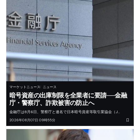
マーケットニュース
ニュース
暗号資産の出庫制限を全業者に要請──金融
庁・警察庁、詐欺被害の防止へ
金融庁は8月6日、警察庁と連名で日本暗号資産等取引業協会（J…
2026年08月07日 09時55分