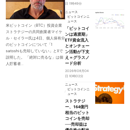
日 11時49分
ニュース
ビットコインニ
ュース
米ビットコイン（BTC）投資企業
「ビットコイ
ストラテジーの共同創業者マイケ
ンは過渡期」
ル・セイラー氏は4日、個人保有分
ETF資金流入
のビットコインについて「1
とオンチェー
satoshiも売却していない」とXで
ン活動が下支
え＝グラスノ
説明した。 「絶対に売るな」は個
ード分析
人貯蓄者…
2026年08月04
日 10時02分
ニュース
ビットコインニ
ュース
ストラテジ
ー、164億円
相当のビット
コインを売却
──売却益は
優先株の配当