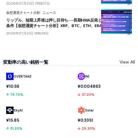
2026年07月23日 19時07分
仮想通貨チャート分析
ニュース
リップル、短期上昇後は押し目待ち──長期HMA反発と雲上抜けが買い
条件【仮想通貨チャート分析】XRP、BTC、ETH、ERA
2026年07月21日 18時28分
変動率の高い銘柄一覧
View All
OVERTAKE
INI
¥10.56
¥0.004863
↑ 75.70%
↓ 37.20%
SkyAI
Solar
¥15.85
¥0.3351
↑ 51.20%
↓ 29.30%