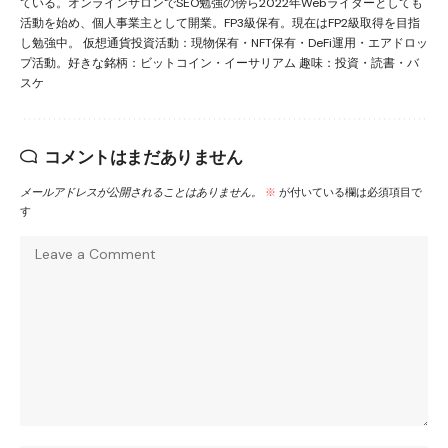
ている。オンラインサロンでSEO勉強の傍ら2022年Webライターとしても
活動を始め、個人事業主として開業。FP3級保有。現在はFP2級取得を目指
し勉強中。 仮想通貨投資活動：現物保有・NFT保有・DeFi運用・エアドロッ
プ活動。好きな銘柄：ビットコイン・イーサリアム 趣味：投資・読書・バ
スケ
コメントはまだありません
メールアドレスが公開されることはありません。
※
が付いている欄は必須項目で
す