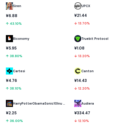
UPCX
Siren
¥21.44
¥6.88
↓ 13.70%
↑ 43.10%
Biconomy
Truebit Protocol
¥5.95
¥1.08
↑ 38.80%
↓ 13.20%
Cartesi
Canton
¥4.76
¥14.43
↑ 38.10%
↓ 12.20%
HarryPotterObamaSonic10Inu (ETH)
Audiera
¥2.25
¥334.47
↑ 36.00%
↓ 12.10%