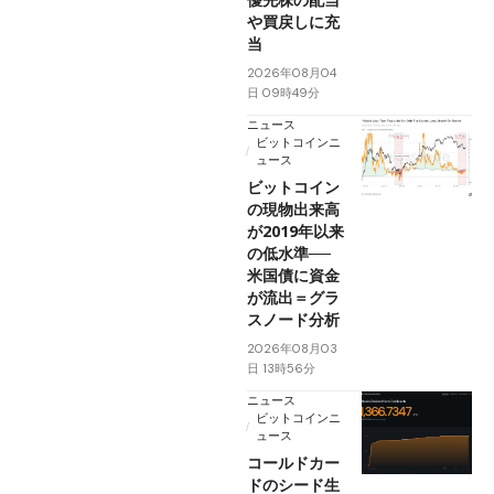
や買戻しに充
当
2026年08月04
日 09時49分
ニュース
ビットコインニ
ュース
ビットコイン
の現物出来高
が2019年以来
の低水準──
米国債に資金
が流出＝グラ
スノード分析
2026年08月03
日 13時56分
ニュース
ビットコインニ
ュース
コールドカー
ドのシード生