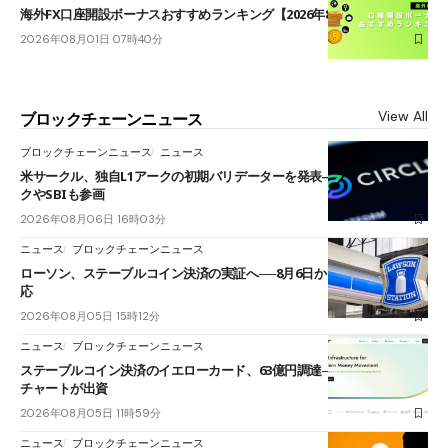
海外FX口座開設ボーナスおすすめランキング【2026年8月最新】
2026年08月01日 07時40分
View All
ブロックチェーンニュース
ブロックチェーンニュース
ニュース
米サークル、独自L1アークの初期バリデーターを発表――ブラックロッ
クやSBIも参画
2026年08月06日 16時03分
ニュース
ブロックチェーンニュース
ローソン、ステーブルコイン決済の実証へ──8月6日からJPYCやUSDC対
応
2026年08月05日 15時12分
ニュース
ブロックチェーンニュース
ステーブルコイン決済のイエローカード、63億円調達──ソニーやスタン
チャートが出資
2026年08月05日 11時59分
ニュース
ブロックチェーンニュース