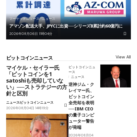
マーケットニュース
ニュース
アマゾン配送大手、JPYCに出資──シリーズB累計約60億円に
2026年08月06日 11時04分
View All
ビットコインニュース
マイケル・セイラー氏
ビットコインニュ
ース
「ビットコインを1
ニュース
satoshiも売却していな
逆神ジム・ク
い」──ストラテジーの方
レイマー氏、
針と区別
ビットコイン
全売却を表明
ニュース
ビットコインニュース
2026年08月04日 14時19分
──IBM CEO
の量子コンピ
ューター警告
が発端
2026年08月04