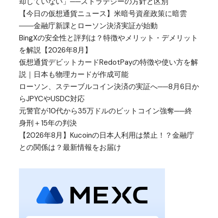
却していない」──ストラテジーの方針と区別
【今日の仮想通貨ニュース】米暗号資産政策に暗雲
――金融庁新課とローソン決済実証が始動
BingXの安全性と評判は？特徴やメリット・デメリット
を解説【2026年8月】
仮想通貨デビットカードRedotPayの特徴や使い方を解
説｜日本も物理カードが作成可能
ローソン、ステーブルコイン決済の実証へ──8月6日か
らJPYCやUSDC対応
元警官が10代から35万ドルのビットコイン強奪──終
身刑＋15年の判決
【2026年8月】Kucoinの日本人利用は禁止！？金融庁
との関係は？最新情報をお届け