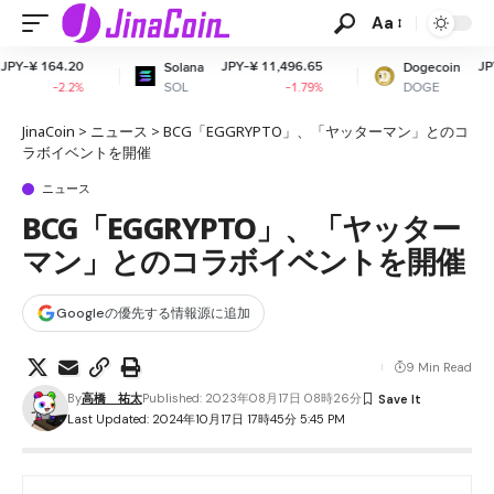
Aa
JPY-¥ 11,496.65
JPY-¥ 10.97
Solana
Dogecoin
SOL
DOGE
-1.79%
-0.9%
JinaCoin
>
ニュース
>
BCG「EGGRYPTO」、「ヤッターマン」とのコ
ラボイベントを開催
ニュース
BCG「EGGRYPTO」、「ヤッター
マン」とのコラボイベントを開催
Googleの優先する情報源に追加
9 Min Read
By
高橋 祐太
Published: 2023年08月17日 08時26分
Last Updated: 2024年10月17日 17時45分 5:45 PM