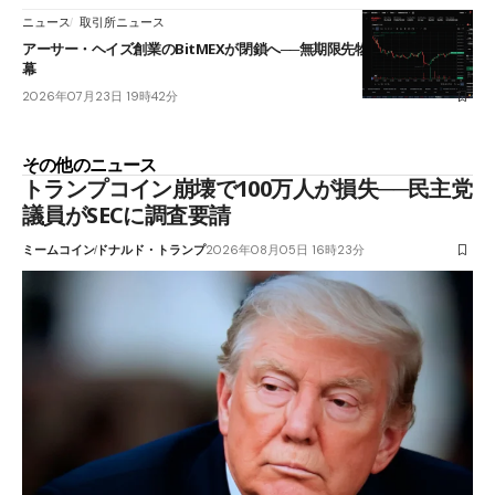
ニュース
取引所ニュース
アーサー・ヘイズ創業のBitMEXが閉鎖へ──無期限先物を生んだ11年に
幕
2026年07月23日 19時42分
その他のニュース
トランプコイン崩壊で100万人が損失──民主党
議員がSECに調査要請
ミームコイン
ドナルド・トランプ
2026年08月05日 16時23分