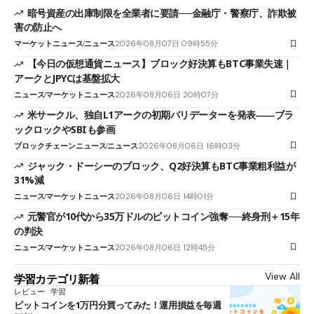
暗号資産の出庫制限を全業者に要請──金融庁・警察庁、詐欺被
害の防止へ
マーケットニュース
ニュース
2026年08月07日 09時55分
【今日の仮想通貨ニュース】ブロック好決算もBTC事業失速｜
アークとJPYCは基盤拡大
ニュース
マーケットニュース
2026年08月06日 20時07分
米サークル、独自L1アークの初期バリデーターを発表――ブラ
ックロックやSBIも参画
ブロックチェーンニュース
ニュース
2026年08月06日 16時03分
ジャック・ドーシーのブロック、Q2好決算もBTC事業粗利益が
31%減
ニュース
マーケットニュース
2026年08月06日 14時01分
元警官が10代から35万ドルのビットコイン強奪──終身刑＋15年
の判決
ニュース
マーケットニュース
2026年08月06日 12時45分
View All
学習カテゴリ新着
レビュー
学習
ビットコインを1万円分買ってみた！運用損益を毎週