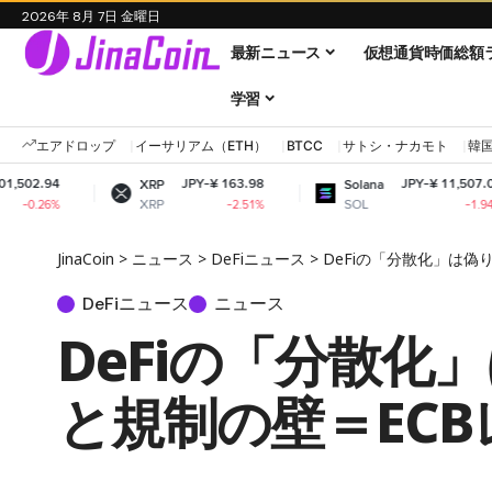
2026年 8月 7日 金曜日
最新ニュース
仮想通貨時価総額
学習
エアドロップ
イーサリアム（ETH）
BTCC
サトシ・ナカモト
韓
JPY-¥ 163.98
JPY-¥ 11,507.04
XRP
Solana
D
XRP
SOL
D
-2.51%
-1.94%
JinaCoin
>
ニュース
>
DeFiニュース
>
DeFiの「分散化」は
DeFiニュース
ニュース
DeFiの「分散
と規制の壁＝EC