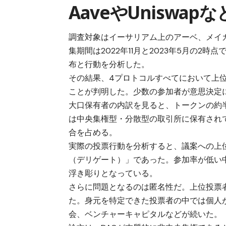
AaveやUniswa
調査対象はイーサリアム上のアーベ、メイ
集期間は2022年11月と2023年5月の
布と行動を分析した。
その結果、4プロトコルすべてにおいて上位
ことが判明した。少数の参加者が意思決定
大口保有者の内訳を見ると、トークンの約
は中央集権型・分散型の取引所に保有され
合を占める。
実際の投票行動を分析すると、議案への上
（デリゲート）」であった。参加率が低い
浮き彫りとなっている。
さらに問題となるのは匿名性だ。上位投票
た。身元を特定できた投票者の中では個人が
会、ベンチャーキャピタルなどが続いた。