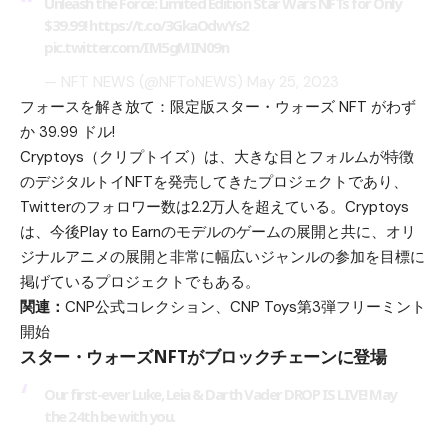
Unleash the Force: Limited Edition Star Wars NFTs for Only
$39.99!
https://t.co/3GkaOdwYs2
pic.twitter.com/IM5gMIN09n
— NFT NEWS (@NFToNEWS)
May 25, 2023
フォースを解き放て：限定版スター・ウォーズ NFT がわず
か 39.99 ドル!
Cryptoys（クリプトイズ）は、大きな目とフォルムが特徴
のデジタルトイNFTを発売してきたプロジェクトであり、
Twitterのフォロワー数は2.2万人を超えている。Cryptoys
は、今後Play to Earnのモデルのゲームの展開と共に、オリ
ジナルアニメの展開と非常に幅広いジャンルの参加を目標に
掲げているプロジェクトでもある。
関連：
CNP公式コレクション、CNP Toys第3弾フリーミント
開始
スター・ウォーズNFTがブロックチェーンに登場
Our first-ever Luke, Leia & Darth Vader DROP IS LIVE! May
the 24th be with you.