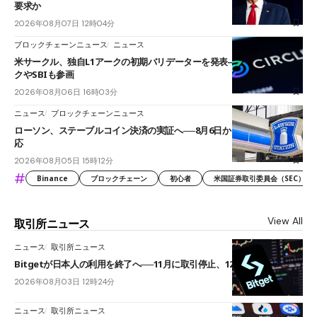
要求か
2026年08月07日 12時04分
ブロックチェーンニュース
ニュース
米サークル、独自L1アークの初期バリデーターを発表――ブラックロッ
クやSBIも参画
2026年08月06日 16時03分
ニュース
ブロックチェーンニュース
ローソン、ステーブルコイン決済の実証へ──8月6日からJPYCやUSDC対
応
2026年08月05日 15時12分
#
Binance
ブロックチェーン
初心者
米国証券取引委員会（SEC）
View All
取引所ニュース
ニュース
取引所ニュース
Bitgetが日本人の利用を終了へ──11月に取引停止、12月末に強制決済
2026年08月03日 12時24分
ニュース
取引所ニュース