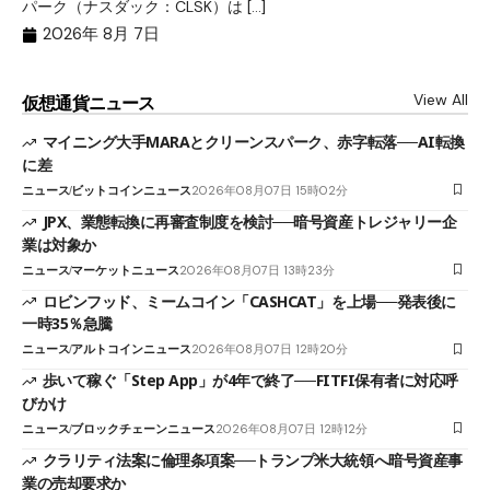
パーク（ナスダック：CLSK）は […]
回
2026年 8月 7日
View All
仮想通貨ニュース
マイニング大手MARAとクリーンスパーク、赤字転落──AI転換
に差
ニュース
ビットコインニュース
2026年08月07日 15時02分
JPX、業態転換に再審査制度を検討──暗号資産トレジャリー企
業は対象か
ニュース
マーケットニュース
2026年08月07日 13時23分
ロビンフッド、ミームコイン「CASHCAT」を上場──発表後に
一時35％急騰
ニュース
アルトコインニュース
2026年08月07日 12時20分
歩いて稼ぐ「Step App」が4年で終了──FITFI保有者に対応呼
びかけ
ニュース
ブロックチェーンニュース
2026年08月07日 12時12分
クラリティ法案に倫理条項案──トランプ米大統領へ暗号資産事
業の売却要求か