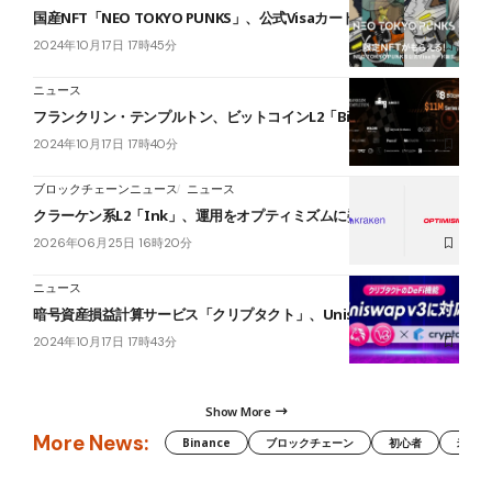
国産NFT「NEO TOKYO PUNKS」、公式Visaカードを発行
2024年10月17日 17時45分
ニュース
フランクリン・テンプルトン、ビットコインL2「Bitlayer」に投資
2024年10月17日 17時40分
ブロックチェーンニュース
ニュース
クラーケン系L2「Ink」、運用をオプティミズムに委託
2026年06月25日 16時20分
ニュース
暗号資産損益計算サービス「クリプタクト」、Uniswap v3に対応
2024年10月17日 17時43分
Show More
More News:
Binance
ブロックチェーン
初心者
米国証