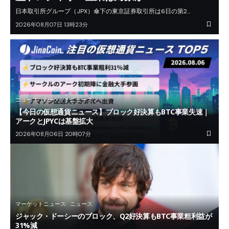
日本取引所グループ（JPX）傘下の東京証券取引所は6日の第2…
2026年08月07日 13時23分
ニュース
マーケットニュース
【今日の仮想通貨ニュース】ブロック好決算もBTC事業失速｜
アークとJPYCは基盤拡大
2026年08月06日 20時07分
マーケットニュース
ニュース
ジャック・ドーシーのブロック、Q2好決算もBTC事業粗利益が
31%減