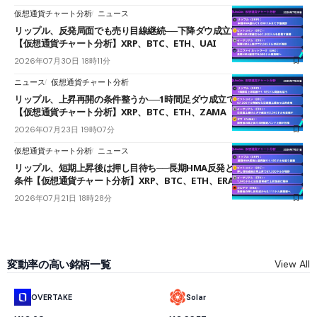
仮想通貨チャート分析
ニュース
リップル、反発局面でも売り目線継続──下降ダウ成立で下値追う展開
【仮想通貨チャート分析】XRP、BTC、ETH、UAI
2026年07月30日 18時11分
ニュース
仮想通貨チャート分析
リップル、上昇再開の条件整うか──1時間足ダウ成立で1.185ドルを狙う
【仮想通貨チャート分析】XRP、BTC、ETH、ZAMA
2026年07月23日 19時07分
仮想通貨チャート分析
ニュース
リップル、短期上昇後は押し目待ち──長期HMA反発と雲上抜けが買い
条件【仮想通貨チャート分析】XRP、BTC、ETH、ERA
2026年07月21日 18時28分
変動率の高い銘柄一覧
View All
OVERTAKE
Solar