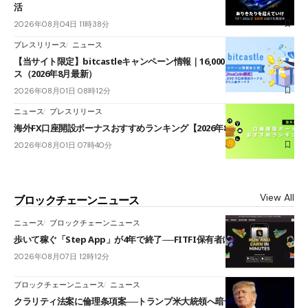
活
2026年08月04日 11時38分
プレスリリース
ニュース
【当サイト限定】bitcastleキャンペーン情報｜16,000円口座開設ボーナ
ス（2026年8月最新）
2026年08月01日 08時12分
ニュース
プレスリリース
海外FX口座開設ボーナスおすすめランキング【2026年8月最新】
2026年08月01日 07時40分
View All
ブロックチェーンニュース
ニュース
ブロックチェーンニュース
歩いて稼ぐ「Step App」が4年で終了──FITFI保有者に対応呼びかけ
2026年08月07日 12時12分
ブロックチェーンニュース
ニュース
クラリティ法案に倫理条項案──トランプ米大統領へ暗号資産事業の売却