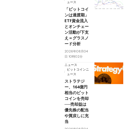
ュース
「ビットコイ
ンは過渡期」
ETF資金流入
とオンチェー
ン活動が下支
え＝グラスノ
ード分析
2026年08月04
日 10時02分
ニュース
ビットコインニ
ュース
ストラテジ
ー、164億円
相当のビット
コインを売却
──売却益は
優先株の配当
や買戻しに充
当
2026年08月04