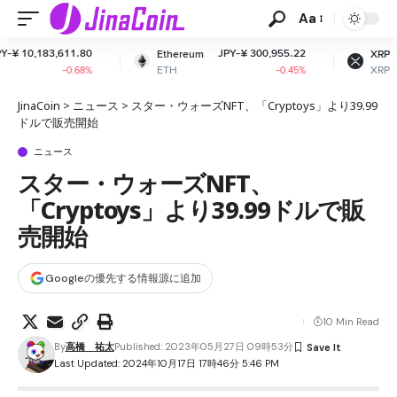
Aa
0
JPY-¥ 300,955.22
JPY-¥ 161.91
Ethereum
XRP
ETH
XRP
%
-0.45%
-2.61%
JinaCoin
>
ニュース
>
スター・ウォーズNFT、「Cryptoys」より39.99
ドルで販売開始
ニュース
スター・ウォーズNFT、
「Cryptoys」より39.99ドルで販
売開始
Googleの優先する情報源に追加
10 Min Read
By
高橋 祐太
Published: 2023年05月27日 09時53分
Last Updated: 2024年10月17日 17時46分 5:46 PM