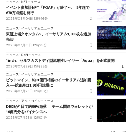
ニュース
NFTニュース
イベント参加証NFT「POAP」が終了へ──5年超で
670万点超を発行
2026年08月04日 13時46分
ニュース
イーサリアムニュース
東証上場クオンタムS、イーサリアム1,000枚を追加
売却
2026年07月31日 12時29分
ニュース
DeFiニュース
1inch、セルフカストディ型流動性レイヤー「Aqua」を正式展開
2026年07月29日 15時22分
ニュース
イーサリアムニュース
ビットマイン、約31億円相当のイーサリアム追加購
入──総資産は1.9兆円規模に
2026年07月28日 12時06分
ニュース
アルトコインニュース
DEXEが1日で約90%急落──チーム関連ウォレットが
10億円分をバイナンスへ
2026年07月23日 12時01分