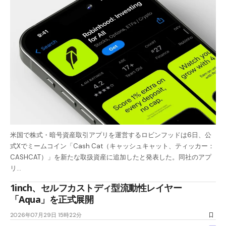
米国で株式・暗号資産取引アプリを運営するロビンフッドは6日、公
式Xでミームコイン「Cash Cat（キャッシュキャット、ティッカー：
CASHCAT）」を新たな取扱資産に追加したと発表した。同社のアプ
リ…
1inch、セルフカストディ型流動性レイヤー
「Aqua」を正式展開
2026年07月29日 15時22分