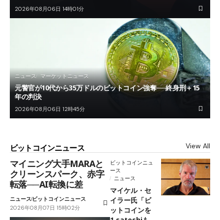
2026年08月06日 14時01分
ニュース
マーケットニュース
元警官が10代から35万ドルのビットコイン強奪──終身刑＋15
年の判決
2026年08月06日 12時45分
View All
ビットコインニュース
マイニング大手MARAと
ビットコインニュ
ース
クリーンスパーク、赤字
ニュース
転落──AI転換に差
マイケル・セ
ニュース
ビットコインニュース
イラー氏「ビ
2026年08月07日 15時02分
ットコインを
1 satoshiも