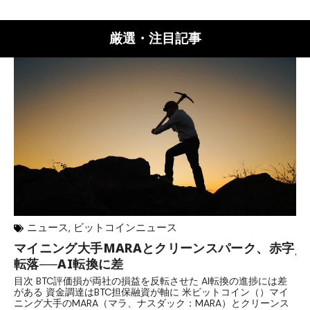
厳選・注目記事
ニュース
,
ビットコインニュース
マイニング大手MARAとクリーンスパーク、赤字
J
転落──AI転換に差
レ
目次 BTC評価損が両社の損益を反転させた AI転換の進捗には差
目
がある 資金調達はBTC担保融資が軸に 米ビットコイン（）マイ
ァ
ニング大手のMARA（マラ、ナスダック：MARA）とクリーンス
日