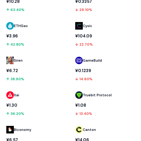
¥10.28
¥0.3357
↑ 63.40%
↓ 29.10%
ETHGas
Cysic
¥3.96
¥104.09
↑ 42.80%
↓ 22.70%
GameBuild
Siren
¥0.1239
¥6.72
↓ 14.60%
↑ 38.90%
Xai
Truebit Protocol
¥1.30
¥1.08
↑ 36.20%
↓ 13.40%
Biconomy
Canton
¥6.57
¥14.06