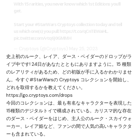
With 15 rarities, you never know which 1st Editions you’ll
get.
Start your
#StarWars
Cryptoys collection today and tell
us which one(s) you pull:
https://t.co/qCnTiIWaHL
.
pic.twitter.com/vtq6J0GMMH
— Cryptoys (@Cryptoys)
May 25, 2023
史上初のルーク、レイア、ダース・ベイダーのドロップがラ
イブ中です! 24日があなたとともにありますように。15 種類
のレアリティがあるため、どの初版が手に入るかわかりませ
ん。今すぐ#StarWarsの Cryptoys コレクションを開始し、
どれを取得するかを教えてください。
https://go.cryptoys.com/drops
今回のコレクションは、最も有名なキャラクターを表現した
15種類のデジタルトイで構成されている。カリスマ的な存在
のダース・ベイダーをはじめ、主人公のルーク・スカイウォ
ーカー、レイア姫など、ファンの間で人気の高いキャラクタ
ーも含まれている。