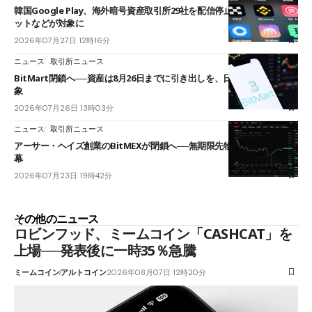
韓国Google Play、海外暗号資産取引所29社を配信停止──OKXやバイビ
ットなどが対象に
2026年07月27日 12時16分
ニュース
取引所ニュース
BitMart閉鎖へ──資産は8月26日までに引き出しを、日本人利用者も対
象
2026年07月26日 13時03分
ニュース
取引所ニュース
アーサー・ヘイズ創業のBitMEXが閉鎖へ──無期限先物を生んだ11年に
幕
2026年07月23日 19時42分
その他のニュース
ロビンフッド、ミームコイン「CASHCAT」を
上場──発表後に一時35％急騰
ミームコイン
アルトコイン
2026年08月07日 12時20分