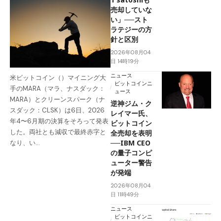
売却していな
い」──スト
ラテジーの方
針と区別
2026年08月04
日 14時19分
ニュース
米ビットコイン（）マイニング大
ビットコインニ
手のMARA（マラ、ナスダック：
ュース
MARA）とクリーンスパーク（ナ
逆神ジム・ク
スダック：CLSK）は6日、2026
レイマー氏、
年4〜6月期の決算をそろって発表
ビットコイン
した。両社とも減収で最終赤字と
全売却を表明
──IBM CEO
なり、い…
の量子コンピ
ューター警告
が発端
2026年08月04
日 11時49分
ニュース
ビットコインニ