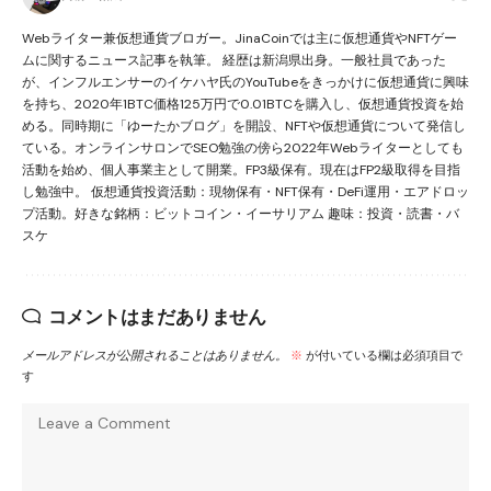
Webライター兼仮想通貨ブロガー。JinaCoinでは主に仮想通貨やNFTゲー
ムに関するニュース記事を執筆。 経歴は新潟県出身。一般社員であった
が、インフルエンサーのイケハヤ氏のYouTubeをきっかけに仮想通貨に興味
を持ち、2020年1BTC価格125万円で0.01BTCを購入し、仮想通貨投資を始
める。同時期に「ゆーたかブログ」を開設、NFTや仮想通貨について発信し
ている。オンラインサロンでSEO勉強の傍ら2022年Webライターとしても
活動を始め、個人事業主として開業。FP3級保有。現在はFP2級取得を目指
し勉強中。 仮想通貨投資活動：現物保有・NFT保有・DeFi運用・エアドロッ
プ活動。好きな銘柄：ビットコイン・イーサリアム 趣味：投資・読書・バ
スケ
コメントはまだありません
メールアドレスが公開されることはありません。
※
が付いている欄は必須項目で
す