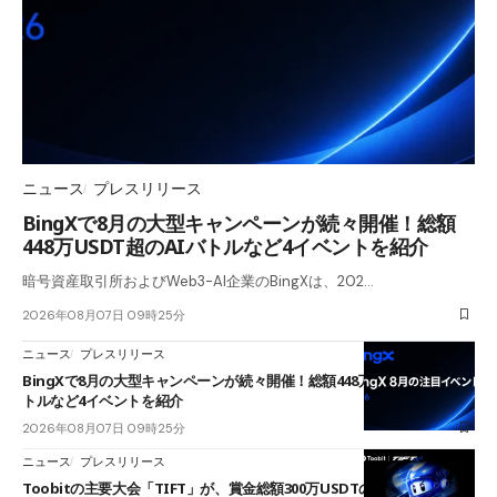
ニュース
プレスリリース
BingXで8月の大型キャンペーンが続々開催！総額
448万USDT超のAIバトルなど4イベントを紹介
暗号資産取引所およびWeb3-AI企業のBingXは、202…
2026年08月07日 09時25分
ニュース
プレスリリース
BingXで8月の大型キャンペーンが続々開催！総額448万USDT超のAIバ
トルなど4イベントを紹介
2026年08月07日 09時25分
ニュース
プレスリリース
Toobitの主要大会「TIFT」が、賞金総額300万USDTのレースとして復