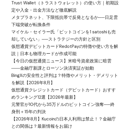
Trust Wallet（トラストウォレット）の使い方｜初期設
定や入金・出金方法など徹底解説
メタプラネット、下限抵抗帯で反発となるか──日足雲
下端突破が転換条件
マイケル・セイラー氏「ビットコインを1 satoshiも売
却していない」──ストラテジーの方針と区別
仮想通貨デビットカードRedotPayの特徴や使い方を解
説｜日本も物理カードが作成可能
【今日の仮想通貨ニュース】米暗号資産政策に暗雲
――金融庁新課とローソン決済実証が始動
BingXの安全性と評判は？特徴やメリット・デメリット
を解説【2026年8月】
仮想通貨クレジットカード（デビットカード）おすす
めランキング12選【2026年最新】
元警官が10代から35万ドルのビットコイン強奪──終
身刑＋15年の判決
【2026年8月】Kucoinの日本人利用は禁止！？金融庁
との関係は？最新情報をお届け