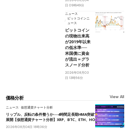
日 09時49分
ニュース
ビットコインニ
ュース
ビットコイン
の現物出来高
が2019年以来
の低水準──
米国債に資金
が流出＝グラ
スノード分析
2026年08月03
日 13時56分
View All
価格分析
ニュース
仮想通貨チャート分析
リップル、反転の条件整うか──4時間足長期HMA突破で雲下端を目指す
展開【仮想通貨チャート分析】XRP、BTC、ETH、HOME
2026年08月04日 18時36分