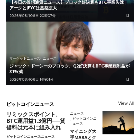
【今日の仮想通貨ニュース】ブロック好決算もBTC事業失速｜
アークとJPYCは基盤拡大
2026年08月06日 20時07分
マーケットニュース
ニュース
ジャック・ドーシーのブロック、Q2好決算もBTC事業粗利益が
31%減
2026年08月06日 14時01分
View All
ビットコインニュース
リミックスポイント、
ニュース
ビットコインニ
BTC運用益1.3億円──貸
ュース
借料は元本に組み入れ
マイニング大
ビットコインニュース
ニュース
手MARAとク