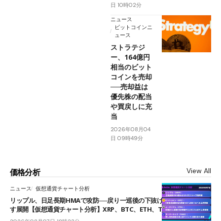
日 10時02分
ニュース
ビットコインニ
ュース
ストラテジ
ー、164億円
相当のビット
コインを売却
──売却益は
優先株の配当
や買戻しに充
当
2026年08月04
日 09時49分
View All
価格分析
ニュース
仮想通貨チャート分析
リップル、日足長期HMAで攻防──戻り一巡後の下抜けで0.95ドルを試
す展開【仮想通貨チャート分析】XRP、BTC、ETH、TAKE