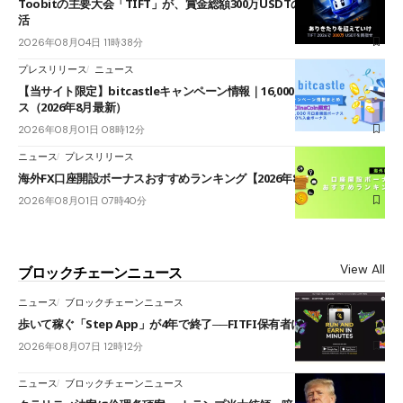
Toobitの主要大会「TIFT」が、賞金総額300万USDTのレースとして復
活
2026年08月04日 11時38分
プレスリリース
ニュース
【当サイト限定】bitcastleキャンペーン情報｜16,000円口座開設ボーナ
ス（2026年8月最新）
2026年08月01日 08時12分
ニュース
プレスリリース
海外FX口座開設ボーナスおすすめランキング【2026年8月最新】
2026年08月01日 07時40分
View All
ブロックチェーンニュース
ニュース
ブロックチェーンニュース
歩いて稼ぐ「Step App」が4年で終了──FITFI保有者に対応呼びかけ
2026年08月07日 12時12分
ニュース
ブロックチェーンニュース