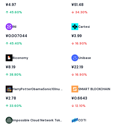
¥4.97
¥51.48
↑ 45.60%
↓ 34.30%
INI
Cartesi
¥0.007044
¥3.99
↑ 45.40%
↓ 16.90%
Biconomy
Unibase
¥8.19
¥22.19
↑ 38.80%
↓ 16.90%
HarryPotterObamaSonic10Inu (ETH)
SMART BLOCKCHAIN
¥2.78
¥0.6643
↑ 33.60%
↓ 12.10%
Impossible Cloud Network Token
COTI