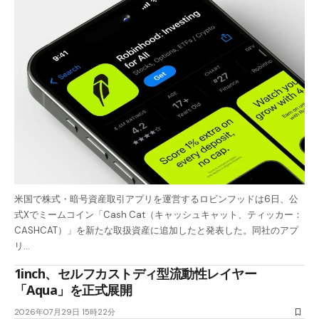
米国で株式・暗号資産取引アプリを運営するロビンフッドは6日、公
式Xでミームコイン「Cash Cat（キャッシュキャット、ティッカー：
CASHCAT）」を新たな取扱資産に追加したと発表した。同社のアプ
リ…
1inch、セルフカストディ型流動性レイヤー
「Aqua」を正式展開
2026年07月29日 15時22分