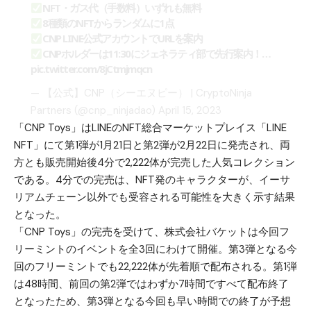
NFT・ガス代（手数料）いずれも無料
8種類のNFTからランダムに1点
CNP LINE公式アカウントでURLを案内
CNPホルダーは11:30にジェネラティ部で先行案内！…
pic.twitter.com/8jCtmjmqcn
— 【公式】CNP（シーエヌピー） | CryptoNinja
Partners (@cnp_ninjadao)
April 15, 2023
「CNP Toys」はLINEのNFT総合マーケットプレイス「LINE
NFT」にて第1弾が1月21日と第2弾が2月22日に発売され、両
方とも販売開始後4分で2,222体が完売した人気コレクション
である。4分での完売は、NFT発のキャラクターが、イーサ
リアムチェーン以外でも受容される可能性を大きく示す結果
となった。
「CNP Toys」の完売を受けて、株式会社バケットは今回フ
リーミントのイベントを全3回にわけて開催。第3弾となる今
回のフリーミントでも22,222体が先着順で配布される。第1弾
は48時間、前回の第2弾ではわずか7時間ですべて配布終了
となったため、第3弾となる今回も早い時間での終了が予想