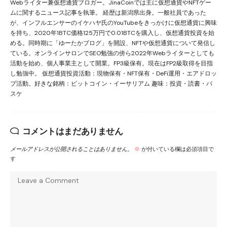
Webライター兼仮想通貨ブロガー。JinaCoinでは主に仮想通貨やNFTゲー
ムに関するニュース記事を執筆。 経歴は新潟県出身。一般社員であった
が、インフルエンサーのイケハヤ氏のYouTubeをきっかけに仮想通貨に興味
を持ち、2020年1BTC価格125万円で0.01BTCを購入し、仮想通貨投資を始
める。同時期に「ゆーたかブログ」を開設、NFTや仮想通貨について発信し
ている。オンラインサロンでSEO勉強の傍ら2022年Webライターとしても
活動を始め、個人事業主として開業。FP3級保有。現在はFP2級取得を目指
し勉強中。 仮想通貨投資活動：現物保有・NFT保有・DeFi運用・エアドロッ
プ活動。好きな銘柄：ビットコイン・イーサリアム 趣味：投資・読書・バ
スケ
コメントはまだありません
メールアドレスが公開されることはありません。
※
が付いている欄は必須項目で
す