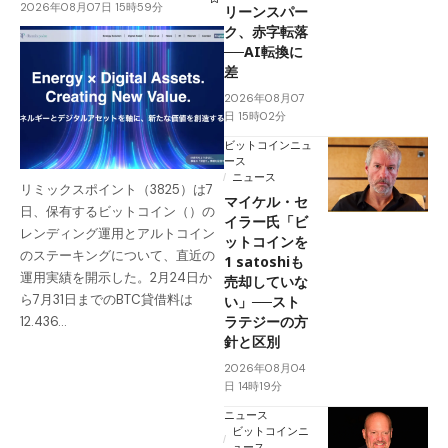
2026年08月07日 15時59分
リーンスパー
ク、赤字転落
──AI転換に
差
2026年08月07
日 15時02分
ビットコインニュ
ース
ニュース
リミックスポイント（3825）は7
マイケル・セ
日、保有するビットコイン（）の
イラー氏「ビ
レンディング運用とアルトコイン
ットコインを
のステーキングについて、直近の
1 satoshiも
運用実績を開示した。2月24日か
売却していな
ら7月31日までのBTC貸借料は
い」──スト
ラテジーの方
12.436…
針と区別
2026年08月04
日 14時19分
ニュース
ビットコインニ
ュース