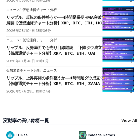
2026年08月07日 18時22分
ニュース
仮想通貨チャート分析
リップル、反転の条件整うか──4時間足長期HMA突破で雲下端を目指す
展開【仮想通貨チャート分析】XRP、BTC、ETH、HOME
2026年08月04日 18時36分
ニュース
仮想通貨チャート分析
リップル、反発局面でも売り目線継続──下降ダウ成立で下値追う展開
【仮想通貨チャート分析】XRP、BTC、ETH、UAI
2026年07月30日 18時11分
仮想通貨チャート分析
ニュース
リップル、上昇再開の条件整うか──1時間足ダウ成立で1.185ドルを狙う
【仮想通貨チャート分析】XRP、BTC、ETH、ZAMA
2026年07月23日 19時07分
変動率の高い銘柄一覧
View All
ETHGas
Undeads Games