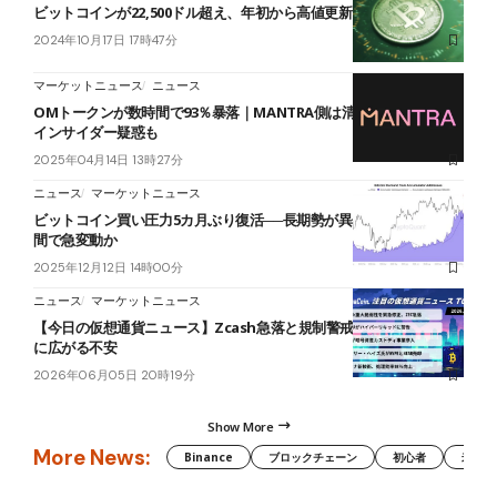
ビットコインが22,500ドル超え、年初から高値更新
2024年10月17日 17時47分
マーケットニュース
ニュース
OMトークンが数時間で93％暴落｜MANTRA側は清算原因と主張、
インサイダー疑惑も
2025年04月14日 13時27分
ニュース
マーケットニュース
ビットコイン買い圧力5カ月ぶり復活──長期勢が異例の蓄積も、数週
間で急変動か
2025年12月12日 14時00分
ニュース
マーケットニュース
【今日の仮想通貨ニュース】Zcash急落と規制警戒｜暗号資産市場
に広がる不安
2026年06月05日 20時19分
Show More
More News:
Binance
ブロックチェーン
初心者
米国証