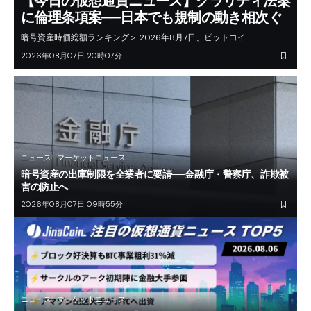
【今日の仮想通貨ニュース】クラリティ法案
に倫理条項案──日本でも規制の動き相次ぐ
暗号資産時価総額ランキング＞ 2026年8月7日、ビットコイ…
2026年08月07日 20時07分
ニュース
マーケットニュース
暗号資産の出庫制限を全業者に要請──金融庁・警察庁、詐欺被
害の防止へ
2026年08月07日 09時55分
ニュース
マーケットニュース