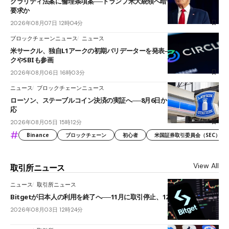
クラリティ法案に倫理条項案──トランプ米大統領へ暗号資産事業の売却
要求か
2026年08月07日 12時04分
ブロックチェーンニュース
ニュース
米サークル、独自L1アークの初期バリデーターを発表――ブラックロッ
クやSBIも参画
2026年08月06日 16時03分
ニュース
ブロックチェーンニュース
ローソン、ステーブルコイン決済の実証へ──8月6日からJPYCやUSDC対
応
2026年08月05日 15時12分
#
Binance
ブロックチェーン
初心者
米国証券取引委員会（SEC）
View All
取引所ニュース
ニュース
取引所ニュース
Bitgetが日本人の利用を終了へ──11月に取引停止、12月末に強制決済
2026年08月03日 12時24分