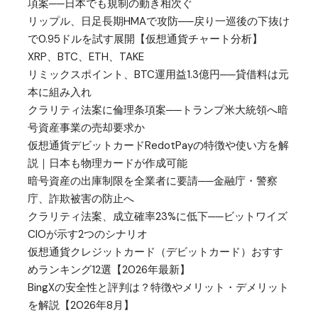
項案──日本でも規制の動き相次ぐ
リップル、日足長期HMAで攻防──戻り一巡後の下抜け
で0.95ドルを試す展開【仮想通貨チャート分析】
XRP、BTC、ETH、TAKE
リミックスポイント、BTC運用益1.3億円──貸借料は元
本に組み入れ
クラリティ法案に倫理条項案──トランプ米大統領へ暗
号資産事業の売却要求か
仮想通貨デビットカードRedotPayの特徴や使い方を解
説｜日本も物理カードが作成可能
暗号資産の出庫制限を全業者に要請──金融庁・警察
庁、詐欺被害の防止へ
クラリティ法案、成立確率23%に低下──ビットワイズ
CIOが示す2つのシナリオ
仮想通貨クレジットカード（デビットカード）おすす
めランキング12選【2026年最新】
BingXの安全性と評判は？特徴やメリット・デメリット
を解説【2026年8月】