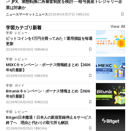
JPX、業態転換に再審査制度を検討──暗号資産トレジャリー企
業は対象か
ニュース
マーケットニュース
2026年08月07日 13時23分
View All
学習カテゴリ新着
学習
レビュー
ビットコインを1万円分買ってみた！運用損益を毎週
更新
2026年08月06日 19時46分
学習
レビュー
MEXCキャンペーン・ボーナス情報総まとめ【2026
年8月最新】
2026年08月06日 12時29分
学習
ガイド
Bitunixキャンペーン・ボーナス情報まとめ【2026
年8月最新】
2026年08月06日 10時22分
学習
レビュー
Bitget日本撤退！日本人の新規登録停止＆サービス
終了へ 理由と代わりの取引所も解説
2026年08月05日 11時09分