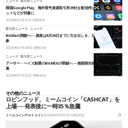
ニュース
取引所ニュース
韓国Google Play、海外暗号資産取引所29社を配信停止──OKXやバイビ
ットなどが対象に
2026年07月27日 12時16分
取引所ニュース
ニュース
BitMart閉鎖へ──資産は8月26日までに引き出しを、日本人利用者も対
象
2026年07月26日 13時03分
ニュース
取引所ニュース
アーサー・ヘイズ創業のBitMEXが閉鎖へ──無期限先物を生んだ11年に
幕
2026年07月23日 19時42分
その他のニュース
ロビンフッド、ミームコイン「CASHCAT」を
上場──発表後に一時35％急騰
ミームコイン
アルトコイン
2026年08月07日 12時20分