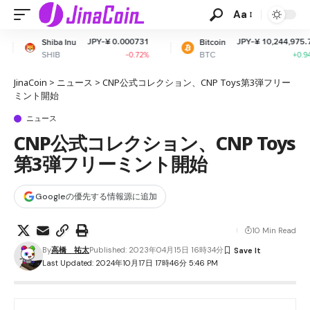
Aa
JPY-¥ 0.000731
JPY-¥ 10,244,975.71
Bitcoin
Ethe
BTC
ETH
-0.72%
+0.94%
JinaCoin
>
ニュース
>
CNP公式コレクション、CNP Toys第3弾フリー
ミント開始
ニュース
CNP公式コレクション、CNP Toys
第3弾フリーミント開始
Googleの優先する情報源に追加
10 Min Read
By
高橋 祐太
Published: 2023年04月15日 16時34分
Last Updated: 2024年10月17日 17時46分 5:46 PM