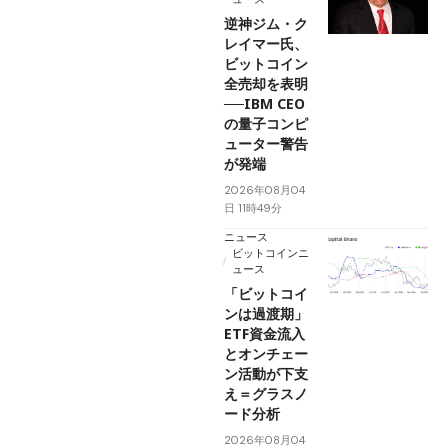
逆神ジム・ク
レイマー氏、
ビットコイン
全売却を表明
──IBM CEO
の量子コンピ
ューター警告
が発端
2026年08月04
日 11時49分
ニュース
ビットコインニ
ュース
「ビットコイ
ンは過渡期」
ETF資金流入
とオンチェー
ン活動が下支
え＝グラスノ
ード分析
2026年08月04