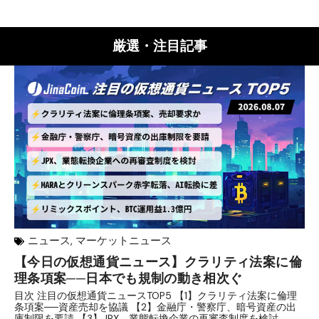
厳選・注目記事
ニュース
,
マーケットニュース
【今日の仮想通貨ニュース】クラリティ法案に倫
リ
理条項案──日本でも規制の動き相次ぐ
下
分
目次 注目の仮想通貨ニュースTOP5 【1】クラリティ法案に倫理
条項案──資産売却を協議 【2】金融庁・警察庁、暗号資産の出
目
庫制限を要請 【3】JPX、業態転換企業の再審査制度を検討