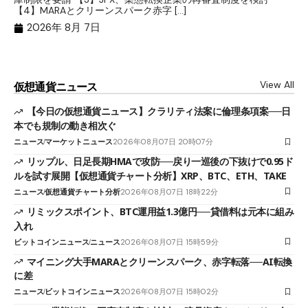
ト
【4】MARAとクリーンスパーク赤字 […]
（
（X
2026年 8月 7日
View All
仮想通貨ニュース
【今日の仮想通貨ニュース】クラリティ法案に倫理条項案──日
本でも規制の動き相次ぐ
ニュース
マーケットニュース
2026年08月07日 20時07分
リップル、日足長期HMAで攻防──戻り一巡後の下抜けで0.95ド
ルを試す展開【仮想通貨チャート分析】XRP、BTC、ETH、TAKE
ニュース
仮想通貨チャート分析
2026年08月07日 18時22分
リミックスポイント、BTC運用益1.3億円──貸借料は元本に組み
入れ
ビットコインニュース
ニュース
2026年08月07日 15時59分
マイニング大手MARAとクリーンスパーク、赤字転落──AI転換
に差
ニュース
ビットコインニュース
2026年08月07日 15時02分