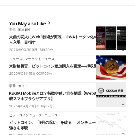
You May also Like
学習
地方創生
大曲の花火にWeb3技術が実装──RWAトークン化×生体認証で「手ぶ
ら入場」目指す
2026年03月09日 16時29分
ニュース
マーケットニュース
米財務長官、ビットコイン追加購入を否定──押収資産で準備金拡充
2025年08月15日 00時53分
学習
ガイド
KEKKAI Mobileとは？特徴や使い方を解説【Web3セキュリティ搭
載スマホブラウザアプリ】
2025年04月23日 09時32分
ビットコインニュース
ニュース
ビットコイン、「9月の呪い」を破る──オンチェーンデータが異例の
強さを示唆