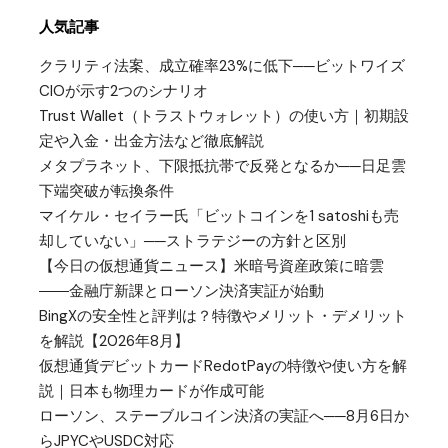
人気記事
クラリティ法案、成立確率23%に低下──ビットワイズ
CIOが示す2つのシナリオ
Trust Wallet（トラストウォレット）の使い方｜初期設
定や入金・出金方法など徹底解説
メタプラネット、下限抵抗帯で反発となるか──日足雲
下端突破が転換条件
マイケル・セイラー氏「ビットコインを1 satoshiも売
却していない」──ストラテジーの方針と区別
【今日の仮想通貨ニュース】米暗号資産政策に暗雲
――金融庁新課とローソン決済実証が始動
BingXの安全性と評判は？特徴やメリット・デメリット
を解説【2026年8月】
仮想通貨デビットカードRedotPayの特徴や使い方を解
説｜日本も物理カードが作成可能
ローソン、ステーブルコイン決済の実証へ──8月6日か
らJPYCやUSDC対応