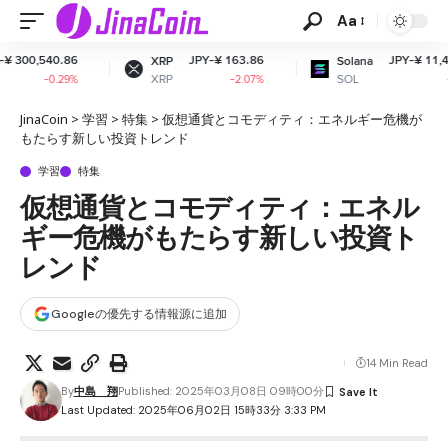
Aa
,540.86
JPY-¥ 163.86
JPY-¥ 11,491.41
XRP
Solana
XRP
SOL
-0.29%
-2.07%
-1.54%
JinaCoin
>
学習
>
特集
>
仮想通貨とコモディティ：エネルギー危機が
もたらす新しい投資トレンド
学習
特集
仮想通貨とコモディティ：エネル
ギー危機がもたらす新しい投資ト
レンド
Googleの優先する情報源に追加
14 Min Read
By
中島 翔
Published: 2025年03月08日 09時00分
Last Updated: 2025年06月02日 15時33分 3:33 PM