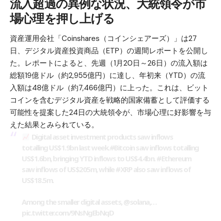
流入超過の異例な状況、大統領令が市
場心理を押し上げる
資産運用会社「Coinshares（コインシェアーズ）」は27
日、デジタル資産投資商品（ETP）の週間レポートを公開し
た。レポートによると、先週（1月20日～26日）の流入額は
総額19億ドル（約2,955億円）に達し、年初来（YTD）の流
入額は48億ドル（約7,466億円）に上った。これは、
ビット
コイン
を含むデジタル資産を戦略的国家備蓄として評価する
可能性を提案した24日の大統領令が、市場心理に好影響を与
えた結果とみられている。
Digital asset investment products saw inflows
totalling US$1.9bn last week.
#Bitcoin
saw inflows totalling
US$1.6bn, bringing YTD inflows to US$4.4bn.
#Ethereum
saw inflows of US$205m, while
#XRP
also saw inflows of
US$18.5m.
Among the smaller digital assets,
@solana
,…
pic.twitter.com/9NsNgEbNqD