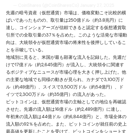
— CoinShares (@CoinSharesCo)
January 27, 2025
先週の暗号資産（仮想通貨）市場は、価格変動こそ比較的横
ばいであったものの、取引量は250億ドル（約3.8兆円）に
達し、コインシェアーズが信頼できると認定する仮想通貨取
引所での全取引量の37％を占めた。このような活発な市場動
向は、大統領令が仮想通貨市場の将来性を後押ししているこ
とを示唆している。
地域別に見ると、米国が最も顕著な流入を記録した。先週だ
けで17億ドル（約2,645億円）が流入し、大統領令に関連す
るポジティブなニュースが市場心理を大きく押し上げた。他
の主要な地域でも同様の動きが見られ、カナダで3,100万ド
ル（約48億円）、スイスで3,500万ドル（約54億円）、ド
イツで2,300万ドル（約35億円）の流入があった。
ビットコインは、仮想通貨市場の主軸としての地位を再確認
させた。先週の流入額は16億ドル（約2,489億円）に達し、
年初来の流入額は44億ドル（約6,844億円）と、市場全体の
流入額の92％を占めた。また、ビットコインが就任前の史上
最高値を更新したことを受けて、ビットコインをショートす