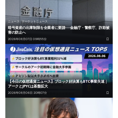
ニュース
マーケットニュース
暗号資産の出庫制限を全業者に要請──金融庁・警察庁、詐欺被
害の防止へ
2026年08月07日 09時55分
マーケットニュース
ニュース
【今日の仮想通貨ニュース】ブロック好決算もBTC事業失速｜
アークとJPYCは基盤拡大
2026年08月06日 20時07分