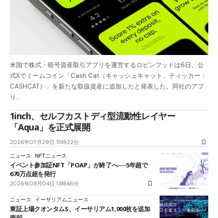
米国で株式・暗号資産取引アプリを運営するロビンフッドは6日、公
式Xでミームコイン「Cash Cat（キャッシュキャット、ティッカー：
CASHCAT）」を新たな取扱資産に追加したと発表した。同社のアプ
リ…
1inch、セルフカストディ型流動性レイヤー
「Aqua」を正式展開
2026年07月29日 15時22分
ニュース
NFTニュース
イベント参加証NFT「POAP」が終了へ──5年超で
670万点超を発行
2026年08月04日 13時46分
ニュース
イーサリアムニュース
東証上場クオンタムS、イーサリアム1,000枚を追加
売却