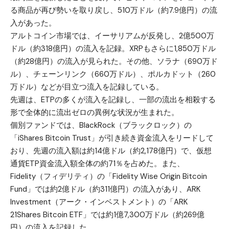
る商品が再び勢いを取り戻し、510万ドル（約7.9億円）の流
入があった。
アルトコイン市場では、
イーサリアム
が反発し、2億500万
ドル（約318億円）の流入を記録。
XRP
もさらに1,850万ドル
（約28億円）の流入が見られた。その他、
ソラナ
（690万ド
ル）、チェーンリンク（660万ドル）、ポルカドット（260
万ドル）などが目立つ流入を記録している。
先週は、ETPの多くが流入を記録し、一部の流出を相殺する
形で全体的に流出ゼロの異例な状況が生まれた。
個別ファンドでは、BlackRock（ブラックロック）の
「iShares Bitcoin Trust」が引き続き資金流入をリードして
おり、先週の流入額は約14億ドル（約2,178億円）で、仮想
通貨ETP資金流入額全体の約71％を占めた。また、
Fidelity（フィデリティ）の「Fidelity Wise Origin Bitcoin
Fund」では約2億ドル（約311億円）の流入があり、ARK
Investment（アーク・インベストメント）の「ARK
21Shares Bitcoin ETF」では約1億7,300万ドル（約269億
円）の流入を記録した。