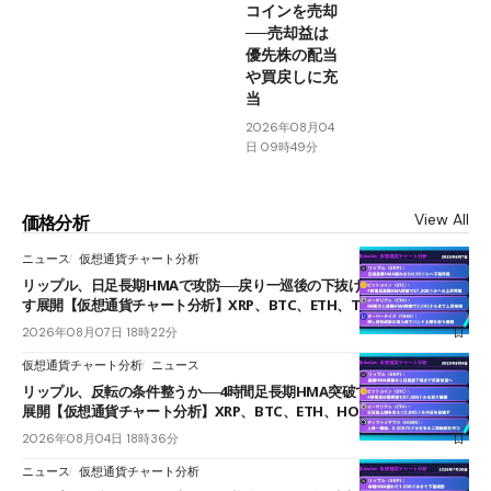
コインを売却
──売却益は
優先株の配当
や買戻しに充
当
2026年08月04
日 09時49分
View All
価格分析
ニュース
仮想通貨チャート分析
リップル、日足長期HMAで攻防──戻り一巡後の下抜けで0.95ドルを試
す展開【仮想通貨チャート分析】XRP、BTC、ETH、TAKE
2026年08月07日 18時22分
仮想通貨チャート分析
ニュース
リップル、反転の条件整うか──4時間足長期HMA突破で雲下端を目指す
展開【仮想通貨チャート分析】XRP、BTC、ETH、HOME
2026年08月04日 18時36分
ニュース
仮想通貨チャート分析