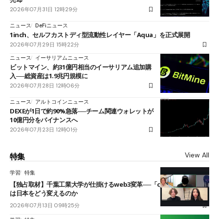
2026年07月31日 12時29分
ニュース
DeFiニュース
1inch、セルフカストディ型流動性レイヤー「Aqua」を正式展開
2026年07月29日 15時22分
ニュース
イーサリアムニュース
ビットマイン、約31億円相当のイーサリアム追加購
入──総資産は1.9兆円規模に
2026年07月28日 12時06分
ニュース
アルトコインニュース
DEXEが1日で約90%急落──チーム関連ウォレットが
10億円分をバイナンスへ
2026年07月23日 12時01分
View All
特集
学習
特集
【独占取材】千葉工業大学が仕掛けるweb3変革──「cJPY」とAIの融合
は日本をどう変えるのか
2026年07月13日 09時25分