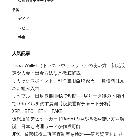
仮想通貨チャート分析
学習
ガイド
レビュー
特集
人気記事
Trust Wallet（トラストウォレット）の使い方｜初期設
定や入金・出金方法など徹底解説
リミックスポイント、BTC運用益1.3億円──貸借料は元
本に組み入れ
リップル、日足長期HMAで攻防──戻り一巡後の下抜け
で0.95ドルを試す展開【仮想通貨チャート分析】
XRP、BTC、ETH、TAKE
仮想通貨デビットカードRedotPayの特徴や使い方を解
説｜日本も物理カードが作成可能
JPX、業態転換に再審査制度を検討──暗号資産トレジ