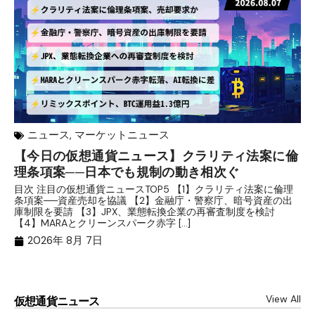
ニュース
,
マーケットニュース
【今日の仮想通貨ニュース】クラリティ法案に倫
リ
理条項案──日本でも規制の動き相次ぐ
下
分
目次 注目の仮想通貨ニュースTOP5 【1】クラリティ法案に倫理
条項案──資産売却を協議 【2】金融庁・警察庁、暗号資産の出
目
庫制限を要請 【3】JPX、業態転換企業の再審査制度を検討
ト
【4】MARAとクリーンスパーク赤字 […]
（
（X
2026年 8月 7日
View All
仮想通貨ニュース