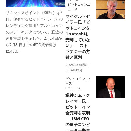
ビットコインニ
ュース
リミックスポイント（3825）は7
マイケル・セ
日、保有するビットコイン（）の
イラー氏「ビ
レンディング運用とアルトコイン
ットコインを
のステーキングについて、直近の
1 satoshiも
運用実績を開示した。2月24日か
売却していな
ら7月31日までのBTC貸借料は
い」──スト
ラテジーの方
12.436…
針と区別
2026年08月04
日 14時19分
ビットコインニュ
ース
ニュース
逆神ジム・ク
レイマー氏、
ビットコイン
全売却を表明
──IBM CEO
の量子コンピ
ューター警告