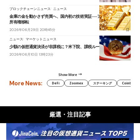
ブロックチェーンニュース
ニュース
金庫の金を動かさず売買へ、国内初の技術実証──アウラムがNFTで
所有権移転
2026年06月29日 20時45分
ニュース
マーケットニュース
少額の仮想通貨決済が非課税に？米下院、課税ルールの法案を審議
2026年06月10日 13時23分
Show More
More News:
DeFi
Zoomex
ステーキング
Coinbase
厳選・注目記事