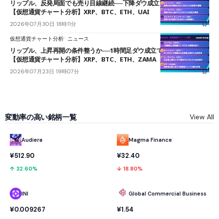
リップル、反発局面でも売り目線継続──下降ダウ成立で下値追う展開
【仮想通貨チャート分析】XRP、BTC、ETH、UAI
2026年07月30日 18時11分
仮想通貨チャート分析
ニュース
リップル、上昇再開の条件整うか──1時間足ダウ成立で1.185ドルを狙う
【仮想通貨チャート分析】XRP、BTC、ETH、ZAMA
2026年07月23日 19時07分
変動率の高い銘柄一覧
View All
Audiera
Magma Finance
¥512.90
¥32.40
↑ 32.60%
↓ 18.80%
INI
Global Commercial Business
¥0.009267
¥1.54