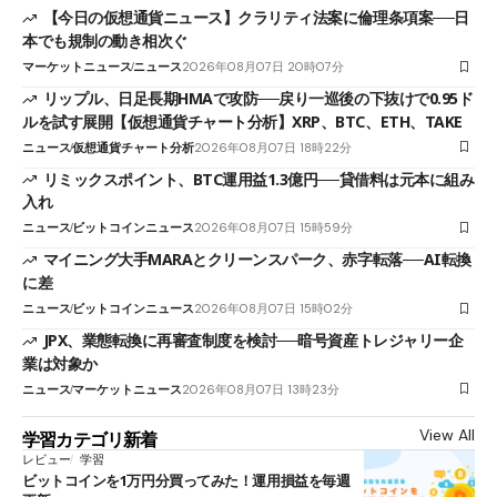
【今日の仮想通貨ニュース】クラリティ法案に倫理条項案──日
本でも規制の動き相次ぐ
マーケットニュース
ニュース
2026年08月07日 20時07分
リップル、日足長期HMAで攻防──戻り一巡後の下抜けで0.95ド
ルを試す展開【仮想通貨チャート分析】XRP、BTC、ETH、TAKE
ニュース
仮想通貨チャート分析
2026年08月07日 18時22分
リミックスポイント、BTC運用益1.3億円──貸借料は元本に組み
入れ
ニュース
ビットコインニュース
2026年08月07日 15時59分
マイニング大手MARAとクリーンスパーク、赤字転落──AI転換
に差
ニュース
ビットコインニュース
2026年08月07日 15時02分
JPX、業態転換に再審査制度を検討──暗号資産トレジャリー企
業は対象か
ニュース
マーケットニュース
2026年08月07日 13時23分
View All
学習カテゴリ新着
レビュー
学習
ビットコインを1万円分買ってみた！運用損益を毎週