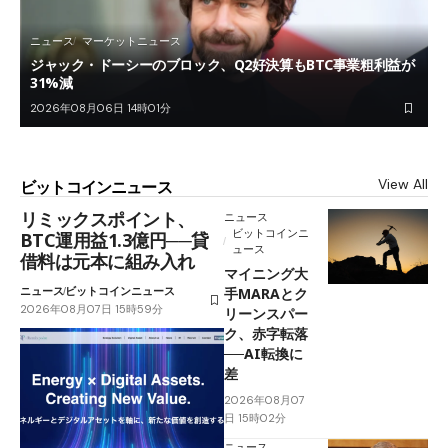
ニュース
マーケットニュース
ジャック・ドーシーのブロック、Q2好決算もBTC事業粗利益が
31%減
2026年08月06日 14時01分
View All
ビットコインニュース
リミックスポイント、
ニュース
ビットコインニ
BTC運用益1.3億円──貸
ュース
借料は元本に組み入れ
マイニング大
ニュース
ビットコインニュース
手MARAとク
2026年08月07日 15時59分
リーンスパー
ク、赤字転落
──AI転換に
差
2026年08月07
日 15時02分
ニュース