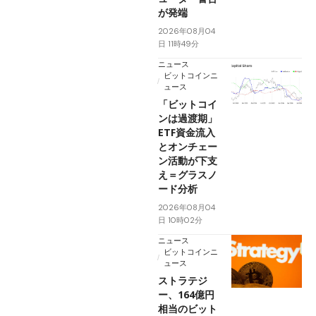
が発端
2026年08月04
日 11時49分
ニュース
ビットコインニ
ュース
「ビットコイ
ンは過渡期」
ETF資金流入
とオンチェー
ン活動が下支
え＝グラスノ
ード分析
2026年08月04
日 10時02分
ニュース
ビットコインニ
ュース
ストラテジ
ー、164億円
相当のビット