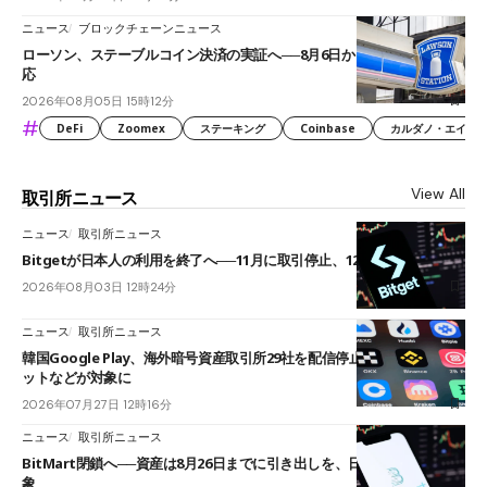
ニュース
ブロックチェーンニュース
ローソン、ステーブルコイン決済の実証へ──8月6日からJPYCやUSDC対
応
2026年08月05日 15時12分
#
DeFi
Zoomex
ステーキング
Coinbase
カルダノ・エイダ（Ca
View All
取引所ニュース
ニュース
取引所ニュース
Bitgetが日本人の利用を終了へ──11月に取引停止、12月末に強制決済
2026年08月03日 12時24分
ニュース
取引所ニュース
韓国Google Play、海外暗号資産取引所29社を配信停止──OKXやバイビ
ットなどが対象に
2026年07月27日 12時16分
ニュース
取引所ニュース
BitMart閉鎖へ──資産は8月26日までに引き出しを、日本人利用者も対
象