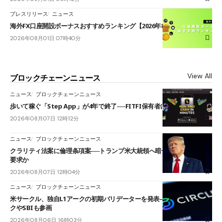
プレスリリース
ニュース
海外FX口座開設ボーナスおすすめランキング【2026年8月最新】
2026年08月01日 07時40分
View All
ブロックチェーンニュース
ニュース
ブロックチェーンニュース
歩いて稼ぐ「Step App」が4年で終了──FITFI保有者に対応呼びかけ
2026年08月07日 12時12分
ニュース
ブロックチェーンニュース
クラリティ法案に倫理条項案──トランプ米大統領へ暗号資産事業の売却
要求か
2026年08月07日 12時04分
ニュース
ブロックチェーンニュース
米サークル、独自L1アークの初期バリデーターを発表――ブラックロッ
クやSBIも参画
2026年08月06日 16時03分