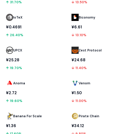
↑ 31.70%
↓ 13.50%
IoTeX
Biconomy
¥0.4691
¥6.61
↑ 26.40%
↓ 13.10%
UPCX
Zest Protocol
¥25.28
¥24.68
↑ 19.70%
↓ 11.40%
Anoma
Venom
¥2.72
¥1.50
↑ 19.60%
↓ 11.00%
Banana For Scale
Pirate Chain
¥1.36
¥34.12
↑ 17.60%
↓ 9.80%