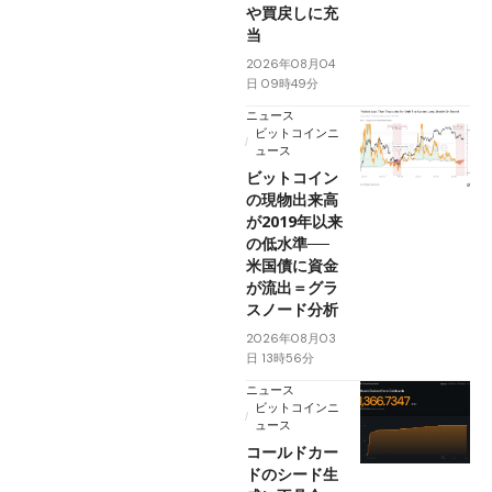
や買戻しに充
当
2026年08月04
日 09時49分
ニュース
ビットコインニ
ュース
ビットコイン
の現物出来高
が2019年以来
の低水準──
米国債に資金
が流出＝グラ
スノード分析
2026年08月03
日 13時56分
ニュース
ビットコインニ
ュース
コールドカー
ドのシード生