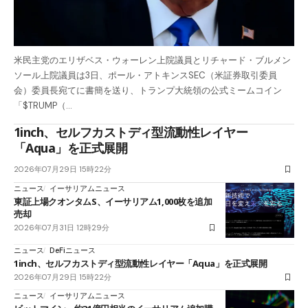
米民主党のエリザベス・ウォーレン上院議員とリチャード・ブルメン
ソール上院議員は3日、ポール・アトキンスSEC（米証券取引委員
会）委員長宛てに書簡を送り、トランプ大統領の公式ミームコイン
「$TRUMP（…
1inch、セルフカストディ型流動性レイヤー
「Aqua」を正式展開
2026年07月29日 15時22分
ニュース
イーサリアムニュース
東証上場クオンタムS、イーサリアム1,000枚を追加
売却
2026年07月31日 12時29分
ニュース
DeFiニュース
1inch、セルフカストディ型流動性レイヤー「Aqua」を正式展開
2026年07月29日 15時22分
ニュース
イーサリアムニュース