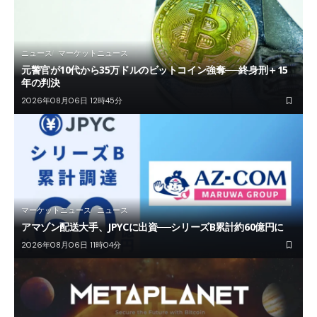
ニュース
マーケットニュース
元警官が10代から35万ドルのビットコイン強奪──終身刑＋15
年の判決
2026年08月06日 12時45分
マーケットニュース
ニュース
アマゾン配送大手、JPYCに出資──シリーズB累計約60億円に
2026年08月06日 11時04分