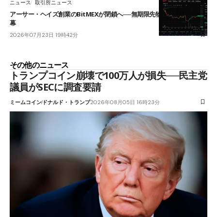
ニュース
取引所ニュース
アーサー・ヘイズ創業のBitMEXが閉鎖へ──無期限先物を生んだ11年に
幕
2026年07月23日 19時42分
その他のニュース
トランプコイン崩壊で100万人が損失──民主党
議員がSECに調査要請
ミームコイン
ドナルド・トランプ
2026年08月05日 16時23分