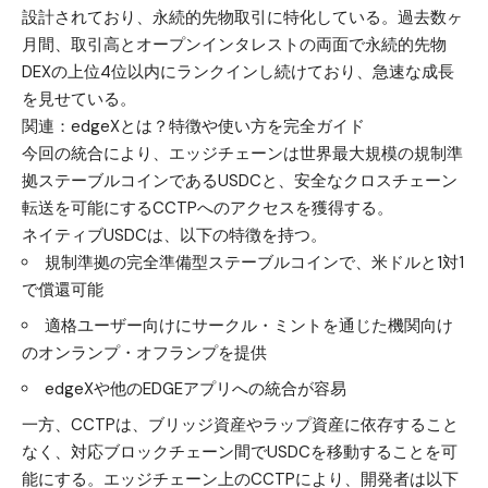
設計されており、永続的先物取引に特化している。過去数ヶ
月間、取引高とオープンインタレストの両面で永続的先物
DEXの上位4位以内にランクインし続けており、急速な成長
を見せている。
関連：
edgeXとは？特徴や使い方を完全ガイド
今回の統合により、エッジチェーンは世界最大規模の規制準
拠ステーブルコインであるUSDCと、安全なクロスチェーン
転送を可能にするCCTPへのアクセスを獲得する。
ネイティブUSDCは、以下の特徴を持つ。
規制準拠の完全準備型ステーブルコインで、米ドルと1対1
で償還可能
適格ユーザー向けにサークル・ミントを通じた機関向け
のオンランプ・オフランプを提供
edgeXや他のEDGEアプリへの統合が容易
一方、CCTPは、ブリッジ資産やラップ資産に依存すること
なく、対応ブロックチェーン間でUSDCを移動することを可
能にする。エッジチェーン上のCCTPにより、開発者は以下