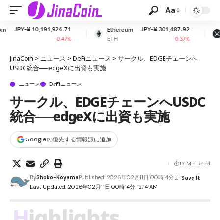
Aa
924.71
JPY-¥ 301,487.92
JPY-¥ 164
Ethereum
XRP
ETH
XRP
-0.47%
-0.37%
-2
JinaCoin
>
ニュース
>
DeFiニュース
>
サークル、EDGEチェーンへ
USDC統合──edgeXに出資も実施
ニュース
DeFiニュース
サークル、EDGEチェーンへUSDC
統合──edgeXに出資も実施
Googleの優先する情報源に追加
13 Min Read
By
Shoko-Koyama
Published: 2026年02月11日 00時14分
Last Updated: 2026年02月11日 00時14分 12:14 AM
Highlights