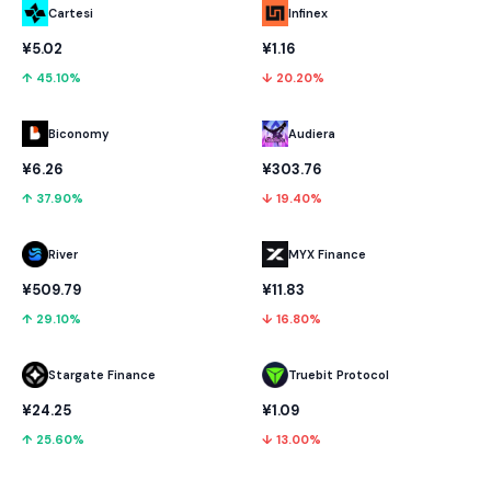
Cartesi
Infinex
¥5.02
¥1.16
↑ 45.10%
↓ 20.20%
Biconomy
Audiera
¥6.26
¥303.76
↑ 37.90%
↓ 19.40%
River
MYX Finance
¥509.79
¥11.83
↑ 29.10%
↓ 16.80%
Stargate Finance
Truebit Protocol
¥24.25
¥1.09
↑ 25.60%
↓ 13.00%