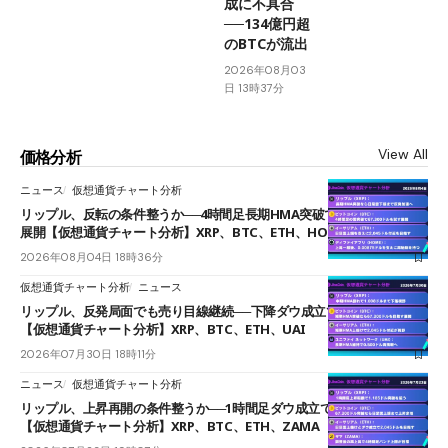
成に不具合
──134億円超
のBTCが流出
2026年08月03
日 13時37分
View All
価格分析
ニュース
仮想通貨チャート分析
リップル、反転の条件整うか──4時間足長期HMA突破で雲下端を目指す
展開【仮想通貨チャート分析】XRP、BTC、ETH、HOME
2026年08月04日 18時36分
仮想通貨チャート分析
ニュース
リップル、反発局面でも売り目線継続──下降ダウ成立で下値追う展開
【仮想通貨チャート分析】XRP、BTC、ETH、UAI
2026年07月30日 18時11分
ニュース
仮想通貨チャート分析
リップル、上昇再開の条件整うか──1時間足ダウ成立で1.185ドルを狙う
【仮想通貨チャート分析】XRP、BTC、ETH、ZAMA