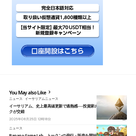
You May also Like
ニュース
イーサリアムニュース
イーサリアム、史上最高値更新で過熱感──投資家の期待と調整リス
クが交錯
2025年08月25日 12時18分
ニュース
Banana Game Lab、トークンの発行・販売を開始