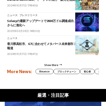
2024年10月17日 17時43分
ニュース
プレスリリース
Solaxyの最新アップデートで2800万ドル調達成功、ソラナチェーン
さらに進化へ
2025年03月29日 11時03分
ニュース
香川県高松市、G7に合わせてメタバース未来都市コンテスト開催＝
報道
2024年10月17日 17時47分
Show More
More News:
Binance
ブロックチェーン
初心者
米国証
厳選・注目記事