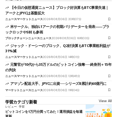
【今日の仮想通貨ニュース】ブロック好決算もBTC事業失速｜
アークとJPYCは基盤拡大
ニュース
マーケットニュース
2026年08月06日 20時07分
米サークル、独自L1アークの初期バリデーターを発表――ブラ
ックロックやSBIも参画
ブロックチェーンニュース
ニュース
2026年08月06日 16時03分
ジャック・ドーシーのブロック、Q2好決算もBTC事業粗利益が
31%減
ニュース
マーケットニュース
2026年08月06日 14時01分
元警官が10代から35万ドルのビットコイン強奪──終身刑＋15年
の判決
ニュース
マーケットニュース
2026年08月06日 12時45分
アマゾン配送大手、JPYCに出資──シリーズB累計約60億円に
マーケットニュース
ニュース
2026年08月06日 11時04分
View All
学習カテゴリ新着
レビュー
学習
ビットコインを1万円分買ってみた！運用損益を毎週
更新