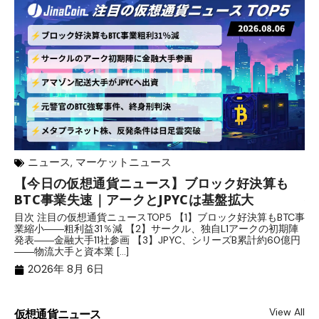
ニュース
,
マーケットニュース
【今日の仮想通貨ニュース】ブロック好決算も
米
BTC事業失速｜アークとJPYCは基盤拡大
発
目次 注目の仮想通貨ニュースTOP5 【1】ブロック好決算もBTC事
目
業縮小――粗利益31％減 【2】サークル、独自L1アークの初期陣
や
発表――金融大手11社参画 【3】JPYC、シリーズB累計約60億円
る
――物流大手と資本業 […]
ブ
2026年 8月 6日
View All
仮想通貨ニュース