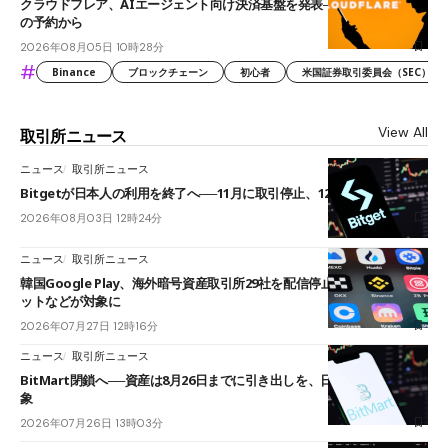
クラウドフレア、AIエージェント向け決済基盤を発表──まずハンドル名
の予約から
2026年08月05日 10時28分
#
Binance
ブロックチェーン
初心者
米国証券取引委員会（SEC）
View All
取引所ニュース
ニュース
取引所ニュース
Bitgetが日本人の利用を終了へ──11月に取引停止、12月末に強制決済
2026年08月03日 12時24分
ニュース
取引所ニュース
韓国Google Play、海外暗号資産取引所29社を配信停止──OKXやバイビ
ットなどが対象に
2026年07月27日 12時16分
ニュース
取引所ニュース
BitMart閉鎖へ──資産は8月26日までに引き出しを、日本人利用者も対
象
2026年07月26日 13時03分