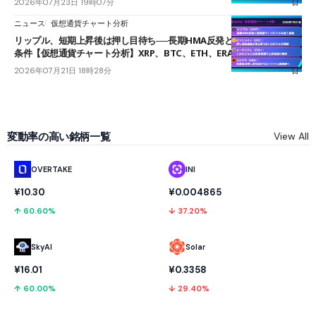
2026年07月23日 19時07分
ニュース
仮想通貨チャート分析
リップル、短期上昇後は押し目待ち──長期HMA反発と雲上抜けが買い
条件【仮想通貨チャート分析】XRP、BTC、ETH、ERA
2026年07月21日 18時28分
変動率の高い銘柄一覧
View All
OVERTAKE
INI
¥10.30
¥0.004865
↑ 60.60%
↓ 37.20%
SkyAI
Solar
¥16.01
¥0.3358
↑ 60.00%
↓ 29.40%