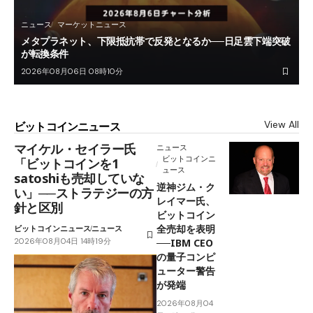
ニュース
マーケットニュース
メタプラネット、下限抵抗帯で反発となるか──日足雲下端突破
が転換条件
2026年08月06日 08時10分
View All
ビットコインニュース
マイケル・セイラー氏
ニュース
ビットコインニ
「ビットコインを1
ュース
satoshiも売却していな
逆神ジム・ク
い」──ストラテジーの方
レイマー氏、
針と区別
ビットコイン
全売却を表明
ビットコインニュース
ニュース
2026年08月04日 14時19分
──IBM CEO
の量子コンピ
ューター警告
が発端
2026年08月04