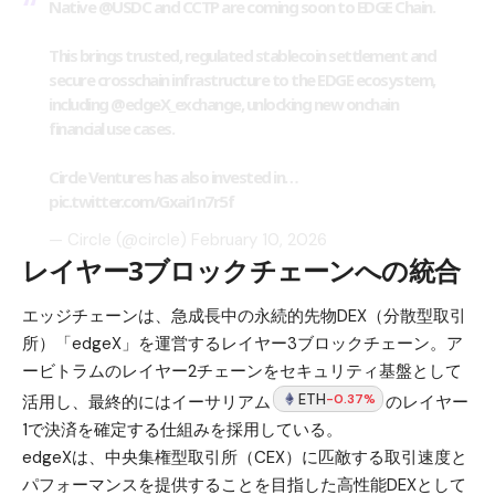
Native
@USDC
and CCTP are coming soon to EDGE Chain.
This brings trusted, regulated stablecoin settlement and
secure crosschain infrastructure to the EDGE ecosystem,
including
@edgeX_exchange
, unlocking new onchain
financial use cases.
Circle Ventures has also invested in…
pic.twitter.com/Gxai1n7r5f
— Circle (@circle)
February 10, 2026
レイヤー3ブロックチェーンへの統合
エッジチェーンは、急成長中の永続的先物DEX（分散型取引
所）「edgeX」を運営するレイヤー3ブロックチェーン。ア
ービトラムのレイヤー2チェーンをセキュリティ基盤として
ETH
-0.37%
活用し、最終的にはイーサリアム
のレイヤー
1で決済を確定する仕組みを採用している。
edgeXは、中央集権型取引所（CEX）に匹敵する取引速度と
パフォーマンスを提供することを目指した高性能DEXとして