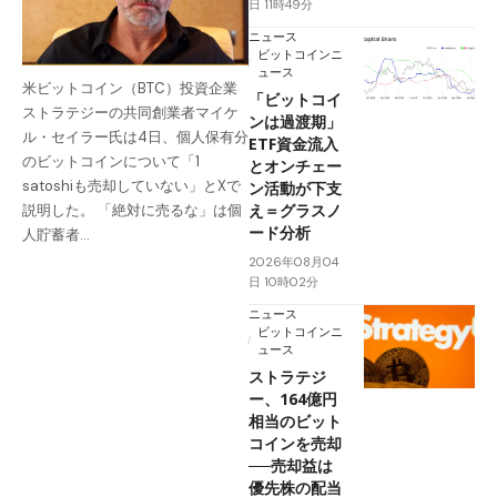
日 11時49分
ニュース
ビットコインニ
ュース
米ビットコイン（BTC）投資企業
「ビットコイ
ストラテジーの共同創業者マイケ
ンは過渡期」
ル・セイラー氏は4日、個人保有分
ETF資金流入
のビットコインについて「1
とオンチェー
satoshiも売却していない」とXで
ン活動が下支
え＝グラスノ
説明した。 「絶対に売るな」は個
ード分析
人貯蓄者…
2026年08月04
日 10時02分
ニュース
ビットコインニ
ュース
ストラテジ
ー、164億円
相当のビット
コインを売却
──売却益は
優先株の配当