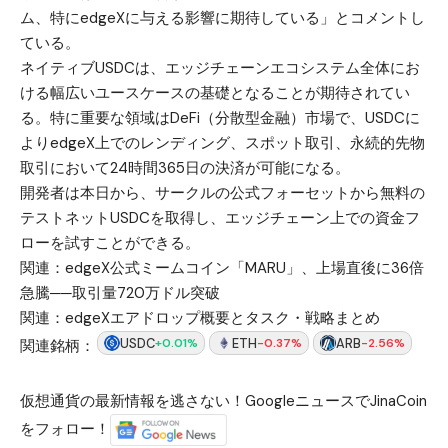
ム、特にedgeXに与える影響に期待している」とコメントし
ている。
ネイティブUSDCは、エッジチェーンエコシステム全体にお
ける幅広いユースケースの基礎となることが期待されてい
る。特に重要な領域はDeFi（分散型金融）市場で、USDCに
よりedgeX上でのレンディング、スポット取引、永続的先物
取引において24時間365日の決済が可能になる。
開発者は本日から、サークルの公式フォーセットから無料の
テストネットUSDCを取得し、エッジチェーン上での資金フ
ローを試すことができる。
関連：
edgeX公式ミームコイン「MARU」、上場直後に36倍
急騰──取引量720万ドル突破
関連：
edgeXエアドロップ概要とタスク・戦略まとめ
USDC
ETH
ARB
+0.01%
-0.37%
-2.56%
関連銘柄：
仮想通貨の最新情報を逃さない！GoogleニュースでJinaCoin
をフォロー！