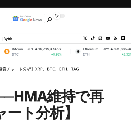
Bybit
JPY-¥ 10,219,474.97
JPY-¥ 301,385.30
in
Ethereum
ETH
+0.95%
+2.32%
チャート分析】XRP、BTC、ETH、TAG
─HMA維持で再
ャート分析】