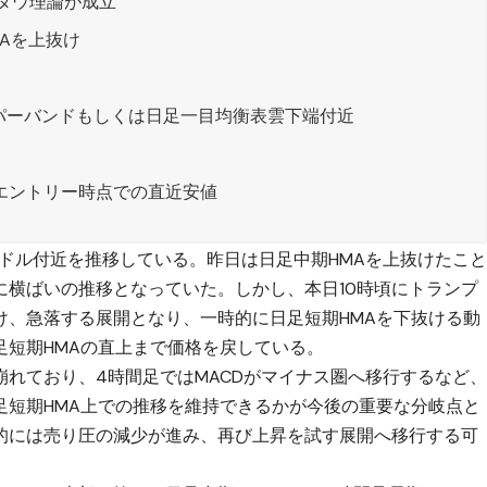
ダウ理論が成立
MAを上抜け
パーバンドもしくは日足一目均衡表雲下端付近
はエントリー時点での直近安値
31ドル付近を推移している。昨日は日足中期HMAを上抜けたこ
に横ばいの推移となっていた。しかし、本日10時頃にトランプ
け、急落する展開となり、一時的に日足短期HMAを下抜ける動
足短期HMAの直上まで価格を戻している。
れており、4時間足ではMACDがマイナス圏へ移行するなど
足短期HMA上での推移を維持できるかが今後の重要な分岐点と
的には売り圧の減少が進み、再び上昇を試す展開へ移行する可