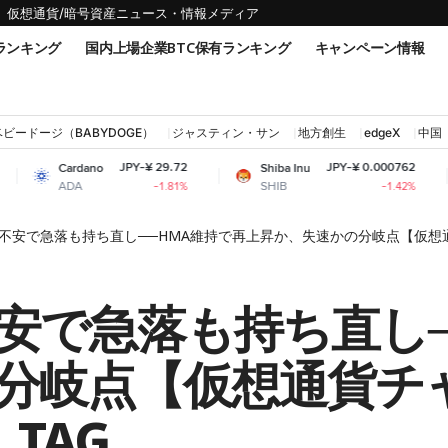
仮想通貨/暗号資産ニュース・情報メディア
ランキング
国内上場企業BTC保有ランキング
キャンペーン情報
ベビードージ（BABYDOGE）
ジャスティン・サン
地方創生
edgeX
中国
JPY-¥ 29.72
JPY-¥ 0.000762
ardano
Shiba Inu
Bitco
DA
SHIB
BTC
-1.81%
-1.42%
不安で急落も持ち直し──HMA維持で再上昇か、失速かの分岐点【仮想通貨
安で急落も持ち直し─
分岐点【仮想通貨チ
、TAG