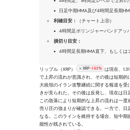
4時間足、1時間足レベルで上昇の
日足中期HMA及び4時間足長期H
利確目安：
（チャート上Ⓑ）
4時間足ボリンジャーバンドアッ
損切り目安：
4時間足長期HMA直下、もしく
XRP
-1.63%
リップル（XRP）
は現在、1.
で上昇の流れが意識され、その後は短期的
大統領のイラン攻撃継続に関する報道を受
きが見られた。その後は反発し、現在は日
この急落により短期的な上昇の流れは一度崩
売り圧の強まりが確認できる。一方で、日
なる。このラインを維持する場合、短中期
能性が残されている。