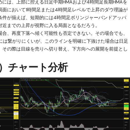
には、上部に控える日足中期HMAおよび4時間足長期HMAを
局面において1時間足または4時間足レベルで上昇のダウ理論が
条件が揃えば、短期的には4時間足ボリンジャーバンドアッパ
付近までの上昇が視野に入る局面となるだろう。
場合、再度下落へ傾く可能性も否定できない。その場合でも、
落には繋がりにくいが、このラインを明確に下抜けた場合は日足
。その際は目線を売りへ切り替え、下方向への展開を前提とし
C）チャート分析