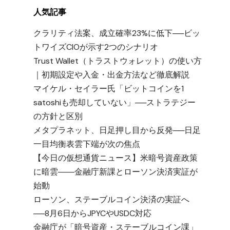
人気記事
クラリティ法案、成立確率23%に低下──ビッ
トワイズCIOが示す2つのシナリオ
Trust Wallet（トラストウォレット）の使い方
｜初期設定や入金・出金方法など徹底解説
マイケル・セイラー氏「ビットコインを1
satoshiも売却していない」──ストラテジー
の方針と区別
メタプラネット、日足押し目から反発──日足
一目均衡表雲下端が次の焦点
【今日の仮想通貨ニュース】米暗号資産政策
に暗雲――金融庁新課とローソン決済実証が
始動
ローソン、ステーブルコイン決済の実証へ
──8月6日からJPYCやUSDC対応
金融庁が「暗号資産・ステーブルコイン課」