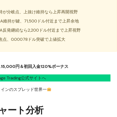
維持が分岐点、上抜け維持なら上昇再開視野
A維持が鍵、71,500ドル付近まで上昇余地
A反発継続なら2,200ドル付近まで上昇視野
点、0.00078ドル突破で上値拡大
5,000円＆初回入金120%ボーナス
tage Trading公式サイトへ
コインのスプレッド世界一
チャート分析