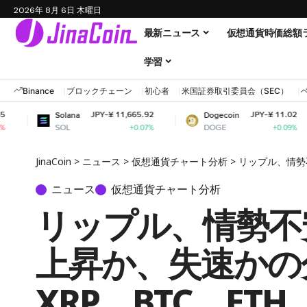
2026年 8月 6日 木曜日
最新ニュース
仮想通貨時価総額
学習
Binance
ブロックチェーン
初心者
米国証券取引委員会（SEC）
JPY-¥ 11,665.92
JPY-¥ 11.02
Solana
Dogecoin
C
SOL
DOGE
A
+0.07%
+0.09%
JinaCoin
>
ニュース
>
仮想通貨チャート分析
>
リップル、情勢
ニュース
仮想通貨チャート分析
リップル、情勢不
上昇か、失速かの
XRP、BTC、ETH