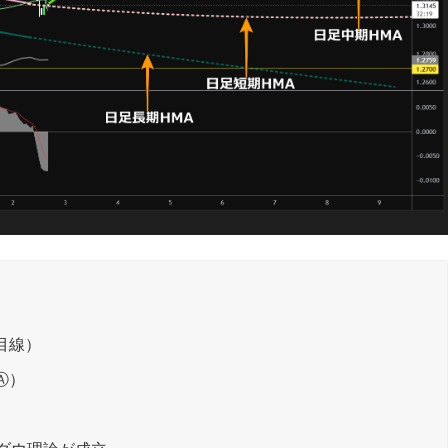
目線）
Ⓐ）