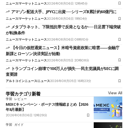
ニュース
マーケットニュース
2026年08月06日 12時45分
アマゾン配送大手、JPYCに出資──シリーズB累計約60億円に
ニュース
マーケットニュース
2026年08月06日 11時04分
メタプラネット、下限抵抗帯で反発となるか──日足雲下端突破
が転換条件
ニュース
マーケットニュース
2026年08月06日 08時10分
【今日の仮想通貨ニュース】米暗号資産政策に暗雲――金融庁
新課とローソン決済実証が始動
ニュース
マーケットニュース
2026年08月05日 20時08分
トランプコイン崩壊で100万人が損失──民主党議員がSECに調
査要請
アルトコインニュース
ニュース
2026年08月05日 16時23分
View All
学習カテゴリ新着
学習
レビュー
MEXCキャンペーン・ボーナス情報総まとめ【2026
年8月最新】
2026年08月06日 12時29分
学習
ガイド