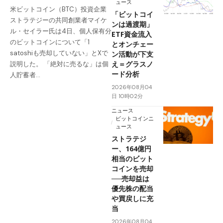
ュース
米ビットコイン（BTC）投資企業
「ビットコイ
ストラテジーの共同創業者マイケ
ンは過渡期」
ル・セイラー氏は4日、個人保有分
ETF資金流入
のビットコインについて「1
とオンチェー
satoshiも売却していない」とXで
ン活動が下支
え＝グラスノ
説明した。 「絶対に売るな」は個
ード分析
人貯蓄者…
2026年08月04
日 10時02分
ニュース
ビットコインニ
ュース
ストラテジ
ー、164億円
相当のビット
コインを売却
──売却益は
優先株の配当
や買戻しに充
当
2026年08月04