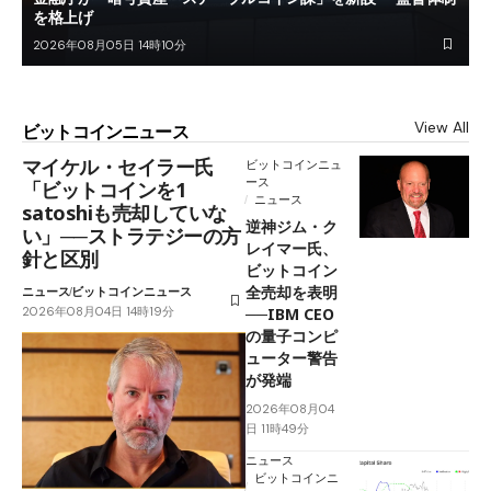
を格上げ
2026年08月05日 14時10分
View All
ビットコインニュース
マイケル・セイラー氏
ビットコインニュ
ース
「ビットコインを1
ニュース
satoshiも売却していな
逆神ジム・ク
い」──ストラテジーの方
レイマー氏、
針と区別
ビットコイン
全売却を表明
ニュース
ビットコインニュース
2026年08月04日 14時19分
──IBM CEO
の量子コンピ
ューター警告
が発端
2026年08月04
日 11時49分
ニュース
ビットコインニ