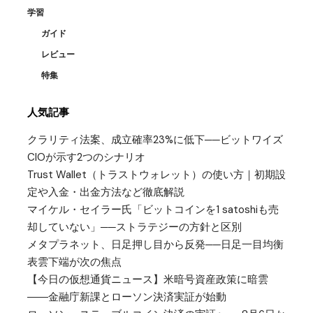
学習
ガイド
レビュー
特集
人気記事
クラリティ法案、成立確率23%に低下──ビットワイズ
CIOが示す2つのシナリオ
Trust Wallet（トラストウォレット）の使い方｜初期設
定や入金・出金方法など徹底解説
マイケル・セイラー氏「ビットコインを1 satoshiも売
却していない」──ストラテジーの方針と区別
メタプラネット、日足押し目から反発──日足一目均衡
表雲下端が次の焦点
【今日の仮想通貨ニュース】米暗号資産政策に暗雲
――金融庁新課とローソン決済実証が始動