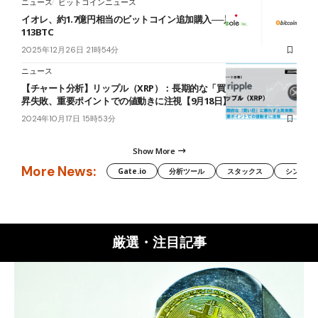
ニュース
ビットコインニュース
イオレ、約1.7億円相当のビットコイン追加購入──累計保有量
113BTC
2025年12月26日 21時54分
ニュース
【チャート分析】リップル（XRP）：長期的な「買い圧」に乗れず上
昇失敗、重要ポイントでの値動きに注視【9月18日】
2024年10月17日 15時53分
Show More
More News:
Gate.io
分析ツール
スタックス
シンボル（
厳選・注目記事