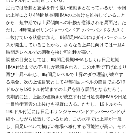
1.73ドル付近に到達している。
足元では急騰と急落を伴う荒い値動きとなっているが、今回
の上昇により4時間足長期HMAの上抜けを維持していること
から、短中期では上昇傾向への転換が意識される局面だ。た
だし、4時間足ボリンジャーバンドアッパーバンドを大きく
上抜けている状態に加え、1時間足MACDにはダイバージェン
スが発生していることから、さらなる上昇に向けては一旦4
時間足レベルでの調整を挟む可能性が高い。
調整の目安としては、1時間足長期HMAもしくは日足短期
HMA付近までの下押しが意識される。この水準で下げ止まり
再び上昇へ転じ、1時間足レベルで上昇のダウ理論が成立す
る場合、次の上値目安として4時間足レベルの節目である1.9
ドルから1.95ドル付近までの上昇を狙う展開となるだろう。
長期的には、上記の値動きが成立すれば日足長期HMAや日足
一目均衡表雲の上抜けも視野に入る。ただし、1.9ドルから
1.95ドル付近には日足ボリンジャーバンドアッパーバンドが
縮小しながら位置しているため、この水準では上昇が一服
し、日足レベルで横ばい相場へ移行する可能性が高い。それ