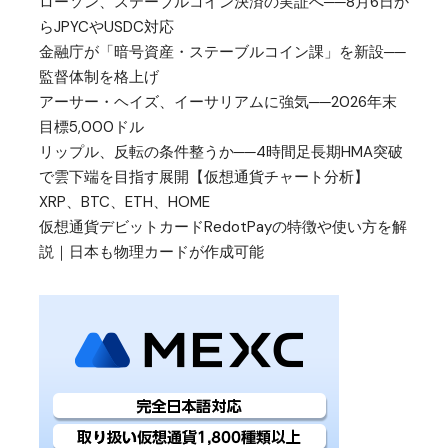
ローソン、ステーブルコイン決済の実証へ──8月6日か
らJPYCやUSDC対応
金融庁が「暗号資産・ステーブルコイン課」を新設──
監督体制を格上げ
アーサー・ヘイズ、イーサリアムに強気──2026年末
目標5,000ドル
リップル、反転の条件整うか──4時間足長期HMA突破
で雲下端を目指す展開【仮想通貨チャート分析】
XRP、BTC、ETH、HOME
仮想通貨デビットカードRedotPayの特徴や使い方を解
説｜日本も物理カードが作成可能