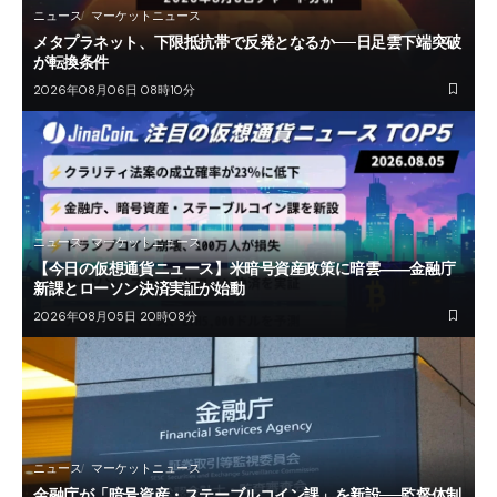
ニュース
マーケットニュース
メタプラネット、下限抵抗帯で反発となるか──日足雲下端突破
が転換条件
2026年08月06日 08時10分
ニュース
マーケットニュース
【今日の仮想通貨ニュース】米暗号資産政策に暗雲――金融庁
新課とローソン決済実証が始動
2026年08月05日 20時08分
ニュース
マーケットニュース
金融庁が「暗号資産・ステーブルコイン課」を新設──監督体制