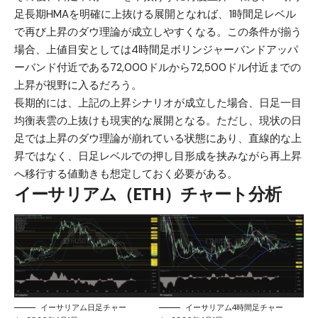
足長期HMAを明確に上抜ける展開となれば、1時間足レベル
で再び上昇のダウ理論が成立しやすくなる。この条件が揃う
場合、上値目安としては4時間足ボリンジャーバンドアッパ
ーバンド付近である72,000ドルから72,500ドル付近までの
上昇が視野に入るだろう。
長期的には、上記の上昇シナリオが成立した場合、日足一目
均衡表雲の上抜けも現実的な展開となる。ただし、現状の日
足では上昇のダウ理論が崩れている状態にあり、直線的な上
昇ではなく、日足レベルでの押し目形成を挟みながら再上昇
へ移行する値動きも想定しておく必要がある。
イーサリアム（ETH）チャート分析
イーサリアム日足チャー
イーサリアム4時間足チャー