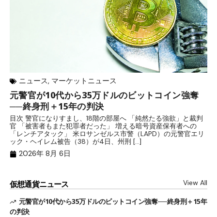
ニュース
,
マーケットニュース
元警官が10代から35万ドルのビットコイン強奪
ア
──終身刑＋15年の判決
計
目次 警官になりすまし、18階の部屋へ 「純然たる強欲」と裁判
目
官 「被害者もまた犯罪者だった」 増える暗号資産保有者への
ン
「レンチアタック」 米ロサンゼルス市警（LAPD）の元警官エリ
ン
ック・ヘイレム被告（38）が4日、州刑 […]
の
2026年 8月 6日
View All
仮想通貨ニュース
元警官が10代から35万ドルのビットコイン強奪──終身刑＋15年
の判決