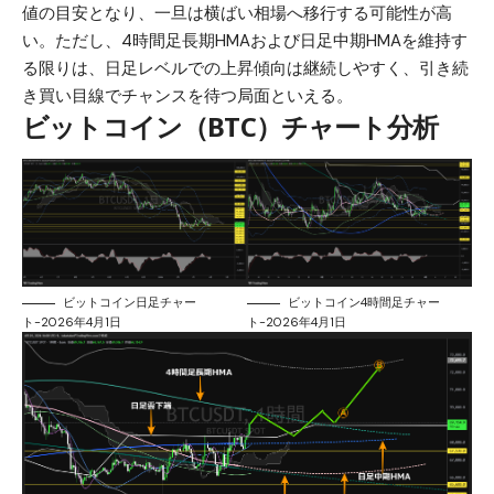
値の目安となり、一旦は横ばい相場へ移行する可能性が高
い。ただし、4時間足長期HMAおよび日足中期HMAを維持す
る限りは、日足レベルでの上昇傾向は継続しやすく、引き続
き買い目線でチャンスを待つ局面といえる。
ビットコイン（BTC）チャート分析
ビットコイン日足チャー
ビットコイン4時間足チャー
ト-2026年4月1日
ト-2026年4月1日