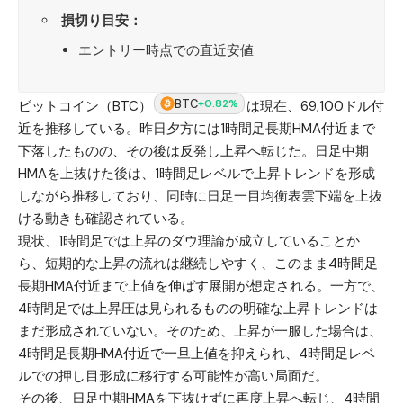
損切り目安：
エントリー時点での直近安値
BTC
+0.82%
ビットコイン（BTC）
は現在、69,100ドル付
近を推移している。昨日夕方には1時間足長期HMA付近まで
下落したものの、その後は反発し上昇へ転じた。日足中期
HMAを上抜けた後は、1時間足レベルで上昇トレンドを形成
しながら推移しており、同時に日足一目均衡表雲下端を上抜
ける動きも確認されている。
現状、1時間足では上昇のダウ理論が成立していることか
ら、短期的な上昇の流れは継続しやすく、このまま4時間足
長期HMA付近まで上値を伸ばす展開が想定される。一方で、
4時間足では上昇圧は見られるものの明確な上昇トレンドは
まだ形成されていない。そのため、上昇が一服した場合は、
4時間足長期HMA付近で一旦上値を抑えられ、4時間足レベ
ルでの押し目形成に移行する可能性が高い局面だ。
その後、日足中期HMAを下抜けずに再度上昇へ転じ、4時間