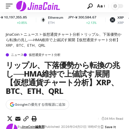
Aa
5
JPY-¥ 300,584.67
JPY-¥ 164.90
Ethereum
XRP
ETH
XRP
%
+2.13%
-1.96%
JinaCoin
>
ニュース
>
仮想通貨チャート分析
>
リップル、下落優勢か
ら転換の兆し──HMA維持で上値試す展開【仮想通貨チャート分析】
XRP、BTC、ETH、QRL
ニュース
仮想通貨チャート分析
リップル、下落優勢から転換の兆
し──HMA維持で上値試す展開
【仮想通貨チャート分析】XRP、
BTC、ETH、QRL
Googleの優先する情報源に追加
34 Min Read
By
JinaCoin編集部
Published: 2026年04月01日 18時47分