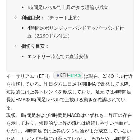
1時間足レベルで上昇のダウ理論が成立
利確目安：
（チャート上Ⓑ）
4時間足ボリンジャーバンドアッパーバンド付
近（2,230ドル付近）
損切り目安：
エントリー時点での直近安値
ETH
+2.14%
イーサリアム（ETH）
は現在、2,140ドル付近
を推移している。昨日夕方に日足中期HMAで反発して以降、
短期的には上昇トレンドを形成しており、足元では4時間足
長期HMAを1時間足レベルで上抜ける動きが確認されてい
る。
現状、1時間足および4時間足MACDはいずれも上昇圧の存在
を示しており、短期的な上昇の流れは継続しやすい局面だ。
ただし、4時間足では上昇のダウ理論がまだ成立していない
ため、トレンド転換には至っていない。そのため、4時間足