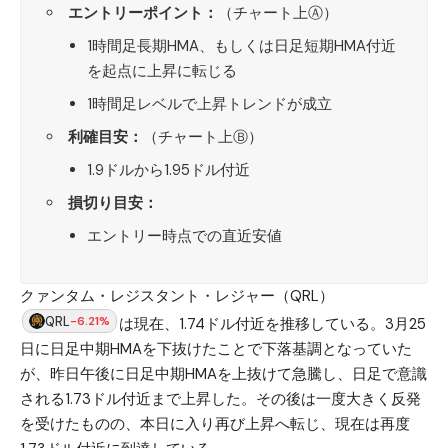
エントリーポイント：
（チャート上Ⓐ）
1時間足長期HMA、もしくは日足短期HMA付近
を起点に上昇に転じる
1時間足レベルで上昇トレンドが成立
利確目安：
（チャート上Ⓑ）
1.9ドルから1.95ドル付近
損切り目安：
エントリー時点での直近安値
クァンタム・レジスタント・レジャー（QRL）
QRL
-6.21%
は現在、1.74ドル付近を推移している。3月25
日に日足中期HMAを下抜けたことで下落基調となっていた
が、昨日午後に日足中期HMAを上抜けて急騰し、日足で意識
される1.73ドル付近まで上昇した。その後は一度大きく反発
を受けたものの、本日に入り再び上昇へ転じ、現在は再度