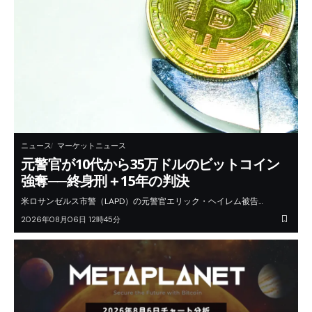
ニュース
マーケットニュース
元警官が10代から35万ドルのビットコイン
強奪──終身刑＋15年の判決
米ロサンゼルス市警（LAPD）の元警官エリック・ヘイレム被告…
2026年08月06日 12時45分