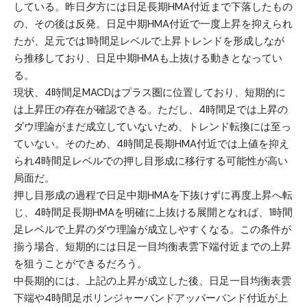
している。昨日夕方には日足長期HMA付近まで下落したもの
の、その後は反発。日足中期HMA付近で一度上昇を抑えられ
たが、足元では1時間足レベルで上昇トレンドを形成しなが
ら推移しており、日足中期HMAも上抜ける動きとなってい
る。
現状、4時間足MACDはプラス圏に位置しており、短期的に
は上昇圧の存在が確認できる。ただし、4時間足では上昇の
ダウ理論がまだ成立していないため、トレンド転換には至っ
ていない。そのため、4時間足長期HMA付近では上値を抑え
られ4時間足レベルでの押し目形成に移行する可能性が高い
局面だ。
押し目形成の過程で日足中期HMAを下抜けずに再度上昇へ転
じ、4時間足長期HMAを明確に上抜ける展開となれば、1時間
足レベルで上昇のダウ理論が成立しやすくなる。この条件が
揃う場合、短期的には日足一目均衡表雲下端付近までの上昇
を狙うことができるだろう。
中長期的には、上記の上昇が成立した後、日足一目均衡表雲
下端や4時間足ボリンジャーバンドアッパーバンド付近が上