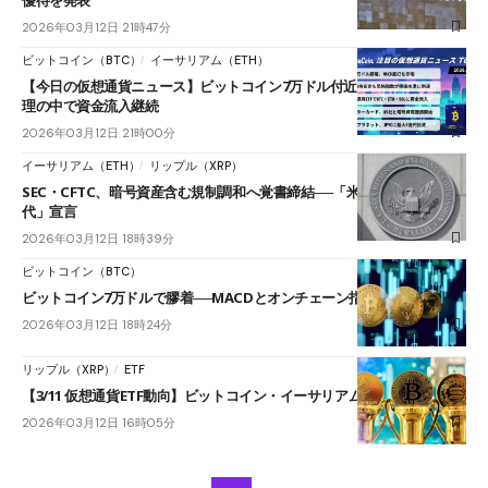
2026年03月12日 21時47分
ビットコイン（BTC）
イーサリアム（ETH）
【今日の仮想通貨ニュース】ビットコイン7万ドル付近で膠着｜恐怖心
理の中で資金流入継続
2026年03月12日 21時00分
イーサリアム（ETH）
リップル（XRP）
SEC・CFTC、暗号資産含む規制調和へ覚書締結──「米国金融の黄金時
代」宣言
2026年03月12日 18時39分
ビットコイン（BTC）
ビットコイン7万ドルで膠着──MACDとオンチェーン指標が底打ち示唆
2026年03月12日 18時24分
リップル（XRP）
ETF
【3/11 仮想通貨ETF動向】ビットコイン・イーサリアム・ソラナが流入
2026年03月12日 16時05分