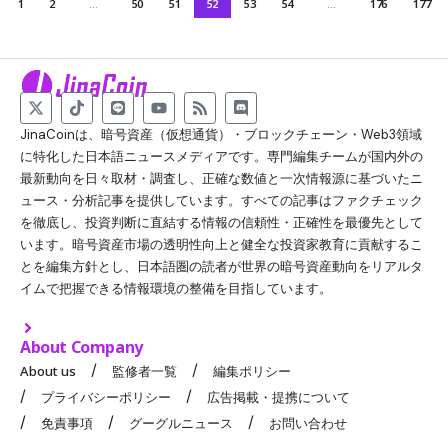
1
2
…
50
51
52
53
54
…
176
177
JinaCoinは、暗号資産（仮想通貨）・ブロックチェーン・Web3領域
に特化した日本語ニュースメディアです。専門編集チームが国内外の
最新動向を日々取材・調査し、正確な数値と一次情報源に基づいたニ
ュース・分析記事を提供しています。すべての記事はファクチェック
を徹底し、投資判断に直結する情報の信頼性・正確性を最優先として
います。暗号資産市場の透明性向上と健全な投資家教育に貢献するこ
とを編集方針とし、日本語圏の読者が世界の暗号資産動向をリアルタ
イムで把握できる情報環境の整備を目指しています。
About Company
About us
監修者一覧
編集ポリシー
プライバシーポリシー
広告掲載・提携について
免責事項
グーグルニュース
お問い合わせ