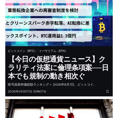
ビットコイン（BTC）
イーサリアム（ETH）
【今日の仮想通貨ニュース】ク
ラリティ法案に倫理条項案──日
本でも規制の動き相次ぐ
暗号資産時価総額ランキング＞ 2026年8月7日、ビットコイ…
2026年08月07日 20時07分