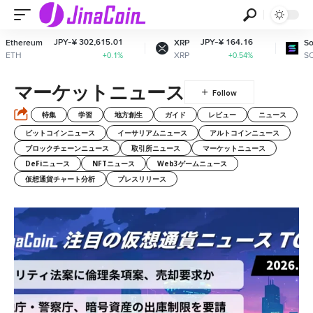
JPY-¥ 302,615.01
JPY-¥ 164.16
JPY-¥
XRP
Solana
XRP
SOL
+0.1%
+0.54%
マーケットニュース
特集
学習
地方創生
ガイド
レビュー
ニュース
ビットコインニュース
イーサリアムニュース
アルトコインニュース
ブロックチェーンニュース
取引所ニュース
マーケットニュース
DeFiニュース
NFTニュース
Web3ゲームニュース
仮想通貨チャート分析
プレスリリース