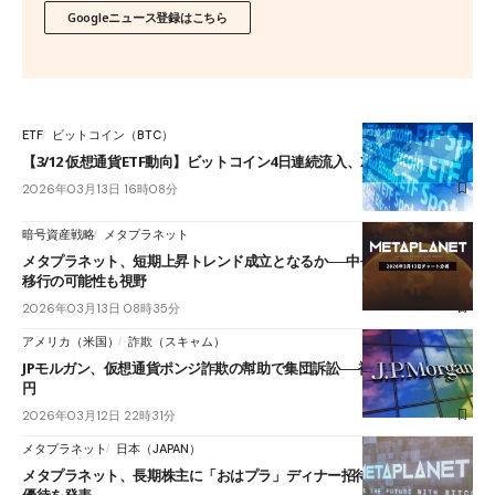
Googleニュース登録はこちら
ETF
ビットコイン（BTC）
【3/12 仮想通貨ETF動向】ビットコイン4日連続流入、XRPは流出継続
2026年03月13日 16時08分
暗号資産戦略
メタプラネット
メタプラネット、短期上昇トレンド成立となるか──中長期は上昇準備へ
移行の可能性も視野
2026年03月13日 08時35分
アメリカ（米国）
詐欺（スキャム）
JPモルガン、仮想通貨ポンジ詐欺の幇助で集団訴訟──被害総額約520億
円
2026年03月12日 22時31分
メタプラネット
日本（JAPAN）
メタプラネット、長期株主に「おはプラ」ディナー招待──13社参加の新
優待を発表