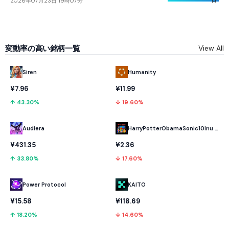
2026年07月23日 19時07分
変動率の高い銘柄一覧
View All
Humanity
Siren
¥11.99
¥7.96
↓ 19.60%
↑ 43.30%
Audiera
HarryPotterObamaSonic10Inu (ETH)
¥431.35
¥2.36
↑ 33.80%
↓ 17.60%
Power Protocol
KAITO
¥15.58
¥118.69
↑ 18.20%
↓ 14.60%