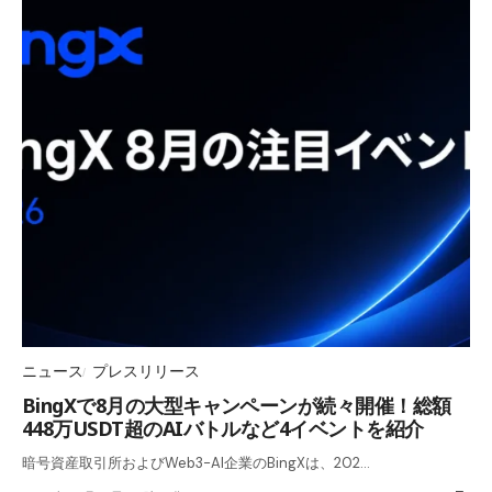
ニュース
プレスリリース
BingXで8月の大型キャンペーンが続々開催！総額
448万USDT超のAIバトルなど4イベントを紹介
暗号資産取引所およびWeb3-AI企業のBingXは、202…