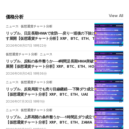
View All
価格分析
ニュース
仮想通貨チャート分析
リップル、日足長期HMAで攻防──戻り一巡後の下抜けで0.95ドルを試
す展開【仮想通貨チャート分析】XRP、BTC、ETH、TAKE
2026年08月07日 18時22分
仮想通貨チャート分析
ニュース
リップル、反転の条件整うか──4時間足長期HMA突破で雲下端を目指す
展開【仮想通貨チャート分析】XRP、BTC、ETH、HOME
2026年08月04日 18時36分
ニュース
仮想通貨チャート分析
リップル、反発局面でも売り目線継続──下降ダウ成立で下値追う展開
【仮想通貨チャート分析】XRP、BTC、ETH、UAI
2026年07月30日 18時11分
ニュース
仮想通貨チャート分析
リップル、上昇再開の条件整うか──1時間足ダウ成立で1.185ドルを狙う
【仮想通貨チャート分析】XRP、BTC、ETH、ZAMA