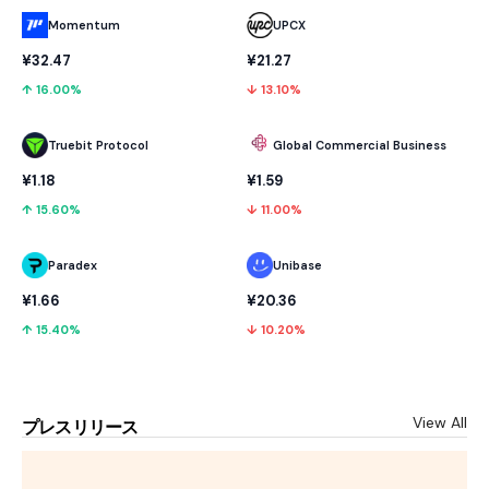
Momentum
UPCX
¥32.47
¥21.27
↑ 16.00%
↓ 13.10%
Truebit Protocol
Global Commercial Business
¥1.18
¥1.59
↑ 15.60%
↓ 11.00%
Paradex
Unibase
¥1.66
¥20.36
↑ 15.40%
↓ 10.20%
View All
プレスリリース