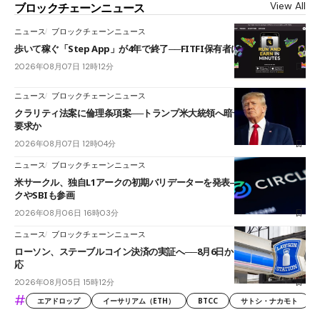
View All
ブロックチェーンニュース
ニュース
ブロックチェーンニュース
歩いて稼ぐ「Step App」が4年で終了──FITFI保有者に対応呼びかけ
2026年08月07日 12時12分
ニュース
ブロックチェーンニュース
クラリティ法案に倫理条項案──トランプ米大統領へ暗号資産事業の売却
要求か
2026年08月07日 12時04分
ニュース
ブロックチェーンニュース
米サークル、独自L1アークの初期バリデーターを発表――ブラックロッ
クやSBIも参画
2026年08月06日 16時03分
ニュース
ブロックチェーンニュース
ローソン、ステーブルコイン決済の実証へ──8月6日からJPYCやUSDC対
応
2026年08月05日 15時12分
#
エアドロップ
イーサリアム（ETH）
BTCC
サトシ・ナカモト