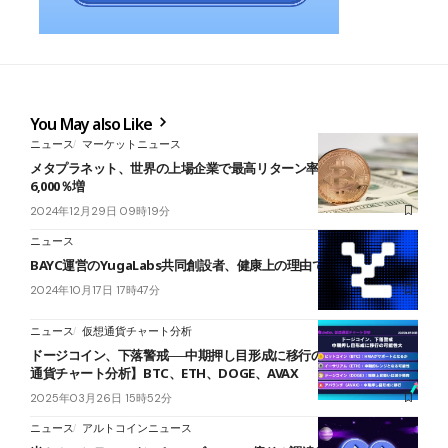
You May also Like
ニュース
マーケットニュース
メタプラネット、世界の上場企業で最高リターン率達成｜時価総額
6,000％増
2024年12月29日 09時19分
ニュース
BAYC運営のYugaLabs共同創設者、健康上の理由で休職
2024年10月17日 17時47分
ニュース
仮想通貨チャート分析
ドージコイン、下落警戒──中期押し目形成に移行の可能性大【仮想
通貨チャート分析】BTC、ETH、DOGE、AVAX
2025年03月26日 15時52分
ニュース
アルトコインニュース