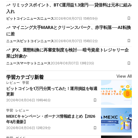
リミックスポイント、BTC運用益1.3億円──貸借料は元本に組み
入れ
ビットコインニュース
ニュース
2026年08月07日 15時59分
マイニング大手MARAとクリーンスパーク、赤字転落──AI転換
に差
ニュース
ビットコインニュース
2026年08月07日 15時02分
JPX、業態転換に再審査制度を検討──暗号資産トレジャリー企
業は対象か
ニュース
マーケットニュース
2026年08月07日 13時23分
View All
学習カテゴリ新着
レビュー
学習
ビットコインを1万円分買ってみた！運用損益を毎週
更新
2026年08月06日 19時46分
学習
レビュー
MEXCキャンペーン・ボーナス情報総まとめ【2026
年8月最新】
2026年08月06日 12時29分