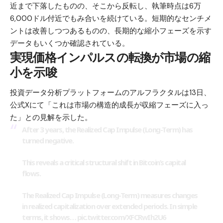
近まで下落したものの、そこから反転し、執筆時点は6万
6,000ドル付近でもみ合いを続けている。短期的なセンチメ
ントは改善しつつあるものの、長期的な縮小フェーズを示す
データもいくつか確認されている。
実現価格インパルスの転換が市場の縮
小を示唆
投資データ分析プラットフォームのアルフラクタルは13日、
公式Xにて「これは市場の構造的成長が収縮フェーズに入っ
た」との見解を示した。
After 3 years, the Realized Cap Impulse (Long-Term) has
turned negative.
This reveals a critical structural shift in Bitcoin’s capital
flows.
The Realized Cap Impulse (Long-Term) measures changes
in realized capitalization over extended periods. In simple
terms, it shows…
pic.twitter.com/XFCRwIh2U6