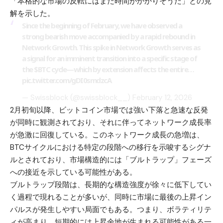
「本格的な市場の反転にはまだ時間がかかりそうだ」との見
解を示した。
Since the beginning of February, we have observed a
strong bearish move accompanied by a rapid rebound in
Network Growth. This spike in Network Growth serves as
a signal for an imminent transition into a specific stage of
the
$BTC
cycle—which by extension affects the entire…
pic.twitter.com/gDI0smdzcA
— Swissblock (@swissblock__)
February 12, 2026
2月初旬以降、ビットコイン市場では強い下落と急速な反発
が同時に観測されており、それに伴ってネットワーク成長率
が急激に回復している。このネットワーク成長の急増は、
BTCサイクルにおける特定の段階への移行を示唆するシグナ
ルとされており、市場構造的には「ブルトラップ」フェーズ
への接近を示している可能性がある。
ブルトラップ段階は、長期的な構造強度が徐々に低下してい
く過程で現れることが多いが、同時に市場に最後の上昇イン
パルスが発生しやすい局面でもある。つまり、ボラティリテ
ィが高まり、短期的には上昇余地が生まれる可能性がある一