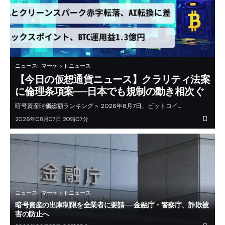
ニュース
マーケットニュース
【今日の仮想通貨ニュース】クラリティ法案
に倫理条項案──日本でも規制の動き相次ぐ
暗号資産時価総額ランキング＞ 2026年8月7日、ビットコイ…
2026年08月07日 20時07分
ニュース
マーケットニュース
暗号資産の出庫制限を全業者に要請──金融庁・警察庁、詐欺被
害の防止へ