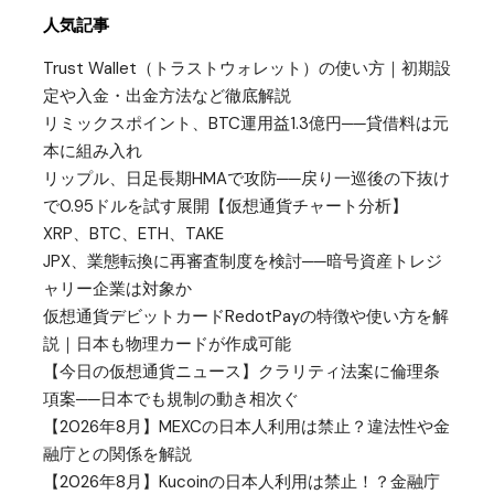
人気記事
Trust Wallet（トラストウォレット）の使い方｜初期設
定や入金・出金方法など徹底解説
リミックスポイント、BTC運用益1.3億円──貸借料は元
本に組み入れ
リップル、日足長期HMAで攻防──戻り一巡後の下抜け
で0.95ドルを試す展開【仮想通貨チャート分析】
XRP、BTC、ETH、TAKE
JPX、業態転換に再審査制度を検討──暗号資産トレジ
ャリー企業は対象か
仮想通貨デビットカードRedotPayの特徴や使い方を解
説｜日本も物理カードが作成可能
【今日の仮想通貨ニュース】クラリティ法案に倫理条
項案──日本でも規制の動き相次ぐ
【2026年8月】MEXCの日本人利用は禁止？違法性や金
融庁との関係を解説
【2026年8月】Kucoinの日本人利用は禁止！？金融庁