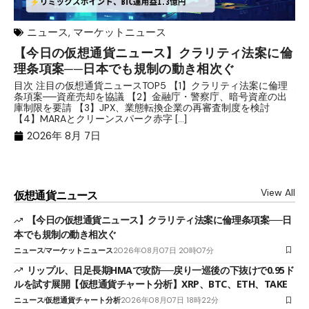
ニュース
,
マーケットニュース
【今日の仮想通貨ニュース】クラリティ法案に倫
リ
理条項案──日本でも規制の動き相次ぐ
下
分
目次 注目の仮想通貨ニュースTOP5 【1】クラリティ法案に倫理
条項案──資産売却を協議 【2】金融庁・警察庁、暗号資産の出
目
庫制限を要請 【3】JPX、業態転換企業の再審査制度を検討
ト
【4】MARAとクリーンスパーク赤字 […]
（
（X
2026年 8月 7日
View All
仮想通貨ニュース
【今日の仮想通貨ニュース】クラリティ法案に倫理条項案──日
本でも規制の動き相次ぐ
ニュース
マーケットニュース
2026年08月07日 20時07分
リップル、日足長期HMAで攻防──戻り一巡後の下抜けで0.95ド
ルを試す展開【仮想通貨チャート分析】XRP、BTC、ETH、TAKE
ニュース
仮想通貨チャート分析
2026年08月07日 18時22分