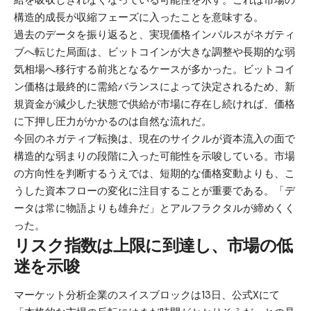
給を吸収しきれなくなっている可能性を示す。これは市場の
構造的成長が収縮フェーズに入ったことを意味する。
過去のデータを振り返ると、実現価格インパルスがネガティ
ブへ転じた局面は、ビットコインが大きな調整や長期的な弱
気相場へ移行する前兆となるケースが多かった。ビットコイ
ン価格は最終的に需給バランスによって決定されるため、新
規資金が減少した状態で供給が市場に存在し続ければ、価格
に下押し圧力がかかるのは自然な流れだ。
今回のネガティブ転換は、現在のサイクルが資本流入の面で
構造的な弱まりの段階に入った可能性を示唆している。市場
の方向性を判断するうえでは、短期的な価格変動よりも、こ
うした資本フローの変化に注目することが重要である。「デ
ータは常に物語よりも雄弁だ」とアルフラクタルが締めくく
った。
リスク指数は上限に到達し、市場の低
迷を示唆
マーケット分析企業のスイスブロックは13日、公式Xにて