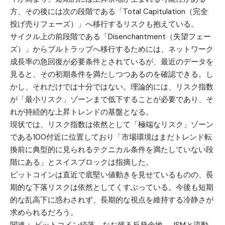
方、その後には次の段階である「Total Capitulation（完全
投げ売りフェーズ）」へ移行するリスクも抱えている。
サイクル上の前段階である「Disenchantment（失望フェー
ズ）」からブルトラップへ移行するためには、ネットワーク
成長率の急回復が必要条件とされているが、最近のデータを
見ると、その初期条件を満たしつつあるのを確認できる。し
かし、それだけでは十分ではない。理論的には、リスク指数
が「最小リスク」ゾーンまで低下することが必要であり、そ
れが持続的な上昇トレンドの基盤となる。
現状では、リスク指数は依然として「極端なリスク」ゾーン
である100付近に位置しており「市場環境はまだトレンド転
換前に典型的に見られるテクニカル条件を満たしていない段
階にある」とスイスブロックは指摘した。
ビットコインは直近で底堅い値動きを見せているものの、長
期的な下落リスクは依然としてくすぶっている。今後も短期
的な乱高下に惑わされず、長期的な視点を維持する冷静さが
求められるだろう。
関連：
ビットコイン続落、なお残る反発余地──ISMと流動