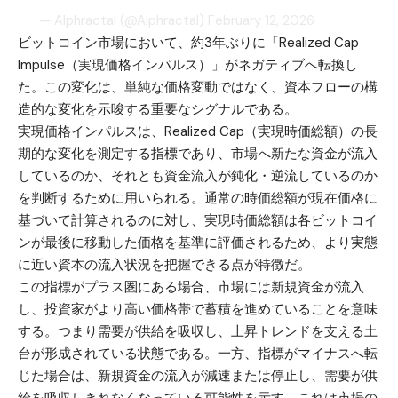
— Alphractal (@Alphractal)
February 12, 2026
ビットコイン市場において、約3年ぶりに「Realized Cap
Impulse（実現価格インパルス）」がネガティブへ転換し
た。この変化は、単純な価格変動ではなく、資本フローの構
造的な変化を示唆する重要なシグナルである。
実現価格インパルスは、Realized Cap（実現時価総額）の長
期的な変化を測定する指標であり、市場へ新たな資金が流入
しているのか、それとも資金流入が鈍化・逆流しているのか
を判断するために用いられる。通常の時価総額が現在価格に
基づいて計算されるのに対し、実現時価総額は各ビットコイ
ンが最後に移動した価格を基準に評価されるため、より実態
に近い資本の流入状況を把握できる点が特徴だ。
この指標がプラス圏にある場合、市場には新規資金が流入
し、投資家がより高い価格帯で蓄積を進めていることを意味
する。つまり需要が供給を吸収し、上昇トレンドを支える土
台が形成されている状態である。一方、指標がマイナスへ転
じた場合は、新規資金の流入が減速または停止し、需要が供