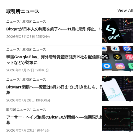
View All
取引所ニュース
ニュース
取引所ニュース
Bitgetが日本人の利用を終了へ──11月に取引停止、12月末に強制決済
2026年08月03日 12時24分
ニュース
取引所ニュース
韓国Google Play、海外暗号資産取引所29社を配信停止──OKXやバイビ
ットなどが対象に
2026年07月27日 12時16分
ニュース
取引所ニュース
BitMart閉鎖へ──資産は8月26日までに引き出しを、日本人利用者も対
象
2026年07月26日 13時03分
取引所ニュース
ニュース
アーサー・ヘイズ創業のBitMEXが閉鎖へ──無期限先物を生んだ11年に
幕
2026年07月23日 19時42分