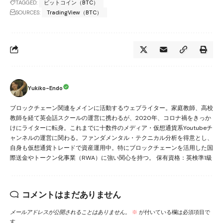
TAGGED:
ビットコイン（BTC）
SOURCES:
TradingView（BTC）
Yukiko-Endo
ブロックチェーン関連をメインに活動するウェブライター。家庭教師、高校
教師を経て英会話スクールの運営に携わるが、2020年、コロナ禍をきっか
けにライターに転身。これまでに十数件のメディア・仮想通貨系Youtubeチ
ャンネルの運営に関わる。ファンダメンタル・テクニカル分析を得意とし、
自身も仮想通貨トレードで資産運用中。特にブロックチェーンを活用した国
際送金やトークン化事業（RWA）に強い関心を持つ。 保有資格：英検準1級
コメントはまだありません
メールアドレスが公開されることはありません。
※
が付いている欄は必須項目で
す