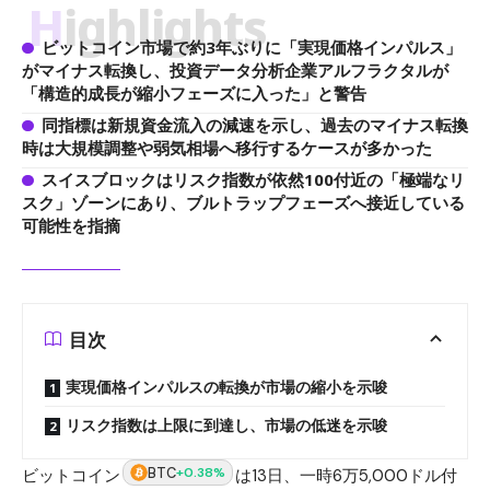
Highlights
ビットコイン市場で約3年ぶりに「実現価格インパルス」
がマイナス転換し、投資データ分析企業アルフラクタルが
「構造的成長が縮小フェーズに入った」と警告
同指標は新規資金流入の減速を示し、過去のマイナス転換
時は大規模調整や弱気相場へ移行するケースが多かった
スイスブロックはリスク指数が依然100付近の「極端なリ
スク」ゾーンにあり、ブルトラップフェーズへ接近している
可能性を指摘
目次
実現価格インパルスの転換が市場の縮小を示唆
リスク指数は上限に到達し、市場の低迷を示唆
BTC
+0.38%
ビットコイン
は13日、一時6万5,000ドル付