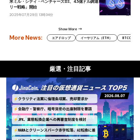
米ミル・シティ・ベンチャーズIII、4.5億ドル調達し「SUIトレジャ
リー戦略」開始
2025年07月29日 13時34分
Show More
More News:
エアドロップ
イーサリアム（ETH）
BTCC
厳選・注目記事