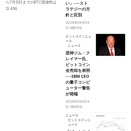
ら7月31日までのBTC貸借料は
い」──スト
ラテジーの方
12.436…
針と区別
2026年08月04
日 14時19分
ビットコインニュ
ース
ニュース
逆神ジム・ク
レイマー氏、
ビットコイン
全売却を表明
──IBM CEO
の量子コンピ
ューター警告
が発端
2026年08月04
日 11時49分
ニュース
ビットコインニ
ュース