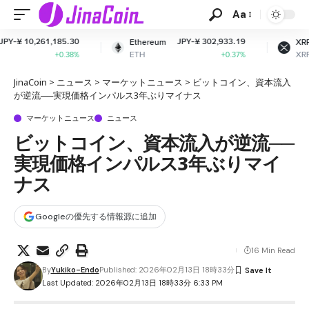
Aa
30
JPY-¥ 302,933.19
JPY-¥ 164.55
Ethereum
XRP
ETH
XRP
8%
+0.37%
+2.18%
JinaCoin
>
ニュース
>
マーケットニュース
>
ビットコイン、資本流入
が逆流──実現価格インパルス3年ぶりマイナス
マーケットニュース
ニュース
ビットコイン、資本流入が逆流──
実現価格インパルス3年ぶりマイ
ナス
Googleの優先する情報源に追加
16 Min Read
By
Yukiko-Endo
Published: 2026年02月13日 18時33分
Last Updated: 2026年02月13日 18時33分 6:33 PM