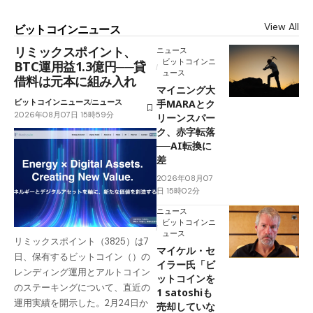
View All
ビットコインニュース
リミックスポイント、
ニュース
ビットコインニ
BTC運用益1.3億円──貸
ュース
借料は元本に組み入れ
マイニング大
ビットコインニュース
ニュース
手MARAとク
2026年08月07日 15時59分
リーンスパー
ク、赤字転落
──AI転換に
差
2026年08月07
日 15時02分
ニュース
ビットコインニ
ュース
リミックスポイント（3825）は7
マイケル・セ
日、保有するビットコイン（）の
イラー氏「ビ
レンディング運用とアルトコイン
ットコインを
のステーキングについて、直近の
1 satoshiも
運用実績を開示した。2月24日か
売却していな