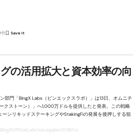
09分
グの活用拡大と資本効率の向
部門「BingX Labs（ビンエックスラボ）」は13日、オムニチ
ステークストーン）」へ1,000万ドルを提供したと発表。この戦略
ンリキッドステーキングやStakingFiの発展を後押しする狙
BingXOfficial
Labs has supplied $10M to