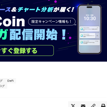
グ
DeFi
ブログ