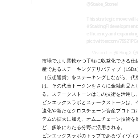
@Stake_Stone
!
This strategic move will 
#StakingFi
development. T
efficiency and expanding
pic.twitter.com/79S21PG
— Vivien Lin @ BingX (
市場でより柔軟かつ手軽に収益化できる仕
産であるステーキングデリバティブ（LSD
（仮想通貨）をステーキングしながら、代替
は、その代替トークンをさらに金融商品とし
る。ステークストーンはこの技術を活用し
ビンエックスラボとステークストーンは、
適化や新たなクロスチェーン資産プロトコ
テムの拡大に加え、オムニチェーン技術を
ど、多岐にわたる分野に活用される。
ビンエックスラボのトップであるヴィヴィ