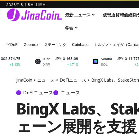
2026年 8月 8日 土曜日
最新ニュース
仮想通貨時価総額
学習
DeFi
Zoomex
ステーキング
Coinbase
カルダノ・エイダ（Cardano
JPY-¥ 163.09
JPY-¥ 11,775.58
XRP
Solana
XRP
SOL
+1.71%
+2.92%
JinaCoin
>
ニュース
>
DeFiニュース
>
BingX Labs、Sta
DeFiニュース
ニュース
BingX Labs、
ェーン展開を支援