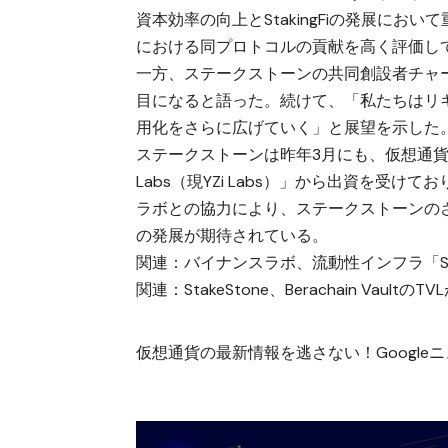
資本効率の向上とStakingFiの発展に
における同プロトコルの貢献を高く評価し
一方、ステークストーンの共同創設者チャ
目になると語った。続けて、「私たちはリ
用化をさらに広げていく」と展望を示した
ステークストーンは昨年3月にも、仮想通貨取引
Labs（現YZi Labs）」から出資を
ラボとの協力により、ステークストーンの
の発展が期待されている。
関連：
バイナンスラボ、流動性インフラ「Sta
関連：
StakeStone、Berachain Vault
仮想通貨の最新情報を逃さない！Googleニュ