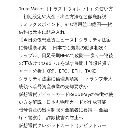
Trust Wallet（トラストウォレット）の使い方
｜初期設定や入金・出金方法など徹底解説
リミックスポイント、BTC運用益1.3億円──貸
借料は元本に組み入れ
【今日の仮想通貨ニュース】クラリティ法案
に倫理条項案──日本でも規制の動き相次ぐ
リップル、日足長期HMAで攻防──戻り一巡後
の下抜けで0.95ドルを試す展開【仮想通貨チ
ャート分析】XRP、BTC、ETH、TAKE
クラリティ法案に倫理条項案──トランプ米大
統領へ暗号資産事業の売却要求か
仮想通貨デビットカードRedotPayの特徴や使
い方を解説｜日本も物理カードが作成可能
暗号資産の出庫制限を全業者に要請──金融
庁・警察庁、詐欺被害の防止へ
仮想通貨クレジットカード（デビットカー