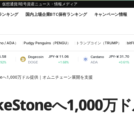
仮想通貨/暗号資産ニュース・情報メディア
ランキング
国内上場企業BTC保有ランキング
キャンペーン情報
 / ADA）
Pudgy Penguins（PENGU）
トランプコイン（TRUMP）
bi
JPY-¥ 11.06
JPY-¥ 31.70
Dogecoin
Cardano
Shiba 
DOGE
ADA
SHIB
+1.68%
+0.61%
keStoneへ1,000万ドル提供｜オムニチェーン展開を支援
StakeStoneへ1,0