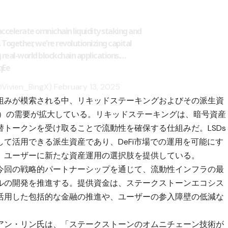
accelerate omnichain liquidity staking and
ogether, we're revolutionizing capital
 real-world blockchain applications.…
qEe
@Vivien_BingX)
February 13, 2025
組みが模索される中、リキッドステーキングおよびその派生資
s）の需要が拡大している。リキッドステーキングは、暗号資産
トークンを受け取ることで流動性を確保する仕組みだ。LSDs
て活用できる派生資産であり、DeFi市場での運用を可能にす
、ユーザーに新たな資産運用の選択肢を提供している。
今回の戦略的パートナーシップを通じて、流動性インフラの最
ルの開発を推進する。提供資金は、ステークストーンエコシス
活用した包括的な金融の推進や、ユーザーの参入障壁の低減な
アン・リン氏は、「ステークストーンのオムニチェーン技術が