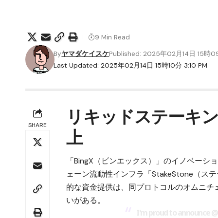
9 Min Read
By
ヤマダケイスケ
Published: 2025年02月14日 15時
Last Updated: 2025年02月14日 15時10分 3:10 PM
リキッドステーキン
SHARE
上
「
BingX（ビンエックス）
」のイノベーション
ェーン流動性インフラ「StakeStone（
的な資金提供は、同プロトコルのオムニチェー
いがある。
I'm proud to announce
@