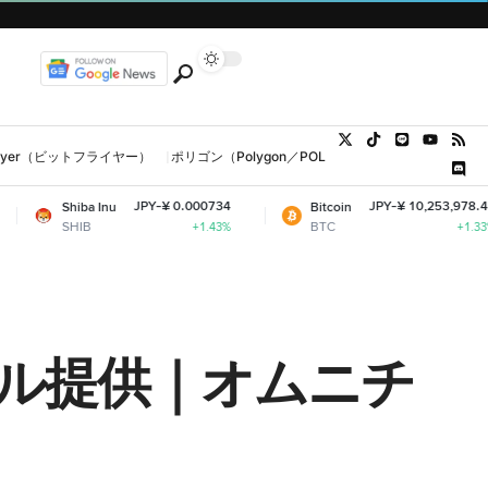
tFlyer（ビットフライヤー）
ポリゴン（Polygon／POL、MATIC）
ウォレット
JPY-¥ 0.000734
JPY-¥ 10,253,978.45
Inu
Bitcoin
Et
BTC
E
+1.43%
+1.33%
00万ドル提供｜オムニチ