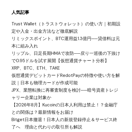
人気記事
Trust Wallet（トラストウォレット）の使い方｜初期設
定や入金・出金方法など徹底解説
リミックスポイント、BTC運用益1.3億円──貸借料は元
本に組み入れ
リップル、日足長期HMAで攻防──戻り一巡後の下抜け
で0.95ドルを試す展開【仮想通貨チャート分析】
XRP、BTC、ETH、TAKE
仮想通貨デビットカードRedotPayの特徴や使い方を解
説｜日本も物理カードが作成可能
JPX、業態転換に再審査制度を検討──暗号資産トレジ
ャリー企業は対象か
【2026年8月】Kucoinの日本人利用は禁止！？金融庁
との関係は？最新情報をお届け
Bitget日本撤退！日本人の新規登録停止＆サービス終
了へ 理由と代わりの取引所も解説