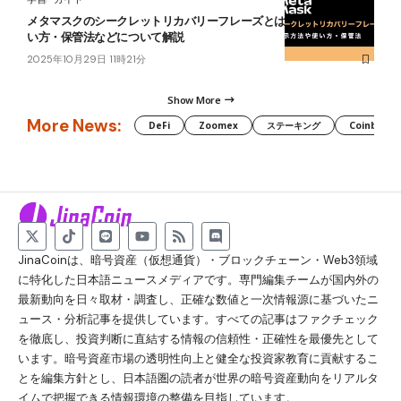
メタマスクのシークレットリカバリーフレーズとは？表示方法や使
い方・保管法などについて解説
2025年10月29日 11時21分
Show More
More News:
DeFi
Zoomex
ステーキング
Coinbase
JinaCoinは、暗号資産（仮想通貨）・ブロックチェーン・Web3領域
に特化した日本語ニュースメディアです。専門編集チームが国内外の
最新動向を日々取材・調査し、正確な数値と一次情報源に基づいたニ
ュース・分析記事を提供しています。すべての記事はファクチェック
を徹底し、投資判断に直結する情報の信頼性・正確性を最優先として
います。暗号資産市場の透明性向上と健全な投資家教育に貢献するこ
とを編集方針とし、日本語圏の読者が世界の暗号資産動向をリアルタ
イムで把握できる情報環境の整備を目指しています。