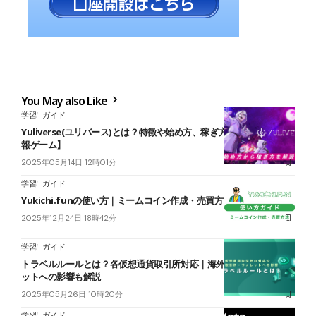
You May also Like
学習
ガイド
Yuliverse(ユリバース)とは？特徴や始め方、稼ぎ方を解説【位置情
報ゲーム】
2025年05月14日 12時01分
学習
ガイド
Yukichi.funの使い方｜ミームコイン作成・売買方法を徹底図解
2025年12月24日 18時42分
学習
ガイド
トラベルルールとは？各仮想通貨取引所対応｜海外取引所・ウォレ
ットへの影響も解説
2025年05月26日 10時20分
学習
ガイド