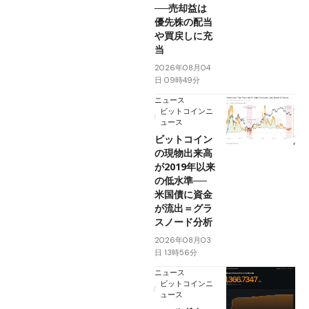
──売却益は
優先株の配当
や買戻しに充
当
2026年08月04
日 09時49分
ニュース
ビットコインニ
ュース
ビットコイン
の現物出来高
が2019年以来
の低水準──
米国債に資金
が流出＝グラ
スノード分析
2026年08月03
日 13時56分
ニュース
ビットコインニ
ュース