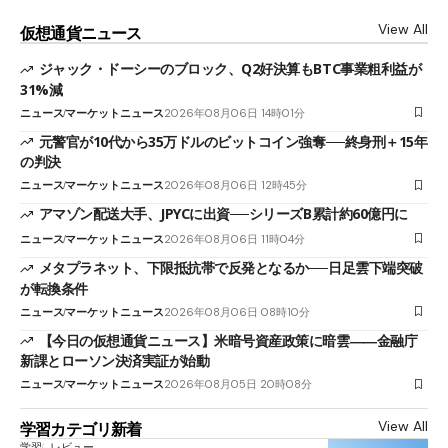
View All
仮想通貨ニュース
ジャック・ドーシーのブロック、Q2好決算もBTC事業粗利益が
31%減
ニュース
マーケットニュース
2026年08月06日 14時01分
元警官が10代から35万ドルのビットコイン強奪──終身刑＋15年
の判決
ニュース
マーケットニュース
2026年08月06日 12時45分
アマゾン配送大手、JPYCに出資──シリーズB累計約60億円に
ニュース
マーケットニュース
2026年08月06日 11時04分
メタプラネット、下限抵抗帯で反発となるか──日足雲下端突破
が転換条件
ニュース
マーケットニュース
2026年08月06日 08時10分
【今日の仮想通貨ニュース】米暗号資産政策に暗雲――金融庁
新課とローソン決済実証が始動
ニュース
マーケットニュース
2026年08月05日 20時08分
View All
学習カテゴリ新着
学習
レビュー