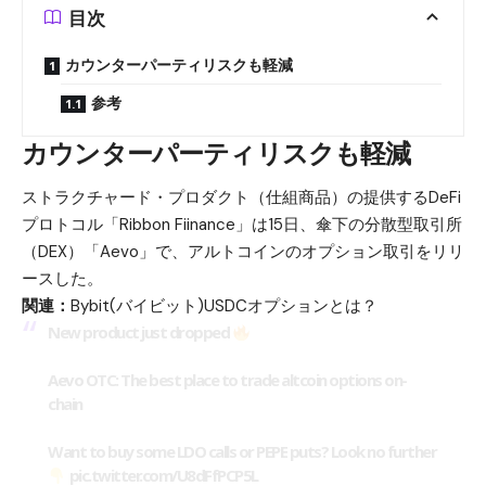
目次
カウンターパーティリスクも軽減
参考
カウンターパーティリスクも軽減
ストラクチャード・プロダクト（仕組商品）の提供するDeFi
プロトコル「Ribbon Fiinance」は15日、傘下の分散型取引所
（DEX）「Aevo」で、アルトコインのオプション取引をリリ
ースした。
関連：
Bybit(バイビット)USDCオプションとは？
New product just dropped
Aevo OTC: The best place to trade altcoin options on-
chain
Want to buy some LDO calls or PEPE puts? Look no further
pic.twitter.com/U8dFfPCP5L