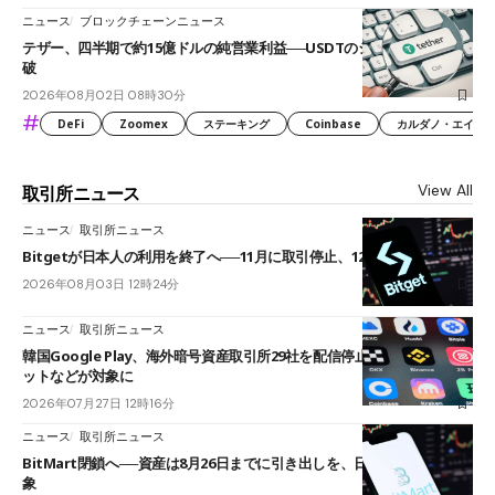
ニュース
ブロックチェーンニュース
テザー、四半期で約15億ドルの純営業利益──USDTのシェアは60%を突
破
2026年08月02日 08時30分
#
DeFi
Zoomex
ステーキング
Coinbase
カルダノ・エイダ（Ca
View All
取引所ニュース
ニュース
取引所ニュース
Bitgetが日本人の利用を終了へ──11月に取引停止、12月末に強制決済
2026年08月03日 12時24分
ニュース
取引所ニュース
韓国Google Play、海外暗号資産取引所29社を配信停止──OKXやバイビ
ットなどが対象に
2026年07月27日 12時16分
ニュース
取引所ニュース
BitMart閉鎖へ──資産は8月26日までに引き出しを、日本人利用者も対
象