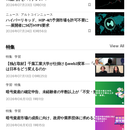
2026年07月23日 12時01分
ニュース
アルトコインニュース
ハイパーリキッド、HIP-4の予測市場を許可不要に
──展開者に50万HYPE要求
2026年07月24日 10時56分
View All
特集
特集
学習
【独占取材】千葉工業大学が仕掛けるweb3変革──「cJPY」とAIの融合
は日本をどう変えるのか
2026年07月13日 09時25分
学習
特集
暗号資産の確定申告、未経験者の半数以上が「不安・無理」
2026年06月13日 11時11分
特集
学習
暗号資産市場の成長に向け、政府や業界団体に求めることは？
2026年06月10日 11時15分