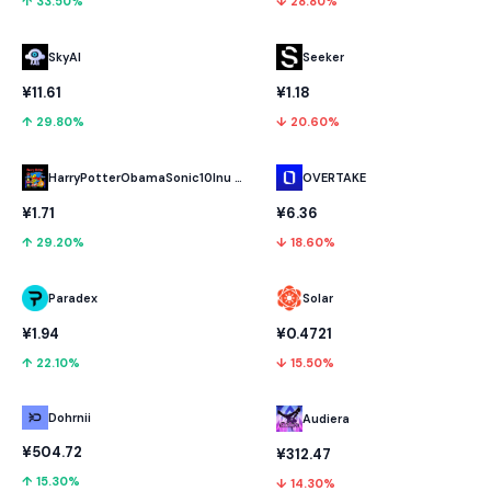
↑ 33.50%
↓ 28.80%
SkyAI
Seeker
¥11.61
¥1.18
↑ 29.80%
↓ 20.60%
HarryPotterObamaSonic10Inu (ETH)
OVERTAKE
¥1.71
¥6.36
↑ 29.20%
↓ 18.60%
Paradex
Solar
¥1.94
¥0.4721
↑ 22.10%
↓ 15.50%
Dohrnii
Audiera
¥504.72
¥312.47
↑ 15.30%
↓ 14.30%