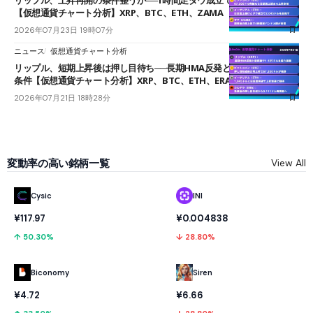
【仮想通貨チャート分析】XRP、BTC、ETH、ZAMA
2026年07月23日 19時07分
ニュース
仮想通貨チャート分析
リップル、短期上昇後は押し目待ち──長期HMA反発と雲上抜けが買い
条件【仮想通貨チャート分析】XRP、BTC、ETH、ERA
2026年07月21日 18時28分
変動率の高い銘柄一覧
View All
Cysic
INI
¥117.97
¥0.004838
↑ 50.30%
↓ 28.80%
Biconomy
Siren
¥4.72
¥6.66