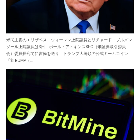
米民主党のエリザベス・ウォーレン上院議員とリチャード・ブルメン
ソール上院議員は3日、ポール・アトキンスSEC（米証券取引委員
会）委員長宛てに書簡を送り、トランプ大統領の公式ミームコイン
「$TRUMP（…