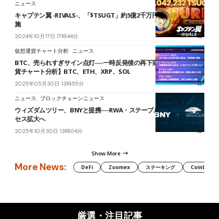
ニュース
キャプテン翼 -RIVALS-、「$TSUGT」約5億2千万円分のバーンを実
施
2024年10月17日 17時44分
仮想通貨チャート分析
ニュース
BTC、売られすぎサイン点灯──一時反発後の再下落に警戒【仮想通
貨チャート分析】BTC、ETH、XRP、SOL
2025年05月30日 13時55分
ニュース
ブロックチェーンニュース
ウィズダムツリー、BNYと提携──RWA・ステーブルコインへのアク
セス拡大へ
2025年10月30日 13時04分
Show More
More News:
DeFi
Zoomex
ステーキング
Coinbase
厳選・注目記事