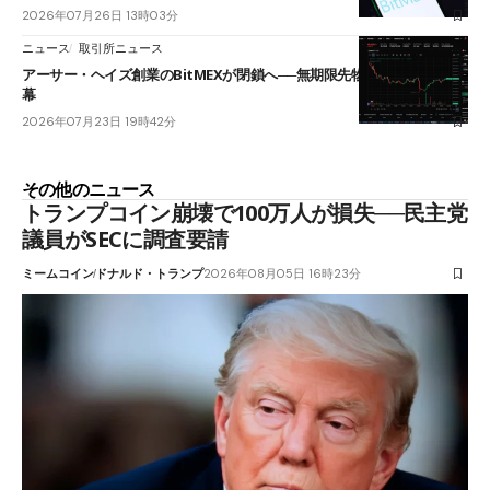
2026年07月26日 13時03分
ニュース
取引所ニュース
アーサー・ヘイズ創業のBitMEXが閉鎖へ──無期限先物を生んだ11年に
幕
2026年07月23日 19時42分
その他のニュース
トランプコイン崩壊で100万人が損失──民主党
議員がSECに調査要請
ミームコイン
ドナルド・トランプ
2026年08月05日 16時23分