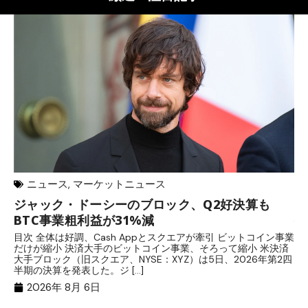
ニュース
,
マーケットニュース
ジャック・ドーシーのブロック、Q2好決算も
元
BTC事業粗利益が31%減
─
目次 全体は好調、Cash Appとスクエアが牽引 ビットコイン事業
目
だけが縮小 決済大手のビットコイン事業、そろって縮小 米決済
官
大手ブロック（旧スクエア、NYSE：XYZ）は5日、2026年第2四
「
半期の決算を発表した。ジ […]
ッ
2026年 8月 6日