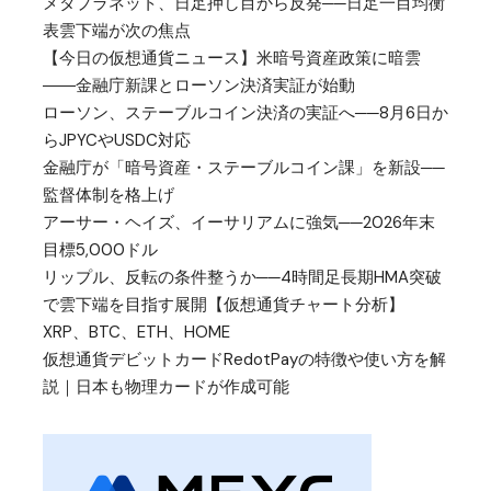
メタプラネット、日足押し目から反発──日足一目均衡
表雲下端が次の焦点
【今日の仮想通貨ニュース】米暗号資産政策に暗雲
――金融庁新課とローソン決済実証が始動
ローソン、ステーブルコイン決済の実証へ──8月6日か
らJPYCやUSDC対応
金融庁が「暗号資産・ステーブルコイン課」を新設──
監督体制を格上げ
アーサー・ヘイズ、イーサリアムに強気──2026年末
目標5,000ドル
リップル、反転の条件整うか──4時間足長期HMA突破
で雲下端を目指す展開【仮想通貨チャート分析】
XRP、BTC、ETH、HOME
仮想通貨デビットカードRedotPayの特徴や使い方を解
説｜日本も物理カードが作成可能