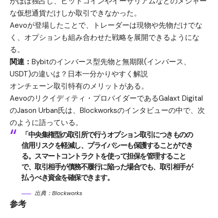
がほぼ独占し、ビットコインやイーサリアムなどのメジャー
な仮想通貨だけしか取引できなかった。
Aevoが登場したことで、トレーダーは現物や先物だけでな
く、オプションも組み合わせた戦略を展開できるようにな
る。
関連：
Bybitのインバース型先物と無期限(インバース、
USDT)の違いは？日本一分かりやすく解説
オンチェーン取引特有のメリットがある。
Aevoのリクイディティ・プロバイダーであるGalaxt Digital
のJason Urban氏は、Blockworksのインタビューの中で、次
のように語っている。
「中央集権型の取引所で行うオプション取引につきものの
信用リスクを軽減し、プライバシーも保護することができ
る。スマートコントラクトを使って担保を管理すること
で、取引相手が債務不履行に陥った場合でも、取引相手が
払うべき資金を確保できます。
出典：
Blockworks
参考