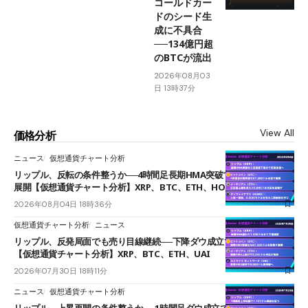
コールドカー
ドのシード生
成に不具合
──134億円超
のBTCが流出
2026年08月03
日 13時37分
View All
価格分析
ニュース
仮想通貨チャート分析
リップル、反転の条件整うか──4時間足長期HMA突破で雲下端を目指す
展開【仮想通貨チャート分析】XRP、BTC、ETH、HOME
2026年08月04日 18時36分
仮想通貨チャート分析
ニュース
リップル、反発局面でも売り目線継続──下降ダウ成立で下値追う展開
【仮想通貨チャート分析】XRP、BTC、ETH、UAI
2026年07月30日 18時11分
ニュース
仮想通貨チャート分析
リップル、上昇再開の条件整うか──1時間足ダウ成立で1.185ドルを狙う