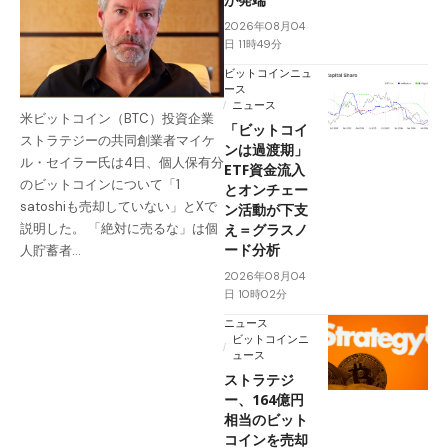
2026年08月04
日 11時49分
ビットコインニュ
ース
ニュース
米ビットコイン（BTC）投資企業
「ビットコイ
ストラテジーの共同創業者マイケ
ンは過渡期」
ル・セイラー氏は4日、個人保有分
ETF資金流入
のビットコインについて「1
とオンチェー
satoshiも売却していない」とXで
ン活動が下支
え＝グラスノ
説明した。 「絶対に売るな」は個
ード分析
人貯蓄者…
2026年08月04
日 10時02分
ニュース
ビットコインニ
ュース
ストラテジ
ー、164億円
相当のビット
コインを売却