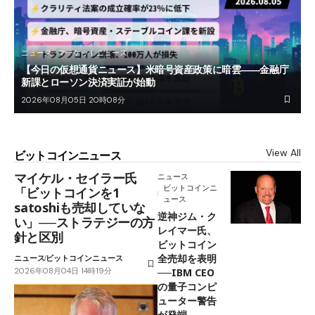
ニュース
マーケットニュース
【今日の仮想通貨ニュース】米暗号資産政策に暗雲――金融庁
新課とローソン決済実証が始動
2026年08月05日 20時08分
View All
ビットコインニュース
マイケル・セイラー氏
ニュース
ビットコインニ
「ビットコインを1
ュース
satoshiも売却していな
逆神ジム・ク
い」──ストラテジーの方
レイマー氏、
針と区別
ビットコイン
全売却を表明
ニュース
ビットコインニュース
2026年08月04日 14時19分
──IBM CEO
の量子コンピ
ューター警告
が発端