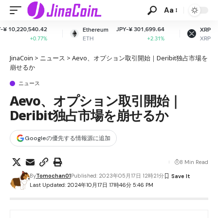
Aa
JPY-¥ 301,699.64
JPY-¥ 165.83
Ethereum
XRP
ETH
XRP
+2.31%
-1.65%
JinaCoin
>
ニュース
>
Aevo、オプション取引開始｜Deribit独占市場を
崩せるか
ニュース
Aevo、オプション取引開始｜
Deribit独占市場を崩せるか
Googleの優先する情報源に追加
8 Min Read
By
Tomochan01
Published: 2023年05月17日 12時21分
Last Updated: 2024年10月17日 17時46分 5:46 PM