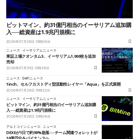
ビットマイン、約31億円相当のイーサリアム追加購
入──総資産は1.9兆円規模に
2026年07月28日 12時06分
ニュース
イーサリアムニュース
東証上場クオンタムS、イーサリアム1,000枚を追加
売却
2026年07月31日 12時29分
ニュース
DeFiニュース
1inch、セルフカストディ型流動性レイヤー「Aqua」を正式展開
2026年07月29日 15時22分
ニュース
イーサリアムニュース
ビットマイン、約31億円相当のイーサリアム追加購
入──総資産は1.9兆円規模に
2026年07月28日 12時06分
アルトコインニュース
ニュース
DEXEが1日で約90%急落──チーム関連ウォレットが
10億円分をバイナンスへ