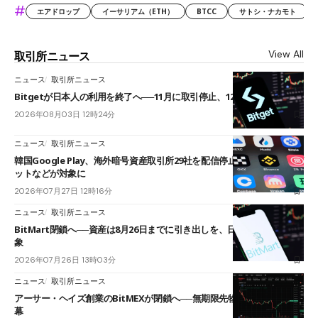
#
エアドロップ
イーサリアム（ETH）
BTCC
サトシ・ナカモト
View All
取引所ニュース
ニュース
取引所ニュース
Bitgetが日本人の利用を終了へ──11月に取引停止、12月末に強制決済
2026年08月03日 12時24分
ニュース
取引所ニュース
韓国Google Play、海外暗号資産取引所29社を配信停止──OKXやバイビ
ットなどが対象に
2026年07月27日 12時16分
ニュース
取引所ニュース
BitMart閉鎖へ──資産は8月26日までに引き出しを、日本人利用者も対
象
2026年07月26日 13時03分
ニュース
取引所ニュース
アーサー・ヘイズ創業のBitMEXが閉鎖へ──無期限先物を生んだ11年に
幕