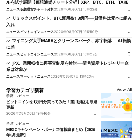
ルを試す展開【仮想通貨チャート分析】XRP、BTC、ETH、TAKE
ニュース
仮想通貨チャート分析
2026年08月07日 18時22分
リミックスポイント、BTC運用益1.3億円──貸借料は元本に組み
入れ
ニュース
ビットコインニュース
2026年08月07日 15時59分
マイニング大手MARAとクリーンスパーク、赤字転落──AI転換
に差
ニュース
ビットコインニュース
2026年08月07日 15時02分
JPX、業態転換に再審査制度を検討──暗号資産トレジャリー企
業は対象か
ニュース
マーケットニュース
2026年08月07日 13時23分
View All
学習カテゴリ新着
学習
レビュー
ビットコインを1万円分買ってみた！運用損益を毎週
更新
2026年08月06日 19時46分
学習
レビュー
MEXCキャンペーン・ボーナス情報総まとめ【2026
年8月最新】