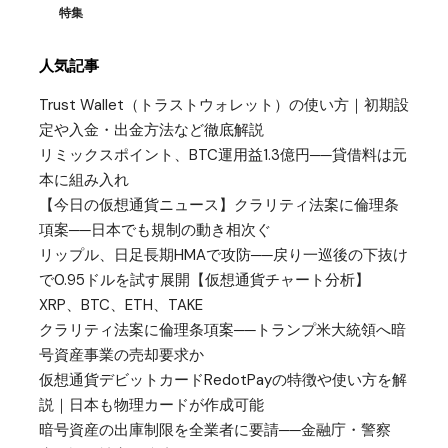
特集
人気記事
Trust Wallet（トラストウォレット）の使い方｜初期設
定や入金・出金方法など徹底解説
リミックスポイント、BTC運用益1.3億円──貸借料は元
本に組み入れ
【今日の仮想通貨ニュース】クラリティ法案に倫理条
項案──日本でも規制の動き相次ぐ
リップル、日足長期HMAで攻防──戻り一巡後の下抜け
で0.95ドルを試す展開【仮想通貨チャート分析】
XRP、BTC、ETH、TAKE
クラリティ法案に倫理条項案──トランプ米大統領へ暗
号資産事業の売却要求か
仮想通貨デビットカードRedotPayの特徴や使い方を解
説｜日本も物理カードが作成可能
暗号資産の出庫制限を全業者に要請──金融庁・警察