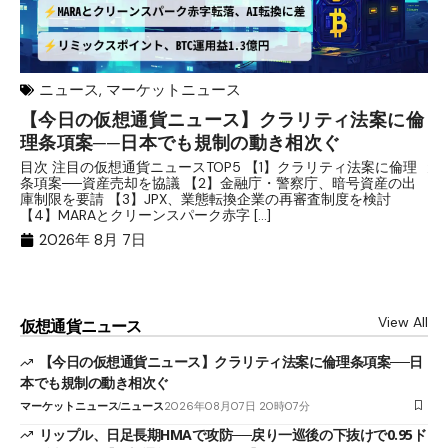
ニュース
,
マーケットニュース
【今日の仮想通貨ニュース】クラリティ法案に倫
リ
理条項案──日本でも規制の動き相次ぐ
下
分
目次 注目の仮想通貨ニュースTOP5 【1】クラリティ法案に倫理
条項案──資産売却を協議 【2】金融庁・警察庁、暗号資産の出
目
庫制限を要請 【3】JPX、業態転換企業の再審査制度を検討
ト
【4】MARAとクリーンスパーク赤字 […]
（
（X
2026年 8月 7日
View All
仮想通貨ニュース
【今日の仮想通貨ニュース】クラリティ法案に倫理条項案──日
本でも規制の動き相次ぐ
マーケットニュース
ニュース
2026年08月07日 20時07分
リップル、日足長期HMAで攻防──戻り一巡後の下抜けで0.95ド