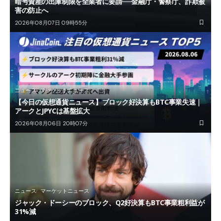
暗号資産の出庫制限を全業者に要請──金融庁・警察庁、詐欺被
害の防止へ
2026年08月07日 09時55分
ニュース
マーケットニュース
【今日の仮想通貨ニュース】ブロック好決算もBTC事業失速｜
アークとJPYCは基盤拡大
2026年08月06日 20時07分
ニュース
マーケットニュース
ジャック・ドーシーのブロック、Q2好決算もBTC事業粗利益が
31%減