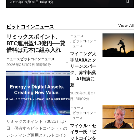
2026年08月06日 14時01分
View All
ビットコインニュース
リミックスポイント、
ニュース
ビットコインニ
BTC運用益1.3億円──貸
ュース
借料は元本に組み入れ
マイニング大
ニュース
ビットコインニュース
手MARAとク
2026年08月07日 15時59分
リーンスパー
ク、赤字転落
──AI転換に
差
2026年08月07
日 15時02分
ニュース
ビットコインニ
ュース
リミックスポイント（3825）は7
マイケル・セ
日、保有するビットコイン（）の
イラー氏「ビ
レンディング運用とアルトコイン
ットコインを