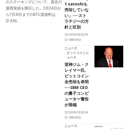
のステーキングについて、直近の
1 satoshiも
運用実績を開示した。2月24日か
売却していな
ら7月31日までのBTC貸借料は
い」──スト
ラテジーの方
12.436…
針と区別
2026年08月04
日 14時19分
ニュース
ビットコインニ
ュース
逆神ジム・ク
レイマー氏、
ビットコイン
全売却を表明
──IBM CEO
の量子コンピ
ューター警告
が発端
2026年08月04
日 11時49分
ニュース