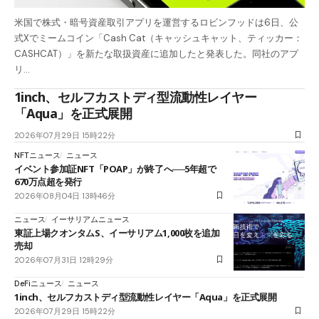
米国で株式・暗号資産取引アプリを運営するロビンフッドは6日、公
式Xでミームコイン「Cash Cat（キャッシュキャット、ティッカー：
CASHCAT）」を新たな取扱資産に追加したと発表した。同社のアプ
リ…
1inch、セルフカストディ型流動性レイヤー
「Aqua」を正式展開
2026年07月29日 15時22分
NFTニュース
ニュース
イベント参加証NFT「POAP」が終了へ──5年超で
670万点超を発行
2026年08月04日 13時46分
ニュース
イーサリアムニュース
東証上場クオンタムS、イーサリアム1,000枚を追加
売却
2026年07月31日 12時29分
DeFiニュース
ニュース
1inch、セルフカストディ型流動性レイヤー「Aqua」を正式展開
2026年07月29日 15時22分