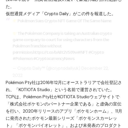
た。
仮想通貨メディア「
Crypto Daily
」がこの件を報道した。
Pokémon Sues Crypto NFT Game Of The Same Name
The Pokémon Company is taking an Australian crypto
game company to court for using characters from the
Pokémon franchise without
permission.
https://t.co/bA8t2VS09w
#NFT
#Crypto
#Pokemon
#CryptocurrencyNews
— Crypto Daily™ (@cryptodailyuk)
December 22,
2022
Pokémon Pty社は2016年12月にオーストラリアで
会社登記
さ
れ、「KOTIOTA Studio」という名前で運営されていた。
TCPiは、Pokémon Pty社が
KOTIOTA Studioウェブサイト
で
「株式会社ポケモンのパートナー企業である」と虚偽の宣伝
を行い、2020年リリースのアプリ「ポケモンホーム」、11月
に発売されたポケモン最新シリーズ「ポケモンスカーレッ
ト」「ポケモンバイオレット」、および未発表のプロダクト