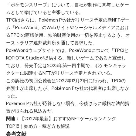
「ポケモンスリープ」について、自社が制作に関与したゲー
ムとして挙げていると主張している。
TPCiはさらに、Pokémon Pty社がリリース予定の新NFTゲー
ム「PokeWorld」のWebサイトやソーシャルメディアにおけ
るTPCiの商標使用、知的財産使用の一切を停止するよう、オ
ーストラリア連邦裁判所を通して要求した。
PokeWorldウェブサイト
では、PokeWorldについて「TPCiと
KOTIOTA Studioが提供する」新しいゲームであると宣伝し
ており、発売予定は2023年第一四半期で、ポケモンキャラ
クターに関連するNFTがリリース予定とされている。
この訴訟の初回公聴会は2022年12月21日に行われ、TPCiの
弁護士が出席したが、Pokémon Pty社の代表者は出席しなか
った。
Pokémon Pty社が応答しない場合、今後さらに厳格な法的措
置が取られる見込みだ。
関連：
【2022年最新】おすすめNFTゲームランキング
TOP15｜始め方・稼ぎ方も解説
参考文献