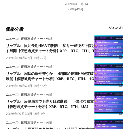
2026年08月04
日 09時49分
View All
価格分析
ニュース
仮想通貨チャート分析
リップル、日足長期HMAで攻防──戻り一巡後の下抜けで0.95ドルを試
す展開【仮想通貨チャート分析】XRP、BTC、ETH、TAKE
2026年08月07日 18時22分
ニュース
仮想通貨チャート分析
リップル、反転の条件整うか──4時間足長期HMA突破で雲下端を目指す
展開【仮想通貨チャート分析】XRP、BTC、ETH、HOME
2026年08月04日 18時36分
ニュース
仮想通貨チャート分析
リップル、反発局面でも売り目線継続──下降ダウ成立で下値追う展開
【仮想通貨チャート分析】XRP、BTC、ETH、UAI
2026年07月30日 18時11分
ニュース
仮想通貨チャート分析