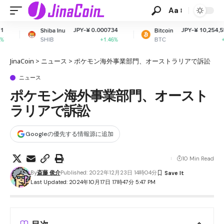
Aa
JPY-¥ 0.000734
JPY-¥ 10,254,559.48
hiba Inu
Bitcoin
HIB
BTC
+1.46%
+1.35%
JinaCoin
>
ニュース
>
ポケモン海外事業部門、オーストラリアで訴訟
ニュース
ポケモン海外事業部門、オースト
ラリアで訴訟
Googleの優先する情報源に追加
10 Min Read
By
斎藤 俊介
Published: 2022年12月23日 14時04分
Last Updated: 2024年10月17日 17時47分 5:47 PM