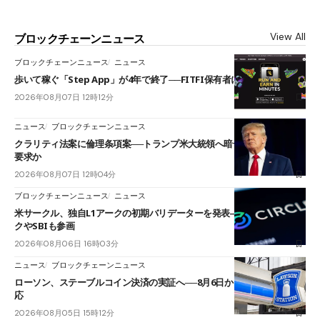
View All
ブロックチェーンニュース
ブロックチェーンニュース
ニュース
歩いて稼ぐ「Step App」が4年で終了──FITFI保有者に対応呼びかけ
2026年08月07日 12時12分
ニュース
ブロックチェーンニュース
クラリティ法案に倫理条項案──トランプ米大統領へ暗号資産事業の売却
要求か
2026年08月07日 12時04分
ブロックチェーンニュース
ニュース
米サークル、独自L1アークの初期バリデーターを発表――ブラックロッ
クやSBIも参画
2026年08月06日 16時03分
ニュース
ブロックチェーンニュース
ローソン、ステーブルコイン決済の実証へ──8月6日からJPYCやUSDC対
応
2026年08月05日 15時12分