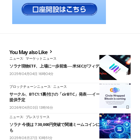
You May also Like
ニュース
マーケットニュース
ソラナ現物ETF、上場に一歩前進──米SECがフィデリティ申請を受理
2025年04月04日 16時04分
ブロックチェーンニュース
ニュース
サークル、BTC1:1裏付けの「cirBTC」発表──イーサリアムとArcで
提供予定
2026年04月03日 13時16分
ニュース
プレスリリース
ソラナ 今後は？30,000円突破で関連ミームコインに資金流入の流れ
も
2025年08月27日 10時51分