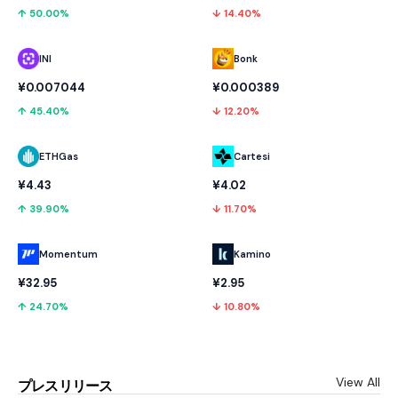
↑ 50.00%
↓ 14.40%
INI
Bonk
¥0.007044
¥0.000389
↑ 45.40%
↓ 12.20%
ETHGas
Cartesi
¥4.43
¥4.02
↑ 39.90%
↓ 11.70%
Momentum
Kamino
¥32.95
¥2.95
↑ 24.70%
↓ 10.80%
View All
プレスリリース