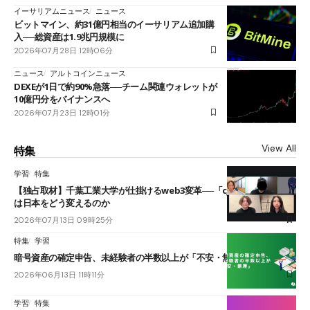
イーサリアムニュース
ニュース
ビットマイン、約31億円相当のイーサリアム追加購
入──総資産は1.9兆円規模に
2026年07月28日 12時06分
ニュース
アルトコインニュース
DEXEが1日で約90%急落──チーム関連ウォレットが
10億円分をバイナンスへ
2026年07月23日 12時01分
View All
特集
学習
特集
【独占取材】千葉工業大学が仕掛けるweb3変革──「cJPY」とAIの融合
は日本をどう変えるのか
2026年07月13日 09時25分
特集
学習
暗号資産の確定申告、未経験者の半数以上が「不安・無理」
2026年06月13日 11時11分
学習
特集