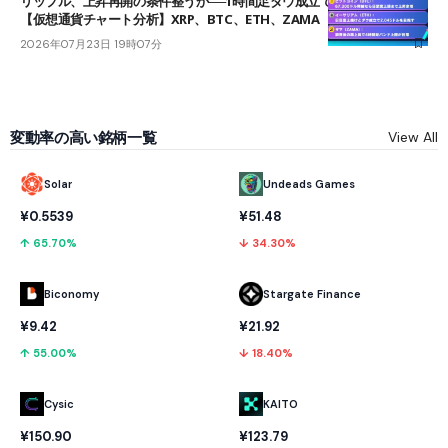
リップル、上昇再開の条件整うか──1時間足ダウ成立で1.185ドルを狙う
【仮想通貨チャート分析】XRP、BTC、ETH、ZAMA
2026年07月23日 19時07分
変動率の高い銘柄一覧
View All
Solar
Undeads Games
¥0.5539
¥51.48
↑ 65.70%
↓ 34.30%
Biconomy
Stargate Finance
¥9.42
¥21.92
↑ 55.00%
↓ 18.40%
Cysic
KAITO
¥150.90
¥123.79