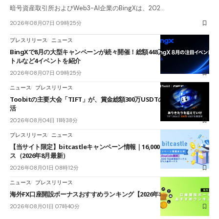
暗号資産取引所およびWeb3-AI企業のBingXは、202…
2026年08月07日 09時25分
プレスリリース
ニュース
BingXで8月の大型キャンペーンが続々開催！総額448万USDT超のAIバ
トルなど4イベントを紹介
2026年08月07日 09時25分
ニュース
プレスリリース
Toobitの主要大会「TIFT」が、賞金総額300万USDTのレースとして復
活
2026年08月04日 11時38分
プレスリリース
ニュース
【当サイト限定】bitcastleキャンペーン情報｜16,000円口座開設ボーナ
ス（2026年8月最新）
2026年08月01日 08時12分
ニュース
プレスリリース
海外FX口座開設ボーナスおすすめランキング【2026年8月最新】
2026年08月01日 07時40分