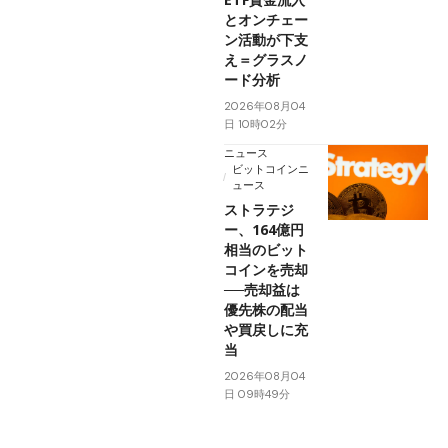
とオンチェー
ン活動が下支
え＝グラスノ
ード分析
2026年08月04
日 10時02分
ニュース
ビットコインニ
ュース
ストラテジ
ー、164億円
相当のビット
コインを売却
──売却益は
優先株の配当
や買戻しに充
当
2026年08月04
日 09時49分