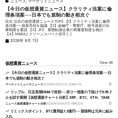
ニュース
,
マーケットニュース
【今日の仮想通貨ニュース】クラリティ法案に倫
リ
理条項案──日本でも規制の動き相次ぐ
下
分
目次 注目の仮想通貨ニュースTOP5 【1】クラリティ法案に倫理
条項案──資産売却を協議 【2】金融庁・警察庁、暗号資産の出
目
庫制限を要請 【3】JPX、業態転換企業の再審査制度を検討
ト
【4】MARAとクリーンスパーク赤字 […]
（
（X
2026年 8月 7日
View All
仮想通貨ニュース
【今日の仮想通貨ニュース】クラリティ法案に倫理条項案──日
本でも規制の動き相次ぐ
マーケットニュース
ニュース
2026年08月07日 20時07分
リップル、日足長期HMAで攻防──戻り一巡後の下抜けで0.95ド
ルを試す展開【仮想通貨チャート分析】XRP、BTC、ETH、TAKE
ニュース
仮想通貨チャート分析
2026年08月07日 18時22分
リミックスポイント、BTC運用益1.3億円──貸借料は元本に組み
入れ