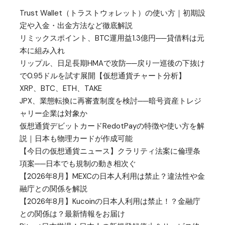
Trust Wallet（トラストウォレット）の使い方｜初期設
定や入金・出金方法など徹底解説
リミックスポイント、BTC運用益1.3億円──貸借料は元
本に組み入れ
リップル、日足長期HMAで攻防──戻り一巡後の下抜け
で0.95ドルを試す展開【仮想通貨チャート分析】
XRP、BTC、ETH、TAKE
JPX、業態転換に再審査制度を検討──暗号資産トレジ
ャリー企業は対象か
仮想通貨デビットカードRedotPayの特徴や使い方を解
説｜日本も物理カードが作成可能
【今日の仮想通貨ニュース】クラリティ法案に倫理条
項案──日本でも規制の動き相次ぐ
【2026年8月】MEXCの日本人利用は禁止？違法性や金
融庁との関係を解説
【2026年8月】Kucoinの日本人利用は禁止！？金融庁
との関係は？最新情報をお届け