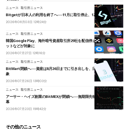
ニュース
取引所ニュース
Bitgetが日本人の利用を終了へ──11月に取引停止、12月末に強制決済
2026年08月03日 12時24分
ニュース
取引所ニュース
韓国Google Play、海外暗号資産取引所29社を配信停止──OKXやバイビ
ットなどが対象に
2026年07月27日 12時16分
ニュース
取引所ニュース
BitMart閉鎖へ──資産は8月26日までに引き出しを、日本人利用者も対
象
2026年07月26日 13時03分
ニュース
取引所ニュース
アーサー・ヘイズ創業のBitMEXが閉鎖へ──無期限先物を生んだ11年に
幕
2026年07月23日 19時42分
その他のニュース