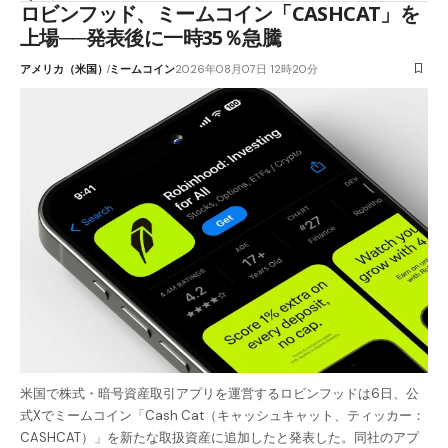
ロビンフッド、ミームコイン「CASHCAT」を
上場──発表後に一時35％急騰
アメリカ（米国）
ミームコイン
2026年08月07日 12時20分
米国で株式・暗号資産取引アプリを運営するロビンフッドは6日、公
式Xでミームコイン「Cash Cat（キャッシュキャット、ティッカー：
CASHCAT）」を新たな取扱資産に追加したと発表した。同社のアプ