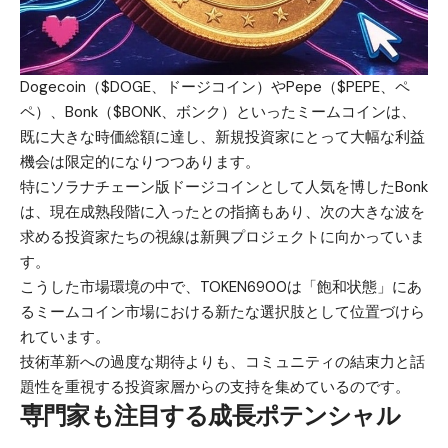
Dogecoin（$DOGE、ドージコイン）やPepe（$PEPE、ペ
ペ）、Bonk（$BONK、ボンク）といったミームコインは、
既に大きな時価総額に達し、新規投資家にとって大幅な利益
機会は限定的になりつつあります。
特にソラナチェーン版ドージコインとして人気を博したBonk
は、現在成熟段階に入ったとの指摘もあり、次の大きな波を
求める投資家たちの視線は新興プロジェクトに向かっていま
す。
こうした市場環境の中で、
TOKEN6900
は「飽和状態」にあ
るミームコイン市場における新たな選択肢として位置づけら
れています。
技術革新への過度な期待よりも、コミュニティの結束力と話
題性を重視する投資家層からの支持を集めているのです。
専門家も注目する成長ポテンシャル