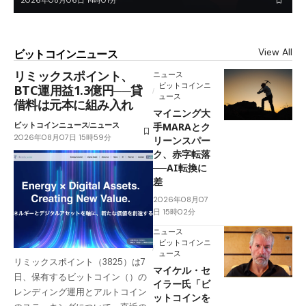
2026年08月06日 14時01分
View All
ビットコインニュース
リミックスポイント、
ニュース
ビットコインニ
BTC運用益1.3億円──貸
ュース
借料は元本に組み入れ
マイニング大
ビットコインニュース
ニュース
手MARAとク
2026年08月07日 15時59分
リーンスパー
ク、赤字転落
──AI転換に
差
2026年08月07
日 15時02分
ニュース
ビットコインニ
ュース
リミックスポイント（3825）は7
マイケル・セ
日、保有するビットコイン（）の
イラー氏「ビ
レンディング運用とアルトコイン
ットコインを