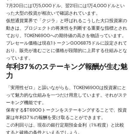
7月20日には1万5,000ドル、翌21日には1万4,000ドルとい
った大型の投資が相次いで確認されています。
仮想通貨業界で「クジラ」と呼ばれるこうした大口投資家の
動きは、プロジェクトの将来性を判断する重要な指標とされ
ており、TOKEN6900への期待値の高さを物語っています。
プレセール価格は現在1トークン0.006875ドルに設定されて
おり、販売が進むごとに価格が段階的に上昇する仕組みとな
っています。
年利37％のステーキング報酬が生む魅
力
「実用性ゼロ」と謳いながらも、
TOKEN6900
は投資家にと
って魅力的な仕組みを一つだけ用意しています。それがステ
ーキング機能です。
保有する$T6900トークンをステーキングすることで、投資
家は年利37％の報酬を受け取ることができます。
この利回りは、現在の銀行定期預金金利（1％程度）と比較
すると破格の条件といえるでしょう。