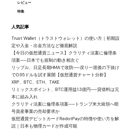
レビュー
特集
人気記事
Trust Wallet（トラストウォレット）の使い方｜初期設
定や入金・出金方法など徹底解説
【今日の仮想通貨ニュース】クラリティ法案に倫理条
項案──日本でも規制の動き相次ぐ
リップル、日足長期HMAで攻防──戻り一巡後の下抜け
で0.95ドルを試す展開【仮想通貨チャート分析】
XRP、BTC、ETH、TAKE
リミックスポイント、BTC運用益1.3億円──貸借料は元
本に組み入れ
クラリティ法案に倫理条項案──トランプ米大統領へ暗
号資産事業の売却要求か
仮想通貨デビットカードRedotPayの特徴や使い方を解
説｜日本も物理カードが作成可能