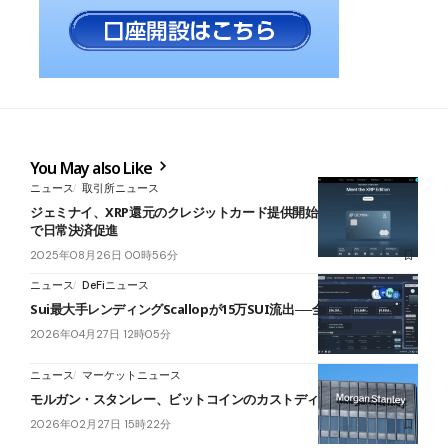
You May also Like
ニュース
取引所ニュース
ジェミナイ、XRP還元のクレジットカード提供開始──最大10％還元
で日常決済促進
2025年08月26日 00時56分
ニュース
DeFiニュース
Sui最大手レンディングScallopが15万SUI流出──全額補填を表明
2026年04月27日 12時05分
ニュース
マーケットニュース
モルガン・スタンレー、ビットコインのカストディ・取引提供へ
2026年02月27日 15時22分