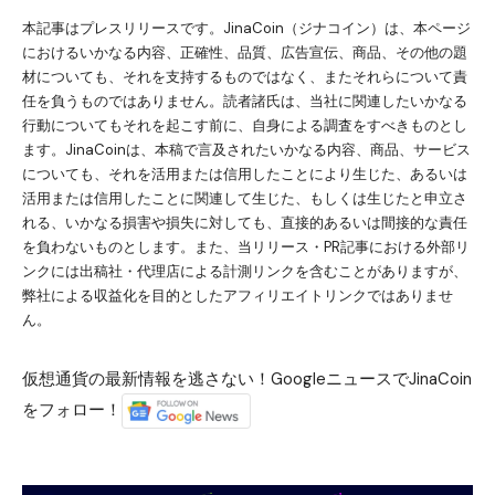
本記事はプレスリリースです。JinaCoin（ジナコイン）は、本ページ
におけるいかなる内容、正確性、品質、広告宣伝、商品、その他の題
材についても、それを支持するものではなく、またそれらについて責
任を負うものではありません。読者諸氏は、当社に関連したいかなる
行動についてもそれを起こす前に、自身による調査をすべきものとし
ます。JinaCoinは、本稿で言及されたいかなる内容、商品、サービス
についても、それを活用または信用したことにより生じた、あるいは
活用または信用したことに関連して生じた、もしくは生じたと申立さ
れる、いかなる損害や損失に対しても、直接的あるいは間接的な責任
を負わないものとします。また、当リリース・PR記事における外部リ
ンクには出稿社・代理店による計測リンクを含むことがありますが、
弊社による収益化を目的としたアフィリエイトリンクではありませ
ん。
仮想通貨の最新情報を逃さない！GoogleニュースでJinaCoin
をフォロー！