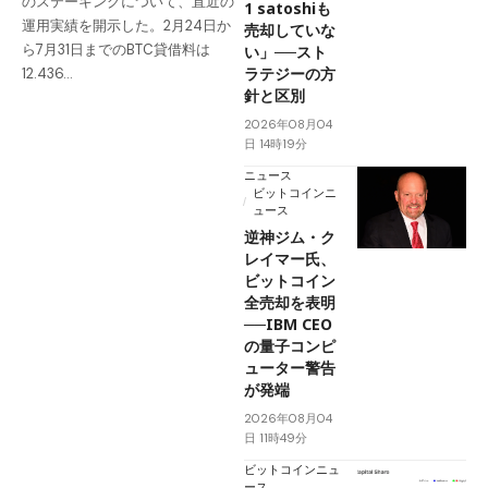
のステーキングについて、直近の
1 satoshiも
運用実績を開示した。2月24日か
売却していな
ら7月31日までのBTC貸借料は
い」──スト
ラテジーの方
12.436…
針と区別
2026年08月04
日 14時19分
ニュース
ビットコインニ
ュース
逆神ジム・ク
レイマー氏、
ビットコイン
全売却を表明
──IBM CEO
の量子コンピ
ューター警告
が発端
2026年08月04
日 11時49分
ビットコインニュ
ース