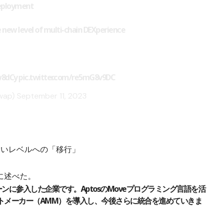
deployment
 new level of multi-chain DEXperience
w8dCy
pic.twitter.com/re5mG8v9DC
Swap)
September 11, 2023
く新しいレベルへの「移行」
に述べた。
チェーンに参入した企業です。AptosのMoveプログラミング言語を活
ケットメーカー（AMM）を導入し、今後さらに統合を進めていきま