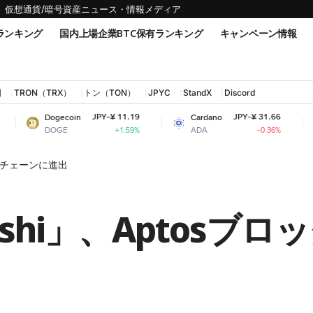
仮想通貨/暗号資産ニュース・情報メディア
ランキング
国内上場企業BTC保有ランキング
キャンペーン情報
国
TRON（TRX）
トン（TON）
JPYC
StandX
Discord
JPY-¥ 11.19
JPY-¥ 31.66
gecoin
Cardano
Shiba Inu
OGE
ADA
SHIB
+1.59%
-0.36%
ックチェーンに進出
shi」、Aptosブ