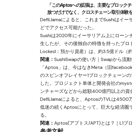
「このAptosへの拡張は、主要なブロッ
放つだけでなく、クロスチェーン取引体験
DefiLlamaによると、これまでSushiはイーサリア
どでアクセス可能だった。
Sushiは2020年にイーサリアム上にローン
生したが、その後独自の特徴を持ったプロトコルと
Locked：預かり資産）は、約3.5億ドル（
関連：
SushiSwapの使い方｜Swapか
「Aptos」は、今はなきMeta（旧faceb
のスピンオフレイヤー1ブロックチェーンの1
した。プロジェクト単体と開発会社のmysten l
ンチャーズなどから総額400億円以上の資
DefiLlamaによると、AptosのTVLは4
低迷の続くAptosにとって、巨大な経済圏
る。
関連：
Aptos(アプトス/APT)とは？｜
参考文献