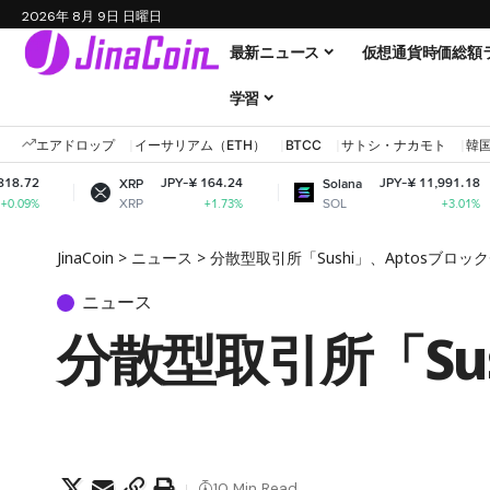
2026年 8月 9日 日曜日
最新ニュース
仮想通貨時価総額
学習
エアドロップ
イーサリアム（ETH）
BTCC
サトシ・ナカモト
韓
JPY-¥ 164.24
JPY-¥ 11,991.18
XRP
Solana
Do
XRP
SOL
D
+1.73%
+3.01%
JinaCoin
>
ニュース
>
分散型取引所「Sushi」、Aptosブロ
ニュース
分散型取引所「Su
10 Min Read