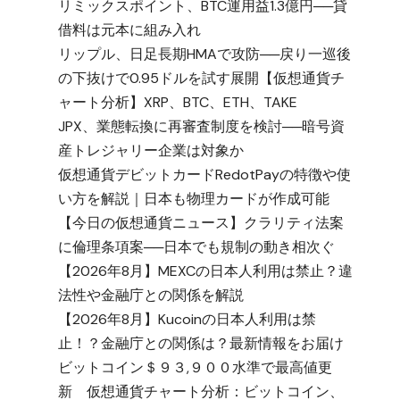
リミックスポイント、BTC運用益1.3億円──貸
借料は元本に組み入れ
リップル、日足長期HMAで攻防──戻り一巡後
の下抜けで0.95ドルを試す展開【仮想通貨チ
ャート分析】XRP、BTC、ETH、TAKE
JPX、業態転換に再審査制度を検討──暗号資
産トレジャリー企業は対象か
仮想通貨デビットカードRedotPayの特徴や使
い方を解説｜日本も物理カードが作成可能
【今日の仮想通貨ニュース】クラリティ法案
に倫理条項案──日本でも規制の動き相次ぐ
【2026年8月】MEXCの日本人利用は禁止？違
法性や金融庁との関係を解説
【2026年8月】Kucoinの日本人利用は禁
止！？金融庁との関係は？最新情報をお届け
ビットコイン＄９３,９００水準で最高値更
新 仮想通貨チャート分析：ビットコイン、