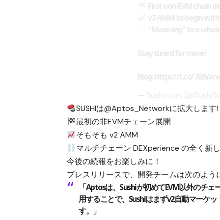
First non-EVM chain 
v2 AMM to begin with
"Move-ing" to a whole
Stay tuned for more!
Blog:
https://t.co/7EBWc
— Sushi.com (@Sushi
SUSHIは@Aptos_Networkに拡大します!
最初の非EVMチェーン展開
そもそも v2 AMM
マルチチェーン DEXperience の全
今後の続報をお楽しみに！
プレスリリースで、開発チームは次のよう
「Aptosは、Sushiが初めてEVM以外の
用することで、Sushiはまずv2自動マー
す。」