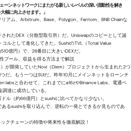
クチェーンネットワークにまたがる新しいレベルの深い流動性を解き
を大幅に向上させます。」
ム、Arbitrum、Base、Polygon、Fantom、BNB Chainな
チされたDEX（分散型取引所）だ。Uniswapのコピーとして誕
して進化してきた。SushiのTVL（Total Value
約510億円）で、28番目に大きいDEXだ。
ら流動性プール、収益を得る方法まで解説
ook）が開発していたNovi（Diem）プロジェクトから生まれた2つ
つだ。もう一つはSUIだ。昨年10月にメインネットをローンチ
absと合わせて、これまでにa16zやBinance Labs、電通ベ
金調達に成功している。
500万ドル（約66億円）とsushiに比べてかなり少ない。
であるsushiを取り込んで、逆転の一発とできるか見ものであ
L1ブロックチェーンの特徴や将来性を徹底解説！