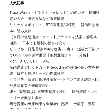
人気記事
Trust Wallet（トラストウォレット）の使い方｜初期設
定や入金・出金方法など徹底解説
リミックスポイント、BTC運用益1.3億円──貸借料は元
本に組み入れ
【今日の仮想通貨ニュース】クラリティ法案に倫理条
項案──日本でも規制の動き相次ぐ
リップル、日足長期HMAで攻防──戻り一巡後の下抜け
で0.95ドルを試す展開【仮想通貨チャート分析】
XRP、BTC、ETH、TAKE
仮想通貨デビットカードRedotPayの特徴や使い方を解
説｜日本も物理カードが作成可能
クラリティ法案に倫理条項案──トランプ米大統領へ暗
号資産事業の売却要求か
JPX、業態転換に再審査制度を検討──暗号資産トレジ
ャリー企業は対象か
暗号資産の出庫制限を全業者に要請──金融庁・警察