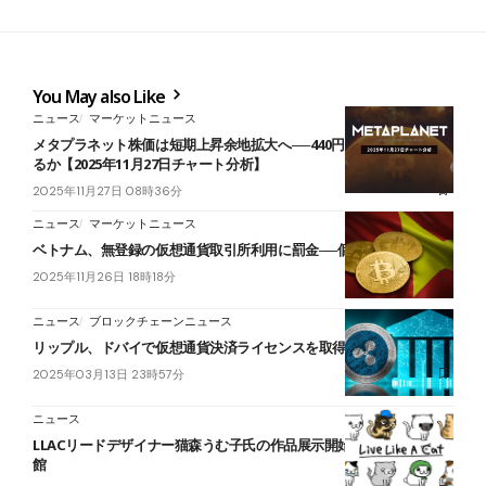
You May also Like
ニュース
マーケットニュース
メタプラネット株価は短期上昇余地拡大へ──440円を試す展開とな
るか【2025年11月27日チャート分析】
2025年11月27日 08時36分
ニュース
マーケットニュース
ベトナム、無登録の仮想通貨取引所利用に罰金──個人最大約18万円
2025年11月26日 18時18分
ニュース
ブロックチェーンニュース
リップル、ドバイで仮想通貨決済ライセンスを取得──初の事例
2025年03月13日 23時57分
ニュース
LLACリードデザイナー猫森うむ子氏の作品展示開始｜足利市立美術
館