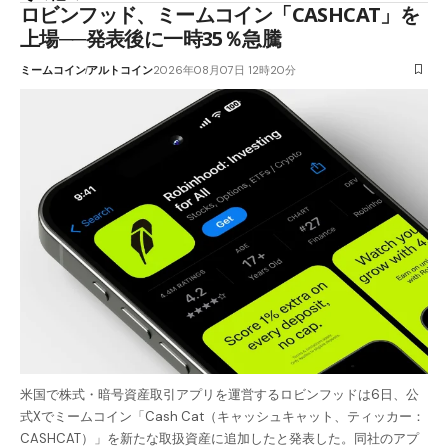
ロビンフッド、ミームコイン「CASHCAT」を
上場──発表後に一時35％急騰
ミームコイン
アルトコイン
2026年08月07日 12時20分
米国で株式・暗号資産取引アプリを運営するロビンフッドは6日、公
式Xでミームコイン「Cash Cat（キャッシュキャット、ティッカー：
CASHCAT）」を新たな取扱資産に追加したと発表した。同社のアプ