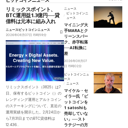
リミックスポイント、
ニュース
ビットコインニ
BTC運用益1.3億円──貸
ュース
借料は元本に組み入れ
マイニング大
ニュース
ビットコインニュース
手MARAとク
2026年08月07日 15時59分
リーンスパー
ク、赤字転落
──AI転換に
差
2026年08月07
日 15時02分
ビットコインニュ
ース
ニュース
リミックスポイント（3825）は7
マイケル・セ
日、保有するビットコイン（）の
イラー氏「ビ
レンディング運用とアルトコイン
ットコインを
のステーキングについて、直近の
1 satoshiも
運用実績を開示した。2月24日か
売却していな
ら7月31日までのBTC貸借料は
い」──スト
ラテジーの方
12.436…