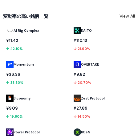
変動率の高い銘柄一覧
View All
AI Rig Complex
KAITO
¥11.42
¥110.13
↑ 42.10%
↓ 21.90%
Momentum
OVERTAKE
¥36.36
¥9.82
↑ 38.80%
↓ 20.70%
Biconomy
Zest Protocol
¥9.09
¥27.89
↑ 19.80%
↓ 14.50%
Power Protocol
KGeN