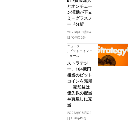
ETF資金流入
とオンチェー
ン活動が下支
え＝グラスノ
ード分析
2026年08月04
日 10時02分
ニュース
ビットコインニ
ュース
ストラテジ
ー、164億円
相当のビット
コインを売却
──売却益は
優先株の配当
や買戻しに充
当
2026年08月04
日 09時49分