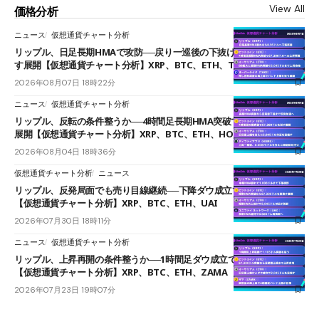
View All
価格分析
ニュース
仮想通貨チャート分析
リップル、日足長期HMAで攻防──戻り一巡後の下抜けで0.95ドルを試
す展開【仮想通貨チャート分析】XRP、BTC、ETH、TAKE
2026年08月07日 18時22分
ニュース
仮想通貨チャート分析
リップル、反転の条件整うか──4時間足長期HMA突破で雲下端を目指す
展開【仮想通貨チャート分析】XRP、BTC、ETH、HOME
2026年08月04日 18時36分
仮想通貨チャート分析
ニュース
リップル、反発局面でも売り目線継続──下降ダウ成立で下値追う展開
【仮想通貨チャート分析】XRP、BTC、ETH、UAI
2026年07月30日 18時11分
ニュース
仮想通貨チャート分析
リップル、上昇再開の条件整うか──1時間足ダウ成立で1.185ドルを狙う
【仮想通貨チャート分析】XRP、BTC、ETH、ZAMA
2026年07月23日 19時07分