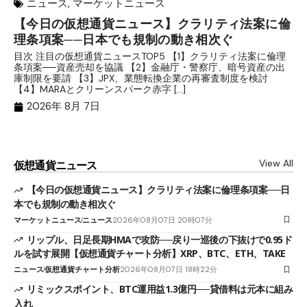
ニュース
,
マーケットニュース
【今日の仮想通貨ニュース】クラリティ法案に倫
リ
理条項案──日本でも規制の動き相次ぐ
下
分
目次 注目の仮想通貨ニュースTOP5 【1】クラリティ法案に倫理
条項案──資産売却を協議 【2】金融庁・警察庁、暗号資産の出
目
庫制限を要請 【3】JPX、業態転換企業の再審査制度を検討
ト
【4】MARAとクリーンスパーク赤字 […]
（
（X
2026年 8月 7日
View All
仮想通貨ニュース
【今日の仮想通貨ニュース】クラリティ法案に倫理条項案──日
本でも規制の動き相次ぐ
マーケットニュース
ニュース
2026年08月07日 20時07分
リップル、日足長期HMAで攻防──戻り一巡後の下抜けで0.95ド
ルを試す展開【仮想通貨チャート分析】XRP、BTC、ETH、TAKE
ニュース
仮想通貨チャート分析
2026年08月07日 18時22分
リミックスポイント、BTC運用益1.3億円──貸借料は元本に組み
入れ