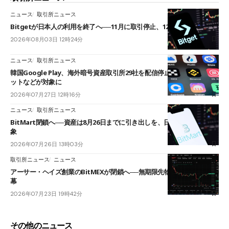
ニュース
取引所ニュース
Bitgetが日本人の利用を終了へ──11月に取引停止、12月末に強制決済
2026年08月03日 12時24分
ニュース
取引所ニュース
韓国Google Play、海外暗号資産取引所29社を配信停止──OKXやバイビ
ットなどが対象に
2026年07月27日 12時16分
ニュース
取引所ニュース
BitMart閉鎖へ──資産は8月26日までに引き出しを、日本人利用者も対
象
2026年07月26日 13時03分
取引所ニュース
ニュース
アーサー・ヘイズ創業のBitMEXが閉鎖へ──無期限先物を生んだ11年に
幕
2026年07月23日 19時42分
その他のニュース