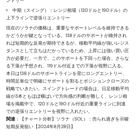
ントリー
中期（スイング）：レンジ相場（120ドルと190ドル）の
上下ラインで逆張りエントリー
現在のソラナの価格は、重要なサポートレベルを維持できる
かどうかが鍵となっている。138ドルのサポートが維持され
れば短期的な反発が期待できるが、移動平均線が強いレジス
タンスとして立ちはだかっているため、上昇には強い買い圧
力が必要だ。一方で、このサポートを下回った場合、さらな
る下落が予想され、119ドル付近までの下落が視野に入る。
本日は138ドルのサポートラインを背にロングエントリー、
時間足単位で明確にサポートを割るとポジションクローズの
戦略でいきたい。スイングトレードの場合は、日足移動平均
線が3本ともほぼ横ばいで方向感の判断が難しく、レンジ相
場を掲載中で、120ドルと190ドル付近の重要ラインに到達
での逆張りエントリーを視野に入れたい。
関連
：
【チャート分析】ソラナ（SOL）：売られ過ぎを示唆
短期反発狙い【2024年8月28日】