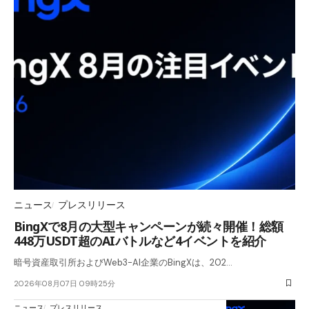
ニュース
プレスリリース
BingXで8月の大型キャンペーンが続々開催！総額
448万USDT超のAIバトルなど4イベントを紹介
暗号資産取引所およびWeb3-AI企業のBingXは、202…
2026年08月07日 09時25分
ニュース
プレスリリース