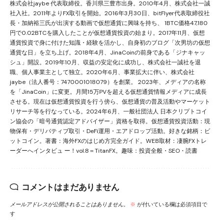
株式会社jaybe 代表取締役。香川県三豊市出身。2010年4月、株式会社一誠
社入社。2011年よりFX取引を開始。2016年3月30日、bitFlyer代表取締役社
長・加納裕三氏が出演する動画で仮想通貨に興味を持ち、 1BTC価格47,180
円で0.02BTCを購入したことが仮想通貨投資の始まり。2017年11月、仮想
通貨投資で身に付けた知識・経験を活かし、自身初のブログ「次男坊の仮想
通貨な日」を立ち上げ。2018年4月、JinaCoinの前身である「ジナキャッ
シュ」開設。2019年10月、収益の安定化に成功し、株式会社一誠社を退
職、個人事業主として独立。2020年6月、事業拡大に伴い、株式会社
jaybe（法人番号：7470001018079）を創業。 2023年、メディアの名称
を「JinaCoin」に変更。月間15万PVを超える仮想通貨情報メディアに成長
させる。現在は仮想通貨投資を行う傍ら、仮想通貨の普及活動やマーケット
リサーチ等を行なっている。2024年6月、一般社団法人 日本クリプトコイ
ン協会の「暗号通貨認定アドバイザー」資格を取得。仮想通貨投資活動：現
物保有・デリバティブ取引・DeFi運用・エアドロップ活動。好きな銘柄：ビ
ットコイン。著書：海外FXのはじめ方完全ガイド。WEB取材：凄腕FXトレ
ーダーへインタビュ ー！vol.8＝TitanFX。趣味：投資全般・SEO・読書
コメントはまだありません
メールアドレスが公開されることはありません。
※
が付いている欄は必須項目で
す