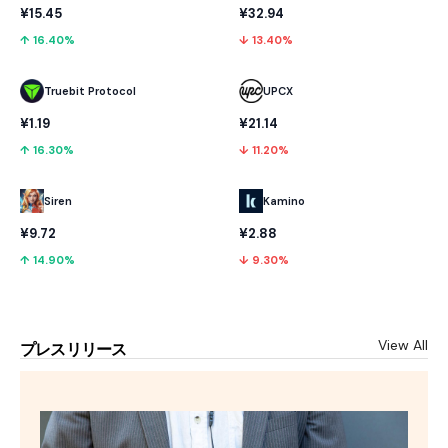
¥15.45
¥32.94
↑ 16.40%
↓ 13.40%
Truebit Protocol
UPCX
¥1.19
¥21.14
↑ 16.30%
↓ 11.20%
Kamino
Siren
¥2.88
¥9.72
↓ 9.30%
↑ 14.90%
View All
プレスリリース