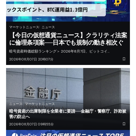
マーケットニュース
ニュース
【今日の仮想通貨ニュース】クラリティ法案
に倫理条項案──日本でも規制の動き相次ぐ
暗号資産時価総額ランキング＞ 2026年8月7日、ビットコイ…
2026年08月07日 20時07分
ニュース
マーケットニュース
暗号資産の出庫制限を全業者に要請──金融庁・警察庁、詐欺被
害の防止へ
2026年08月07日 09時55分