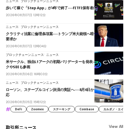
ニュース
ブロックチェーンニュース
歩いて稼ぐ「Step App」が4年で終了──FITFI保有者に対応呼びかけ
2026年08月07日 12時12分
ニュース
ブロックチェーンニュース
クラリティ法案に倫理条項案──トランプ米大統領へ暗号資産事業の売却
要求か
2026年08月07日 12時04分
ブロックチェーンニュース
ニュース
米サークル、独自L1アークの初期バリデーターを発表――ブラックロッ
クやSBIも参画
2026年08月06日 16時03分
ニュース
ブロックチェーンニュース
ローソン、ステーブルコイン決済の実証へ──8月6日からJPYCやUSDC対
応
2026年08月05日 15時12分
#
DeFi
Zoomex
ステーキング
Coinbase
カルダノ・エイダ（Ca
View All
取引所ニュース