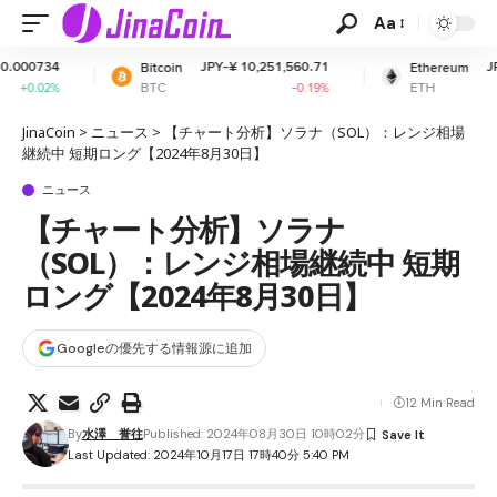
Aa
JPY-¥ 10,251,560.71
JPY-¥ 302,669.15
Bitcoin
Ethereum
BTC
ETH
-0.19%
-0.4%
JinaCoin
>
ニュース
>
【チャート分析】ソラナ（SOL）：レンジ相場
継続中 短期ロング【2024年8月30日】
ニュース
【チャート分析】ソラナ
（SOL）：レンジ相場継続中 短期
ロング【2024年8月30日】
Googleの優先する情報源に追加
12 Min Read
By
水澤 誉往
Published: 2024年08月30日 10時02分
Last Updated: 2024年10月17日 17時40分 5:40 PM