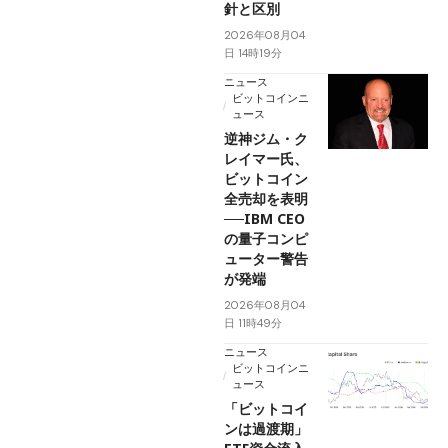
針と区別
2026年08月04
日 14時19分
ニュース
ビットコインニ
ュース
逆神ジム・ク
レイマー氏、
ビットコイン
全売却を表明
──IBM CEO
の量子コンピ
ューター警告
が発端
2026年08月04
日 11時49分
ニュース
ビットコインニ
ュース
「ビットコイ
ンは過渡期」