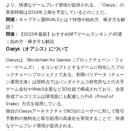
より、快適なゲームプレイ環境が提供される。「Oasys」の
実装時期は2024年上期を予定しているとのことだ。
関連：
キャプテン翼RIVALSとは？特徴や始め方、稼ぎ方を解
説！
関連：
【2023年最新】おすすめNFTゲームランキング45選
｜始め方・稼ぎ方も解説
Oasys（オアシス）について
Oasysは「Blockchain for Games（ブロックチェーン・フォ
ー・ゲームズ）」をコンセプトとするゲームに特化したブロ
ックチェーンプロジェクトである。初期バリデータ（チェー
ン運用主体）は現時点ではバンダイナムコ研究所などの大手
ゲーム会社やWeb3企業など20社超で構成されており、合意
形成アルゴリズムは環境面にも配慮したPoS（Proof of
Stake）方式を採用している。
独自のOasysアーキテクチャでBCGのユーザーに対して取引
手数料の無料化と取引処理の高速化を実現することで、快適
なゲームプレイ環境が提供される。