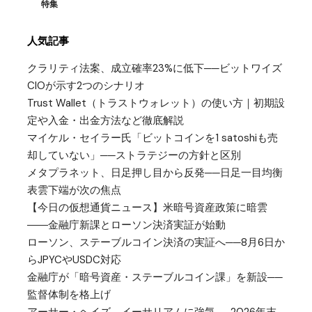
特集
人気記事
クラリティ法案、成立確率23%に低下──ビットワイズ
CIOが示す2つのシナリオ
Trust Wallet（トラストウォレット）の使い方｜初期設
定や入金・出金方法など徹底解説
マイケル・セイラー氏「ビットコインを1 satoshiも売
却していない」──ストラテジーの方針と区別
メタプラネット、日足押し目から反発──日足一目均衡
表雲下端が次の焦点
【今日の仮想通貨ニュース】米暗号資産政策に暗雲
――金融庁新課とローソン決済実証が始動
ローソン、ステーブルコイン決済の実証へ──8月6日か
らJPYCやUSDC対応
金融庁が「暗号資産・ステーブルコイン課」を新設──
監督体制を格上げ