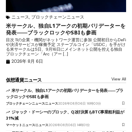
ニュース
,
ブロックチェーンニュース
米サークル、独自L1アークの初期バリデーターを
ジ
発表――ブラックロックやSBIも参画
B
目次 11の企業・機関がネットワーク運営に参加 公開初日からDeFi
目
や決済サービスが稼働予定 ステーブルコイン「USDC」を手がけ
だ
る米サークルは5日、9月16日にメインネット公開を控える独自
大
ブロックチェーン「Arc（アー […]
半
2026年 8月 6日
View All
仮想通貨ニュース
米サークル、独自L1アークの初期バリデーターを発表――ブラ
ックロックやSBIも参画
ブロックチェーンニュース
ニュース
2026年08月06日 16時03分
ジャック・ドーシーのブロック、Q2好決算もBTC事業粗利益が
31%減
マーケットニュース
ニュース
2026年08月06日 14時01分