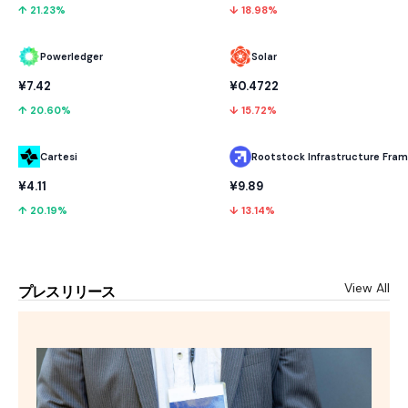
↑ 21.23%
↓ 18.98%
Powerledger
Solar
¥7.42
¥0.4722
↑ 20.60%
↓ 15.72%
Cartesi
¥4.11
¥9.89
↑ 20.19%
↓ 13.14%
View All
プレスリリース