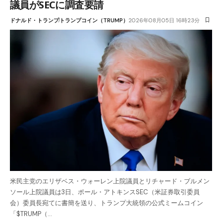
議員がSECに調査要請
ドナルド・トランプ
トランプコイン（TRUMP）
2026年08月05日 16時23分
米民主党のエリザベス・ウォーレン上院議員とリチャード・ブルメン
ソール上院議員は3日、ポール・アトキンスSEC（米証券取引委員
会）委員長宛てに書簡を送り、トランプ大統領の公式ミームコイン
「$TRUMP（…