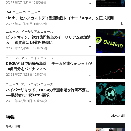
2026年07月31日 12時29分
DeFiニュース
ニュース
1inch、セルフカストディ型流動性レイヤー「Aqua」を正式展開
2026年07月29日 15時22分
ニュース
イーサリアムニュース
ビットマイン、約31億円相当のイーサリアム追加購
入──総資産は1.9兆円規模に
2026年07月28日 12時06分
ニュース
アルトコインニュース
DEXEが1日で約90%急落──チーム関連ウォレットが
10億円分をバイナンスへ
2026年07月23日 12時01分
ニュース
アルトコインニュース
ハイパーリキッド、HIP-4の予測市場を許可不要に
──展開者に50万HYPE要求
2026年07月24日 10時56分
View All
特集
学習
特集