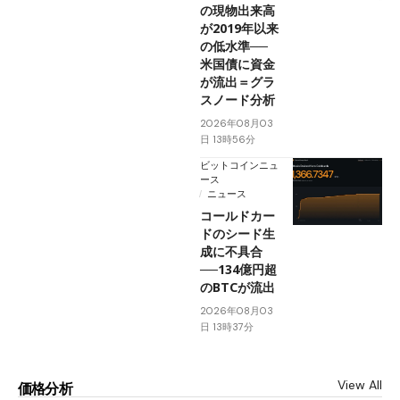
の現物出来高
が2019年以来
の低水準──
米国債に資金
が流出＝グラ
スノード分析
2026年08月03
日 13時56分
ビットコインニュ
ース
ニュース
コールドカー
ドのシード生
成に不具合
──134億円超
のBTCが流出
2026年08月03
日 13時37分
View All
価格分析