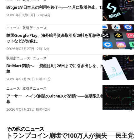
Bitgetが日本人の利用を終了へ──11月に取引停止、12月末に強制決済
2026年08月03日 12時24分
ニュース
取引所ニュース
韓国Google Play、海外暗号資産取引所29社を配信停止──OKXやバイビ
ットなどが対象に
2026年07月27日 12時16分
取引所ニュース
ニュース
BitMart閉鎖へ──資産は8月26日までに引き出しを、日本人利用者も対
象
2026年07月26日 13時03分
ニュース
取引所ニュース
アーサー・ヘイズ創業のBitMEXが閉鎖へ──無期限先物を生んだ11年に
幕
2026年07月23日 19時42分
その他のニュース
トランプコイン崩壊で100万人が損失──民主党