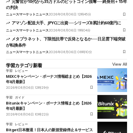
元警官が10代から35万ドルのビットコイン強奪──終身刑＋15年
の判決
ニュース
マーケットニュース
2026年08月06日 12時45分
アマゾン配送大手、JPYCに出資──シリーズB累計約60億円に
ニュース
マーケットニュース
2026年08月06日 11時04分
メタプラネット、下限抵抗帯で反発となるか──日足雲下端突破
が転換条件
ニュース
マーケットニュース
2026年08月06日 08時10分
View All
学習カテゴリ新着
学習
レビュー
MEXCキャンペーン・ボーナス情報総まとめ【2026
年8月最新】
2026年08月06日 12時29分
学習
ガイド
Bitunixキャンペーン・ボーナス情報まとめ【2026
年8月最新】
2026年08月06日 10時22分
学習
レビュー
Bitget日本撤退！日本人の新規登録停止＆サービス