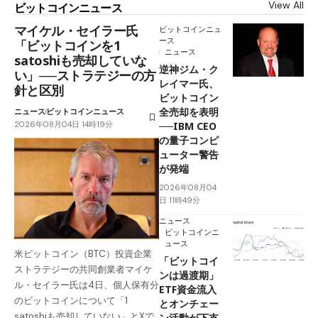
View All
ビットコインニュース
マイケル・セイラー氏
ビットコインニュ
ース
「ビットコインを1
ニュース
satoshiも売却していな
逆神ジム・ク
い」──ストラテジーの方
レイマー氏、
針と区別
ビットコイン
全売却を表明
ニュース
ビットコインニュース
2026年08月04日 14時19分
──IBM CEO
の量子コンピ
ューター警告
が発端
2026年08月04
日 11時49分
ニュース
ビットコインニ
ュース
米ビットコイン（BTC）投資企業
「ビットコイ
ストラテジーの共同創業者マイケ
ンは過渡期」
ル・セイラー氏は4日、個人保有分
ETF資金流入
のビットコインについて「1
とオンチェー
satoshiも売却していない」とXで
ン活動が下支