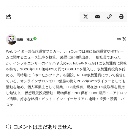
高橋 祐太
Webライター兼仮想通貨ブロガー。JinaCoinでは主に仮想通貨やNFTゲー
ムに関するニュース記事を執筆。 経歴は新潟県出身。一般社員であった
が、インフルエンサーのイケハヤ氏のYouTubeをきっかけに仮想通貨に興味
を持ち、2020年1BTC価格125万円で0.01BTCを購入し、仮想通貨投資を始
める。同時期に「ゆーたかブログ」を開設、NFTや仮想通貨について発信し
ている。オンラインサロンでSEO勉強の傍ら2022年Webライターとしても
活動を始め、個人事業主として開業。FP3級保有。現在はFP2級取得を目指
し勉強中。 仮想通貨投資活動：現物保有・NFT保有・DeFi運用・エアドロッ
プ活動。好きな銘柄：ビットコイン・イーサリアム 趣味：投資・読書・バ
スケ
コメントはまだありません