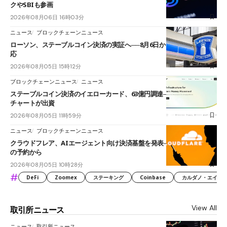
クやSBIも参画
2026年08月06日 16時03分
ニュース
ブロックチェーンニュース
ローソン、ステーブルコイン決済の実証へ──8月6日からJPYCやUSDC対
応
2026年08月05日 15時12分
ブロックチェーンニュース
ニュース
ステーブルコイン決済のイエローカード、63億円調達──ソニーやスタン
チャートが出資
2026年08月05日 11時59分
ニュース
ブロックチェーンニュース
クラウドフレア、AIエージェント向け決済基盤を発表──まずハンドル名
の予約から
2026年08月05日 10時28分
#
DeFi
Zoomex
ステーキング
Coinbase
カルダノ・エイダ（Ca
View All
取引所ニュース
ニュース
取引所ニュース