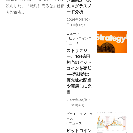
え＝グラスノ
説明した。 「絶対に売るな」は個
ード分析
人貯蓄者…
2026年08月04
日 10時02分
ニュース
ビットコインニ
ュース
ストラテジ
ー、164億円
相当のビット
コインを売却
──売却益は
優先株の配当
や買戻しに充
当
2026年08月04
日 09時49分
ビットコインニュ
ース
ニュース
ビットコイン