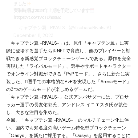
ました
実装時期は2024年上期を予定しています
https://t.co/1VcTDhsxBZ
— キャプテン翼 -RIVALS- (@TsubasaRivalsJA)
December 11, 2023
「キャプテン翼 -RIVALS-」は、原作「キャプテン翼」に実
際に登場する選手たちをNFTで育成し、他のプレイヤーと対
戦できる新感覚ブロックチェーンゲームである。原作を完全
再現した「ライバルモード」、選手やサポートキャラクター
でオンライン対戦ができる「PvPモード」、さらに新たに実
装した、11選手での本格的なPvPを実現した「Arenaモード」
の3つのゲームモードが楽しめるゲームだ。
「キャプテン翼 -RIVALS-」公式アンバサダーには、プロサ
ッカー選手の長友佑都氏、アンドレス イニエスタ氏が就任
し、大きな注目を集めた。
今回、「キャプテン翼 -RIVALS-」のマルチチェーン化に伴
い、国内でも知名度の高いゲーム特化型ブロックチェーン
「Oasys」を新たに採用する。「Oasys」を起用することに