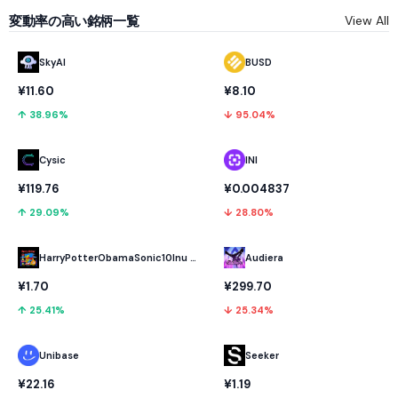
変動率の高い銘柄一覧
View All
SkyAI
BUSD
¥11.60
¥8.10
↑ 38.96%
↓ 95.04%
Cysic
INI
¥119.76
¥0.004837
↑ 29.09%
↓ 28.80%
HarryPotterObamaSonic10Inu (ETH)
Audiera
¥1.70
¥299.70
↑ 25.41%
↓ 25.34%
Unibase
Seeker
¥22.16
¥1.19