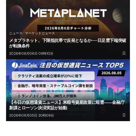
ニュース
マーケットニュース
メタプラネット、下限抵抗帯で反発となるか──日足雲下端突破
が転換条件
2026年08月06日 08時10分
ニュース
マーケットニュース
【今日の仮想通貨ニュース】米暗号資産政策に暗雲――金融庁
新課とローソン決済実証が始動
2026年08月05日 20時08分