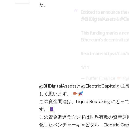
た。
Excited to announce the c
@BHDigitalAssets
&
@Ele
This funding marks a new
Ethereum's decentralizat
Read more:
https://t.c
1/11
— Puffer Finance
(@
@BHDigitalAssetsと@ElectricCa
しく思います。
この資金調達は、Liquid Restaking 
す。
この資金調達ラウンドは世界有数の資産運用会
化したベンチャーキャピタル「Electric Capit