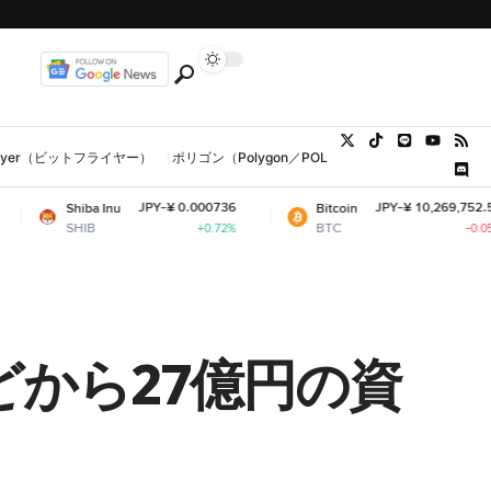
tFlyer（ビットフライヤー）
ポリゴン（Polygon／POL、MATIC）
ウォレット
JPY-¥ 0.000736
JPY-¥ 10,269,752.56
ba Inu
Bitcoin
B
BTC
+0.72%
-0.05%
などから27億円の資