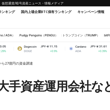
仮想通貨/暗号資産ニュース・情報メディア
ランキング
国内上場企業BTC保有ランキング
キャンペーン情報
 / ADA）
Pudgy Penguins（PENGU）
トランプコイン（TRUMP）
bi
JPY-¥ 11.15
JPY-¥ 31.61
Dogecoin
Cardano
Shi
DOGE
ADA
SHI
+0.9%
+0.39%
などから27億円の資金調達
ance、大手資産運用会社