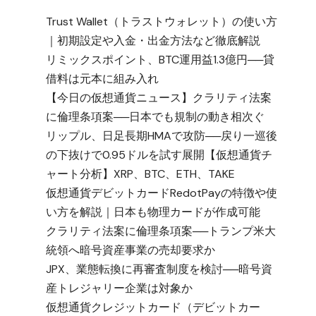
Trust Wallet（トラストウォレット）の使い方
｜初期設定や入金・出金方法など徹底解説
リミックスポイント、BTC運用益1.3億円──貸
借料は元本に組み入れ
【今日の仮想通貨ニュース】クラリティ法案
に倫理条項案──日本でも規制の動き相次ぐ
リップル、日足長期HMAで攻防──戻り一巡後
の下抜けで0.95ドルを試す展開【仮想通貨チ
ャート分析】XRP、BTC、ETH、TAKE
仮想通貨デビットカードRedotPayの特徴や使
い方を解説｜日本も物理カードが作成可能
クラリティ法案に倫理条項案──トランプ米大
統領へ暗号資産事業の売却要求か
JPX、業態転換に再審査制度を検討──暗号資
産トレジャリー企業は対象か
仮想通貨クレジットカード（デビットカー