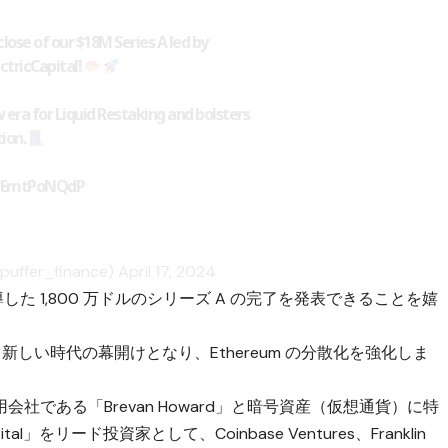
lose of our $18M Series A led by
ctricCapital
!
 era for Liquid Restaking and bolsters
ion.
o/hEmtPoNQdP
puffer_finance)
April 17, 2024
pitalが主導した 1,800 万ドルのシリーズ A の完了を発表できることを嬉
にとって新しい時代の幕開けとなり、Ethereum の分散化を強化しま
社である「Brevan Howard」と暗号資産（仮想通貨）に特
al」をリード投資家として、Coinbase Ventures、Franklin