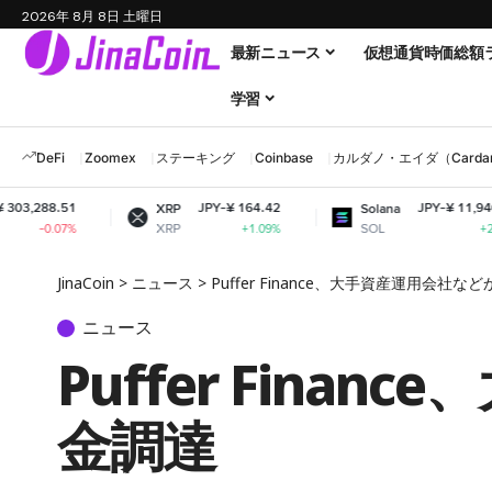
2026年 8月 8日 土曜日
最新ニュース
仮想通貨時価総額
学習
DeFi
Zoomex
ステーキング
Coinbase
カルダノ・エイダ（Cardano
JPY-¥ 164.42
JPY-¥ 11,940.05
XRP
Solana
XRP
SOL
+1.09%
+2.29%
JinaCoin
>
ニュース
>
Puffer Finance、大手資産運用会社
ニュース
Puffer Fin
金調達