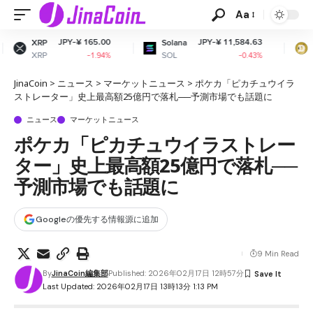
Aa
¥ 165.00
JPY-¥ 11,584.63
JPY-¥ 
Solana
Dogecoin
SOL
DOGE
-1.94%
-0.43%
-
JinaCoin
>
ニュース
>
マーケットニュース
>
ポケカ「ピカチュウイラ
ストレーター」史上最高額25億円で落札──予測市場でも話題に
ニュース
マーケットニュース
ポケカ「ピカチュウイラストレー
ター」史上最高額25億円で落札──
予測市場でも話題に
Googleの優先する情報源に追加
9 Min Read
By
JinaCoin編集部
Published: 2026年02月17日 12時57分
Last Updated: 2026年02月17日 13時13分 1:13 PM