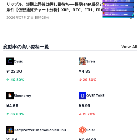
リップル、短期上昇後は押し目待ち──長期HMA反発と雲上抜けが買い
条件【仮想通貨チャート分析】XRP、BTC、ETH、ERA
2026年07月21日 18時28分
変動率の高い銘柄一覧
View All
Cysic
Siren
¥122.30
¥4.83
↑ 40.80%
↓ 29.30%
Biconomy
OVERTAKE
¥4.68
¥5.99
↑ 36.60%
↓ 19.20%
HarryPotterObamaSonic10Inu (ETH)
Solar