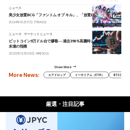
ニュース
美少女放置BCG「ファントム オブ キル」、「放置Earn」機能を公開
2024年10月17日 17時43分
ニュース
マーケットニュース
ビットコイン9万ドル台で膠着──過去390％高騰時と類似も、底打ち
未達の指摘
2025年12月09日 14時30分
Show More
More News:
エアドロップ
イーサリアム（ETH）
BTCC
厳選・注目記事