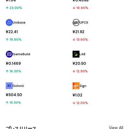
¥1.64
¥0.4698
↑ 23.00%
↓ 16.60%
Unibase
UPCX
¥22.41
¥21.92
↑ 19.90%
↓ 13.60%
GameBuild
LAB
¥0.1469
¥20.50
↑ 16.30%
↓ 12.50%
Dohrnii
Sign
¥504.50
¥1.02
↑ 15.30%
↓ 12.00%
View All
プレスリリース