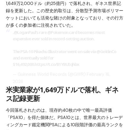
1,649万2,000ドル（約25億円）で落札され、ギネス世界記
録を更新した。この歴史的取引は、分散型予測市場
ポリマー
ケット
においても活発な賭けの対象となっており、その行方
が多くの参加者に注視されていた。
.
@LoganPaul
's rare
@Pokemon
card becomes most
expensive ever sold in record-setting auction.
The PSA-10 Pikachu Illustrator went on sale via
@GoldinCo
and eventually sold for
$16,492,000.
https://t.co/B1YBUIqhbx
— Guinness World Records (@GWR)
February 16,
2026
米実業家が1,649万ドルで落札、ギネ
ス記録更新
今回落札されたのは、現存約40枚の中で唯一最高評価
「PSA10」を得た個体だ。PSA10とは、世界最大のトレーデ
ィングカード鑑定機関PSAによる10段階評価の最高ランクを