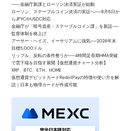
――金融庁新課とローソン決済実証が始動
ローソン、ステーブルコイン決済の実証へ──8月6日か
らJPYCやUSDC対応
金融庁が「暗号資産・ステーブルコイン課」を新設──
監督体制を格上げ
アーサー・ヘイズ、イーサリアムに強気──2026年末
目標5,000ドル
リップル、反転の条件整うか──4時間足長期HMA突破
で雲下端を目指す展開【仮想通貨チャート分析】
XRP、BTC、ETH、HOME
仮想通貨デビットカードRedotPayの特徴や使い方を解
説｜日本も物理カードが作成可能