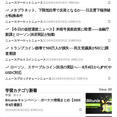
ニュース
マーケットニュース
2026年08月06日 11時04分
メタプラネット、下限抵抗帯で反発となるか──日足雲下端突破
が転換条件
ニュース
マーケットニュース
2026年08月06日 08時10分
【今日の仮想通貨ニュース】米暗号資産政策に暗雲――金融庁
新課とローソン決済実証が始動
ニュース
マーケットニュース
2026年08月05日 20時08分
トランプコイン崩壊で100万人が損失──民主党議員がSECに調
査要請
ニュース
アルトコインニュース
2026年08月05日 16時23分
ローソン、ステーブルコイン決済の実証へ──8月6日からJPYCや
USDC対応
ニュース
ブロックチェーンニュース
2026年08月05日 15時12分
View All
学習カテゴリ新着
学習
ガイド
Bitunixキャンペーン・ボーナス情報まとめ【2026
年8月最新】
2026年08月06日 10時22分