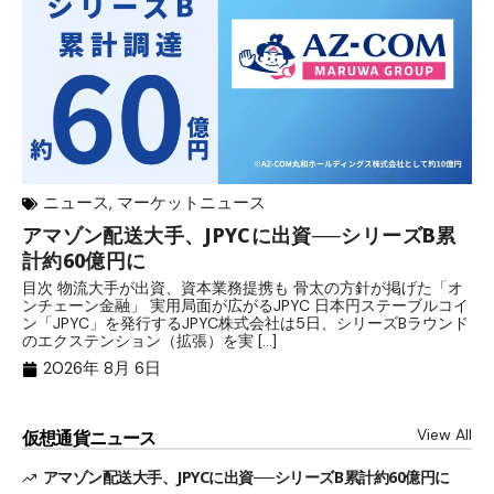
ニュース
,
マーケットニュース
アマゾン配送大手、JPYCに出資──シリーズB累
メ
計約60億円に
日
目次 物流大手が出資、資本業務提携も 骨太の方針が掲げた「オ
メ
ンチェーン金融」 実用局面が広がるJPYC 日本円ステーブルコイ
（
ン「JPYC」を発行するJPYC株式会社は5日、シリーズBラウンド
日
のエクステンション（拡張）を実 […]
2
2026年 8月 6日
View All
仮想通貨ニュース
アマゾン配送大手、JPYCに出資──シリーズB累計約60億円に