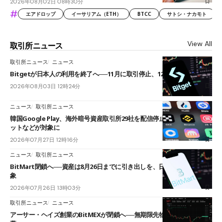
2026年08月02日 08時30分
#
エアドロップ
イーサリアム（ETH）
BTCC
サトシ・ナカモト
View All
取引所ニュース
取引所ニュース
ニュース
Bitgetが日本人の利用を終了へ──11月に取引停止、12月末に強制決済
2026年08月03日 12時24分
ニュース
取引所ニュース
韓国Google Play、海外暗号資産取引所29社を配信停止──OKXやバイビ
ットなどが対象に
2026年07月27日 12時16分
ニュース
取引所ニュース
BitMart閉鎖へ──資産は8月26日までに引き出しを、日本人利用者も対
象
2026年07月26日 13時03分
取引所ニュース
ニュース
アーサー・ヘイズ創業のBitMEXが閉鎖へ──無期限先物を生んだ11年に