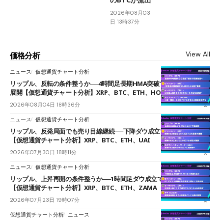
2026年08月03
日 13時37分
View All
価格分析
ニュース
仮想通貨チャート分析
リップル、反転の条件整うか──4時間足長期HMA突破で雲下端を目指す
展開【仮想通貨チャート分析】XRP、BTC、ETH、HOME
2026年08月04日 18時36分
ニュース
仮想通貨チャート分析
リップル、反発局面でも売り目線継続──下降ダウ成立で下値追う展開
【仮想通貨チャート分析】XRP、BTC、ETH、UAI
2026年07月30日 18時11分
ニュース
仮想通貨チャート分析
リップル、上昇再開の条件整うか──1時間足ダウ成立で1.185ドルを狙う
【仮想通貨チャート分析】XRP、BTC、ETH、ZAMA
2026年07月23日 19時07分
仮想通貨チャート分析
ニュース