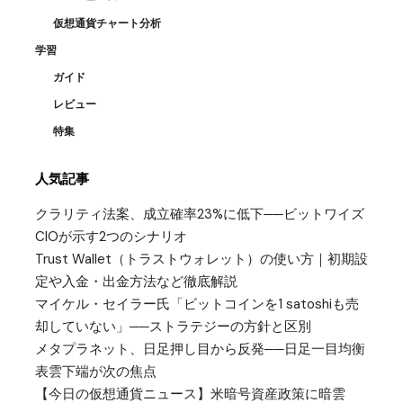
仮想通貨チャート分析
学習
ガイド
レビュー
特集
人気記事
クラリティ法案、成立確率23%に低下──ビットワイズ
CIOが示す2つのシナリオ
Trust Wallet（トラストウォレット）の使い方｜初期設
定や入金・出金方法など徹底解説
マイケル・セイラー氏「ビットコインを1 satoshiも売
却していない」──ストラテジーの方針と区別
メタプラネット、日足押し目から反発──日足一目均衡
表雲下端が次の焦点
【今日の仮想通貨ニュース】米暗号資産政策に暗雲