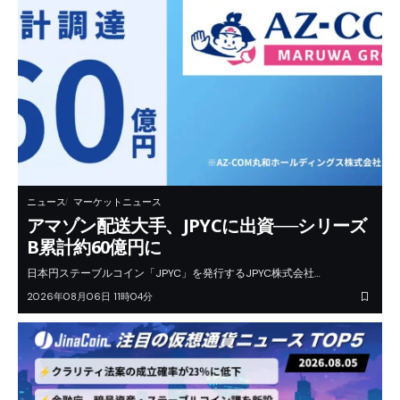
ニュース
マーケットニュース
アマゾン配送大手、JPYCに出資──シリーズ
B累計約60億円に
日本円ステーブルコイン「JPYC」を発行するJPYC株式会社…
2026年08月06日 11時04分