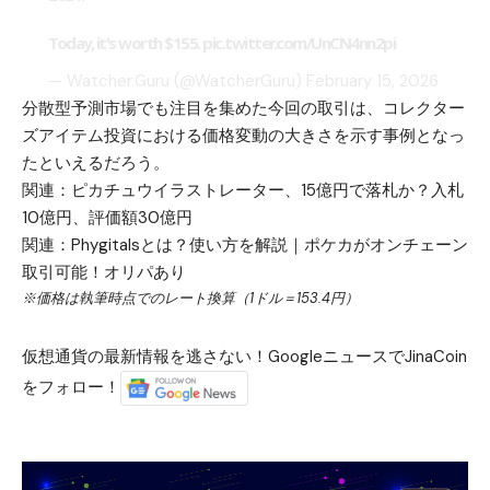
Today, it's worth $155.
pic.twitter.com/UnCN4nn2pi
— Watcher.Guru (@WatcherGuru)
February 15, 2026
分散型予測市場でも注目を集めた今回の取引は、コレクター
ズアイテム投資における価格変動の大きさを示す事例となっ
たといえるだろう。
関連：
ピカチュウイラストレーター、15億円で落札か？入札
10億円、評価額30億円
関連：
Phygitalsとは？使い方を解説｜ポケカがオンチェーン
取引可能！オリパあり
※価格は執筆時点でのレート換算（1ドル＝153.4円）
仮想通貨の最新情報を逃さない！GoogleニュースでJinaCoin
をフォロー！