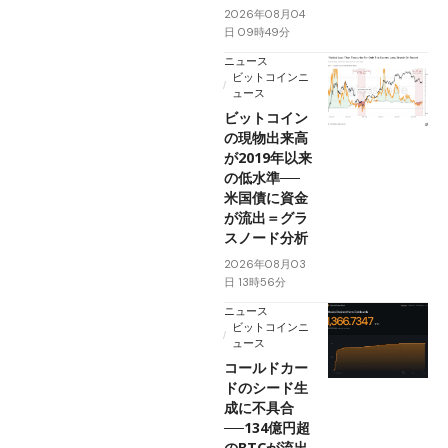
2026年08月04
日 09時49分
ニュース
ビットコインニ
ュース
ビットコイン
の現物出来高
が2019年以来
の低水準──
米国債に資金
が流出＝グラ
スノード分析
2026年08月03
日 13時56分
ニュース
ビットコインニ
ュース
コールドカー
ドのシード生
成に不具合
──134億円超
のBTCが流出