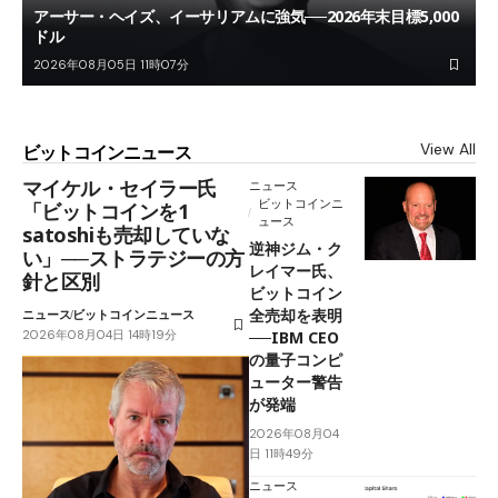
アーサー・ヘイズ、イーサリアムに強気──2026年末目標5,000
ドル
2026年08月05日 11時07分
View All
ビットコインニュース
マイケル・セイラー氏
ニュース
ビットコインニ
「ビットコインを1
ュース
satoshiも売却していな
逆神ジム・ク
い」──ストラテジーの方
レイマー氏、
針と区別
ビットコイン
全売却を表明
ニュース
ビットコインニュース
2026年08月04日 14時19分
──IBM CEO
の量子コンピ
ューター警告
が発端
2026年08月04
日 11時49分
ニュース