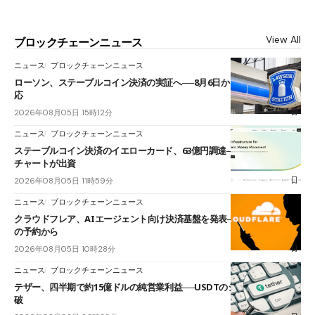
View All
ブロックチェーンニュース
ニュース
ブロックチェーンニュース
ローソン、ステーブルコイン決済の実証へ──8月6日からJPYCやUSDC対
応
2026年08月05日 15時12分
ニュース
ブロックチェーンニュース
ステーブルコイン決済のイエローカード、63億円調達──ソニーやスタン
チャートが出資
2026年08月05日 11時59分
ニュース
ブロックチェーンニュース
クラウドフレア、AIエージェント向け決済基盤を発表──まずハンドル名
の予約から
2026年08月05日 10時28分
ニュース
ブロックチェーンニュース
テザー、四半期で約15億ドルの純営業利益──USDTのシェアは60%を突
破