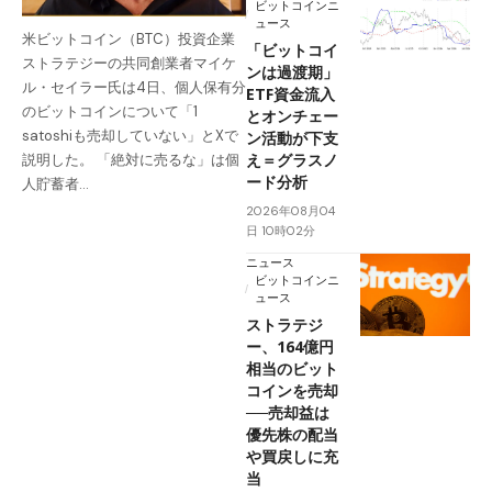
ビットコインニ
ュース
米ビットコイン（BTC）投資企業
「ビットコイ
ストラテジーの共同創業者マイケ
ンは過渡期」
ル・セイラー氏は4日、個人保有分
ETF資金流入
のビットコインについて「1
とオンチェー
satoshiも売却していない」とXで
ン活動が下支
え＝グラスノ
説明した。 「絶対に売るな」は個
ード分析
人貯蓄者…
2026年08月04
日 10時02分
ニュース
ビットコインニ
ュース
ストラテジ
ー、164億円
相当のビット
コインを売却
──売却益は
優先株の配当
や買戻しに充
当