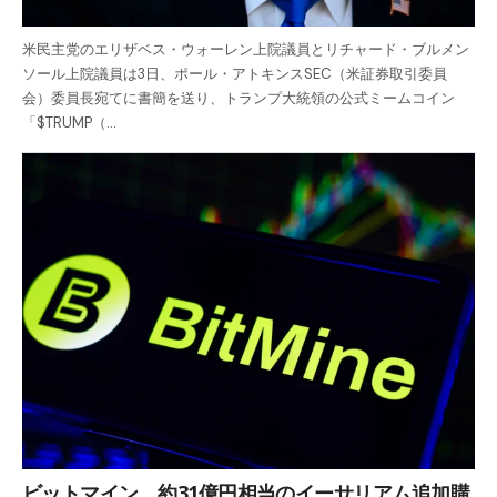
米民主党のエリザベス・ウォーレン上院議員とリチャード・ブルメン
ソール上院議員は3日、ポール・アトキンスSEC（米証券取引委員
会）委員長宛てに書簡を送り、トランプ大統領の公式ミームコイン
「$TRUMP（…
ビットマイン、約31億円相当のイーサリアム追加購