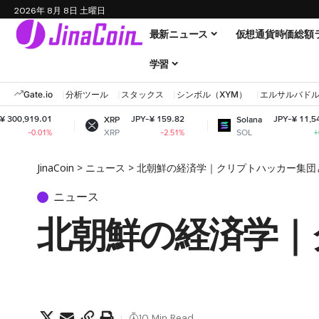
2026年 8月 8日 土曜日
最新ニュース
仮想通貨時価総額
学習
Gate.io
分析ツール
スタックス
シンボル（XYM）
エルサルバド
JPY-¥ 159.82
JPY-¥ 11,541.90
XRP
Solana
XRP
SOL
-2.51%
+0.29%
JinaCoin
>
ニュース
>
北朝鮮の経済学｜クリプトハッカー集団
ニュース
北朝鮮の経済学｜
10 Min Read