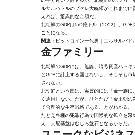
の半分近い17億ドルが、北朝鮮のハッカ
ルサルバドルのブケレ大統領がこれまでに買
えれば、驚異的な金額だ。
北朝鮮のGDPは150億ドル（2022）。G
ことになる。
関連：
ビットコイン一代男｜エルサルバド
金ファミリー
北朝鮮のGDPには、無論、暗号資産ハッ
とGDPに計上する国はないし、そもそも市
されない。
北朝鮮という国は、実質的には「金一族に
く通用しない。だが、ひとたび「金王朝の
て合理的な生存戦略であることがわかる。
たとえ各種の犯罪行為で国際的な孤立を深
え、支配基盤はむしろ盤石となるからだ。
ユニークなビジネ