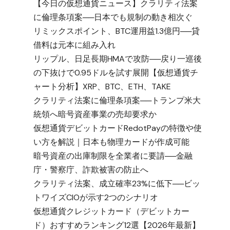
【今日の仮想通貨ニュース】クラリティ法案
に倫理条項案──日本でも規制の動き相次ぐ
リミックスポイント、BTC運用益1.3億円──貸
借料は元本に組み入れ
リップル、日足長期HMAで攻防──戻り一巡後
の下抜けで0.95ドルを試す展開【仮想通貨チ
ャート分析】XRP、BTC、ETH、TAKE
クラリティ法案に倫理条項案──トランプ米大
統領へ暗号資産事業の売却要求か
仮想通貨デビットカードRedotPayの特徴や使
い方を解説｜日本も物理カードが作成可能
暗号資産の出庫制限を全業者に要請──金融
庁・警察庁、詐欺被害の防止へ
クラリティ法案、成立確率23%に低下──ビッ
トワイズCIOが示す2つのシナリオ
仮想通貨クレジットカード（デビットカー
ド）おすすめランキング12選【2026年最新】