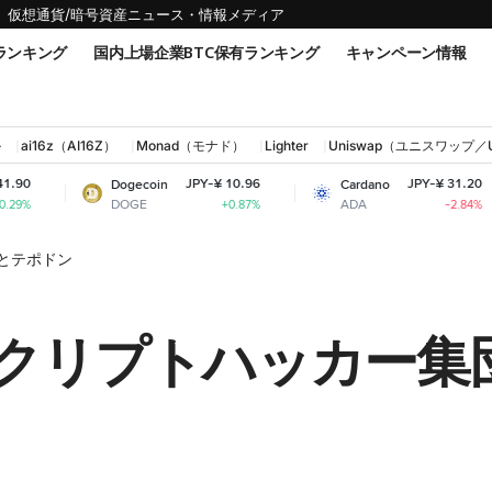
仮想通貨/暗号資産ニュース・情報メディア
ランキング
国内上場企業BTC保有ランキング
キャンペーン情報
ル
ai16z（AI16Z）
Monad（モナド）
Lighter
Uniswap（ユニスワップ／
JPY-¥ 10.96
JPY-¥ 31.20
Dogecoin
Cardano
Shib
DOGE
ADA
SHI
+0.87%
-2.84%
とテポドン
クリプトハッカー集