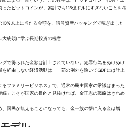
ー集団による仕業という。この数字は、ビットコイン一代男・エ
ったビットコインが、累計でも1.13億ドルにすぎないことを考
DPの10%以上に当たる金額を、暗号資産ハッキングで稼ぎ出した
ル大統領に学ぶ長期投資の極意
キングで得られた金額は計上されていない。犯罪行為をぬけぬけ
場を経由しない経済活動は、一部の例外を除いてGDPには計上
よるファミリービジネス」で、通常の民主国家の常識はまった
存続」こそが国家の目的と見抜ければ、金正恩の戦略はきわめ
め、国民が飢えることになっても、金一族の懐に入る金は増
スモデル