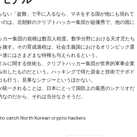
からない「盗難」で手に入るなら、マネをする国が他にも現れて
いのは、北朝鮮のクリプトハッカー集団が超優秀で、他の国に
リプトハッカー集団の規模は数百人程度。数学分野における天才児たち
を施す。その育成過程は、社会主義国におけるオリンピック選
ー達にはさまざまな特権も与えられるという。
イルに関する技術も、クリプトハッカー集団が世界的軍事企業
み出したものだという。ハッキングで得た資金と技術でテポド
出も行う。見事なシナジーというほかない。
が統一されることは、日本にとって国防上の最悪のシナリオだ
的なのだから、それは当分なさそうだ。
n to catch North Korean crypto hackers