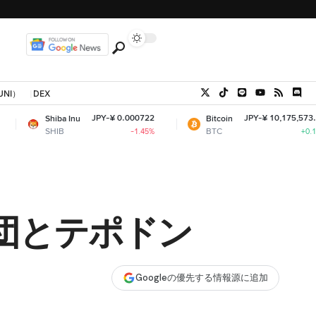
UNI）
DEX
JPY-¥ 0.000722
JPY-¥ 10,175,573.47
a Inu
Bitcoin
B
BTC
-1.45%
+0.14%
団とテポドン
Googleの優先する情報源に追加