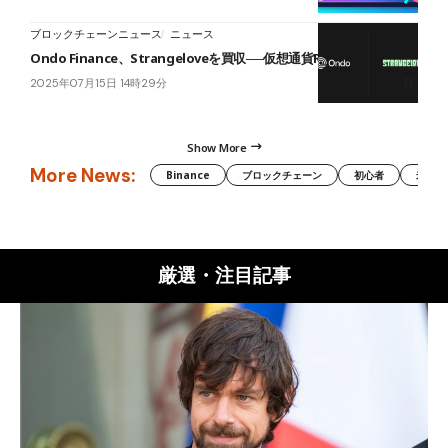
ブロックチェーンニュース
ニュース
Ondo Finance、Strangeloveを買収──仮想通貨RWAに本腰
2025年07月15日 14時29分
Show More
More News:
Binance
ブロックチェーン
初心者
米国証
厳選・注目記事