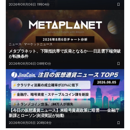
2026年08月06日 11時04分
ニュース
マーケットニュース
メタプラネット、下限抵抗帯で反発となるか──日足雲下端突破
が転換条件
2026年08月06日 08時10分
ニュース
マーケットニュース
【今日の仮想通貨ニュース】米暗号資産政策に暗雲――金融庁
新課とローソン決済実証が始動
2026年08月05日 20時08分