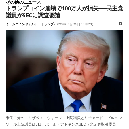
その他のニュース
トランプコイン崩壊で100万人が損失──民主党
議員がSECに調査要請
ミームコイン
ドナルド・トランプ
2026年08月05日 16時23分
米民主党のエリザベス・ウォーレン上院議員とリチャード・ブルメン
ソール上院議員は3日、ポール・アトキンスSEC（米証券取引委員