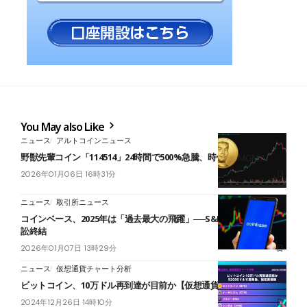
You May also Like
ニュース
アルトコインニュース
野獣先輩コイン「114514」24時間で500%急騰、時価総額約60億円
2026年01月06日 16時31分
ニュース
取引所ニュース
コインベース、2025年は「過去最大の飛躍」──S&P500入り、SEC訴
訟終結
2026年01月07日 13時29分
ニュース
仮想通貨チャート分析
ビットコイン、10万ドル再到達が目前か【仮想通貨チャート分析】
2024年12月26日 14時10分