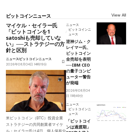
View All
ビットコインニュース
マイケル・セイラー氏
ニュース
ビットコインニ
「ビットコインを1
ュース
satoshiも売却していな
逆神ジム・ク
い」──ストラテジーの方
レイマー氏、
針と区別
ビットコイン
全売却を表明
ニュース
ビットコインニュース
2026年08月04日 14時19分
──IBM CEO
の量子コンピ
ューター警告
が発端
2026年08月04
日 11時49分
ニュース
ビットコインニ
ュース
米ビットコイン（BTC）投資企業
「ビットコイ
ストラテジーの共同創業者マイケ
ンは過渡期」
ル・セイラー氏は4日、個人保有分