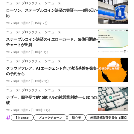
ニュース
ブロックチェーンニュース
ローソン、ステーブルコイン決済の実証へ──8月6日からJPYCやUSDC対
応
2026年08月05日 15時12分
ニュース
ブロックチェーンニュース
ステーブルコイン決済のイエローカード、63億円調達──ソニーやスタン
チャートが出資
2026年08月05日 11時59分
ニュース
ブロックチェーンニュース
クラウドフレア、AIエージェント向け決済基盤を発表──まずハンドル名
の予約から
2026年08月05日 10時28分
ニュース
ブロックチェーンニュース
テザー、四半期で約15億ドルの純営業利益──USDTのシェアは60%を突
破
2026年08月02日 08時30分
#
Binance
ブロックチェーン
初心者
米国証券取引委員会（SEC）