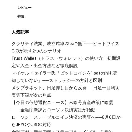
レビュー
特集
人気記事
クラリティ法案、成立確率23%に低下──ビットワイズ
CIOが示す2つのシナリオ
Trust Wallet（トラストウォレット）の使い方｜初期設
定や入金・出金方法など徹底解説
マイケル・セイラー氏「ビットコインを1 satoshiも売
却していない」──ストラテジーの方針と区別
メタプラネット、日足押し目から反発──日足一目均衡
表雲下端が次の焦点
【今日の仮想通貨ニュース】米暗号資産政策に暗雲
――金融庁新課とローソン決済実証が始動
ローソン、ステーブルコイン決済の実証へ──8月6日か
らJPYCやUSDC対応