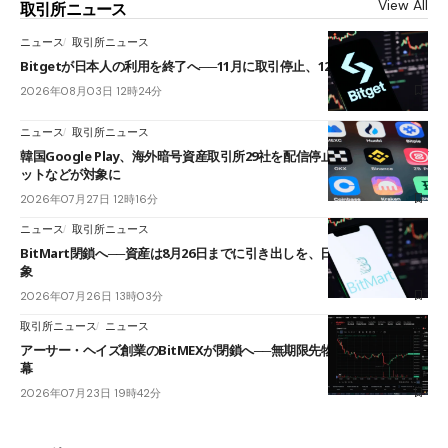
View All
取引所ニュース
ニュース
取引所ニュース
Bitgetが日本人の利用を終了へ──11月に取引停止、12月末に強制決済
2026年08月03日 12時24分
ニュース
取引所ニュース
韓国Google Play、海外暗号資産取引所29社を配信停止──OKXやバイビ
ットなどが対象に
2026年07月27日 12時16分
ニュース
取引所ニュース
BitMart閉鎖へ──資産は8月26日までに引き出しを、日本人利用者も対
象
2026年07月26日 13時03分
取引所ニュース
ニュース
アーサー・ヘイズ創業のBitMEXが閉鎖へ──無期限先物を生んだ11年に
幕
2026年07月23日 19時42分