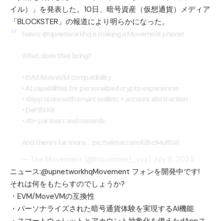
イル）」を発表した。10日、暗号資産（仮想通貨）メディア
「BLOCKSTER」の報道により明らかになった。
News:
@upnetworkhq
is making a Movement phone!
What does that bring?
• EVM/MoveVM compatibility
• AI capabilities for personalized crypto experiences
• dApp store with smart wallets + account abstraction
• DePIN Kit
• 45+ partners and rewards
And there's far more…
pic.twitter.com/GlSc94uRSW
— The Movement (@movement_xyz)
July 9, 2024
ニュース:@upnetworkhqMovement フォンを開発中です!
それは何をもたらすのでしょうか?
・EVM/MoveVMの互換性
・パーソナライズされた暗号通貨体験を実現するAI機能