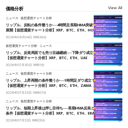
View All
価格分析
ニュース
仮想通貨チャート分析
リップル、反転の条件整うか──4時間足長期HMA突破で雲下端を目指す
展開【仮想通貨チャート分析】XRP、BTC、ETH、HOME
2026年08月04日 18時36分
仮想通貨チャート分析
ニュース
リップル、反発局面でも売り目線継続──下降ダウ成立で下値追う展開
【仮想通貨チャート分析】XRP、BTC、ETH、UAI
2026年07月30日 18時11分
ニュース
仮想通貨チャート分析
リップル、上昇再開の条件整うか──1時間足ダウ成立で1.185ドルを狙う
【仮想通貨チャート分析】XRP、BTC、ETH、ZAMA
2026年07月23日 19時07分
ニュース
仮想通貨チャート分析
リップル、短期上昇後は押し目待ち──長期HMA反発と雲上抜けが買い
条件【仮想通貨チャート分析】XRP、BTC、ETH、ERA
2026年07月21日 18時28分