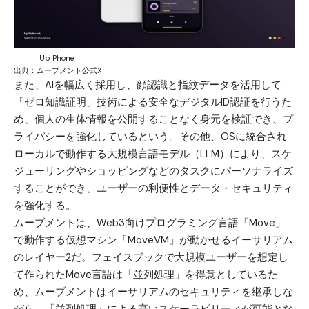
Up Phone
出典：
ムーブメント公式X
また、AIを幅広く採用し、顔認識と指紋データを活用して
「ゼロ知識証明」技術による安全なデジタルID認証を行うた
め、個人の生体情報を公開することなく身元を検証でき、プ
ライバシーを強化しているという。その他、OSに統合され
ローカルで動作する大規模言語モデル（LLM）により、スケ
ジューリングやショッピングなどのタスクにパーソナライズ
することができ、ユーザーの利便性とデータ・セキュリティ
を強化する。
ムーブメントは、Web3向けプログラミング言語「Move」
で動作する仮想マシン「MoveVM」が動かせるイーサリアム
のレイヤー2だ。フェイスブックで大規模ユーザーを想定し
て作られたMove言語は「並列処理」を得意としているた
め、ムーブメントはイーサリアムのセキュリティを継承しな
がら、「並列処理」による高いスケーラビリティが可能とな