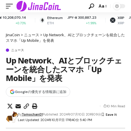
Aa
JPY-¥ 300,887.23
JPY-¥ 165.26
Ethereum
XRP
ETH
XRP
+1.99%
-1.82%
JinaCoin
>
ニュース
>
Up Network、AIとブロックチェーンを統合した
スマホ「Up Mobile」を発表
ニュース
Up Network、AIとブロックチェ
ーンを統合したスマホ「Up
Mobile」を発表
Googleの優先する情報源に追加
10 Min Read
By
Tomochan01
Published: 2024年07月10日 20時09分
Last Updated: 2024年10月17日 17時40分 5:40 PM