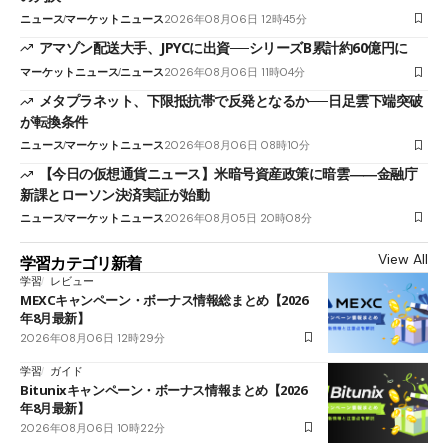
ニュース
マーケットニュース
2026年08月06日 12時45分
アマゾン配送大手、JPYCに出資──シリーズB累計約60億円に
マーケットニュース
ニュース
2026年08月06日 11時04分
メタプラネット、下限抵抗帯で反発となるか──日足雲下端突破
が転換条件
ニュース
マーケットニュース
2026年08月06日 08時10分
【今日の仮想通貨ニュース】米暗号資産政策に暗雲――金融庁
新課とローソン決済実証が始動
ニュース
マーケットニュース
2026年08月05日 20時08分
View All
学習カテゴリ新着
学習
レビュー
MEXCキャンペーン・ボーナス情報総まとめ【2026
年8月最新】
2026年08月06日 12時29分
学習
ガイド
Bitunixキャンペーン・ボーナス情報まとめ【2026
年8月最新】
2026年08月06日 10時22分