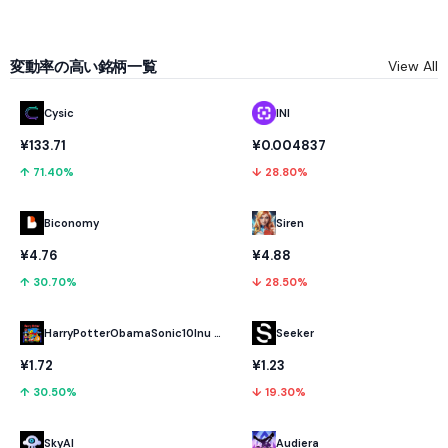
変動率の高い銘柄一覧
View All
Cysic
INI
¥133.71
¥0.004837
↑ 71.40%
↓ 28.80%
Biconomy
Siren
¥4.76
¥4.88
↑ 30.70%
↓ 28.50%
HarryPotterObamaSonic10Inu (ETH)
Seeker
¥1.72
¥1.23
↑ 30.50%
↓ 19.30%
SkyAI
Audiera