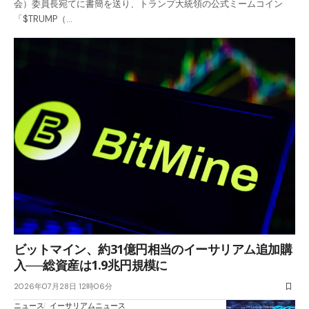
会）委員長宛てに書簡を送り、トランプ大統領の公式ミームコイン
「$TRUMP（…
ビットマイン、約31億円相当のイーサリアム追加購
入──総資産は1.9兆円規模に
2026年07月28日 12時06分
ニュース
イーサリアムニュース