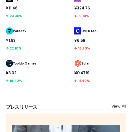
¥11.46
¥324.76
↑ 23.30%
↓ 19.10%
Paradex
OVERTAKE
¥1.93
¥6.58
↑ 22.10%
↓ 16.20%
Yooldo Games
Solar
¥3.32
¥0.4719
↑ 19.40%
↓ 15.50%
View All
プレスリリース