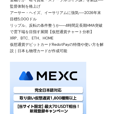
金融庁が「暗号資産・ステーブルコイン課」を新設──
監督体制を格上げ
アーサー・ヘイズ、イーサリアムに強気──2026年末
目標5,000ドル
リップル、反転の条件整うか──4時間足長期HMA突破
で雲下端を目指す展開【仮想通貨チャート分析】
XRP、BTC、ETH、HOME
仮想通貨デビットカードRedotPayの特徴や使い方を解
説｜日本も物理カードが作成可能