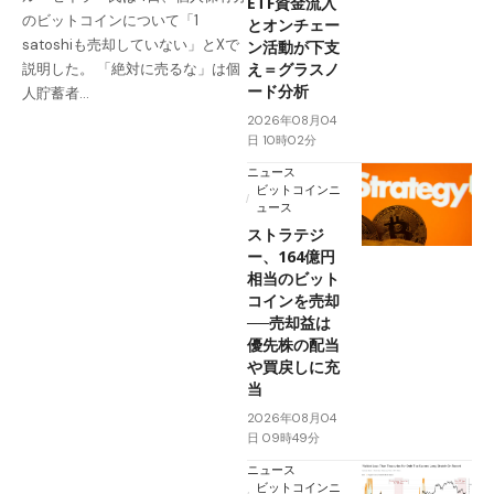
ETF資金流入
のビットコインについて「1
とオンチェー
satoshiも売却していない」とXで
ン活動が下支
え＝グラスノ
説明した。 「絶対に売るな」は個
ード分析
人貯蓄者…
2026年08月04
日 10時02分
ニュース
ビットコインニ
ュース
ストラテジ
ー、164億円
相当のビット
コインを売却
──売却益は
優先株の配当
や買戻しに充
当
2026年08月04
日 09時49分
ニュース
ビットコインニ