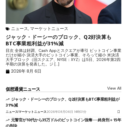
ニュース
,
マーケットニュース
ジャック・ドーシーのブロック、Q2好決算も
元
BTC事業粗利益が31%減
─
目次 全体は好調、Cash Appとスクエアが牽引 ビットコイン事業
目
だけが縮小 決済大手のビットコイン事業、そろって縮小 米決済
官
大手ブロック（旧スクエア、NYSE：XYZ）は5日、2026年第2四
「
半期の決算を発表した。ジ […]
ッ
2026年 8月 6日
View All
仮想通貨ニュース
ジャック・ドーシーのブロック、Q2好決算もBTC事業粗利益が
31%減
ニュース
マーケットニュース
2026年08月06日 14時01分
元警官が10代から35万ドルのビットコイン強奪──終身刑＋15年
の判決