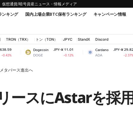
仮想通貨/暗号資産ニュース・情報メディア
ランキング
国内上場企業BTC保有ランキング
キャンペーン情報
国
TRON（TRX）
トン（TON）
JPYC
StandX
Discord
JPY-¥ 11.01
JPY-¥ 29.82
Dogecoin
Cardano
S
DOGE
ADA
-0.12%
-2.37%
用│メタバース進出へ
リースにAstarを採