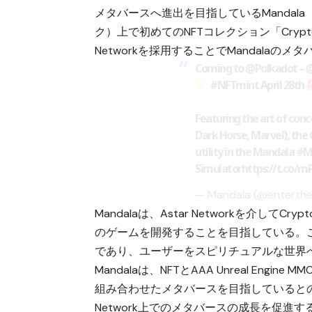
メタバースへ進出を目指しているMandala（
ク）上で初めてのNFTコレクション「Crypto
Networkを採用することでMandala
Coming to
@Polkadot
–
@
#NFTmint
April 28th
Featuring the art of conce
Dark Horse, Marvel), the
utility in the Mandala
#M
Simulator
https://t.co/
— Mandala (@enterth
Mandalaは、Astar Networkを介して
のゲームを開発することを目指している。こ
であり、ユーザーをスピリチュアルな世界
Mandalaは、NFTとAAA Unreal Eng
組み合わせたメタバースを目指しているとのこと。
Network上でのメタバースの成長を促進する