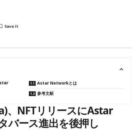
tar
Astar Networkとは
参考文献
a)、NFTリリースにAstar
│メタバース進出を後押し