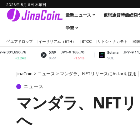
2026年 8月 6日 木曜日
最新ニュース
仮想通貨時価総額
学習
エアドロップ
イーサリアム（ETH）
BTCC
サトシ・ナカモト
韓
6
JPY-¥ 165.70
JPY-¥ 11,638.59
XRP
Solana
XRP
SOL
%
-1.51%
-0.43%
JinaCoin
>
ニュース
>
マンダラ、NFTリリースにAstarを採
ニュース
マンダラ、NFTリ
へ