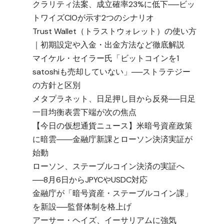
クラリティ法案、成立確率23%に低下──ビッ
トワイズCIOが示す2つのシナリオ
Trust Wallet（トラストウォレット）の使い方
｜初期設定や入金・出金方法など徹底解説
マイケル・セイラー氏「ビットコインを1
satoshiも売却していない」──ストラテジー
の方針と区別
メタプラネット、日足押し目から反発──日足
一目均衡表雲下端が次の焦点
【今日の仮想通貨ニュース】米暗号資産政策
に暗雲――金融庁新課とローソン決済実証が
始動
ローソン、ステーブルコイン決済の実証へ
──8月6日からJPYCやUSDC対応
金融庁が「暗号資産・ステーブルコイン課」
を新設──監督体制を格上げ
アーサー・ヘイズ、イーサリアムに強気