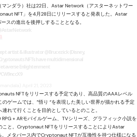
マンダラ）社は22日、Astar Network（アスターネットワー
naut NFT」を4月28日にリリースすると発表した。Astar
のメタバースの進出を後押しすることとなる。
AstarNetwork
pt artist & illustrator
@Brucezick
(Disney,
 Cryptonauts NFTs have multidimensional
etaverse
Enlightenment
mPCW9nccX9
emandala)
April 21, 2023
Cryptonauts NFTをリリースする予定であり、高品質のAAAレベル
のゲームでは、”悟り “を表現した美しい世界が描かれる予定
へ連れて行くことを目的としているとのこと。
ine MMO RPG + ARモバイルゲーム、TVシリーズ、グラフィック小説を
Cryptonaut NFTをリリースすることによりAstar
。メタバース内でCryptonaut NFTが互換性を持つ仕様になる