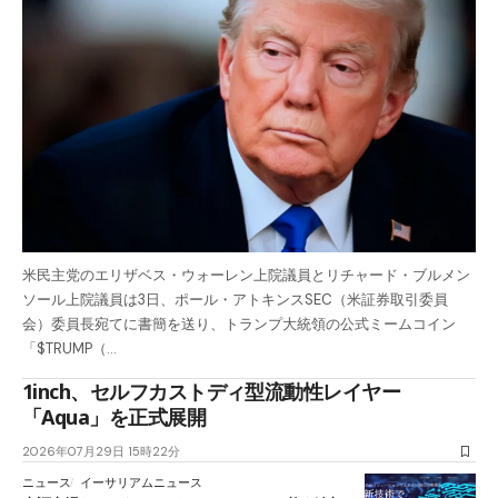
米民主党のエリザベス・ウォーレン上院議員とリチャード・ブルメン
ソール上院議員は3日、ポール・アトキンスSEC（米証券取引委員
会）委員長宛てに書簡を送り、トランプ大統領の公式ミームコイン
「$TRUMP（…
1inch、セルフカストディ型流動性レイヤー
「Aqua」を正式展開
2026年07月29日 15時22分
ニュース
イーサリアムニュース