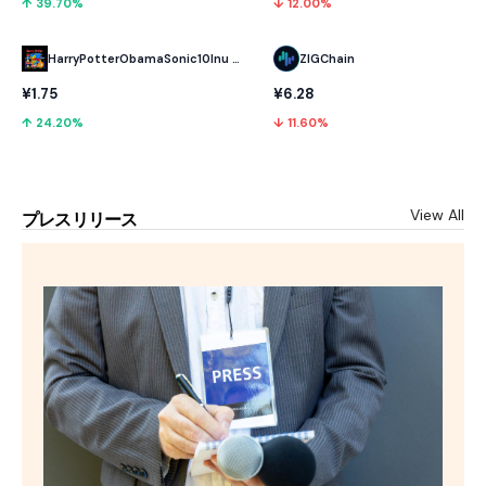
↑ 39.70%
↓ 12.00%
HarryPotterObamaSonic10Inu (ETH)
ZIGChain
¥1.75
¥6.28
↑ 24.20%
↓ 11.60%
View All
プレスリリース