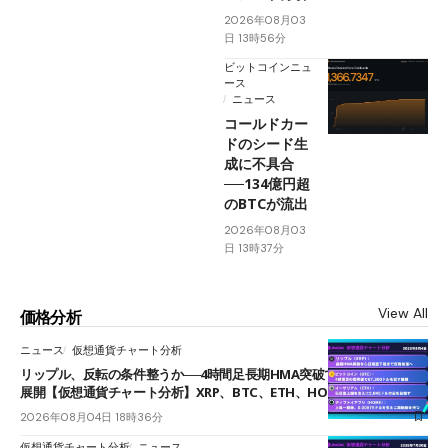
2026年08月03
日 13時56分
ビットコインニュ
ース
ニュース
コールドカー
ドのシード生
成に不具合
──134億円超
のBTCが流出
2026年08月03
日 13時37分
View All
価格分析
ニュース
仮想通貨チャート分析
リップル、反転の条件整うか──4時間足長期HMA突破で雲下端を目指す
展開【仮想通貨チャート分析】XRP、BTC、ETH、HOME
2026年08月04日 18時36分
仮想通貨チャート分析
ニュース