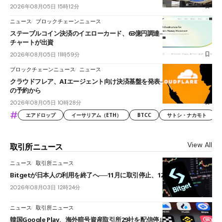
2026年08月05日 15時12分
ニュース
ブロックチェーンニュース
ステーブルコイン決済のイエローカード、63億円調達──ソニーやスタン
チャートが出資
2026年08月05日 11時59分
ブロックチェーンニュース
ニュース
クラウドフレア、AIエージェント向け決済基盤を発表──まずハンドル名
の予約から
2026年08月05日 10時28分
#
エアドロップ
イーサリアム（ETH）
BTCC
サトシ・ナカモト
View All
取引所ニュース
ニュース
取引所ニュース
Bitgetが日本人の利用を終了へ──11月に取引停止、12月末に強制決済
2026年08月03日 12時24分
ニュース
取引所ニュース
韓国Google Play、海外暗号資産取引所29社を配信停止──OKXやバイビ