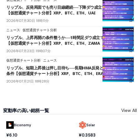
リップル、反発局面でも売り目線継続──下降ダウ成立で下値追う展開
【仮想通貨チャート分析】XRP、BTC、ETH、UAI
2026年07月30日 18時11分
ニュース
仮想通貨チャート分析
リップル、上昇再開の条件整うか──1時間足ダウ成立で1.185ドルを狙う
【仮想通貨チャート分析】XRP、BTC、ETH、ZAMA
2026年07月23日 19時07分
仮想通貨チャート分析
ニュース
リップル、短期上昇後は押し目待ち──長期HMA反発と雲上抜けが買い
条件【仮想通貨チャート分析】XRP、BTC、ETH、ERA
2026年07月21日 18時28分
変動率の高い銘柄一覧
View All
Biconomy
Solar
¥6.10
¥0.3583