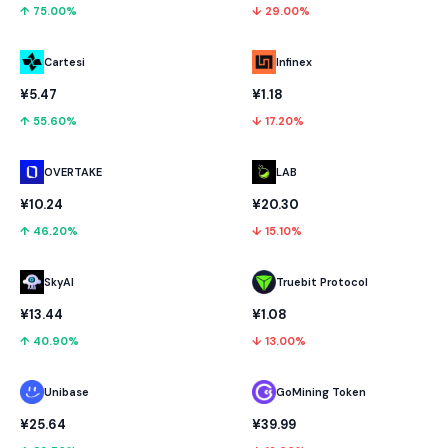
↑ 75.00%
↓ 29.00%
Cartesi
Infinex
¥5.47
¥1.18
↑ 55.60%
↓ 17.20%
OVERTAKE
LAB
¥10.24
¥20.30
↑ 46.20%
↓ 15.10%
SkyAI
Truebit Protocol
¥13.44
¥1.08
↑ 40.90%
↓ 13.00%
Unibase
GoMining Token
¥25.64
¥39.99