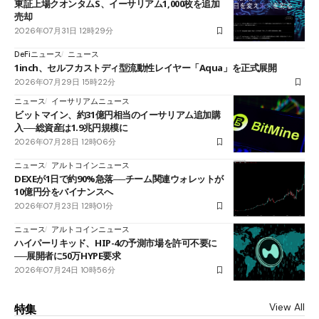
東証上場クオンタムS、イーサリアム1,000枚を追加
売却
2026年07月31日 12時29分
DeFiニュース
ニュース
1inch、セルフカストディ型流動性レイヤー「Aqua」を正式展開
2026年07月29日 15時22分
ニュース
イーサリアムニュース
ビットマイン、約31億円相当のイーサリアム追加購
入──総資産は1.9兆円規模に
2026年07月28日 12時06分
ニュース
アルトコインニュース
DEXEが1日で約90%急落──チーム関連ウォレットが
10億円分をバイナンスへ
2026年07月23日 12時01分
ニュース
アルトコインニュース
ハイパーリキッド、HIP-4の予測市場を許可不要に
──展開者に50万HYPE要求
2026年07月24日 10時56分
View All
特集