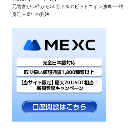
元警官が10代から35万ドルのビットコイン強奪──終
身刑＋15年の判決