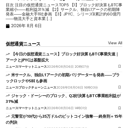
目次 注目の仮想通貨ニュースTOP5 【1】ブロック好決算もBTC事
目
業縮小――粗利益31％減 【2】サークル、独自L1アークの初期陣
や
発表――金融大手11社参画 【3】JPYC、シリーズB累計約60億円
る
――物流大手と資本業 […]
ブ
2026年 8月 6日
View All
仮想通貨ニュース
【今日の仮想通貨ニュース】ブロック好決算もBTC事業失速｜
アークとJPYCは基盤拡大
ニュース
マーケットニュース
2026年08月06日 20時07分
米サークル、独自L1アークの初期バリデーターを発表――ブラ
ックロックやSBIも参画
ニュース
ブロックチェーンニュース
2026年08月06日 16時03分
ジャック・ドーシーのブロック、Q2好決算もBTC事業粗利益が
31%減
ニュース
マーケットニュース
2026年08月06日 14時01分
元警官が10代から35万ドルのビットコイン強奪──終身刑＋15年
の判決