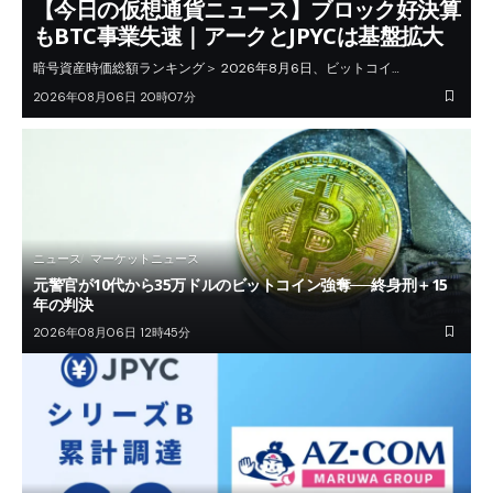
【今日の仮想通貨ニュース】ブロック好決算
もBTC事業失速｜アークとJPYCは基盤拡大
暗号資産時価総額ランキング＞ 2026年8月6日、ビットコイ…
2026年08月06日 20時07分
ニュース
マーケットニュース
元警官が10代から35万ドルのビットコイン強奪──終身刑＋15
年の判決
2026年08月06日 12時45分