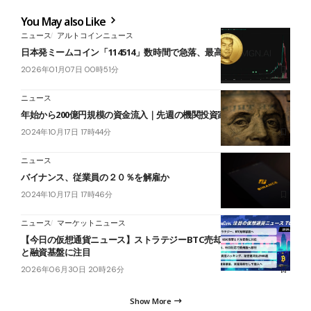
You May also Like
ニュース
アルトコインニュース
日本発ミームコイン「114514」数時間で急落、最高値から86%減
2026年01月07日 00時51分
ニュース
年始から200億円規模の資金流入｜先週の機関投資家の動き
2024年10月17日 17時44分
ニュース
バイナンス、従業員の２０％を解雇か
2024年10月17日 17時46分
ニュース
マーケットニュース
【今日の仮想通貨ニュース】ストラテジーBTC売却容認｜規制対応
と融資基盤に注目
2026年06月30日 20時26分
Show More