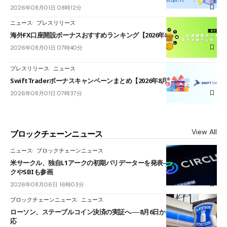
2026年08月01日 08時12分
ニュース
プレスリリース
海外FX口座開設ボーナスおすすめランキング【2026年8月最新】
2026年08月01日 07時40分
プレスリリース
ニュース
SwiftTraderボーナスキャンペーンまとめ【2026年8月最新】
2026年08月01日 07時37分
View All
ブロックチェーンニュース
ニュース
ブロックチェーンニュース
米サークル、独自L1アークの初期バリデーターを発表――ブラックロッ
クやSBIも参画
2026年08月06日 16時03分
ブロックチェーンニュース
ニュース
ローソン、ステーブルコイン決済の実証へ──8月6日からJPYCやUSDC対
応