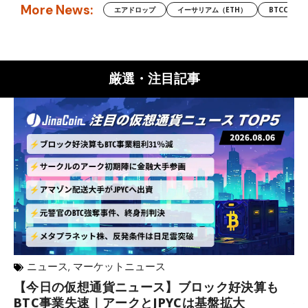
More News:
エアドロップ
イーサリアム（ETH）
BTCC
厳選・注目記事
ニュース
,
マーケットニュース
【今日の仮想通貨ニュース】ブロック好決算も
米
BTC事業失速｜アークとJPYCは基盤拡大
発