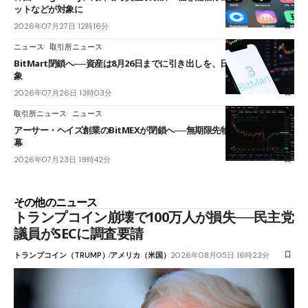
ットなどが対象に
2026年07月27日 12時16分
ニュース
取引所ニュース
BitMart閉鎖へ──資産は8月26日までに引き出しを、日本人利用者も対
象
2026年07月26日 13時03分
取引所ニュース
ニュース
アーサー・ヘイズ創業のBitMEXが閉鎖へ──無期限先物を生んだ11年に
幕
2026年07月23日 19時42分
その他のニュース
トランプコイン崩壊で100万人が損失──民主党
議員がSECに調査要請
トランプコイン（TRUMP）
アメリカ（米国）
2026年08月05日 16時23分