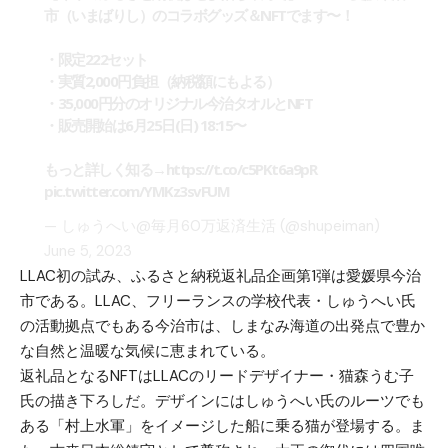
市（いまばりし）のコラボグッズ＆NFTでます〜！
・限定222セット
・実質2,000円負担（納税額にもよる）
・35,000円分のオリジナル今治タオルとNFT
・販売開始は6月25日(日) 18:15〜
もっと詳しく知る→
https://t.co/c5PKt6a9pR
pic.twitter.com/YMKz3svFUM
— しゅうへい@毎月60万返済生活 (@shupeiman)
June 5, 2023
LLAC初の試み、ふるさと納税返礼品企画第1弾は愛媛県今治
市である。LLAC、フリーランスの学校代表・しゅうへい氏
の活動拠点でもある今治市は、しまなみ海道の出発点で豊か
な自然と温暖な気候に恵まれている。
返礼品となるNFTはLLACのリードデザイナー・猫森うむ子
氏の描き下ろしだ。デザインにはしゅうへい氏のルーツでも
ある「村上水軍」をイメージした船に乗る猫が登場する。ま