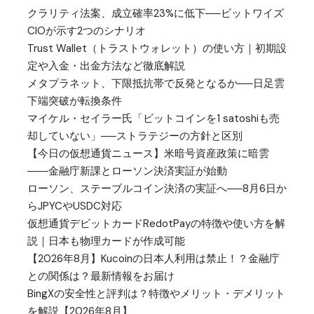
クラリティ法案、成立確率23%に低下──ビットワイズ
CIOが示す2つのシナリオ
Trust Wallet（トラストウォレット）の使い方｜初期設
定や入金・出金方法など徹底解説
メタプラネット、下限抵抗帯で反発となるか──日足雲
下端突破が転換条件
マイケル・セイラー氏「ビットコインを1 satoshiも売
却していない」──ストラテジーの方針と区別
【今日の仮想通貨ニュース】米暗号資産政策に暗雲
――金融庁新課とローソン決済実証が始動
ローソン、ステーブルコイン決済の実証へ──8月6日か
らJPYCやUSDC対応
仮想通貨デビットカードRedotPayの特徴や使い方を解
説｜日本も物理カードが作成可能
【2026年8月】Kucoinの日本人利用は禁止！？金融庁
との関係は？最新情報をお届け
BingXの安全性と評判は？特徴やメリット・デメリット
を解説【2026年8月】