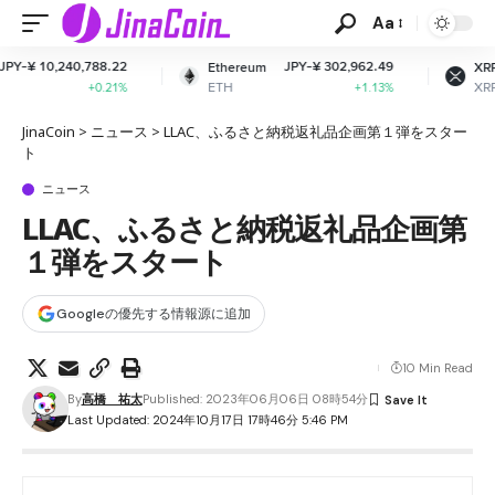
Aa
2
JPY-¥ 302,962.49
JPY-¥ 165.49
Ethereum
XRP
ETH
XRP
%
+1.13%
-2.06%
JinaCoin
>
ニュース
>
LLAC、ふるさと納税返礼品企画第１弾をスター
ト
ニュース
LLAC、ふるさと納税返礼品企画第
１弾をスタート
Googleの優先する情報源に追加
10 Min Read
By
高橋 祐太
Published: 2023年06月06日 08時54分
Last Updated: 2024年10月17日 17時46分 5:46 PM