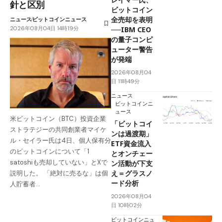
針と区別
ビットコイン
全売却を表明
ニュース
ビットコインニュース
2026年08月04日 14時19分
──IBM CEO
の量子コンピ
ューター警告
が発端
2026年08月04
日 11時49分
ニュース
ビットコインニ
ュース
米ビットコイン（BTC）投資企業
「ビットコイ
ストラテジーの共同創業者マイケ
ンは過渡期」
ル・セイラー氏は4日、個人保有分
ETF資金流入
のビットコインについて「1
とオンチェー
satoshiも売却していない」とXで
ン活動が下支
え＝グラスノ
説明した。 「絶対に売るな」は個
ード分析
人貯蓄者…
2026年08月04
日 10時02分
ビットコインニュ