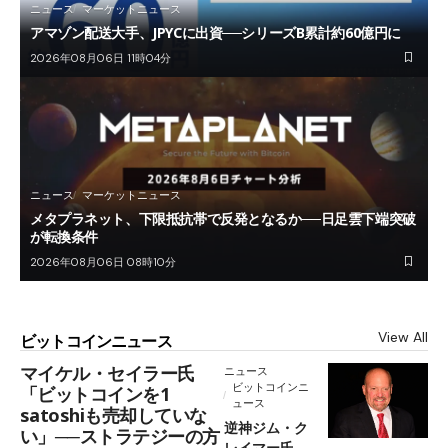
ニュース
マーケットニュース
アマゾン配送大手、JPYCに出資──シリーズB累計約60億円に
2026年08月06日 11時04分
ニュース
マーケットニュース
メタプラネット、下限抵抗帯で反発となるか──日足雲下端突破
が転換条件
2026年08月06日 08時10分
View All
ビットコインニュース
マイケル・セイラー氏
ニュース
ビットコインニ
「ビットコインを1
ュース
satoshiも売却していな
逆神ジム・ク
い」──ストラテジーの方
レイマー氏、