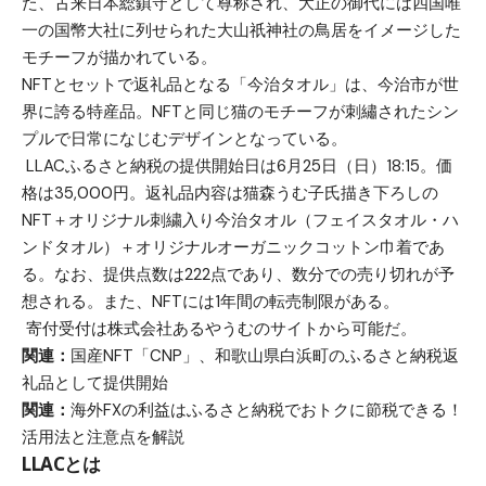
た、古来日本総鎮守として尊称され、大正の御代には四国唯
一の国幣大社に列せられた大山祇神社の鳥居をイメージした
モチーフが描かれている。
NFTとセットで返礼品となる「今治タオル」は、今治市が世
界に誇る特産品。NFTと同じ猫のモチーフが刺繡されたシン
プルで日常になじむデザインとなっている。
LLACふるさと納税の提供開始日は6月25日（日）18:15。価
格は35,000円。返礼品内容は猫森うむ子氏描き下ろしの
NFT＋オリジナル刺繍入り今治タオル（フェイスタオル・ハ
ンドタオル）＋オリジナルオーガニックコットン巾着であ
る。なお、提供点数は222点であり、数分での売り切れが予
想される。また、NFTには1年間の転売制限がある。
寄付受付は株式会社あるやうむのサイトから可能だ。
関連：
国産NFT「CNP」、和歌山県白浜町のふるさと納税返
礼品として提供開始
関連：
海外FXの利益はふるさと納税でおトクに節税できる！
活用法と注意点を解説
LLACとは