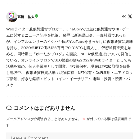
高橋 祐太
Webライター兼仮想通貨ブロガー。JinaCoinでは主に仮想通貨やNFTゲー
ムに関するニュース記事を執筆。 経歴は新潟県出身。一般社員であった
が、インフルエンサーのイケハヤ氏のYouTubeをきっかけに仮想通貨に興味
を持ち、2020年1BTC価格125万円で0.01BTCを購入し、仮想通貨投資を始
める。同時期に「ゆーたかブログ」を開設、NFTや仮想通貨について発信し
ている。オンラインサロンでSEO勉強の傍ら2022年Webライターとしても
活動を始め、個人事業主として開業。FP3級保有。現在はFP2級取得を目指
し勉強中。 仮想通貨投資活動：現物保有・NFT保有・DeFi運用・エアドロッ
プ活動。好きな銘柄：ビットコイン・イーサリアム 趣味：投資・読書・バ
スケ
コメントはまだありません
メールアドレスが公開されることはありません。
※
が付いている欄は必須項目で
す