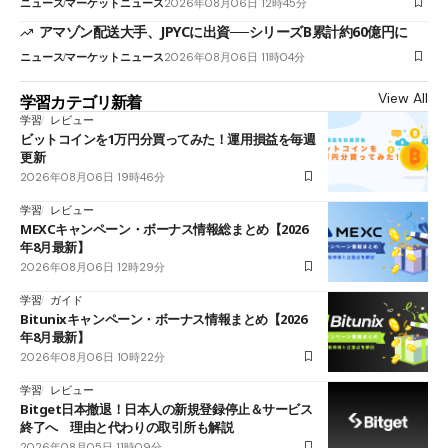
ニュース
マーケットニュース
2026年08月06日 12時45分
アマゾン配送大手、JPYCに出資──シリーズB累計約60億円に
ニュース
マーケットニュース
2026年08月06日 11時04分
View All
学習カテゴリ新着
学習
レビュー
ビットコインを1万円分買ってみた！運用損益を毎週
更新
2026年08月06日 19時46分
学習
レビュー
MEXCキャンペーン・ボーナス情報総まとめ【2026
年8月最新】
2026年08月06日 12時29分
学習
ガイド
Bitunixキャンペーン・ボーナス情報まとめ【2026
年8月最新】
2026年08月06日 10時22分
学習
レビュー
Bitget日本撤退！日本人の新規登録停止＆サービス
終了へ 理由と代わりの取引所も解説
2026年08月05日 11時09分