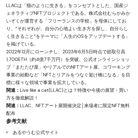
LLACは「猫のように生きる」をコンセプトとした、国産ジ
ェネラティブNFTプロジェクトである。株式会社むらかみか
いぞくが運営する「フリーランスの学校」を母体にしてお
り、“それぞれが、自分の心地よい生き方を探し、自分らし
く生きること”をテーマに「人生のOSをアップデートする」
を掲げている。
2022年12月にローンチし、2023年6月5日時点で総取引高
1,700ETH（約4億7千万円）を突破。公式オンラインショッ
プ「またたび屋」やリアルでのNFTアート展、コワーキング
事業の始動など「NFTとリアルをつなぐ架け橋になる」を目
標に様々な領域で事業を拡大している。
関連：
Live like a cat(LLAC)とは？特徴や今後の展望・買い
方を徹底解説！
関連：
LLAC、NFTアート展開催決定│来場者に限定NFT無料
配布
参考文献
あるやうむ公式サイト