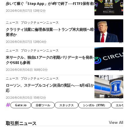
歩いて稼ぐ「Step App」が4年で終了──FITFI保有者に対応呼びかけ
2026年08月07日 12時12分
ニュース
ブロックチェーンニュース
クラリティ法案に倫理条項案──トランプ米大統領へ暗号資産事業の売却
要求か
2026年08月07日 12時04分
ニュース
ブロックチェーンニュース
米サークル、独自L1アークの初期バリデーターを発表――ブラックロッ
クやSBIも参画
2026年08月06日 16時03分
ニュース
ブロックチェーンニュース
ローソン、ステーブルコイン決済の実証へ──8月6日からJPYCやUSDC対
応
2026年08月05日 15時12分
#
Gate.io
分析ツール
スタックス
シンボル（XYM）
エルサル
View All
取引所ニュース