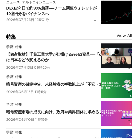
ニュース
アルトコインニュース
DEXEが1日で約90%急落──チーム関連ウォレットが
10億円分をバイナンスへ
2026年07月23日 12時01分
View All
特集
学習
特集
【独占取材】千葉工業大学が仕掛けるweb3変革──「cJPY」とAIの融合
は日本をどう変えるのか
2026年07月13日 09時25分
学習
特集
暗号資産の確定申告、未経験者の半数以上が「不安・無理」
2026年06月13日 11時11分
学習
特集
暗号資産市場の成長に向け、政府や業界団体に求めることは？
2026年06月10日 11時15分
学習
特集