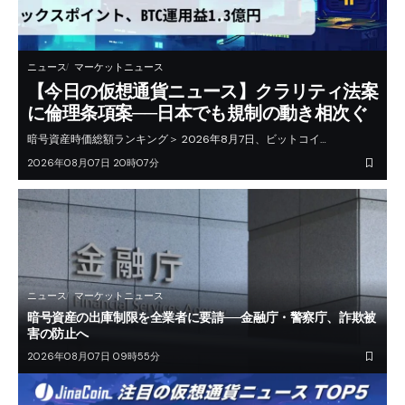
ニュース
マーケットニュース
【今日の仮想通貨ニュース】クラリティ法案
に倫理条項案──日本でも規制の動き相次ぐ
暗号資産時価総額ランキング＞ 2026年8月7日、ビットコイ…
2026年08月07日 20時07分
ニュース
マーケットニュース
暗号資産の出庫制限を全業者に要請──金融庁・警察庁、詐欺被
害の防止へ
2026年08月07日 09時55分