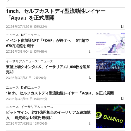
1inch、セルフカストディ型流動性レイヤー
「Aqua」を正式展開
2026年07月29日 15時22分
ニュース
NFTニュース
イベント参加証NFT「POAP」が終了へ──5年超で
670万点超を発行
2026年08月04日 13時46分
イーサリアムニュース
ニュース
東証上場クオンタムS、イーサリアム1,000枚を追加
売却
2026年07月31日 12時29分
ニュース
DeFiニュース
1inch、セルフカストディ型流動性レイヤー「Aqua」を正式展開
2026年07月29日 15時22分
ニュース
イーサリアムニュース
ビットマイン、約31億円相当のイーサリアム追加購
入──総資産は1.9兆円規模に
2026年07月28日 12時06分