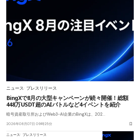
ニュース
プレスリリース
BingXで8月の大型キャンペーンが続々開催！総額
448万USDT超のAIバトルなど4イベントを紹介
暗号資産取引所およびWeb3-AI企業のBingXは、202…
2026年08月07日 09時25分
ニュース
プレスリリース