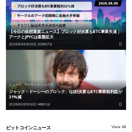
マーケットニュース
ニュース
【今日の仮想通貨ニュース】ブロック好決算もBTC事業失速｜
アークとJPYCは基盤拡大
2026年08月06日 20時07分
ニュース
マーケットニュース
ジャック・ドーシーのブロック、Q2好決算もBTC事業粗利益が
31%減
2026年08月06日 14時01分
View All
ビットコインニュース