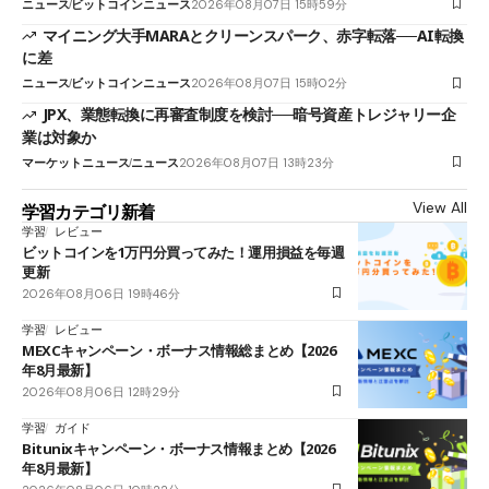
ニュース
ビットコインニュース
2026年08月07日 15時59分
マイニング大手MARAとクリーンスパーク、赤字転落──AI転換
に差
ニュース
ビットコインニュース
2026年08月07日 15時02分
JPX、業態転換に再審査制度を検討──暗号資産トレジャリー企
業は対象か
マーケットニュース
ニュース
2026年08月07日 13時23分
View All
学習カテゴリ新着
学習
レビュー
ビットコインを1万円分買ってみた！運用損益を毎週
更新
2026年08月06日 19時46分
学習
レビュー
MEXCキャンペーン・ボーナス情報総まとめ【2026
年8月最新】
2026年08月06日 12時29分
学習
ガイド
Bitunixキャンペーン・ボーナス情報まとめ【2026
年8月最新】