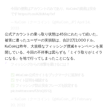
今回の侵害はアカウントのみであり、KuCoinの資産は安全
です
https://t.co/AZiUMayTxf
— KuCoin（クーコイン） (@KuCoin_JP)
April 24,
2023
公式アカウントの乗っ取り状態は45分にわたって続いた。
被害に遭ったユーザーの実損額は、合計2万2,000ドル。
KuCoinは昨年、大規模なフィッシング撲滅キャンペーンを展
開している。今回の不祥事は図らずも「ミイラ取りがミイラ
になる」を地で行ってしまったことになる。
フィッシングからの攻撃を避けるには？
#KuCoin
公式サイトをブックマークに追加する
サイト証明を確認する
フィッシング防止安全フレーズを設定する
pic.twitter.com/f2VsQIS12j
— KuCoin（クーコイン） (@KuCoin_JP)
February
20, 2022