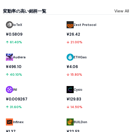
変動率の高い銘柄一覧
View All
IoTeX
Zest Protocol
¥0.5809
¥26.42
↑ 61.40%
↓ 21.00%
Audiera
ETHGas
¥496.10
¥4.06
↑ 40.10%
↓ 15.80%
INI
Cysic
¥0.009267
¥129.83
↑ 31.60%
↓ 14.50%
Infinex
BUILDon
¥1.37
¥22.53