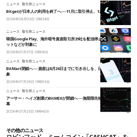
ニュース
取引所ニュース
Bitgetが日本人の利用を終了へ──11月に取引停止、12月末に強制決済
2026年08月03日 12時24分
ニュース
取引所ニュース
韓国Google Play、海外暗号資産取引所29社を配信停止──OKXやバイビ
ットなどが対象に
2026年07月27日 12時16分
ニュース
取引所ニュース
BitMart閉鎖へ──資産は8月26日までに引き出しを、日本人利用者も対
象
2026年07月26日 13時03分
ニュース
取引所ニュース
アーサー・ヘイズ創業のBitMEXが閉鎖へ──無期限先物を生んだ11年に
幕
2026年07月23日 19時42分
その他のニュース
ロビンフッド、ミームコイン「CASHCAT」を