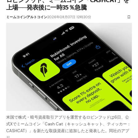
上場──発表後に一時35％急騰
ミームコイン
アルトコイン
2026年08月07日 12時20分
米国で株式・暗号資産取引アプリを運営するロビンフッドは6日、公
式Xでミームコイン「Cash Cat（キャッシュキャット、ティッカー：
CASHCAT）」を新たな取扱資産に追加したと発表した。同社のアプ
リ…