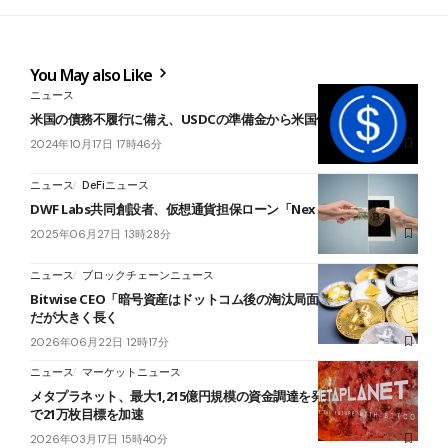
You May also Like
ニュース
米国の債務不履行に備え、USDCの準備金から米国債消える
2024年10月17日 17時46分
ニュース
DeFiニュース
DWF Labs共同創設者、仮想通貨担保ローン「Nex Meta」を発表
2025年06月27日 13時28分
ニュース
ブロックチェーンニュース
Bitwise CEO「暗号資産はドットコム後の淘汰局面」──勝者は少数
だが大きく長く
2026年06月22日 12時17分
ニュース
マーケットニュース
メタプラネット、最大1,215億円規模の資金調達を発表──BTC買増し
で21万枚目標を加速
2026年03月17日 15時40分