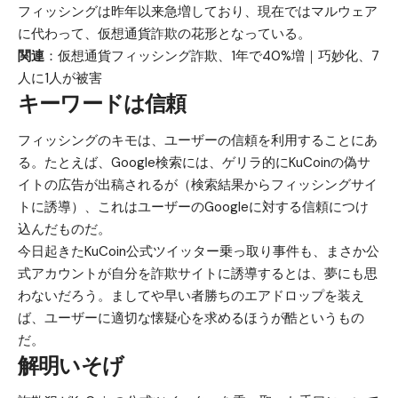
フィッシングは昨年以来急増しており、現在ではマルウェア
に代わって、仮想通貨詐欺の花形となっている。
関連
：
仮想通貨フィッシング詐欺、1年で40%増｜巧妙化、7
人に1人が被害
キーワードは信頼
フィッシングのキモは、ユーザーの信頼を利用することにあ
る。たとえば、Google検索には、ゲリラ的にKuCoinの偽サ
イトの広告が出稿されるが（検索結果からフィッシングサイ
トに誘導）、これはユーザーのGoogleに対する信頼につけ
込んだものだ。
今日起きたKuCoin公式ツイッター乗っ取り事件も、まさか公
式アカウントが自分を詐欺サイトに誘導するとは、夢にも思
わないだろう。ましてや早い者勝ちのエアドロップを装え
ば、ユーザーに適切な懐疑心を求めるほうが酷というもの
だ。
解明いそげ