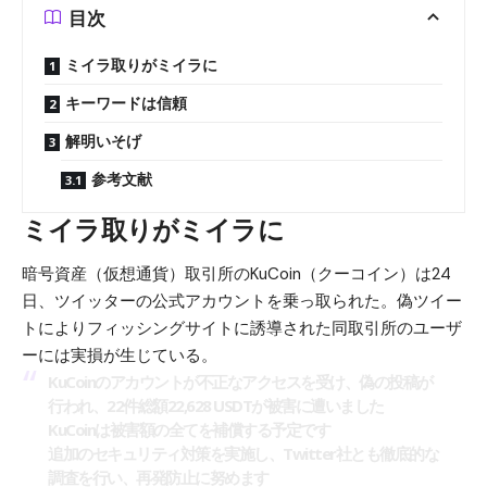
目次
ミイラ取りがミイラに
キーワードは信頼
解明いそげ
参考文献
ミイラ取りがミイラに
暗号資産（仮想通貨）取引所のKuCoin（クーコイン）は24
日、ツイッターの公式アカウントを乗っ取られた。偽ツイー
トによりフィッシングサイトに誘導された同取引所のユーザ
ーには実損が生じている。
KuCoinのアカウントが不正なアクセスを受け、偽の投稿が
行われ、22件総額22,628 USDTが被害に遭いました
KuCoinは被害額の全てを補償する予定です
追加のセキュリティ対策を実施し、Twitter社とも徹底的な
調査を行い、再発防止に努めます