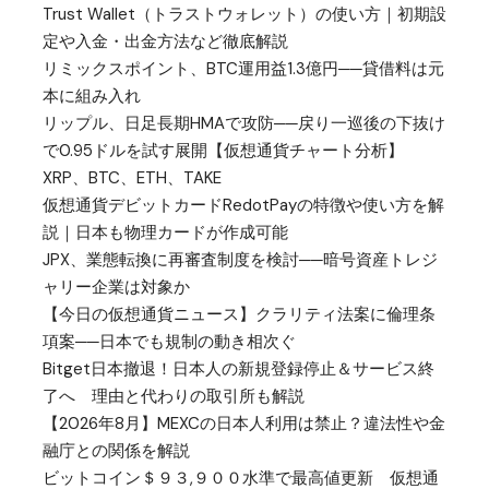
Trust Wallet（トラストウォレット）の使い方｜初期設
定や入金・出金方法など徹底解説
リミックスポイント、BTC運用益1.3億円──貸借料は元
本に組み入れ
リップル、日足長期HMAで攻防──戻り一巡後の下抜け
で0.95ドルを試す展開【仮想通貨チャート分析】
XRP、BTC、ETH、TAKE
仮想通貨デビットカードRedotPayの特徴や使い方を解
説｜日本も物理カードが作成可能
JPX、業態転換に再審査制度を検討──暗号資産トレジ
ャリー企業は対象か
【今日の仮想通貨ニュース】クラリティ法案に倫理条
項案──日本でも規制の動き相次ぐ
Bitget日本撤退！日本人の新規登録停止＆サービス終
了へ 理由と代わりの取引所も解説
【2026年8月】MEXCの日本人利用は禁止？違法性や金
融庁との関係を解説
ビットコイン＄９３,９００水準で最高値更新 仮想通