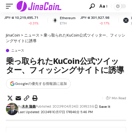
Aa
.71
JPY-¥ 301,927.98
JPY-¥ 163.63
Ethereum
XRP
ETH
XRP
.31%
-0.17%
+0.31%
JinaCoin
>
ニュース
>
乗っ取られたKuCoin公式ツイッター、フィッシ
ングサイトに誘導
ニュース
乗っ取られたKuCoin公式ツイッ
ター、フィッシングサイトに誘導
Googleの優先する情報源に追加
7 Min Read
By
木本 隆義
Published: 2023年04月24日 20時23分
Last Updated: 2024年10月17日 17時46分 5:46 PM