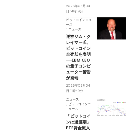
2026年08月04
日 14時19分
ビットコインニュ
ース
ニュース
逆神ジム・ク
レイマー氏、
ビットコイン
全売却を表明
──IBM CEO
の量子コンピ
ューター警告
が発端
2026年08月04
日 11時49分
ニュース
ビットコインニ
ュース
「ビットコイ
ンは過渡期」
ETF資金流入