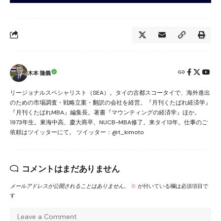
木本 隆義
リージョナルスペシャリスト（SEA）。タイの古都スコータイで、海外進出
のための市場調査・戦略立案・翻訳の会社を経営。『月刊くたばれ経済学』
『月刊くたばれMBA』編集長。著書『マウンティングの経済学』ほか。
1973年生。東海中高、慶大商卒、NUCB-MBA修了。来タイ13年。仕事のご
依頼はツイッターにて。 ツイッター：@t_kimoto
コメントはまだありません
メールアドレスが公開されることはありません。
※
が付いている欄は必須項目で
す