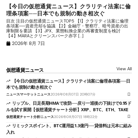
【今日の仮想通貨ニュース】クラリティ法案に倫
リ
理条項案──日本でも規制の動き相次ぐ
下
分
目次 注目の仮想通貨ニュースTOP5 【1】クラリティ法案に倫理
条項案──資産売却を協議 【2】金融庁・警察庁、暗号資産の出
目
庫制限を要請 【3】JPX、業態転換企業の再審査制度を検討
ト
【4】MARAとクリーンスパーク赤字 […]
（
（X
2026年 8月 7日
View All
仮想通貨ニュース
【今日の仮想通貨ニュース】クラリティ法案に倫理条項案──日
本でも規制の動き相次ぐ
ニュース
マーケットニュース
2026年08月07日 20時07分
リップル、日足長期HMAで攻防──戻り一巡後の下抜けで0.95ド
ルを試す展開【仮想通貨チャート分析】XRP、BTC、ETH、TAKE
仮想通貨チャート分析
ニュース
2026年08月07日 18時22分
リミックスポイント、BTC運用益1.3億円──貸借料は元本に組み
入れ