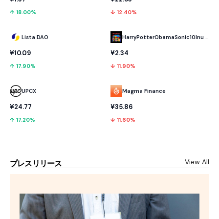
↑ 18.00%
↓ 12.40%
Lista DAO
HarryPotterObamaSonic10Inu (ETH)
¥10.09
¥2.34
↑ 17.90%
↓ 11.90%
UPCX
Magma Finance
¥24.77
¥35.86
↑ 17.20%
↓ 11.60%
View All
プレスリリース