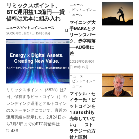
リミックスポイント、
ニュース
ビットコインニ
BTC運用益1.3億円──貸
ュース
借料は元本に組み入れ
マイニング大
ニュース
ビットコインニュース
手MARAとク
2026年08月07日 15時59分
リーンスパー
ク、赤字転落
──AI転換に
差
2026年08月07
日 15時02分
ニュース
ビットコインニ
ュース
リミックスポイント（3825）は7
マイケル・セ
日、保有するビットコイン（）の
イラー氏「ビ
レンディング運用とアルトコイン
ットコインを
のステーキングについて、直近の
1 satoshiも
運用実績を開示した。2月24日か
売却していな
ら7月31日までのBTC貸借料は
い」──スト
ラテジーの方
12.436…
針と区別