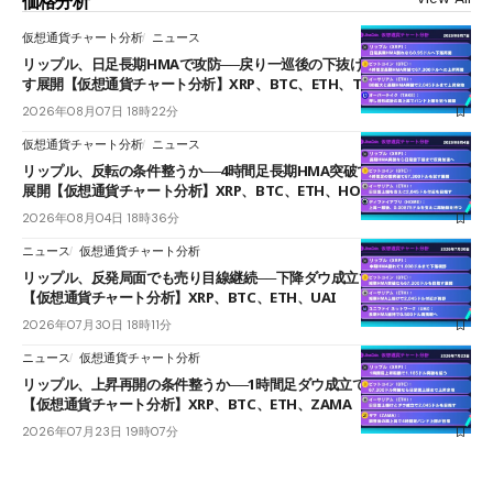
価格分析
仮想通貨チャート分析
ニュース
リップル、日足長期HMAで攻防──戻り一巡後の下抜けで0.95ドルを試
す展開【仮想通貨チャート分析】XRP、BTC、ETH、TAKE
2026年08月07日 18時22分
仮想通貨チャート分析
ニュース
リップル、反転の条件整うか──4時間足長期HMA突破で雲下端を目指す
展開【仮想通貨チャート分析】XRP、BTC、ETH、HOME
2026年08月04日 18時36分
ニュース
仮想通貨チャート分析
リップル、反発局面でも売り目線継続──下降ダウ成立で下値追う展開
【仮想通貨チャート分析】XRP、BTC、ETH、UAI
2026年07月30日 18時11分
ニュース
仮想通貨チャート分析
リップル、上昇再開の条件整うか──1時間足ダウ成立で1.185ドルを狙う
【仮想通貨チャート分析】XRP、BTC、ETH、ZAMA
2026年07月23日 19時07分