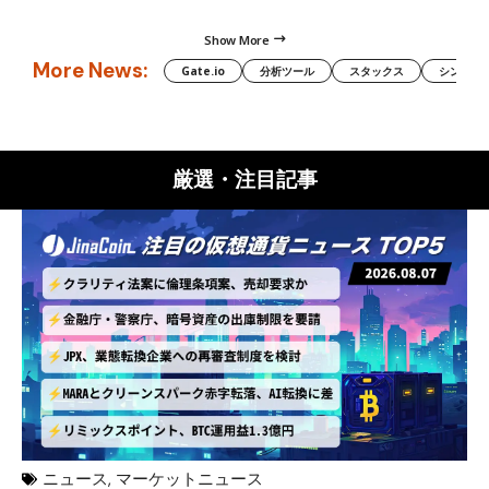
Show More
More News:
Gate.io
分析ツール
スタックス
シンボル（
厳選・注目記事
ニュース
,
マーケットニュース