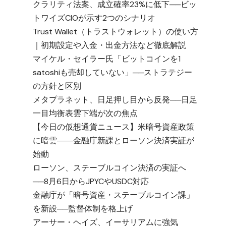
クラリティ法案、成立確率23%に低下──ビッ
トワイズCIOが示す2つのシナリオ
Trust Wallet（トラストウォレット）の使い方
｜初期設定や入金・出金方法など徹底解説
マイケル・セイラー氏「ビットコインを1
satoshiも売却していない」──ストラテジー
の方針と区別
メタプラネット、日足押し目から反発──日足
一目均衡表雲下端が次の焦点
【今日の仮想通貨ニュース】米暗号資産政策
に暗雲――金融庁新課とローソン決済実証が
始動
ローソン、ステーブルコイン決済の実証へ
──8月6日からJPYCやUSDC対応
金融庁が「暗号資産・ステーブルコイン課」
を新設──監督体制を格上げ
アーサー・ヘイズ、イーサリアムに強気