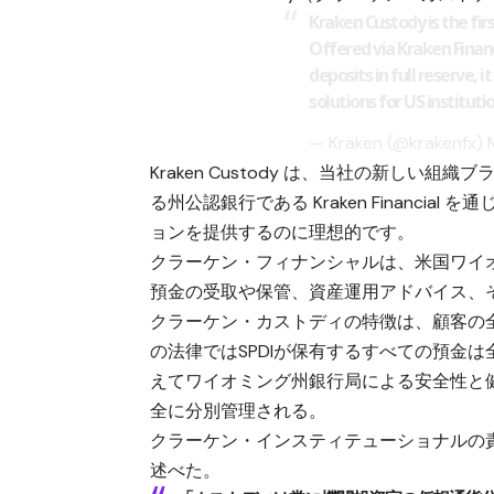
Kraken Custody is the fir
Offered via Kraken Financ
deposits in full reserve, i
solutions for US institutio
— Kraken (@krakenfx)
Kraken Custody は、当社の新し
る州公認銀行である Kraken Financ
ョンを提供するのに理想的です。
クラーケン・フィナンシャルは、米国ワイオミ
預金の受取や保管、資産運用アドバイス、
クラーケン・カストディの特徴は、顧客の
の法律ではSPDIが保有するすべての預金
えてワイオミング州銀行局による安全性と
全に分別管理される。
クラーケン・インスティテューショナルの
述べた。