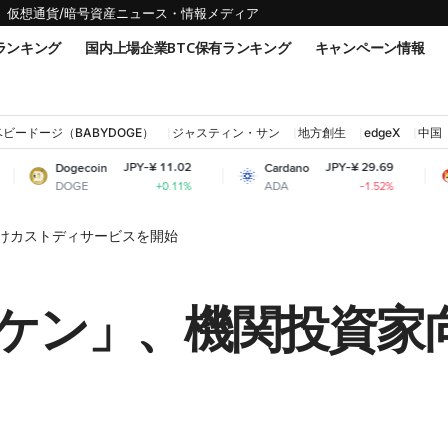
仮想通貨/暗号資産ニュース・情報メディア
ランキング
国内上場企業BTC保有ランキング
キャンペーン情報
ベビードージ（BABYDOGE）
ジャスティン・サン
地方創生
edgeX
中国
JPY-¥ 11.02
JPY-¥ 29.69
ecoin
Cardano
Shiba Inu
GE
ADA
SHIB
+0.11%
-1.52%
けカストディサービスを開始
ケン」、機関投資家