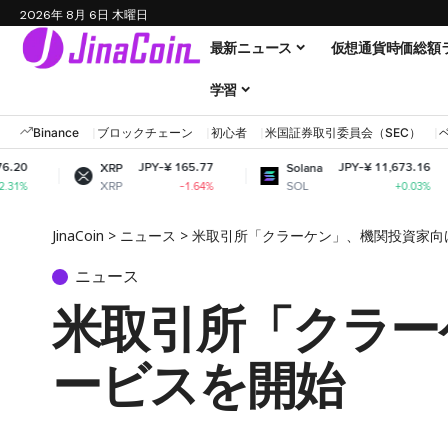
2026年 8月 6日 木曜日
最新ニュース
仮想通貨時価総額
学習
Binance
ブロックチェーン
初心者
米国証券取引委員会（SEC）
JPY-¥ 165.77
JPY-¥ 11,673.16
XRP
Solana
Dog
XRP
SOL
DO
-1.64%
+0.03%
JinaCoin
>
ニュース
>
米取引所「クラーケン」、機関投資家向
ニュース
米取引所「クラー
ービスを開始