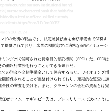
st product under our new institutional brand.
ial, our state-chartered bank that holds fiat
t is ideally suited to offer qualified custody
nal clients.
https://t.co/1TzDm00CBZ
March 20, 2024
い組織ブランドの最初の製品です。法定通貨預金を全額準備金で保有す
ial を通じて提供されており、米国の機関顧客に適格な保管ソリューシ
ング州で認可された特別目的預託機関（SPDI）だ。SPDIは
その他銀行業務を行うことができる銀行だ。
全ての預金を全額準備金として保有する点だ。ワイオミング州
は全額留保されることが義務付けられており、定期的な監査に加
健全性の審査を受ける。また、クラーケンの会社の資産とは完
責任者ティム・オギルビー氏は、プレスリリースで次のように