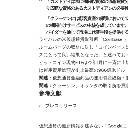
「カストディは常に機関投資家の仮想通貨分
り広範な資格のあるカストディアンの必要
「クラーケンには顧客資産の保護において1
の機関向けサービスの中核を成しています。
バイダーを通じて市場に代替手段を提供す
ライバルの米仮想通貨取引所「Coinbas
ルームバーグの取材に対し「コインベースは
スにとって良い結果となった」と述べてお
ビットコイン現物ETFは今年1月に一斉に
は運用資産総額が史上最高の966億米ドル
関連：
仮想通貨金融商品の運用資産総額・
関連：
クラーケン、オランダの取引所を買
参考文献
プレスリリース
仮想通貨の最新情報を逃さない！Googleニュ