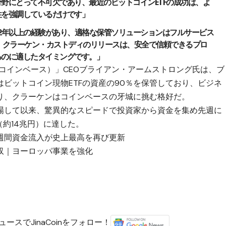
野にとって不可欠であり、最近のビットコインETFの成功は、よ
性を強調しているだけです」
2年以上の経験があり、適格な保管ソリューションはフルサービス
 クラーケン・カストディのリリースは、安全で信頼できるプロ
るのに適したタイミングです。」
e（コインベース）」CEOブライアン・アームストロング氏は、ブ
ビットコイン現物ETFの資産の90％を保管しており、ビジネ
り、クラーケンはコインベースの牙城に挑む格好だ。
上場して以来、驚異的なスピードで投資家から資金を集め先週に
（約14兆円）に達した。
週間資金流入が史上最高を再び更新
収｜ヨーロッパ事業を強化
ースでJinaCoinをフォロー！