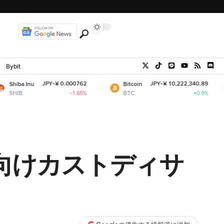
Bybit
JPY-¥ 0.000762
JPY-¥ 10,222,340.89
Bitcoin
Ether
BTC
ETH
-1.65%
+0.9%
向けカストディサ