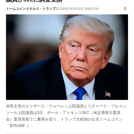
ミームコイン
ドナルド・トランプ
2026年08月05日 16時23分
米民主党のエリザベス・ウォーレン上院議員とリチャード・ブルメン
ソール上院議員は3日、ポール・アトキンスSEC（米証券取引委員
会）委員長宛てに書簡を送り、トランプ大統領の公式ミームコイン
「$TRUMP（…