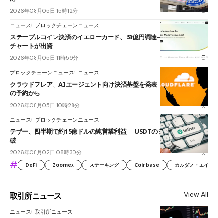
2026年08月05日 15時12分
ニュース
ブロックチェーンニュース
ステーブルコイン決済のイエローカード、63億円調達──ソニーやスタン
チャートが出資
2026年08月05日 11時59分
ブロックチェーンニュース
ニュース
クラウドフレア、AIエージェント向け決済基盤を発表──まずハンドル名
の予約から
2026年08月05日 10時28分
ニュース
ブロックチェーンニュース
テザー、四半期で約15億ドルの純営業利益──USDTのシェアは60%を突
破
2026年08月02日 08時30分
#
DeFi
Zoomex
ステーキング
Coinbase
カルダノ・エイダ（Ca
View All
取引所ニュース
ニュース
取引所ニュース