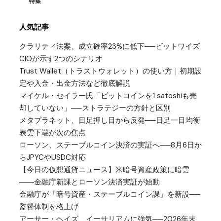
特集
人気記事
クラリティ法案、成立確率23%に低下──ビットワイズ
CIOが示す2つのシナリオ
Trust Wallet（トラストウォレット）の使い方｜初期設
定や入金・出金方法など徹底解説
マイケル・セイラー氏「ビットコインを1 satoshiも売
却していない」──ストラテジーの方針と区別
メタプラネット、日足押し目から反発──日足一目均衡
表雲下端が次の焦点
ローソン、ステーブルコイン決済の実証へ──8月6日か
らJPYCやUSDC対応
【今日の仮想通貨ニュース】米暗号資産政策に暗雲
――金融庁新課とローソン決済実証が始動
金融庁が「暗号資産・ステーブルコイン課」を新設──
監督体制を格上げ
アーサー・ヘイズ、イーサリアムに強気──2026年末