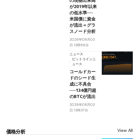
の現物出来高
が2019年以来
の低水準──
米国債に資金
が流出＝グラ
スノード分析
2026年08月03
日 13時56分
ニュース
ビットコインニ
ュース
コールドカー
ドのシード生
成に不具合
──134億円超
のBTCが流出
2026年08月03
日 13時37分
View All
価格分析