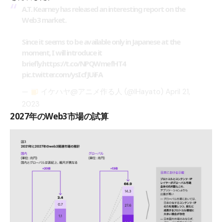
A.T. Kearney has released an interesting report on the
Web3 market.
Since it seems to be available only in Japanese at the
moment, I will introduce it
briefly.
https://t.co/NPQWmefHT4
pic.twitter.com/ysIcfJUiFA
—
イケハヤ@アニメ作る人 (@IHayato)
April 21,
2023
2027年のWeb3市場の試算