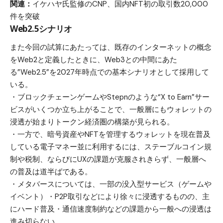
関連：
イケハヤ氏監修のCNP、国内NFT初の取引数20,000
件を突破
Web2.5シナリオ
また今回の試算にあたっては、既存のインターネットの概念
をWeb2と定義したときに、Web3との中間にあた
る”Web2.5”を2027年時点での基本シナリオとして採用して
いる。
・ブロックチェーンゲームやStepnのような“X to Earn”サー
ビスがいくつか立ち上がることで、一般層にもウォレットの
浸透が始まりトークン経済圏の構築が見られる。
・一方で、暗号資産やNFTを管理するウォレットを現在普及
している電子マネー並に利用するには、ステーブルコイン規
制や税制、ならびにUXの課題が克服されきらず、一般層へ
の普及は道半ばである。
・メタバースについては、一部の没入型サービス（ゲームや
イベント）・P2P取引などにより徐々に浸透するものの、主
にハード普及・通信速度制約などの課題から一般への浸透は
進み切らない。