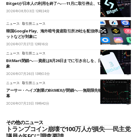
Bitgetが日本人の利用を終了へ──11月に取引停止、12月末に強制決済
2026年08月03日 12時24分
ニュース
取引所ニュース
韓国Google Play、海外暗号資産取引所29社を配信停止──OKXやバイビ
ットなどが対象に
2026年07月27日 12時16分
ニュース
取引所ニュース
BitMart閉鎖へ──資産は8月26日までに引き出しを、日本人利用者も対
象
2026年07月26日 13時03分
ニュース
取引所ニュース
アーサー・ヘイズ創業のBitMEXが閉鎖へ──無期限先物を生んだ11年に
幕
2026年07月23日 19時42分
その他のニュース
トランプコイン崩壊で100万人が損失──民主党
議員がSECに調査要請