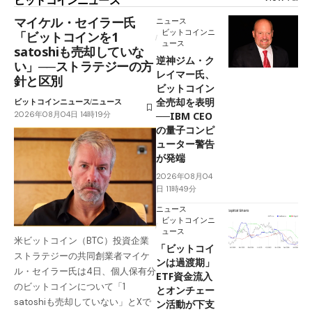
マイケル・セイラー氏
ニュース
ビットコインニ
「ビットコインを1
ュース
satoshiも売却していな
逆神ジム・ク
い」──ストラテジーの方
レイマー氏、
針と区別
ビットコイン
全売却を表明
ビットコインニュース
ニュース
2026年08月04日 14時19分
──IBM CEO
の量子コンピ
ューター警告
が発端
2026年08月04
日 11時49分
ニュース
ビットコインニ
ュース
米ビットコイン（BTC）投資企業
「ビットコイ
ストラテジーの共同創業者マイケ
ンは過渡期」
ル・セイラー氏は4日、個人保有分
ETF資金流入
のビットコインについて「1
とオンチェー
satoshiも売却していない」とXで
ン活動が下支