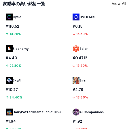
変動率の高い銘柄一覧
View All
Cysic
OVERTAKE
¥116.52
¥6.15
↑ 41.70%
↓ 15.50%
Biconomy
Solar
¥4.40
¥0.4712
↑ 27.80%
↓ 15.20%
SkyAI
Siren
¥10.27
¥4.79
↑ 24.40%
↓ 13.60%
HarryPotterObamaSonic10Inu (ETH)
AI Companions
¥1.64
¥1.92
↑ 23.80%
↓ 10.60%