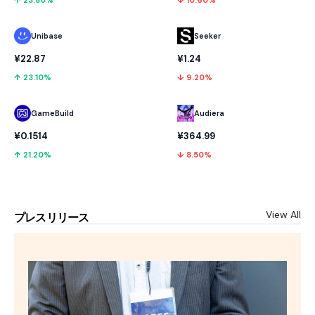
Unibase
Seeker
¥22.87
¥1.24
↑ 23.10%
↓ 9.20%
GameBuild
Audiera
¥0.1514
¥364.99
↑ 21.20%
↓ 8.50%
View All
プレスリリース