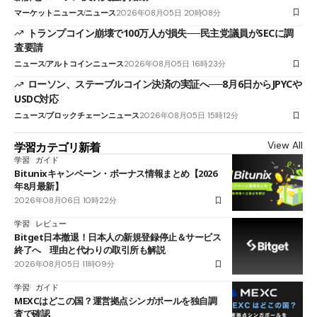
マーケットニュース
ニュース
2026年08月05日 20時08分
トランプコイン崩壊で100万人が損失──民主党議員がSECに調
査要請
ニュース
アルトコインニュース
2026年08月05日 16時23分
ローソン、ステーブルコイン決済の実証へ──8月6日からJPYCや
USDC対応
ニュース
ブロックチェーンニュース
2026年08月05日 15時12分
View All
学習カテゴリ新着
学習
ガイド
Bitunixキャンペーン・ボーナス情報まとめ【2026
年8月最新】
2026年08月06日 10時22分
学習
レビュー
Bitget日本撤退！日本人の新規登録停止＆サービス
終了へ 理由と代わりの取引所も解説
2026年08月05日 11時09分
学習
ガイド
MEXCはどこの国？運営拠点シンガポールを独自調
査で確認