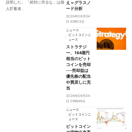
え＝グラスノ
説明した。 「絶対に売るな」は個
ード分析
人貯蓄者…
2026年08月04
日 10時02分
ニュース
ビットコインニ
ュース
ストラテジ
ー、164億円
相当のビット
コインを売却
──売却益は
優先株の配当
や買戻しに充
当
2026年08月04
日 09時49分
ニュース
ビットコインニ
ュース
ビットコイン