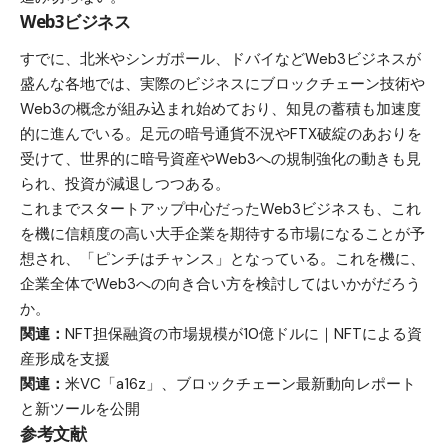
Web3ビジネス
すでに、北米やシンガポール、ドバイなどWeb3ビジネスが
盛んな各地では、実際のビジネスにブロックチェーン技術や
Web3の概念が組み込まれ始めており、知見の蓄積も加速度
的に進んでいる。足元の暗号通貨不況やFTX破綻のあおりを
受けて、世界的に暗号資産やWeb3への規制強化の動きも見
られ、投資が減退しつつある。
これまでスタートアップ中心だったWeb3ビジネスも、これ
を機に信頼度の高い大手企業を期待する市場になることが予
想され、「ピンチはチャンス」となっている。これを機に、
企業全体でWeb3への向き合い方を検討してはいかがだろう
か。
関連：
NFT担保融資の市場規模が10億ドルに｜NFTによる資
産形成を支援
関連：
米VC「a16z」、ブロックチェーン最新動向レポート
と新ツールを公開
参考文献