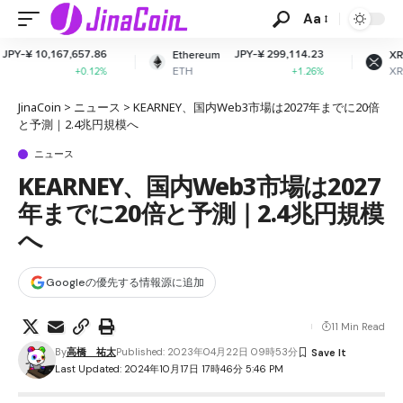
Aa
.86
JPY-¥ 299,114.23
JPY-¥ 164.56
Ethereum
XRP
ETH
XRP
12%
+1.26%
-2.74%
JinaCoin
>
ニュース
>
KEARNEY、国内Web3市場は2027年までに20倍
と予測｜2.4兆円規模へ
ニュース
KEARNEY、国内Web3市場は2027
年までに20倍と予測｜2.4兆円規模
へ
Googleの優先する情報源に追加
11 Min Read
By
高橋 祐太
Published: 2023年04月22日 09時53分
Last Updated: 2024年10月17日 17時46分 5:46 PM