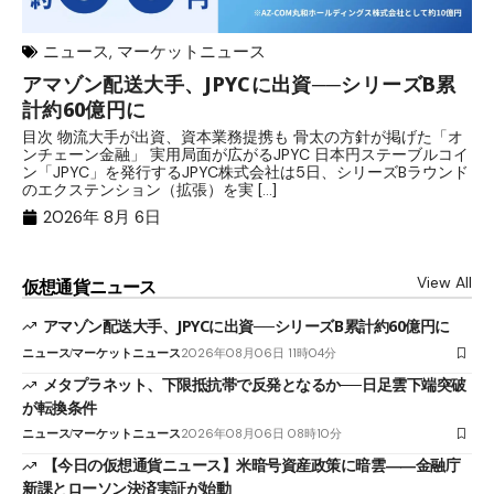
ニュース
,
マーケットニュース
アマゾン配送大手、JPYCに出資──シリーズB累
メ
計約60億円に
日
目次 物流大手が出資、資本業務提携も 骨太の方針が掲げた「オ
メ
ンチェーン金融」 実用局面が広がるJPYC 日本円ステーブルコイ
（
ン「JPYC」を発行するJPYC株式会社は5日、シリーズBラウンド
日
のエクステンション（拡張）を実 […]
2
2026年 8月 6日
View All
仮想通貨ニュース
アマゾン配送大手、JPYCに出資──シリーズB累計約60億円に
ニュース
マーケットニュース
2026年08月06日 11時04分
メタプラネット、下限抵抗帯で反発となるか──日足雲下端突破
が転換条件
ニュース
マーケットニュース
2026年08月06日 08時10分
【今日の仮想通貨ニュース】米暗号資産政策に暗雲――金融庁
新課とローソン決済実証が始動