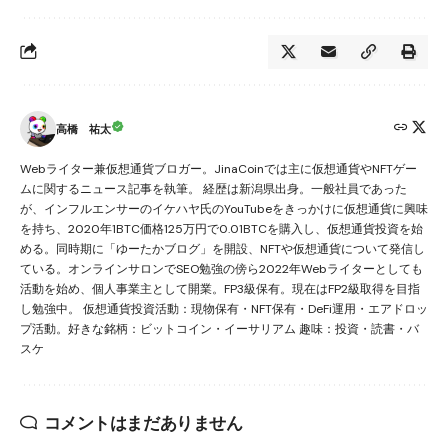
高橋 祐太
Webライター兼仮想通貨ブロガー。JinaCoinでは主に仮想通貨やNFTゲー
ムに関するニュース記事を執筆。 経歴は新潟県出身。一般社員であった
が、インフルエンサーのイケハヤ氏のYouTubeをきっかけに仮想通貨に興味
を持ち、2020年1BTC価格125万円で0.01BTCを購入し、仮想通貨投資を始
める。同時期に「ゆーたかブログ」を開設、NFTや仮想通貨について発信し
ている。オンラインサロンでSEO勉強の傍ら2022年Webライターとしても
活動を始め、個人事業主として開業。FP3級保有。現在はFP2級取得を目指
し勉強中。 仮想通貨投資活動：現物保有・NFT保有・DeFi運用・エアドロッ
プ活動。好きな銘柄：ビットコイン・イーサリアム 趣味：投資・読書・バ
スケ
コメントはまだありません