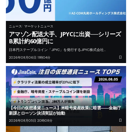
ニュース
マーケットニュース
アマゾン配送大手、JPYCに出資──シリーズ
B累計約60億円に
日本円ステーブルコイン「JPYC」を発行するJPYC株式会社…
2026年08月06日 11時04分
マーケットニュース
ニュース
【今日の仮想通貨ニュース】米暗号資産政策に暗雲――金融庁
新課とローソン決済実証が始動
2026年08月05日 20時08分