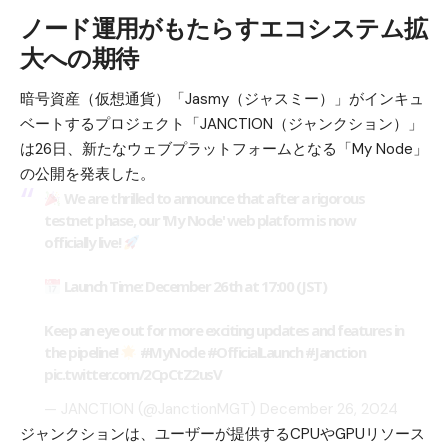
ノード運用がもたらすエコシステム拡
大への期待
暗号資産（仮想通貨）「Jasmy（ジャスミー）」がインキュ
ベートするプロジェクト「JANCTION（ジャンクション）」
は26日、新たなウェブプラットフォームとなる「My Node」
の公開を発表した。
We are thrilled to announce that after a rigorous
testnet phase, our 'My Node' web platform is now
officially live!
Launch Time: December 26th at 17:00 (JST)
Keep an eye out for more exciting updates and features in
the pipeline!
#MyNode
#OfficialLaunch
#Janction
pic.twitter.com/2CpCtZ2usV
— JANCTION (@JanctionMGT)
December 26, 2024
ジャンクションは、ユーザーが提供するCPUやGPUリソース