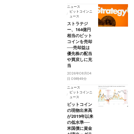
ニュース
ビットコインニ
ュース
ストラテジ
ー、164億円
相当のビット
コインを売却
──売却益は
優先株の配当
や買戻しに充
当
2026年08月04
日 09時49分
ニュース
ビットコインニ
ュース
ビットコイン
の現物出来高
が2019年以来
の低水準──
米国債に資金