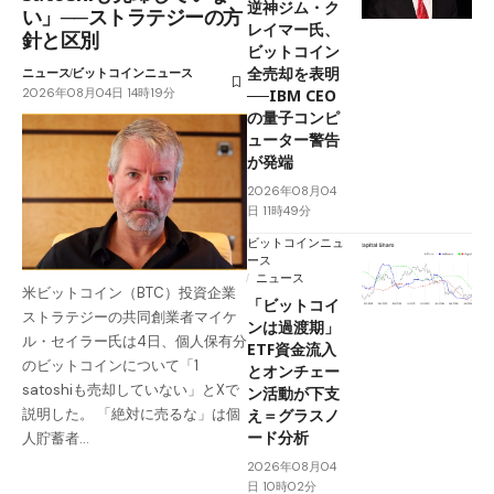
逆神ジム・ク
い」──ストラテジーの方
レイマー氏、
針と区別
ビットコイン
全売却を表明
ニュース
ビットコインニュース
2026年08月04日 14時19分
──IBM CEO
の量子コンピ
ューター警告
が発端
2026年08月04
日 11時49分
ビットコインニュ
ース
ニュース
米ビットコイン（BTC）投資企業
「ビットコイ
ストラテジーの共同創業者マイケ
ンは過渡期」
ル・セイラー氏は4日、個人保有分
ETF資金流入
のビットコインについて「1
とオンチェー
satoshiも売却していない」とXで
ン活動が下支
え＝グラスノ
説明した。 「絶対に売るな」は個
ード分析
人貯蓄者…
2026年08月04
日 10時02分