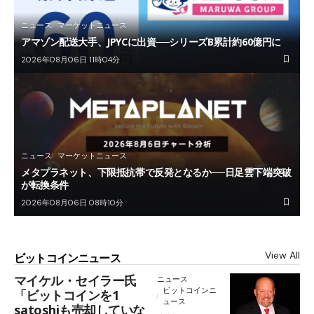
ニュース
マーケットニュース
アマゾン配送大手、JPYCに出資──シリーズB累計約60億円に
2026年08月06日 11時04分
ニュース
マーケットニュース
メタプラネット、下限抵抗帯で反発となるか──日足雲下端突破
が転換条件
2026年08月06日 08時10分
View All
ビットコインニュース
マイケル・セイラー氏
ニュース
ビットコインニ
「ビットコインを1
ュース
satoshiも売却していな