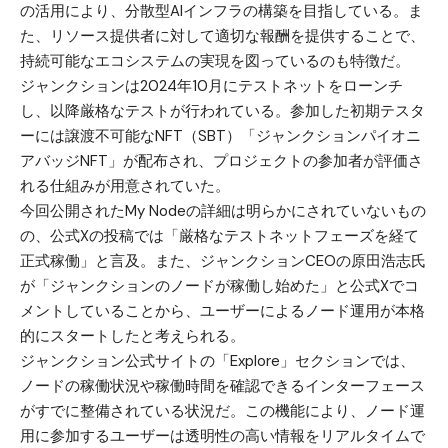
の活用により、分散型AIインフラの構築を目指している。ま
た、リソース提供者に対して適切な報酬を提供することで、
持続可能なエコシステムの実現を図っているのも特徴だ。
ジャンクションは2024年10月にテストネットをローンチ
し、以降厳格なテストが行われている。参加した初期テスタ
ーには譲渡不可能なNFT（SBT）「ジャンクションパイオニ
アバッジNFT」が配布され、プロジェクトの参加者が評価さ
れる仕組みが用意されていた。
今回公開されたMy Nodeの詳細は明らかにされていないもの
の、公式Xの投稿では「厳格なテストネットフェーズを経て
正式稼働」と言及。また、ジャンクションCEOの原田浩志氏
が「ジャンクションのノードが稼働し始めた」と公式Xでコ
メントしていることから、ユーザーによるノード運用が本格
的にスタートしたと考えられる。
ジャンクション公式サイトの「Explore」セクションでは、
ノードの稼働状況や稼働時間を確認できるインターフェース
がすでに整備されている状況だ。この機能により、ノード運
用に参加するユーザーは透明性の高い情報をリアルタイムで