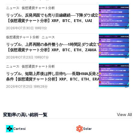
ニュース
仮想通貨チャート分析
リップル、反発局面でも売り目線継続──下降ダウ成立で下値追う展開
【仮想通貨チャート分析】XRP、BTC、ETH、UAI
2026年07月30日 18時11分
仮想通貨チャート分析
ニュース
リップル、上昇再開の条件整うか──1時間足ダウ成立で1.185ドルを狙う
【仮想通貨チャート分析】XRP、BTC、ETH、ZAMA
2026年07月23日 19時07分
ニュース
仮想通貨チャート分析
リップル、短期上昇後は押し目待ち──長期HMA反発と雲上抜けが買い
条件【仮想通貨チャート分析】XRP、BTC、ETH、ERA
2026年07月21日 18時28分
変動率の高い銘柄一覧
View All
Cartesi
Solar