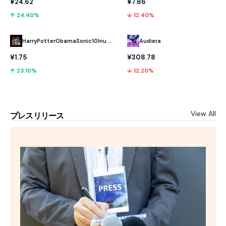
¥24.62
¥7.86
↑ 24.40%
↓ 12.40%
HarryPotterObamaSonic10Inu (ETH)
Audiera
¥1.75
¥308.78
↑ 23.10%
↓ 12.20%
View All
プレスリリース