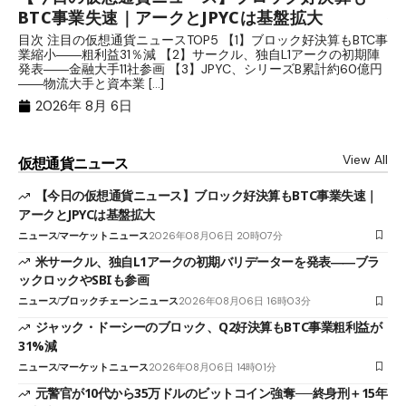
BTC事業失速｜アークとJPYCは基盤拡大
発
目次 注目の仮想通貨ニュースTOP5 【1】ブロック好決算もBTC事
目
業縮小――粗利益31％減 【2】サークル、独自L1アークの初期陣
や
発表――金融大手11社参画 【3】JPYC、シリーズB累計約60億円
る
――物流大手と資本業 […]
ブ
2026年 8月 6日
View All
仮想通貨ニュース
【今日の仮想通貨ニュース】ブロック好決算もBTC事業失速｜
アークとJPYCは基盤拡大
ニュース
マーケットニュース
2026年08月06日 20時07分
米サークル、独自L1アークの初期バリデーターを発表――ブラ
ックロックやSBIも参画
ニュース
ブロックチェーンニュース
2026年08月06日 16時03分
ジャック・ドーシーのブロック、Q2好決算もBTC事業粗利益が
31%減
ニュース
マーケットニュース
2026年08月06日 14時01分
元警官が10代から35万ドルのビットコイン強奪──終身刑＋15年