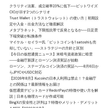
クラリティ法案、成立確率23%に低下──ビットワイズ
CIOが示す2つのシナリオ
Trust Wallet（トラストウォレット）の使い方｜初期設
定や入金・出金方法など徹底解説
メタプラネット、下限抵抗帯で反発となるか──日足雲
下端突破が転換条件
マイケル・セイラー氏「ビットコインを1 satoshiも売
却していない」──ストラテジーの方針と区別
【今日の仮想通貨ニュース】米暗号資産政策に暗雲
――金融庁新課とローソン決済実証が始動
ローソン、ステーブルコイン決済の実証へ──8月6日か
らJPYCやUSDC対応
【2026年8月】Kucoinの日本人利用は禁止！？金融庁
との関係は？最新情報をお届け
仮想通貨デビットカードRedotPayの特徴や使い方を解
説｜日本も物理カードが作成可能
BingXの安全性と評判は？特徴やメリット・デメリット