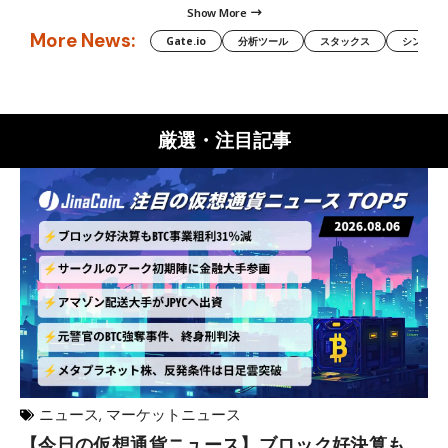
Show More
More News:
Gate.io
分析ツール
スタックス
シンボル（
厳選・注目記事
ニュース
,
マーケットニュース
【今日の仮想通貨ニュース】ブロック好決算も
米