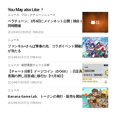
You May also Like
ニュース
ブロックチェーンニュース
ベラチェーン、2月6日にメインネット公開｜独自トークンのTGEも
同時開催
2025年02月05日 15時31分
ニュース
ファンキル×さらば青春の光、コラボイベント開催決定｜限定キャラ
が当たる
2024年10月17日 17時43分
ニュース
仮想通貨チャート分析
【チャート分析】ドージコイン（DOGE）：日足高値付近で反発、中
長期の押し目形成に移行か【11月8日】
2024年11月08日 13時27分
ニュース
Banana Game Lab、トークンの発行・販売を開始
2024年10月17日 17時43分