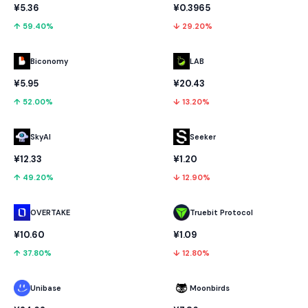
¥5.36
¥0.3965
↑ 59.40%
↓ 29.20%
Biconomy
LAB
¥5.95
¥20.43
↑ 52.00%
↓ 13.20%
SkyAI
Seeker
¥12.33
¥1.20
↑ 49.20%
↓ 12.90%
OVERTAKE
Truebit Protocol
¥10.60
¥1.09
↑ 37.80%
↓ 12.80%
Unibase
Moonbirds