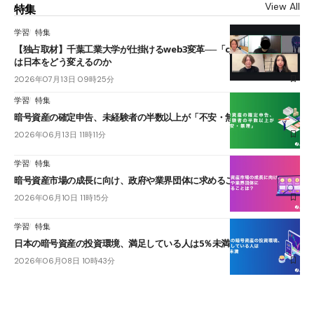
View All
特集
学習
特集
【独占取材】千葉工業大学が仕掛けるweb3変革──「cJPY」とAIの融合
は日本をどう変えるのか
2026年07月13日 09時25分
学習
特集
暗号資産の確定申告、未経験者の半数以上が「不安・無理」
2026年06月13日 11時11分
学習
特集
暗号資産市場の成長に向け、政府や業界団体に求めることは？
2026年06月10日 11時15分
学習
特集
日本の暗号資産の投資環境、満足している人は5％未満
2026年06月08日 10時43分