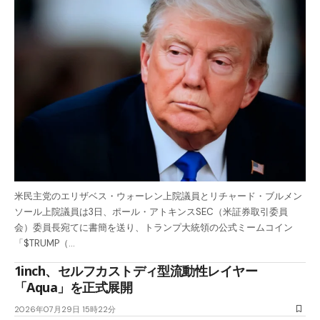
米民主党のエリザベス・ウォーレン上院議員とリチャード・ブルメン
ソール上院議員は3日、ポール・アトキンスSEC（米証券取引委員
会）委員長宛てに書簡を送り、トランプ大統領の公式ミームコイン
「$TRUMP（…
1inch、セルフカストディ型流動性レイヤー
「Aqua」を正式展開
2026年07月29日 15時22分