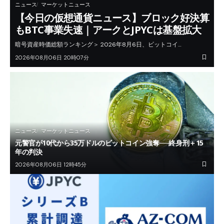
ニュース
マーケットニュース
【今日の仮想通貨ニュース】ブロック好決算
もBTC事業失速｜アークとJPYCは基盤拡大
暗号資産時価総額ランキング＞ 2026年8月6日、ビットコイ…
2026年08月06日 20時07分
ニュース
マーケットニュース
元警官が10代から35万ドルのビットコイン強奪──終身刑＋15
年の判決
2026年08月06日 12時45分