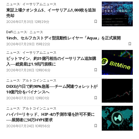
ニュース
イーサリアムニュース
東証上場クオンタムS、イーサリアム1,000枚を追加
売却
2026年07月31日 12時29分
DeFiニュース
ニュース
1inch、セルフカストディ型流動性レイヤー「Aqua」を正式展開
2026年07月29日 15時22分
ニュース
イーサリアムニュース
ビットマイン、約31億円相当のイーサリアム追加購
入──総資産は1.9兆円規模に
2026年07月28日 12時06分
ニュース
アルトコインニュース
DEXEが1日で約90%急落──チーム関連ウォレットが
10億円分をバイナンスへ
2026年07月23日 12時01分
ニュース
アルトコインニュース
ハイパーリキッド、HIP-4の予測市場を許可不要に
──展開者に50万HYPE要求
2026年07月24日 10時56分