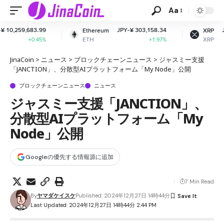
Aa
JPY-¥ 303,158.34
JPY-¥ 166.18
Ethereum
XRP
ETH
XRP
+1.97%
-1.41%
JinaCoin
>
ニュース
>
ブロックチェーンニュース
>
ジャスミー支援
「JANCTION」、分散型AIプラットフォーム「My Node」公開
ブロックチェーンニュース
ニュース
ジャスミー支援「JANCTION」、
分散型AIプラットフォーム「My
Node」公開
Googleの優先する情報源に追加
7 Min Read
By
ヤマダケイスケ
Published: 2024年12月27日 14時44分
Last Updated: 2024年12月27日 14時44分 2:44 PM