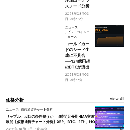
が流出＝グラ
スノード分析
2026年08月03
日 13時56分
ニュース
ビットコインニ
ュース
コールドカー
ドのシード生
成に不具合
──134億円超
のBTCが流出
2026年08月03
日 13時37分
View All
価格分析
ニュース
仮想通貨チャート分析
リップル、反転の条件整うか──4時間足長期HMA突破で雲下端を目指す
展開【仮想通貨チャート分析】XRP、BTC、ETH、HOME
2026年08月04日 18時36分