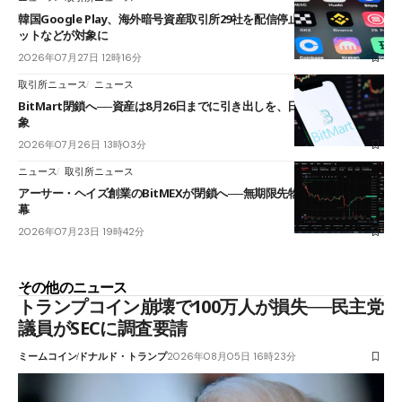
韓国Google Play、海外暗号資産取引所29社を配信停止──OKXやバイビ
ットなどが対象に
2026年07月27日 12時16分
取引所ニュース
ニュース
BitMart閉鎖へ──資産は8月26日までに引き出しを、日本人利用者も対
象
2026年07月26日 13時03分
ニュース
取引所ニュース
アーサー・ヘイズ創業のBitMEXが閉鎖へ──無期限先物を生んだ11年に
幕
2026年07月23日 19時42分
その他のニュース
トランプコイン崩壊で100万人が損失──民主党
議員がSECに調査要請
ミームコイン
ドナルド・トランプ
2026年08月05日 16時23分