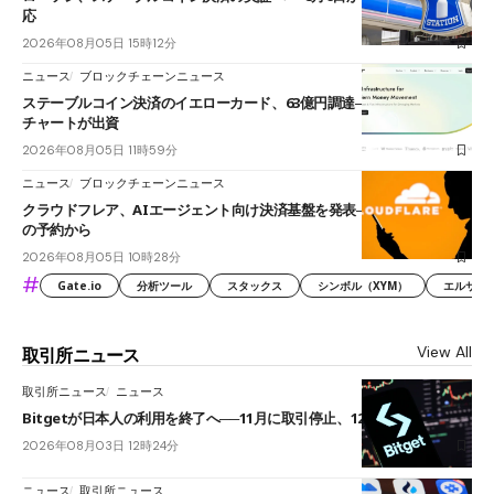
応
2026年08月05日 15時12分
ニュース
ブロックチェーンニュース
ステーブルコイン決済のイエローカード、63億円調達──ソニーやスタン
チャートが出資
2026年08月05日 11時59分
ニュース
ブロックチェーンニュース
クラウドフレア、AIエージェント向け決済基盤を発表──まずハンドル名
の予約から
2026年08月05日 10時28分
#
Gate.io
分析ツール
スタックス
シンボル（XYM）
エルサル
View All
取引所ニュース
取引所ニュース
ニュース
Bitgetが日本人の利用を終了へ──11月に取引停止、12月末に強制決済
2026年08月03日 12時24分
ニュース
取引所ニュース