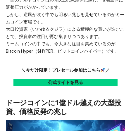
一部の
アルトコイン
は15%以上の急落を記録し、市場全体に
調整圧力がかかっています。
しかし、逆風が吹く中でも明るい兆しを見せているのがミー
ムコイン市場です。
大口投資家（いわゆるクジラ）による積極的な買いが進むこ
とで、投資家の注目が再び集まりつつあります。
ミームコインの中でも、今大きな注目を集めているのが
Bitcoin Hyper（$HYPER、ビットコインハイパー）です。
＼今だけ限定！プレセール参加はこちら
／
公式サイトを見る
ドージコインに1億ドル越えの大型投
資、価格反発の兆し