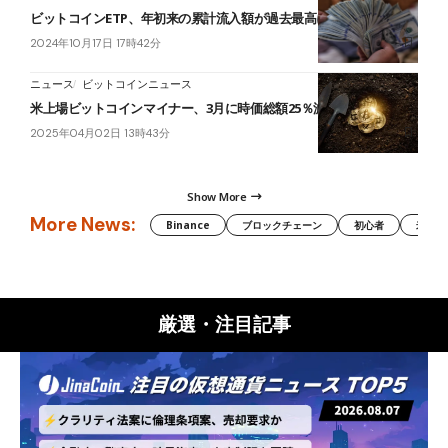
ビットコインETP、年初来の累計流入額が過去最高に＝Coinshares
2024年10月17日 17時42分
ニュース
ビットコインニュース
米上場ビットコインマイナー、3月に時価総額25％減＝JPモルガン
2025年04月02日 13時43分
Show More
More News:
Binance
ブロックチェーン
初心者
米国証
厳選・注目記事