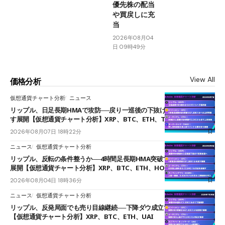
優先株の配当
や買戻しに充
当
2026年08月04
日 09時49分
View All
価格分析
仮想通貨チャート分析
ニュース
リップル、日足長期HMAで攻防──戻り一巡後の下抜けで0.95ドルを試
す展開【仮想通貨チャート分析】XRP、BTC、ETH、TAKE
2026年08月07日 18時22分
ニュース
仮想通貨チャート分析
リップル、反転の条件整うか──4時間足長期HMA突破で雲下端を目指す
展開【仮想通貨チャート分析】XRP、BTC、ETH、HOME
2026年08月04日 18時36分
ニュース
仮想通貨チャート分析
リップル、反発局面でも売り目線継続──下降ダウ成立で下値追う展開
【仮想通貨チャート分析】XRP、BTC、ETH、UAI