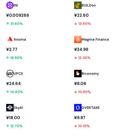
INI
BUILDon
¥0.009266
¥22.60
↑ 31.60%
↓ 13.60%
Anoma
Magma Finance
¥2.77
¥34.99
↑ 18.50%
↓ 12.30%
UPCX
Biconomy
¥24.64
¥8.06
↑ 14.60%
↓ 10.80%
SkyAI
OVERTAKE
¥18.00
¥9.97
↑ 12.70%
↓ 10.10%