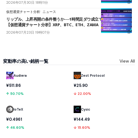
2026年07月30日 18時11分
仮想通貨チャート分析
ニュース
リップル、上昇再開の条件整うか──1時間足ダウ成立で1.185ドルを狙う
【仮想通貨チャート分析】XRP、BTC、ETH、ZAMA
2026年07月23日 19時07分
変動率の高い銘柄一覧
View All
Audiera
Zest Protocol
¥511.86
¥25.90
↑ 50.70%
↓ 22.00%
IoTeX
Cysic
¥0.4961
¥144.49
↑ 46.60%
↓ 15.60%