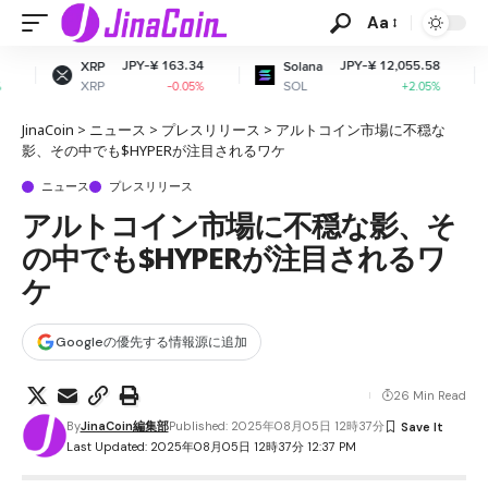
Aa
JPY-¥ 163.34
JPY-¥ 12,055.58
JP
Solana
Dogecoin
SOL
DOGE
-0.05%
+2.05%
JinaCoin
>
ニュース
>
プレスリリース
>
アルトコイン市場に不穏な
影、その中でも$HYPERが注目されるワケ
ニュース
プレスリリース
アルトコイン市場に不穏な影、そ
の中でも$HYPERが注目されるワ
ケ
Googleの優先する情報源に追加
26 Min Read
By
JinaCoin編集部
Published: 2025年08月05日 12時37分
Last Updated: 2025年08月05日 12時37分 12:37 PM