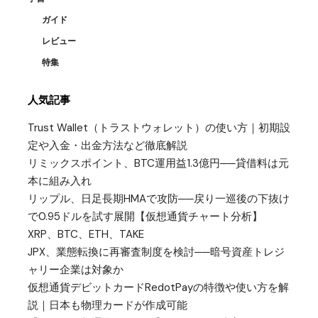
ガイド
レビュー
特集
人気記事
Trust Wallet（トラストウォレット）の使い方｜初期設
定や入金・出金方法など徹底解説
リミックスポイント、BTC運用益1.3億円──貸借料は元
本に組み入れ
リップル、日足長期HMAで攻防──戻り一巡後の下抜け
で0.95ドルを試す展開【仮想通貨チャート分析】
XRP、BTC、ETH、TAKE
JPX、業態転換に再審査制度を検討──暗号資産トレジ
ャリー企業は対象か
仮想通貨デビットカードRedotPayの特徴や使い方を解
説｜日本も物理カードが作成可能