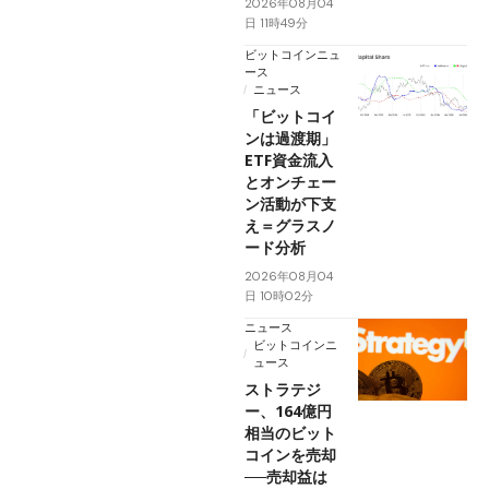
2026年08月04
日 11時49分
ビットコインニュ
ース
ニュース
「ビットコイ
ンは過渡期」
ETF資金流入
とオンチェー
ン活動が下支
え＝グラスノ
ード分析
2026年08月04
日 10時02分
ニュース
ビットコインニ
ュース
ストラテジ
ー、164億円
相当のビット
コインを売却
──売却益は