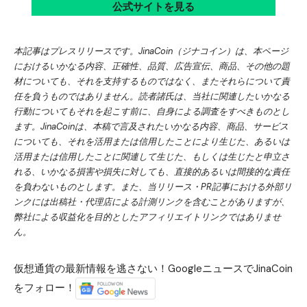
公式サイトを見る
本記事はプレスリリースです。JinaCoin（ジナコイン）は、本ページ
におけるいかなる内容、正確性、品質、広告宣伝、商品、その他の題
材についても、それを支持するものではなく、またそれらについて責
任を負うものではありません。読者諸氏は、当社に関連したいかなる
行動についてもそれを起こす前に、自身による調査をすべきものとし
ます。JinaCoinは、本稿で言及されたいかなる内容、商品、サービス
についても、それを活用または信用したことにより生じた、あるいは
活用または信用したことに関連して生じた、もしくは生じたと申立さ
れる、いかなる損害や損失に対しても、直接的あるいは間接的な責任
を負わないものとします。また、当リリース・PR記事における外部リ
ンクには出稿社・代理店による計測リンクを含むことがありますが、
弊社による収益化を目的としたアフィリエイトリンクではありませ
ん。
仮想通貨の最新情報を逃さない！GoogleニュースでJinaCoin
をフォロー！