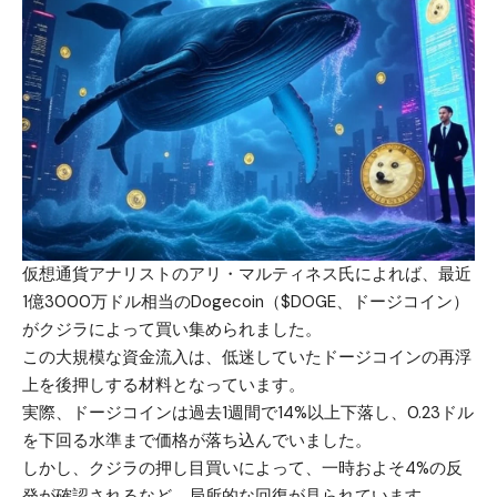
仮想通貨アナリストのアリ・マルティネス氏によれば、最近
1億3000万ドル相当のDogecoin（$DOGE、ドージコイン）
がクジラによって買い集められました。
この大規模な資金流入は、低迷していた
ドージコイン
の再浮
上を後押しする材料となっています。
実際、ドージコインは過去1週間で14%以上下落し、0.23ドル
を下回る水準まで価格が落ち込んでいました。
しかし、クジラの押し目買いによって、一時およそ4%の反
発が確認されるなど、局所的な回復が見られています。