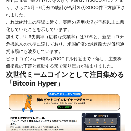
NFPは市場予想の11万人を大きく下回る7万3000人にとどま
り、さらに5月・6月分の統計が合計25万8000件下方修正さ
れました。
これは統計上の誤認に近く、実際の雇用状況が予想以上に悪
化していたことを示しています。
加えて、U-6失業率（広範な失業率）は7.9%と、新型コロナ
危機以来の水準に達しており、米国経済の減速懸念が仮想通
貨市場にも波及しています。
ビットコインも一時11万2000ドル付近まで下落し、主要株
価指数の下落と連動する形で売り圧力が強まりました。
次世代ミームコインとして注目集める
「Bitcoin Hyper」