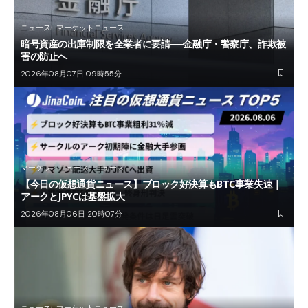
ニュース
マーケットニュース
暗号資産の出庫制限を全業者に要請──金融庁・警察庁、詐欺被
害の防止へ
2026年08月07日 09時55分
マーケットニュース
ニュース
【今日の仮想通貨ニュース】ブロック好決算もBTC事業失速｜
アークとJPYCは基盤拡大
2026年08月06日 20時07分
ニュース
マーケットニュース