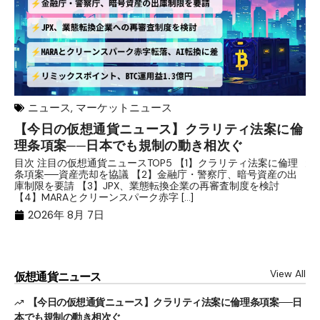
ニュース
,
マーケットニュース
【今日の仮想通貨ニュース】クラリティ法案に倫
リ
理条項案──日本でも規制の動き相次ぐ
下
分
目次 注目の仮想通貨ニュースTOP5 【1】クラリティ法案に倫理
条項案──資産売却を協議 【2】金融庁・警察庁、暗号資産の出
目
庫制限を要請 【3】JPX、業態転換企業の再審査制度を検討
ト
【4】MARAとクリーンスパーク赤字 […]
（
（X
2026年 8月 7日
View All
仮想通貨ニュース
【今日の仮想通貨ニュース】クラリティ法案に倫理条項案──日
本でも規制の動き相次ぐ