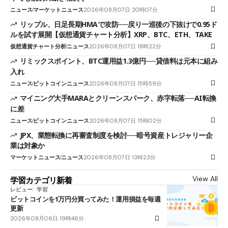
ニュース
マーケットニュース
2026年08月07日 20時07分
リップル、日足長期HMAで攻防──戻り一巡後の下抜けで0.95ド
ルを試す展開【仮想通貨チャート分析】XRP、BTC、ETH、TAKE
仮想通貨チャート分析
ニュース
2026年08月07日 18時22分
リミックスポイント、BTC運用益1.3億円──貸借料は元本に組み
入れ
ニュース
ビットコインニュース
2026年08月07日 15時59分
マイニング大手MARAとクリーンスパーク、赤字転落──AI転換
に差
ニュース
ビットコインニュース
2026年08月07日 15時02分
JPX、業態転換に再審査制度を検討──暗号資産トレジャリー企
業は対象か
マーケットニュース
ニュース
2026年08月07日 13時23分
View All
学習カテゴリ新着
レビュー
学習
ビットコインを1万円分買ってみた！運用損益を毎週
更新
2026年08月06日 19時46分