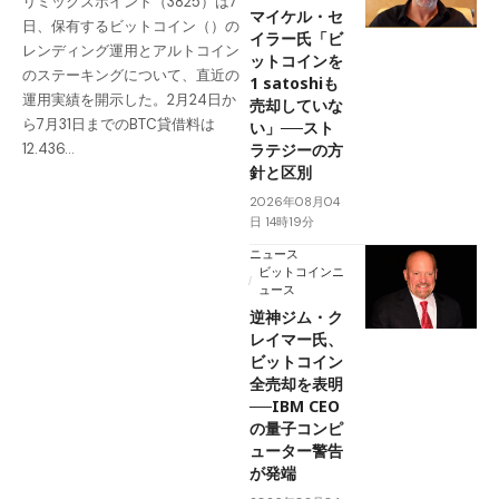
リミックスポイント（3825）は7
マイケル・セ
日、保有するビットコイン（）の
イラー氏「ビ
レンディング運用とアルトコイン
ットコインを
のステーキングについて、直近の
1 satoshiも
運用実績を開示した。2月24日か
売却していな
ら7月31日までのBTC貸借料は
い」──スト
ラテジーの方
12.436…
針と区別
2026年08月04
日 14時19分
ニュース
ビットコインニ
ュース
逆神ジム・ク
レイマー氏、
ビットコイン
全売却を表明
──IBM CEO
の量子コンピ
ューター警告
が発端