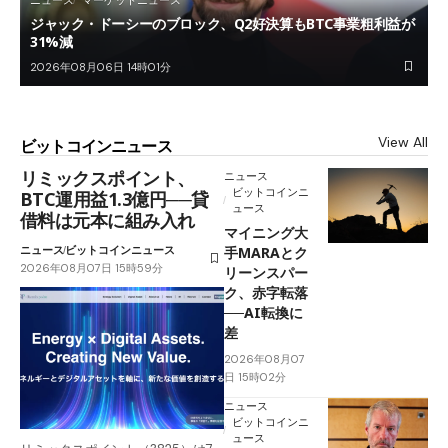
ジャック・ドーシーのブロック、Q2好決算もBTC事業粗利益が
31%減
2026年08月06日 14時01分
View All
ビットコインニュース
リミックスポイント、
ニュース
ビットコインニ
BTC運用益1.3億円──貸
ュース
借料は元本に組み入れ
マイニング大
ニュース
ビットコインニュース
手MARAとク
2026年08月07日 15時59分
リーンスパー
ク、赤字転落
──AI転換に
差
2026年08月07
日 15時02分
ニュース
ビットコインニ
ュース