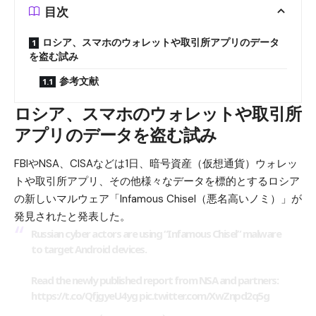
目次
ロシア、スマホのウォレットや取引所アプリのデータ
を盗む試み
参考文献
ロシア、スマホのウォレットや取引所
アプリのデータを盗む試み
FBIやNSA、CISAなどは1日、暗号資産（仮想通貨）ウォレッ
トや取引所アプリ、その他様々なデータを標的とするロシア
の新しいマルウェア「Infamous Chisel（悪名高いノミ）」が
発見されたと発表した。
Russian cyber actors are using “Infamous Chisel” malware
to target Android devices.
Read the newly published report from NSA and partners:
https://t.co/QfjgyeU4yg
pic.twitter.com/XwZnpd2q5g