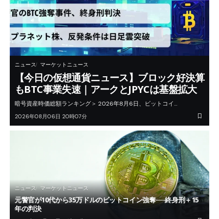
ニュース
マーケットニュース
【今日の仮想通貨ニュース】ブロック好決算
もBTC事業失速｜アークとJPYCは基盤拡大
暗号資産時価総額ランキング＞ 2026年8月6日、ビットコイ…
2026年08月06日 20時07分
ニュース
マーケットニュース
元警官が10代から35万ドルのビットコイン強奪──終身刑＋15
年の判決