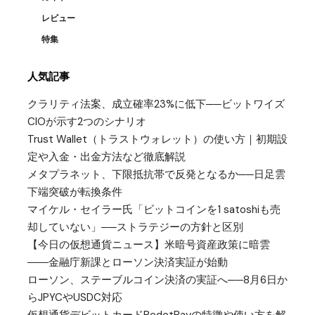
レビュー
特集
人気記事
クラリティ法案、成立確率23%に低下──ビットワイズ
CIOが示す2つのシナリオ
Trust Wallet（トラストウォレット）の使い方｜初期設
定や入金・出金方法など徹底解説
メタプラネット、下限抵抗帯で反発となるか──日足雲
下端突破が転換条件
マイケル・セイラー氏「ビットコインを1 satoshiも売
却していない」──ストラテジーの方針と区別
【今日の仮想通貨ニュース】米暗号資産政策に暗雲
――金融庁新課とローソン決済実証が始動
ローソン、ステーブルコイン決済の実証へ──8月6日か
らJPYCやUSDC対応
仮想通貨デビットカードRedotPayの特徴や使い方を解