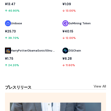
¥13.47
¥1.09
↑ 40.90%
↓ 13.00%
Unibase
GoMining Token
¥25.73
¥40.15
↑ 39.70%
↓ 12.00%
HarryPotterObamaSonic10Inu (ETH)
ZIGChain
¥1.75
¥6.28
↑ 24.20%
↓ 11.60%
View All
プレスリリース