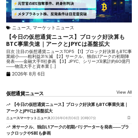
ニュース
,
マーケットニュース
【今日の仮想通貨ニュース】ブロック好決算も
米
BTC事業失速｜アークとJPYCは基盤拡大
発
目次 注目の仮想通貨ニュースTOP5 【1】ブロック好決算もBTC事
目
業縮小――粗利益31％減 【2】サークル、独自L1アークの初期陣
や
発表――金融大手11社参画 【3】JPYC、シリーズB累計約60億円
る
――物流大手と資本業 […]
ブ
2026年 8月 6日
View All
仮想通貨ニュース
【今日の仮想通貨ニュース】ブロック好決算もBTC事業失速｜
アークとJPYCは基盤拡大
ニュース
マーケットニュース
2026年08月06日 20時07分
米サークル、独自L1アークの初期バリデーターを発表――ブラ
ックロックやSBIも参画