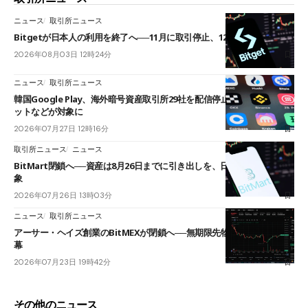
ニュース
取引所ニュース
Bitgetが日本人の利用を終了へ──11月に取引停止、12月末に強制決済
2026年08月03日 12時24分
ニュース
取引所ニュース
韓国Google Play、海外暗号資産取引所29社を配信停止──OKXやバイビ
ットなどが対象に
2026年07月27日 12時16分
取引所ニュース
ニュース
BitMart閉鎖へ──資産は8月26日までに引き出しを、日本人利用者も対
象
2026年07月26日 13時03分
ニュース
取引所ニュース
アーサー・ヘイズ創業のBitMEXが閉鎖へ──無期限先物を生んだ11年に
幕
2026年07月23日 19時42分
その他のニュース