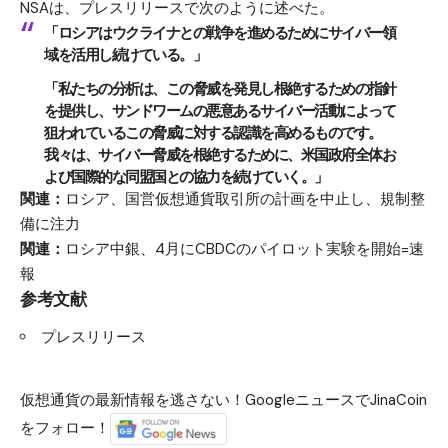
NSAは、プレスリリースで次のように述べた。
「ロシアはウクライナとの戦争を進めるためにサイバー領
域を活用し続けている。」
「私たちの分析は、この脅威を発見し根絶するための指針
を提供し、サンドワームの悪意あるサイバー活動によって
狙われているこの脅威に対する認識を高めるものです。
我々は、サイバー脅威を根絶するために、米国政府全体お
よび国際的な同盟国との協力を続けていく。」
関連：
ロシア、国営仮想通貨取引所の計画を中止し、規制整
備に注力
関連：
ロシア中銀、4月にCBDCのパイロット実験を開始=速
報
参考文献
プレスリリース
仮想通貨の最新情報を逃さない！GoogleニュースでJinaCoin
をフォロー！