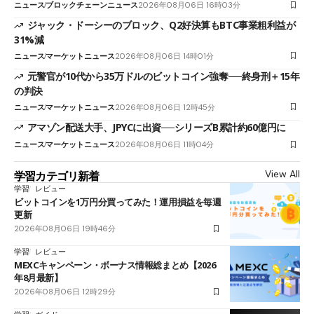
ニュース
ブロックチェーンニュース
2026年08月06日 16時03分
ジャック・ドーシーのブロック、Q2好決算もBTC事業粗利益が
31%減
ニュース
マーケットニュース
2026年08月06日 14時01分
元警官が10代から35万ドルのビットコイン強奪──終身刑＋15年
の判決
ニュース
マーケットニュース
2026年08月06日 12時45分
アマゾン配送大手、JPYCに出資──シリーズB累計約60億円に
ニュース
マーケットニュース
2026年08月06日 11時04分
View All
学習カテゴリ新着
学習
レビュー
ビットコインを1万円分買ってみた！運用損益を毎週
更新
2026年08月06日 19時46分
学習
レビュー
MEXCキャンペーン・ボーナス情報総まとめ【2026
年8月最新】
2026年08月06日 12時29分