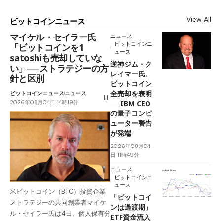
View All
ビットコインニュース
マイケル・セイラー氏
ニュース
ビットコインニ
「ビットコインを1
ュース
satoshiも売却していな
逆神ジム・ク
い」──ストラテジーの方
レイマー氏、
針と区別
ビットコイン
全売却を表明
ビットコインニュース
ニュース
2026年08月04日 14時19分
──IBM CEO
の量子コンピ
ューター警告
が発端
2026年08月04
日 11時49分
ニュース
ビットコインニ
ュース
米ビットコイン（BTC）投資企業
「ビットコイ
ストラテジーの共同創業者マイケ
ンは過渡期」
ル・セイラー氏は4日、個人保有分
ETF資金流入