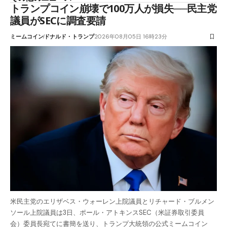
トランプコイン崩壊で100万人が損失──民主党
議員がSECに調査要請
ミームコイン
ドナルド・トランプ
2026年08月05日 16時23分
米民主党のエリザベス・ウォーレン上院議員とリチャード・ブルメン
ソール上院議員は3日、ポール・アトキンスSEC（米証券取引委員
会）委員長宛てに書簡を送り、トランプ大統領の公式ミームコイン