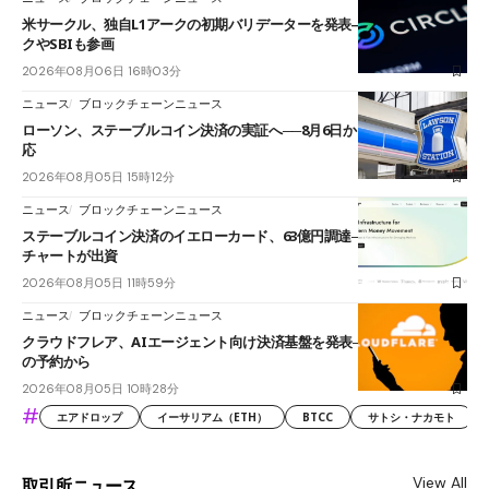
米サークル、独自L1アークの初期バリデーターを発表――ブラックロッ
クやSBIも参画
2026年08月06日 16時03分
ニュース
ブロックチェーンニュース
ローソン、ステーブルコイン決済の実証へ──8月6日からJPYCやUSDC対
応
2026年08月05日 15時12分
ニュース
ブロックチェーンニュース
ステーブルコイン決済のイエローカード、63億円調達──ソニーやスタン
チャートが出資
2026年08月05日 11時59分
ニュース
ブロックチェーンニュース
クラウドフレア、AIエージェント向け決済基盤を発表──まずハンドル名
の予約から
2026年08月05日 10時28分
#
エアドロップ
イーサリアム（ETH）
BTCC
サトシ・ナカモト
View All
取引所ニュース