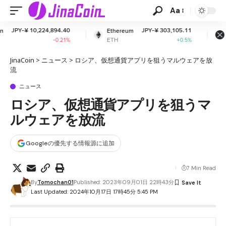
Aa
94.40
JPY-¥ 303,105.11
JPY-¥ 165.1
Ethereum
XRP
ETH
XRP
0.21%
+0.5%
-2.52
JinaCoin
>
ニュース
>
ロシア、仮想通貨アプリを狙うマルウェアを放
流
ニュース
ロシア、仮想通貨アプリを狙うマ
ルウェアを放流
Googleの優先する情報源に追加
7 Min Read
By
Tomochan01
Published: 2023年09月01日 22時43分
Last Updated: 2024年10月17日 17時45分 5:45 PM