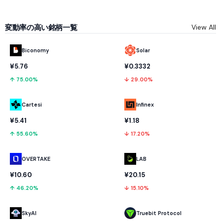
変動率の高い銘柄一覧
View All
Biconomy
Solar
¥5.76
¥0.3332
↑ 75.00%
↓ 29.00%
Cartesi
Infinex
¥5.41
¥1.18
↑ 55.60%
↓ 17.20%
OVERTAKE
LAB
¥10.60
¥20.15
↑ 46.20%
↓ 15.10%
SkyAI
Truebit Protocol