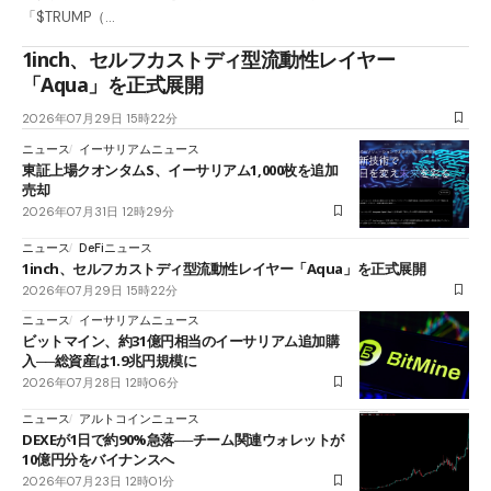
「$TRUMP（…
1inch、セルフカストディ型流動性レイヤー
「Aqua」を正式展開
2026年07月29日 15時22分
ニュース
イーサリアムニュース
東証上場クオンタムS、イーサリアム1,000枚を追加
売却
2026年07月31日 12時29分
ニュース
DeFiニュース
1inch、セルフカストディ型流動性レイヤー「Aqua」を正式展開
2026年07月29日 15時22分
ニュース
イーサリアムニュース
ビットマイン、約31億円相当のイーサリアム追加購
入──総資産は1.9兆円規模に
2026年07月28日 12時06分
ニュース
アルトコインニュース
DEXEが1日で約90%急落──チーム関連ウォレットが
10億円分をバイナンスへ
2026年07月23日 12時01分