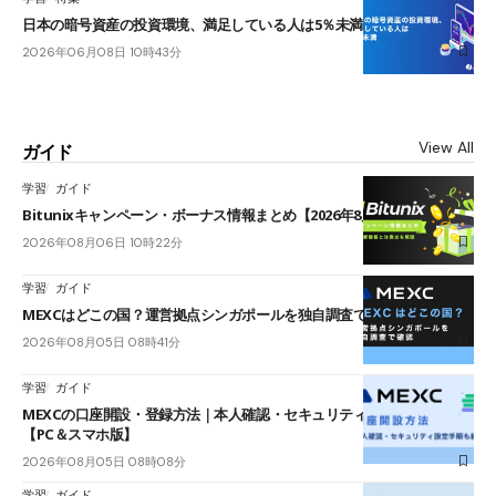
日本の暗号資産の投資環境、満足している人は5％未満
2026年06月08日 10時43分
View All
ガイド
学習
ガイド
Bitunixキャンペーン・ボーナス情報まとめ【2026年8月最新】
2026年08月06日 10時22分
学習
ガイド
MEXCはどこの国？運営拠点シンガポールを独自調査で確認
2026年08月05日 08時41分
学習
ガイド
MEXCの口座開設・登録方法｜本人確認・セキュリティ設定手順も紹介
【PC＆スマホ版】
2026年08月05日 08時08分
学習
ガイド