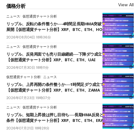
View All
価格分析
ニュース
仮想通貨チャート分析
リップル、反転の条件整うか──4時間足長期HMA突破で雲下端を目指す
展開【仮想通貨チャート分析】XRP、BTC、ETH、HOME
2026年08月04日 18時36分
ニュース
仮想通貨チャート分析
リップル、反発局面でも売り目線継続──下降ダウ成立で下値追う展開
【仮想通貨チャート分析】XRP、BTC、ETH、UAI
2026年07月30日 18時11分
仮想通貨チャート分析
ニュース
リップル、上昇再開の条件整うか──1時間足ダウ成立で1.185ドルを狙う
【仮想通貨チャート分析】XRP、BTC、ETH、ZAMA
2026年07月23日 19時07分
ニュース
仮想通貨チャート分析
リップル、短期上昇後は押し目待ち──長期HMA反発と雲上抜けが買い
条件【仮想通貨チャート分析】XRP、BTC、ETH、ERA
2026年07月21日 18時28分