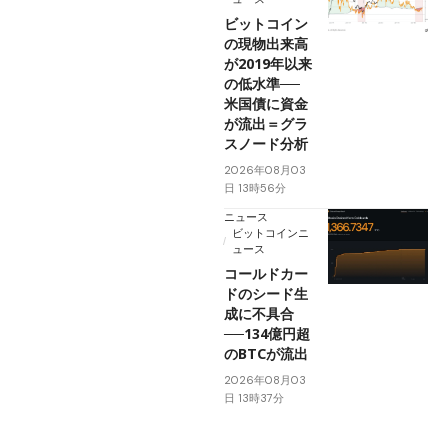
ビットコイン
の現物出来高
が2019年以来
の低水準──
米国債に資金
が流出＝グラ
スノード分析
2026年08月03
日 13時56分
ニュース
ビットコインニ
ュース
コールドカー
ドのシード生
成に不具合
──134億円超
のBTCが流出
2026年08月03
日 13時37分