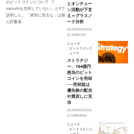
のビットコインについて「1
とオンチェー
satoshiも売却していない」とXで
ン活動が下支
え＝グラスノ
説明した。 「絶対に売るな」は個
ード分析
人貯蓄者…
2026年08月04
日 10時02分
ニュース
ビットコインニ
ュース
ストラテジ
ー、164億円
相当のビット
コインを売却
──売却益は
優先株の配当
や買戻しに充
当
2026年08月04
日 09時49分
ニュース
ビットコインニ
ュース