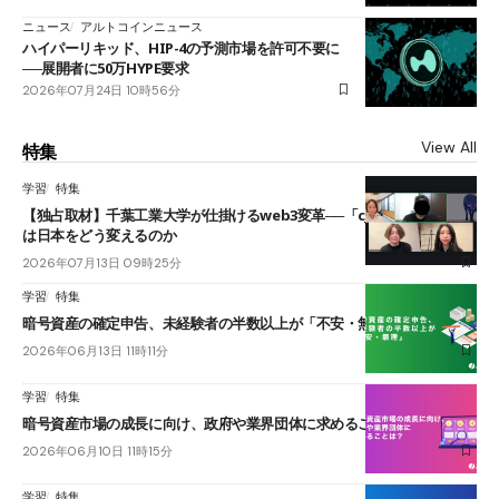
ニュース
アルトコインニュース
ハイパーリキッド、HIP-4の予測市場を許可不要に
──展開者に50万HYPE要求
2026年07月24日 10時56分
View All
特集
学習
特集
【独占取材】千葉工業大学が仕掛けるweb3変革──「cJPY」とAIの融合
は日本をどう変えるのか
2026年07月13日 09時25分
学習
特集
暗号資産の確定申告、未経験者の半数以上が「不安・無理」
2026年06月13日 11時11分
学習
特集
暗号資産市場の成長に向け、政府や業界団体に求めることは？
2026年06月10日 11時15分
学習
特集