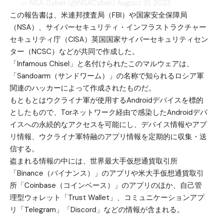
— NSA Cyber (@NSACyber)
August 31, 2023
この報告書は、米連邦捜査局（FBI）や国家安全保障局
（NSA）、サイバーセキュリティ・インフラストラクチャー
セキュリティ庁（CISA）英国国家サイバーセキュリティセン
ター（NCSC）などが共同で作成した。
「Infamous Chisel」と名付けられたこのマルウェアは、
「Sandoarm（サンドワーム）」の名称で知られるロシア軍
関連のハッカーによって作成されたものだ。
もともとはウクライナ軍が使用するAndroidデバイスを標的
としたもので、Torネットワーク経由で感染したAndroidデバ
イスへの永続的なアクセスを可能にし、デバイス情報やアプ
リ情報、ウクライナ軍特融のアプリ情報を定期的に収集・送
信する。
盗まれる情報の中には、世界最大手仮想通貨取引所
「Binance（バイナンス）」のアプリや米大手仮想通貨取引
所「Coinbase（コインベース）」のアプリのほか、自己管
理型ウォレット「Trust Wallet」、コミュニケーションアプ
リ「Telegram」「Discord」などの情報が含まれる。