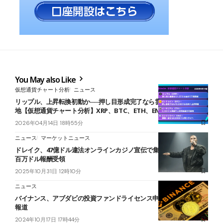
You May also Like
仮想通貨チャート分析
ニュース
リップル、上昇転換初動か──押し目形成完了なら雲下端まで上値余
地【仮想通貨チャート分析】XRP、BTC、ETH、ENJ
2026年04月14日 18時55分
ニュース
マーケットニュース
ドレイク、47億ドル違法オンラインカジノ宣伝で集団訴訟──年間数
百万ドル報酬受領
2025年10月31日 12時10分
ニュース
バイナンス、アブダビの投資ファンドライセンス申請を取り下げ＝
報道
2024年10月17日 17時44分