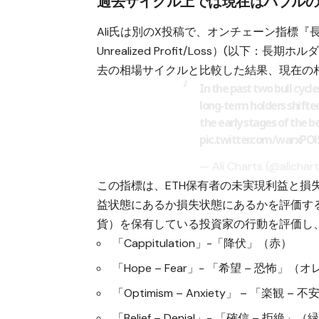
過去サイクル上では現在はバブル
Ali氏は別のX投稿で、オンチェーン指標『長期保有
Unrealized Profit/Loss）(以
去の相場サイクルと比較した結果、現在の
In the past two bull cycle
long-term holders shifted
the early stages of the be
pic.twitter.com/warxPOl
— Ali Charts (@alichar
この指標は、ETH保有者の未実現利益と
益状態にあるか損失状態にあるかを評価する
貨）を保有している投資家の行動を評価し
「Cappitulation」-「降伏」（赤）
「Hope – Fear」- 「希望 – 恐怖」（
「Optimism – Anxiety」 – 「楽観 –
「Belief – Denial」- 「確信 – 拒絶」（