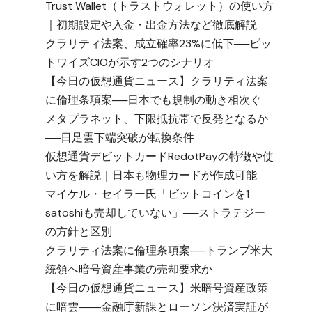
Trust Wallet（トラストウォレット）の使い方
｜初期設定や入金・出金方法など徹底解説
クラリティ法案、成立確率23%に低下──ビッ
トワイズCIOが示す2つのシナリオ
【今日の仮想通貨ニュース】クラリティ法案
に倫理条項案──日本でも規制の動き相次ぐ
メタプラネット、下限抵抗帯で反発となるか
──日足雲下端突破が転換条件
仮想通貨デビットカードRedotPayの特徴や使
い方を解説｜日本も物理カードが作成可能
マイケル・セイラー氏「ビットコインを1
satoshiも売却していない」──ストラテジー
の方針と区別
クラリティ法案に倫理条項案──トランプ米大
統領へ暗号資産事業の売却要求か
【今日の仮想通貨ニュース】米暗号資産政策
に暗雲――金融庁新課とローソン決済実証が