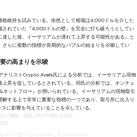
価格維持を試みている。依然として相場は4,000ドルを介した
されていた『4,000ドルの壁』を完全に打ち破ろうとしてい
に達した後、イーサリアムが遅れて上昇する可能性がある』と
、さらに複数の指標が長期的なバブルの始まりを示唆してい
需要の高まりを示唆
アナリストCrypto Avails氏による分析では、イーサリアム現物
格上昇を促しているとされている。同氏の分析では、オンチェ
ト&ネットフロー』が用いられている。イーサリアムの現物取引
理解する上で非常に重要な指標の一つであり、取引所に出入り
ンスに影響を与えていることを示している。
出が継続、価格上昇の可能性を示唆」…
bZRA
apan
(@CryptoQuant_JP)
December