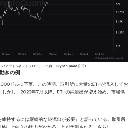
アウト&ネットフロー」 出典：CryptoQuant公式X
値動きの例
から1,000ドルに下落。この時期、取引所に大量のETHが流入して
しかし、2022年7月以降、ETHの純流出が増え始め、市場供
。
昇トレンドを維持するには継続的な純流出が必要』と語っている。取引所
、価格に上向きの圧力がかかることが予測される。さらに、