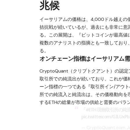
兆候
イーサリアムの価格は、4,000ドル越えの
拮抗戦が続いているが、過去にも非常に意識
る。この展開は、『ビットコインが最高値
複数のアナリストの指摘とも一致しており
る。
オンチェーン指標はイーサリアム
CryptoQuant（クリプトクアント）の認定
取引所での純流出が続いており、これが価
ーン指標の一つである『取引所イン/アウ
所での純流入と純流出は、その価格動向を
するETHの総量が市場の供給と需要のバラ
「
#ETH
現物取引所の純流
pic.twitter.com/GILUxP
— CryptoQuant.com J