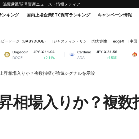
仮想通貨/暗号資産ニュース・情報メディア
ランキング
国内上場企業BTC保有ランキング
キャンペーン情報
ベビードージ（BABYDOGE）
ジャスティン・サン
地方創生
edgeX
中国
JPY-¥ 11.04
JPY-¥ 31.56
oin
Cardano
Shiba Inu
E
ADA
SHIB
+2.11%
+4.53%
上昇相場入りか？複数指標が強気シグナルを示唆
昇相場入りか？複数