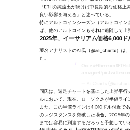
『ETHの純流出が続けば中長期的な価格
良い影響を与える』と述べている。
特にアルトコインシーズン（アルトコイン
ば、他のアルトコインもそれに追随して上
2025年、イーサリアム価格6,000
著名アナリストのAli氏（@ali_chart
た。
Once
#Ethereum
$ETH
cl
a magnet!
pic.twitter.c
— Ali Charts (@alichar
同氏は、週足チャートを基にした上昇平行チ
ルにおいて、現在、ローソク足が半値ライ
また、この半値ラインは4,010ドル付近で
のレジスタンスを突破した場合、2025年の
までは容易に到達するだろうと予想してい