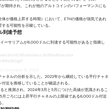
上昇が期待され、これが他のアルトコインのパフォーマンスにも
全体が価格上昇する時期）において、ETHの価格が強気であれ
昇する可能性を示唆している。
ドル到達予想
s）は、イーサリアムが6,000ドルに到達する可能性があると指摘し
ears the $4,100 resistance, $6,000 will become
om/Mhx0bl2qpP
ts)
December 18, 2024
ャネルの分析を示した。2022年から継続している平行チャネ
ン付近を推移していることが確認される。
あると推測され、2024年3月と5月につけた高値が意識されるこ
5月ごろには上昇平行チャネルの上限値である6,000ドル付近
る。