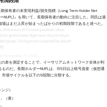
の初期段階
者の未実現利益/損失指標（Long Term Holder Net
下：長期ホルダーNUPL)』を用いて、長期保有者の動向に注目した。同氏は過
相場はまだ上昇が始まったばかりの初期段階であると述べた。
s,
#Ethereum
$ETH
went parabolic when
 into greed mode. Right now, they’re only in
lief phase. The big move could still be ahead!
SFj
ts)
December 17, 2024
損失の差を測定することで、イーサリアムネットワーク全体が利
ものだ。長期ホルダーNUPLは、155日以上暗号資産（仮想通
、市場サイクルを以下の5段階に分類する。
オレンジ）
 不安」（黄）
緑）