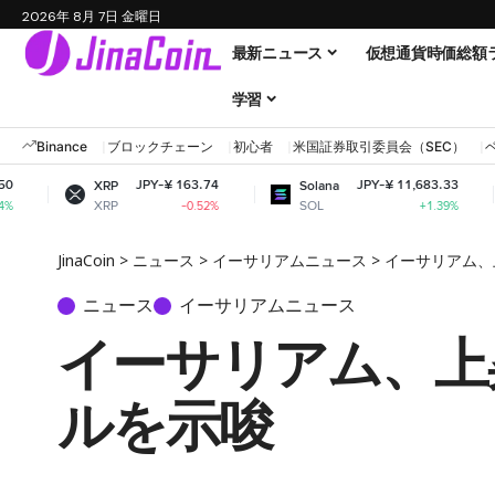
2026年 8月 7日 金曜日
最新ニュース
仮想通貨時価総額
学習
Binance
ブロックチェーン
初心者
米国証券取引委員会（SEC）
JPY-¥ 163.74
JPY-¥ 11,683.33
XRP
Solana
Dogec
XRP
SOL
DOG
-0.52%
+1.39%
JinaCoin
>
ニュース
>
イーサリアムニュース
>
イーサリアム、
ニュース
イーサリアムニュース
イーサリアム、上
ルを示唆