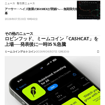
ニュース
取引所ニュース
アーサー・ヘイズ創業のBitMEXが閉鎖へ──無期限先物を生んだ11年に
幕
2026年07月23日 19時42分
その他のニュース
ロビンフッド、ミームコイン「CASHCAT」を
上場──発表後に一時35％急騰
ミームコイン
アルトコイン
2026年08月07日 12時20分