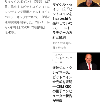
リミックスポイント（3825）は7
マイケル・セ
日、保有するビットコイン（）の
イラー氏「ビ
レンディング運用とアルトコイン
ットコインを
のステーキングについて、直近の
1 satoshiも
運用実績を開示した。2月24日か
売却していな
ら7月31日までのBTC貸借料は
い」──スト
ラテジーの方
12.436…
針と区別
2026年08月04
日 14時19分
ニュース
ビットコインニ
ュース
逆神ジム・ク
レイマー氏、
ビットコイン
全売却を表明
──IBM CEO
の量子コンピ
ューター警告
が発端