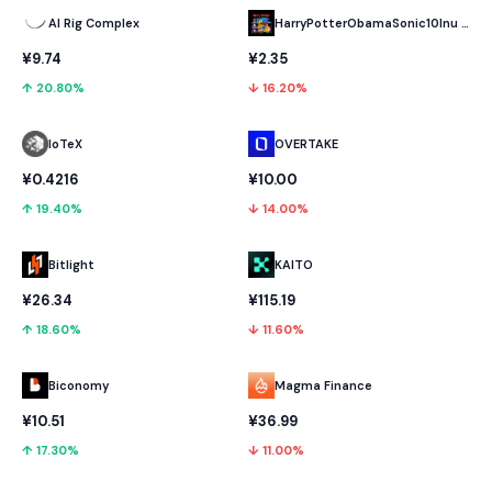
AI Rig Complex
HarryPotterObamaSonic10Inu (ETH)
¥9.74
¥2.35
↑ 20.80%
↓ 16.20%
IoTeX
OVERTAKE
¥0.4216
¥10.00
↑ 19.40%
↓ 14.00%
Bitlight
KAITO
¥26.34
¥115.19
↑ 18.60%
↓ 11.60%
Biconomy
Magma Finance
¥10.51
¥36.99
↑ 17.30%
↓ 11.00%