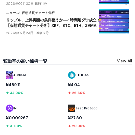
2026年07月30日 18時11分
ニュース
仮想通貨チャート分析
リップル、上昇再開の条件整うか──1時間足ダウ成立で1.185ドルを狙う
【仮想通貨チャート分析】XRP、BTC、ETH、ZAMA
2026年07月23日 19時07分
変動率の高い銘柄一覧
View All
Audiera
ETHGas
¥469.11
¥4.04
↑ 34.00%
↓ 26.60%
INI
Zest Protocol
¥0.009267
¥27.80
↑ 31.60%
↓ 20.00%