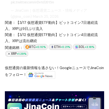
pic.twitter.com/vDvtd2015n
— JinaCoin｜仮想通貨ニュース・情報メディア
(@jina_coin)
March 25, 2026
関連：
【3/17 仮想通貨ETF動向】ビットコイン7日連続流
入、XRPは9日ぶり流入
関連：
【3/12 仮想通貨ETF動向】ビットコイン4日連続流
入、XRPは流出継続
BTC
ETH
SOL
+0.10%
+0.21%
+3.18%
関連銘柄：
XRP
+1.29%
仮想通貨の最新情報を逃さない！GoogleニュースでJinaCoin
をフォロー！