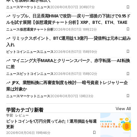
ニュース
マーケットニュース
2026年08月07日 20時07分
リップル、日足長期HMAで攻防──戻り一巡後の下抜けで0.95ド
ルを試す展開【仮想通貨チャート分析】XRP、BTC、ETH、TAKE
ニュース
仮想通貨チャート分析
2026年08月07日 18時22分
リミックスポイント、BTC運用益1.3億円──貸借料は元本に組み
入れ
ビットコインニュース
ニュース
2026年08月07日 15時59分
マイニング大手MARAとクリーンスパーク、赤字転落──AI転換
に差
ニュース
ビットコインニュース
2026年08月07日 15時02分
JPX、業態転換に再審査制度を検討──暗号資産トレジャリー企
業は対象か
ニュース
マーケットニュース
2026年08月07日 13時23分
View All
学習カテゴリ新着
学習
レビュー
ビットコインを1万円分買ってみた！運用損益を毎週
更新
2026年08月06日 19時46分