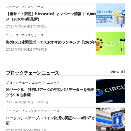
ニュース
プレスリリース
【当サイト限定】bitcastleキャンペーン情報｜16,000円口座開設ボーナ
ス（2026年8月最新）
2026年08月01日 08時12分
ニュース
プレスリリース
海外FX口座開設ボーナスおすすめランキング【2026年8月最新】
2026年08月01日 07時40分
View All
ブロックチェーンニュース
ブロックチェーンニュース
ニュース
米サークル、独自L1アークの初期バリデーターを発表――ブラックロッ
クやSBIも参画
2026年08月06日 16時03分
ニュース
ブロックチェーンニュース
ローソン、ステーブルコイン決済の実証へ──8月6日からJPYCやUSDC対
応
2026年08月05日 15時12分