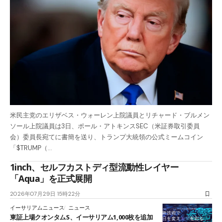
米民主党のエリザベス・ウォーレン上院議員とリチャード・ブルメン
ソール上院議員は3日、ポール・アトキンスSEC（米証券取引委員
会）委員長宛てに書簡を送り、トランプ大統領の公式ミームコイン
「$TRUMP（…
1inch、セルフカストディ型流動性レイヤー
「Aqua」を正式展開
2026年07月29日 15時22分
イーサリアムニュース
ニュース
東証上場クオンタムS、イーサリアム1,000枚を追加