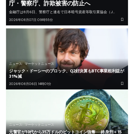
庁・警察庁、詐欺被害の防止へ
金融庁は8月6日、警察庁と連名で日本暗号資産等取引業協会（J…
2026年08月07日 09時55分
ニュース
マーケットニュース
ジャック・ドーシーのブロック、Q2好決算もBTC事業粗利益が
31%減
2026年08月06日 14時01分
ニュース
マーケットニュース
元警官が10代から35万ドルのビットコイン強奪──終身刑＋15