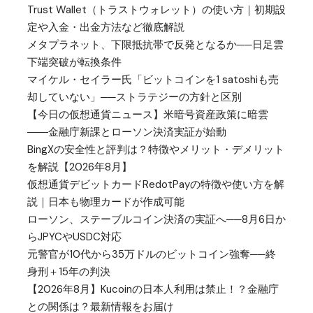
Trust Wallet（トラストウォレット）の使い方｜初期設
定や入金・出金方法など徹底解説
メタプラネット、下限抵抗帯で反発となるか──日足雲
下端突破が転換条件
マイケル・セイラー氏「ビットコインを1 satoshiも売
却していない」──ストラテジーの方針と区別
【今日の仮想通貨ニュース】米暗号資産政策に暗雲
――金融庁新課とローソン決済実証が始動
BingXの安全性と評判は？特徴やメリット・デメリット
を解説【2026年8月】
仮想通貨デビットカードRedotPayの特徴や使い方を解
説｜日本も物理カードが作成可能
ローソン、ステーブルコイン決済の実証へ──8月6日か
らJPYCやUSDC対応
元警官が10代から35万ドルのビットコイン強奪──終
身刑＋15年の判決
【2026年8月】Kucoinの日本人利用は禁止！？金融庁
との関係は？最新情報をお届け