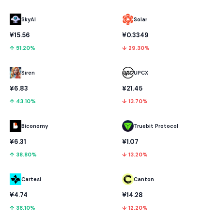
SkyAI
Solar
¥15.56
¥0.3349
↑ 51.20%
↓ 29.30%
UPCX
Siren
¥21.45
¥6.83
↓ 13.70%
↑ 43.10%
Biconomy
Truebit Protocol
¥6.31
¥1.07
↑ 38.80%
↓ 13.20%
Cartesi
Canton
¥4.74
¥14.28
↑ 38.10%
↓ 12.20%