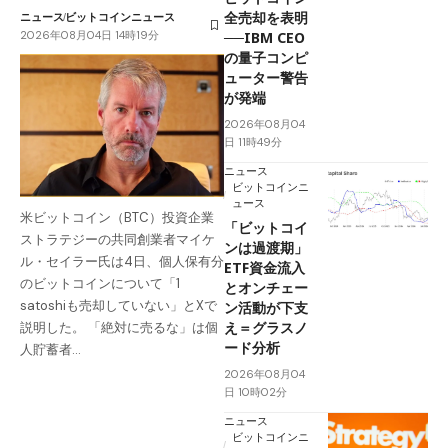
全売却を表明
ニュース
ビットコインニュース
2026年08月04日 14時19分
──IBM CEO
の量子コンピ
ューター警告
が発端
2026年08月04
日 11時49分
ニュース
ビットコインニ
ュース
米ビットコイン（BTC）投資企業
「ビットコイ
ストラテジーの共同創業者マイケ
ンは過渡期」
ル・セイラー氏は4日、個人保有分
ETF資金流入
のビットコインについて「1
とオンチェー
satoshiも売却していない」とXで
ン活動が下支
え＝グラスノ
説明した。 「絶対に売るな」は個
ード分析
人貯蓄者…
2026年08月04
日 10時02分
ニュース
ビットコインニ