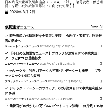
日本暗号資産等取引業協会（JVCEA）に対し、暗号資産（仮想通
発
貨）を用いた詐欺被害等防止に向けた対策 […]
―
2026年 8月 7日
View All
仮想通貨ニュース
暗号資産の出庫制限を全業者に要請──金融庁・警察庁、詐欺被
害の防止へ
マーケットニュース
ニュース
2026年08月07日 09時55分
【今日の仮想通貨ニュース】ブロック好決算もBTC事業失速｜
アークとJPYCは基盤拡大
ニュース
マーケットニュース
2026年08月06日 20時07分
米サークル、独自L1アークの初期バリデーターを発表――ブラ
ックロックやSBIも参画
ブロックチェーンニュース
ニュース
2026年08月06日 16時03分
ジャック・ドーシーのブロック、Q2好決算もBTC事業粗利益が
31%減
ニュース
マーケットニュース
2026年08月06日 14時01分
元警官が10代から35万ドルのビットコイン強奪──終身刑＋15年