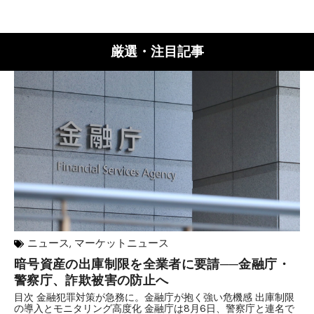
厳選・注目記事
ニュース
,
マーケットニュース
暗号資産の出庫制限を全業者に要請──金融庁・
【
警察庁、詐欺被害の防止へ
B
目次 金融犯罪対策が急務に。金融庁が抱く強い危機感 出庫制限
目
の導入とモニタリング高度化 金融庁は8月6日、警察庁と連名で
業