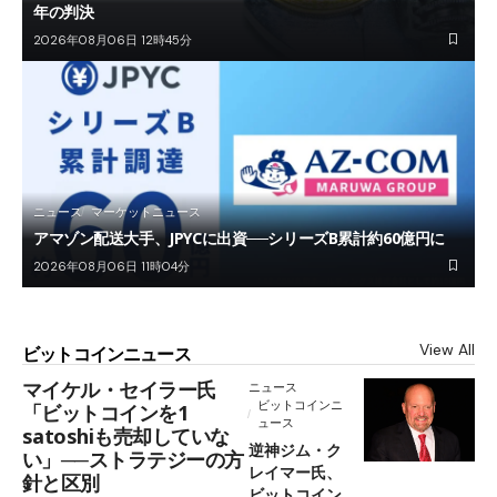
年の判決
2026年08月06日 12時45分
ニュース
マーケットニュース
アマゾン配送大手、JPYCに出資──シリーズB累計約60億円に
2026年08月06日 11時04分
View All
ビットコインニュース
マイケル・セイラー氏
ニュース
ビットコインニ
「ビットコインを1
ュース
satoshiも売却していな
逆神ジム・ク
い」──ストラテジーの方
レイマー氏、
針と区別
ビットコイン