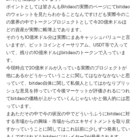
ポイントとしては皆さんもBitdaoの実際のページにてbitdao
のウォレットを見たらわかることなんですけども実際今のこ
の業界の中でトークンプロジェクトとして今20億米ドルほ
どの資産が実際に帳簿上であります。
そのうち10億米ドル分は実際にまあキャッシュバリューと言
いますが、ビットコインとイーサリアム、USDT等で入って
いて、残りの10億米ドルはbitdaoのトークンで入っていま
す。
今現時点で20億米ドルが入っている実際のプロジェクトが
他にあるかどうかっていうことに関してはなかなかないと思
っていて、bitdao自体に関して私個人としてはかなりブリッ
シュな意見を持っていて今後マーケットが評価されるにつれ
てbitdaoの価格が上がっていくんじゃないかと個人的には思
っています。
まあただその中で今の状況の中でどういうふうにbitdaoに対
する市場からの興味・市場からのエキサイトメントを取り戻
すかっていうことに関してはこれ以前に少しずつ発表してい
るんですけれどもbitdaoにはレイヤー2が発表されます。