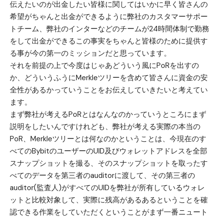
伝えたいのが出金したい皆様に関してはいかに早く皆さんの
希望がちゃんと出金ができるように弊社のカスタマーサポー
トチーム、弊社のインターなどのチームが24時間体制で勤務
をして出金ができるこの事実をちゃんと皆様のために提供す
る事が今の第一のミッションだと思っています。
それを前提の上で今度はじゃあどういう風にPoRを出すの
か、どういうふうにMerkleツリーを含めて皆さんに資金の安
全性があるかっていうことをお伝えしていきたいと考えてい
ます。
まず弊社が考えるPoRとはなんなのかっていうところにまず
説明をしたいんですけれども、弊社が考える実際の本当の
PoR、Merkleツリーとは何なのかということは、今現在のす
べてのBybitのユーザーのUID及びウォレットアドレスを全部
スナップショットを撮る、そのスナップショットを取ったす
べてのデータを第三者のauditorに渡して、その第三者の
auditor(監査人)がすべてのUIDを弊社が所有しているウォレ
ットと比較対象して、実際に残高があるあるということを確
認できる作業をしていただくということがまず一番ニュート