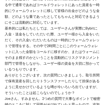
る中で通常であればコールドウォレットにあった資産を一時
的にウォームウォレットに移して皆様の出金がどのような金
額、どのような量であったとしてもちゃんと対応できるよう
にそこは流動的に対応しています。
基本的には私たちとしては、ユーザーさんが実際にBybitに
入金・送金をしていただいた際、ユーザー様から入金をいた
だく、その入金いただいたものは一時的にウォームウォレッ
トで管理をする。その中で2時間ごとにこのウォームウォレ
ットに入った金額をコールドに移すのか、またはウォームに
そのまま残すのかということを流動的にリスクマネジメント
部門で管理をしながら、ユーザー様の資金を大切に預かって
いるつもりでいます。
ありがとうございます。次の質問にいきましょう。取引所間
で保有資産を回したりトランスファーしたりして担保がある
ように見せかけているような噂が今いろいろ出ていますが、
そういったことは起こらないのでしょうか？
Joeさん、すみません。2つめの質問で大事なポイントで秘密
鍵のところに対して回答がそびれていたと思ったので、追加