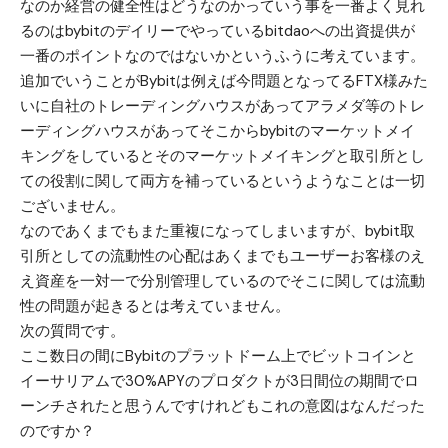
なのか経営の健全性はどうなのかっていう事を一番よく見れ
るのはbybitのデイリーでやっているbitdaoへの出資提供が
一番のポイントなのではないかというふうに考えています。
追加でいうことがBybitは例えば今問題となってるFTX様みた
いに自社のトレーディングハウスがあってアラメダ等のトレ
ーディングハウスがあってそこからbybitのマーケットメイ
キングをしているとそのマーケットメイキングと取引所とし
ての役割に関して両方を補っているというようなことは一切
ございません。
なのであくまでもまた重複になってしまいますが、bybit取
引所としての流動性の心配はあくまでもユーザーお客様のえ
え資産を一対一で分別管理しているのでそこに関しては流動
性の問題が起きるとは考えていません。
次の質問です。
ここ数日の間にBybitのプラットドーム上でビットコインと
イーサリアムで30%APYのプロダクトが3日間位の期間でロ
ーンチされたと思うんですけれどもこれの意図はなんだった
のですか？