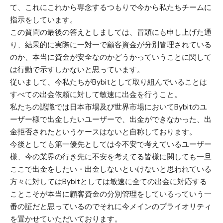
て、これにこれから専念するつもりで今から私たちチームに
指示をしています。
この質問の最後の答えとしましては、冒頭にも申し上げた通
り、結果的に実際に一対一で顧客資金が分別管理されている
のか、本当に資金が安全なのかどうかっていうことに関して
は行動で示すしかないと思っています。
従いまして、今私たちがBybitとして取り組んでいることは
すべての出金依頼に対して敏速に出金を行うこと。
私たちの認識では日本市場及び世界市場においてBybitのユ
ーザー様で出金したいユーザーで、出金ができなかった、出
金拒否されたというケースはないと自称しております。
今後としても第一優先としては今不安で考えているユーザー
様、今の業界の行き先に不安を考えてる皆様に関しても一旦
ここで出金をしたい・出金しないといけないと思われている
方々に対してはBybitとしては敏速に全ての出金に対応する
ことこそが本当に顧客資金の分別管理をしているっていう一
番の証だと思っているのでそれに今メインのプライオリティ
を置かせていただいております。