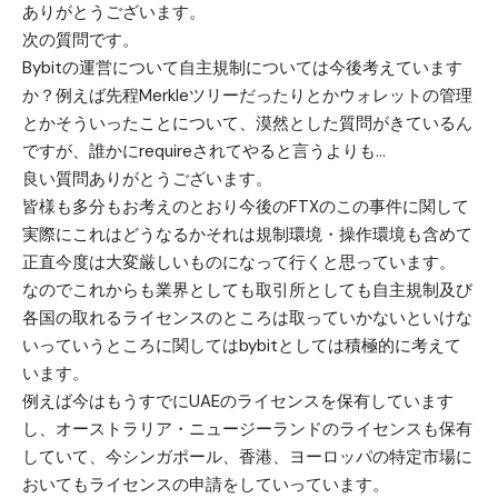
ありがとうございます。
次の質問です。
Bybitの運営について自主規制については今後考えています
か？例えば先程Merkleツリーだったりとかウォレットの管理
とかそういったことについて、漠然とした質問がきているん
ですが、誰かにrequireされてやると言うよりも…
良い質問ありがとうございます。
皆様も多分もお考えのとおり今後のFTXのこの事件に関して
実際にこれはどうなるかそれは規制環境・操作環境も含めて
正直今度は大変厳しいものになって行くと思っています。
なのでこれからも業界としても取引所としても自主規制及び
各国の取れるライセンスのところは取っていかないといけな
いっていうところに関してはbybitとしては積極的に考えて
います。
例えば今はもうすでにUAEのライセンスを保有しています
し、オーストラリア・ニュージーランドのライセンスも保有
していて、今シンガポール、香港、ヨーロッパの特定市場に
おいてもライセンスの申請をしていっています。