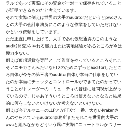
ラルであって実際にその資金が一対一で保存されていること
が証明できるものだと考えています。
それで実際に例えば世界の大手のauditorだというとpwcさん
との大手の会計事務所にこのような作業をしていただけない
かという依頼をしています。
ただ正直に申し上げて、大手であれ仮想通貨のこのような
audit(監査)をやれる能力または実地経験があるところが今は
極力少ない。
例えば仮想通貨を専門として監査をやっているところそれこ
そアニモカさんみたいなFTXのためにずっとauditorしたとこ
ろ自体が今その第三者のauditor自体が本当に仕事をしてい
たのか本当にチェックとコントロールができてたのかってい
うことがトレーダーのコミュニティの皆様に疑問視が上がっ
ているので、じゃあそういうところは使えないとなると結果
的に何をしないといけないか考えないといけない。
例えば今アルマニーのLLPとかFTXで一番、大きいKrakenさ
んのやられているauditor事務所またそれこそ世界的大手の
pwcと組みながらどういう風に実際にニュートラルかつサー