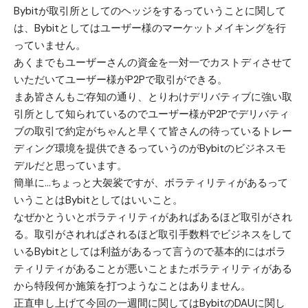
Bybitが取引所としてのヘッジをするっていうことに関して
は、Bybitとしてはユーザー様のマーケットメイキングを行
っていません。
あくまでもユーザーさんの資金を一対一でカストディさせて
いただいてユーザー様がP2Pで取引ができる。
まあ皆さんもご存知の通り、とりわけデリバティブに強い取
引所として知られているのでユーザー様がP2Pでデリバティ
ブの取引で約定がちゃんと早くて皆さんの待っているトレー
ディング環境を提供できるっていうのがBybitのビジネスモ
デルだと思っています。
簡単に…ちょっと大袈裟ですが、ボラティリティがあるって
いうことはBybitとしてはいいこと。
なぜかとういとボラティリティがあればあるほど取引がされ
る。取引がされればされるほど取引手数料でビジネスをして
いるBybitとしては利益があるって言うので基本的にはボラ
ティリティがあることが悪いことまたボラティリティがある
から特段何か施策を打つようなことはありません。
正直申し上げて今回の一週間に関してはBybitのDAUに関し