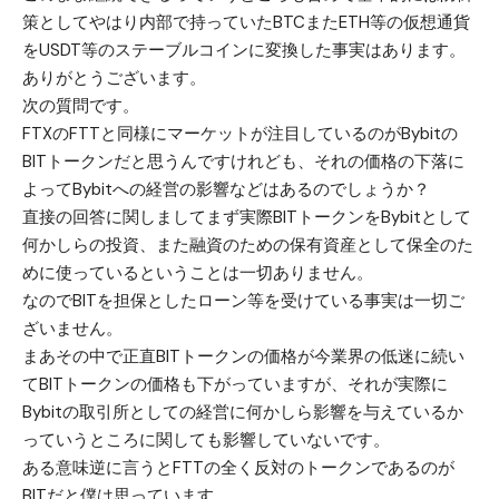
策としてやはり内部で持っていたBTCまたETH等の仮想通貨
をUSDT等のステーブルコインに変換した事実はあります。
ありがとうございます。
次の質問です。
FTXのFTTと同様にマーケットが注目しているのがBybitの
BITトークンだと思うんですけれども、それの価格の下落に
よってBybitへの経営の影響などはあるのでしょうか？
直接の回答に関しましてまず実際BITトークンをBybitとして
何かしらの投資、また融資のための保有資産として保全のた
めに使っているということは一切ありません。
なのでBITを担保としたローン等を受けている事実は一切ご
ざいません。
まあその中で正直BITトークンの価格が今業界の低迷に続い
てBITトークンの価格も下がっていますが、それが実際に
Bybitの取引所としての経営に何かしら影響を与えているか
っていうところに関しても影響していないです。
ある意味逆に言うとFTTの全く反対のトークンであるのが
BITだと僕は思っています。