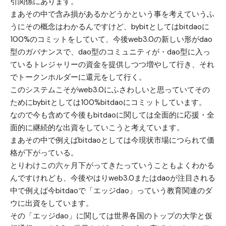
引関係にあります。
まあその中で含み損があるかどうかという事を考えていうふ
うにその概念はわかるんですけど、bybitとしてはbitdaoに
100%のコミットをしていて、今後web3.0の新しい形がdao
型のガバナンスで、dao型のコミュニティが・dao型に入っ
ているトレジャリーの資金を提供しつつ増やして行き、それ
でトークンホルダーに還元をして行く。
このシステムこそがweb3.0にふさわしいと思っていてその
ためにbybitとしては100%bitdaoにコミットしています。
なので今も含めて今後もbitdaoに関しては全面的に応援・全
面的に継続的な出資をしていこうと考えています。
まあその中で例えばbitdaoとしては今現状市場につられて価
格が下がっている。
とりわけこの六ヶ月下がってきたっていうこともよくわかる
んですけれども、今後やはりweb3.0またはdaoが注目される
中で例えば今bitdaoで「エッジdao」っていう教育関連のダ
ウに出資をしています。
その「エッジdao」に関しては世界各国のトップの大学と仮