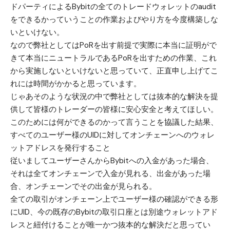
ドパーティによるBybitの全てのトレードウォレットのaudit
をできるかっていうことの作業およびやり方を今度構築しな
いといけない。
なので弊社としてはPoRを出す前提で実際に本当に証明がで
きて本当にニュートラルであるPoRを出すための作業、これ
から実施しないといけないと思っていて、正直申し上げてこ
れには時間がかかると思っています。
じゃあそのような状況の中で弊社としては抜本的な解決を提
供して皆様のトレーダーの皆様に安心安全と考えてほしい。
このためには何ができるのかって言うことを協議した結果、
すべてのユーザー様のUIDに対してオンチェーンへのウォレ
ットアドレスを発行すること
従いましてユーザーさんからBybitへの入金があった場合、
それは全てオンチェーンで入金が見れる、出金があった場
合、オンチェーンでその出金が見られる。
全ての取引がオンチェーン上でユーザー様の確認ができる形
にUID、今の既存のBybitの取引口座とは別途ウォレットアド
レスと紐付けることが唯一かつ抜本的な解決だと思ってい