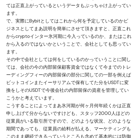
ては正直上がっているというデータもぶっちゃけ上がってい
ます。
で、実際にBybitとしてはこれから何を予定しているのかビ
ジネスとしてまあ説明を簡単にさせて頂きますと、正直これ
からcryptoインター氷河期に今入っているのか、またはこれ
から入るのではないかということで、会社としても思ってい
ます。
その中で会社としては何をしているのかっていうことに関し
ては、会社の今の内部留保顧客資金ではなくて今までのトレ
ーディングフィーの内部留保の部分に関しての一部を例えば
ビットコインまたイーサリアムで保有してた分をUSDTに変
換をしそのUSDTで今後会社の内部留保の資産を管理してい
こうかと考えています。
こうすることによってまあ氷河期が何ヶ月何年続くかは正直
申し上げて分からないですけども、スタッフ2000人ほどの
従業員がいる取引所ですので、どのような状況、どのような
期間であっても、従業員の給料が払える、マーケティングも
このまま継続できるっていうところも含めて基本的には防御