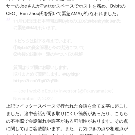
サーの
Joeさん
がTwitterスペースでホストを務め、Bybitの
CEO、
Ben Zhou氏
を招いて緊急AMAが行なわれました。
11月13日(日)日本時間22時BybitのCEOの
@benbybit
Ben氏
に緊急AMAを行います。
トピックは以下を考えています。
①Bybitの資金管理と今の状況について
②今後の規制や一連の件ついての見解
質問はリプ欄にお願いします。
取りまとめて質問します。
@BybitJP
https://t.co/YfgiO2qF0h
— Joe l web3 x Equity Investor (@TakayamaJoe)
November 12, 2022
上記ツイッタースペースで行われた会話を全て文字に起こし
ました。途中会話が聞き取りにくい箇所があったり、こちら
の不手際で会話漏れや誤字がある可能性があります。その点
に関してはご容赦願います。また、お気づきの点や相違点が