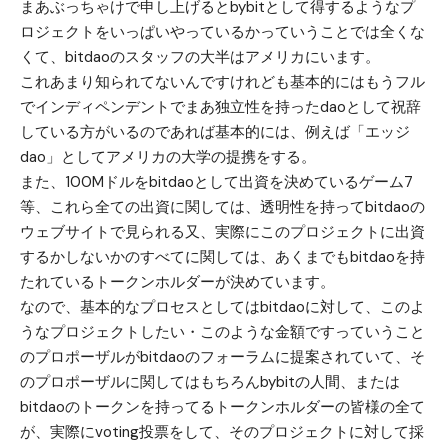
まあぶっちゃけで申し上げるとbybitとして得するようなプ
ロジェクトをいっぱいやっているかっていうことでは全くな
くて、bitdaoのスタッフの大半はアメリカにいます。
これあまり知られてないんですけれども基本的にはもうフル
でインディペンデントでまあ独立性を持ったdaoとして祝辞
している方がいるのであれば基本的には、例えば「エッジ
dao」としてアメリカの大学の提携をする。
また、100Mドルをbitdaoとして出資を決めているゲーム7
等、これら全ての出資に関しては、透明性を持ってbitdaoの
ウェブサイトで見られる又、実際にこのプロジェクトに出資
するかしないかのすべてに関しては、あくまでもbitdaoを持
たれているトークンホルダーが決めています。
なので、基本的なプロセスとしてはbitdaoに対して、このよ
うなプロジェクトしたい・このような金額ですっていうこと
のプロポーザルがbitdaoのフォーラムに提案されていて、そ
のプロポーザルに関してはもちろんbybitの人間、または
bitdaoのトークンを持ってるトークンホルダーの皆様の全て
が、実際にvoting投票をして、そのプロジェクトに対して採