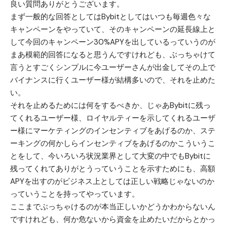
良い質問ありがとうございます。
まず一般的な回答としてはBybitとしてはいつも毎週色々な
キャンペーンをやっていて、そのキャンペーンの延長線上と
して今回のキャンペーン30%APYを出しているっていうのが
まあ模範的回答になると思うんですけれども、ぶっちゃけて
言うとすごくシンプルに今ユーザーさんが出金してその上で
バイナンスに行くユーザー様が結構多いので、それを止めた
い。
それを止めるためには何をするべきか、じゃあBybitに残っ
てくれるユーザー様、ロイヤルティーを示してくれるユーザ
ー様にマーケティングのインセンティブをあげるのか、ステ
ーキングの何かしらインセンティブをあげるのかこういうこ
とをして、今いろいろ状況業界として大変の中でもBybitに
残ってくれてありがとうっていうことを示すためにも、高額
APYを出すのがビジネス上としては正しい戦略じゃないのか
っていうことを持ってやっています。
ここまでぶっちゃけるのが本当正しいかどうかわからないん
ですけれども、何か危ないから資金を止めたいだからとかっ