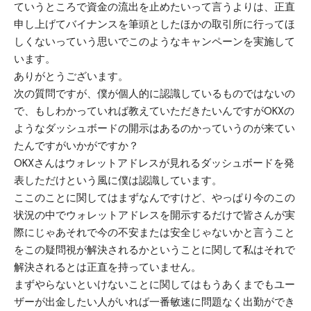
ていうところで資金の流出を止めたいって言うよりは、正直
申し上げてバイナンスを筆頭としたほかの取引所に行ってほ
しくないっていう思いでこのようなキャンペーンを実施して
います。
ありがとうございます。
次の質問ですが、僕が個人的に認識しているものではないの
で、もしわかっていれば教えていただきたいんですがOKXの
ようなダッシュボードの開示はあるのかっていうのが来てい
たんですがいかがですか？
OKXさんはウォレットアドレスが見れるダッシュボードを発
表しただけという風に僕は認識しています。
ここのことに関してはまずなんですけど、やっぱり今のこの
状況の中でウォレットアドレスを開示するだけで皆さんが実
際にじゃあそれで今の不安または安全じゃないかと言うこと
をこの疑問視が解決されるかということに関して私はそれで
解決されるとは正直を持っていません。
まずやらないといけないことに関してはもうあくまでもユー
ザーが出金したい人がいれば一番敏速に問題なく出勤ができ