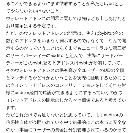
るこれができるようにまず徹底することが私たちbybitとし
てやらないといけないこと。
ウォレットアドレスの開示に関しては先ほども申しあげたと
おり開示はする予定です。
ただこのウォレットアドレスの開示は、例えばbybitの今の
数百のアドレスをいきなり開示するのではなくて、なんで開
示するのかっていうことはあくまでもニュートラルな第三者
のサードパーティーのauditorと組んで、実際にサードパー
ティーがこのbybit登るとアドレスはbybitが所有していて、
そのウォレットアドレスの保有高が全ユーザーのUIDの全額
とマッチするかどうかということを実際に証明するためにこ
のウォレットアドレスのコンソリデーションをしてそれを皆
様にauditor経由で確認ができるようにするっていうのがウ
ォレットアドレスの開示のしかるべき価値であると考えてい
ます。
ただこれだけでも足りないとは思っていて、まずauditorの
信憑性自体が今問われている中で結果的にこの本当に安全な
のか、本当にユーザーの資金は分別管理されているのかって