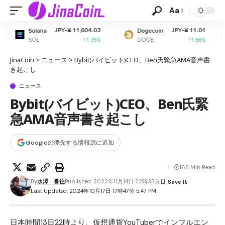
Aa
JPY-¥ 11,604.03
JPY-¥ 11.01
a
Dogecoin
Cardano
DOGE
ADA
+1.35%
+1.66%
JinaCoin
>
ニュース
>
Bybit(バイビット)CEO、Ben氏緊急AMA音声書
き起こし
ニュース
Bybit(バイビット)CEO、Ben氏緊
急AMA音声書き起こし
Googleの優先する情報源に追加
168 Min Read
By
水澤 誉往
Published: 2022年11月14日 22時33分
Last Updated: 2024年10月17日 17時47分 5:47 PM
日本時間13日22時より、仮想通貨YouTuberでインフルエン