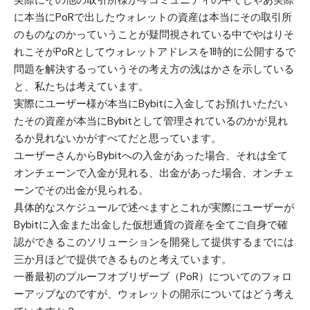
実際にその他の取引所様が今コミュニティの中でじゃあ実際
に本当にPoRで出したウォレットの資産は本当にその取引所
のものなのかっていうことが疑問視されている中でやはりそ
れこそがPoRとしてウォレットアドレスを1時的に公開するで
問題を解決するっていうその考え方の浅はかさを示している
と、私たちは考えています。
実際にユーザー様が本当にBybitに入金してお預けいただい
たその資産が本当にBybitとして管理されているのかが見れ
るか見れないかがすべてだと思っています。
ユーザーさんからBybitへの入金があった場合、それは全て
オンチェーンで入金が見れる、出金があった場合、オンチェ
ーンでその出金が見られる。
具体的なスケジュールで述べますとこれが実際にユーザーが
Bybitに入金また出金した仮想通貨の資産を全てご自身で確
認ができるこのソリューションを開発して提供するまでには
三か月ほどで提供できるものと考えています。
一番最初のプルーフオブリザーブ（PoR）についてのフォロ
ーアップなのですが、ウォレットの開示についてはどう考え