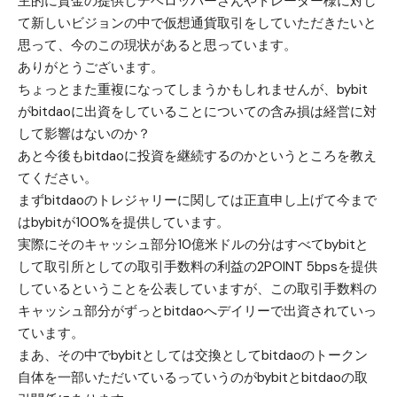
主的に資金の提供しデベロッパーさんやトレーダー様に対し
て新しいビジョンの中で仮想通貨取引をしていただきたいと
思って、今のこの現状があると思っています。
ありがとうございます。
ちょっとまた重複になってしまうかもしれませんが、bybit
がbitdaoに出資をしていることについての含み損は経営に対
して影響はないのか？
あと今後もbitdaoに投資を継続するのかというところを教え
てください。
まずbitdaoのトレジャリーに関しては正直申し上げて今まで
はbybitが100%を提供しています。
実際にそのキャッシュ部分10億米ドルの分はすべてbybitと
して取引所としての取引手数料の利益の2POINT 5bpsを提供
しているということを公表していますが、この取引手数料の
キャッシュ部分がずっとbitdaoへデイリーで出資されていっ
ています。
まあ、その中でbybitとしては交換としてbitdaoのトークン
自体を一部いただいているっていうのがbybitとbitdaoの取