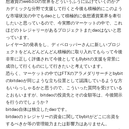
想通貨のweb3.0の世界をどういうふうに広げていくのかア
カデミックな分野で支援して行くと今後も積極的にこのよう
な市場状況の中でもdaoとして積極的に仮想通貨業界を牽引
したいと思っているので、今実際のマーケットの中で、これ
ほどのトレジャリーがあるプロジェクトまたdaoはないと思
っています。
レイヤー2の発表をし、ディベロッパーさんに新しいプロジ
ェクトをどんどんどんどん積極的に取り入れてもらって今後
非常に正しく評価されて今後としてもBybitの支援を背景に
成功して行くものにして行きたいと考えています。
恐らく、マーケットの中ではFTXのアラメダリサーチとbybit
のbitdaoが同じような立ち位置として認識しているような方
もいらっしゃるかと思うので、こういった質問を受けている
とおもいますが、bitdaoの投資先とその金額等は、今後開示
を行うのでしょうか？
bitdao自体は独立したdaoです。
bitdaoのトレジャリーの資金に関してbybitがどこに出資を
するべきか等の管理能力または影響力はありません。