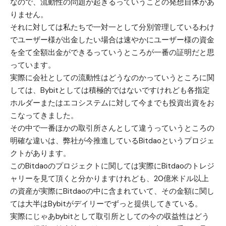
なので、流動性の問題が起きるっていうことの発想自体があ
りません。
それに対しては私たちで一対一として分別管理しているわけ
でユーザー様が出金したい場合は速やかにユーザー様の資金
を全て全額出金ができるっていうところが一番の証明だと思
っています。
実際に会社としての流動性はどうなのかっていうところに関
しては、Bybitとしては積極的ではないですけれども各指定
ホルダーまたはエコシステムに対して今までも投資出資をお
こなってきました。
その中で一番ほかの取引所さんとして違うっていうところの
明確な違いは、弊社が今推進しているBitdaoというプロジェ
クトがあります。
このBitdaoのプロジェクトに関しては実際にBitdaoのトレジ
ャリーを見て頂くと分かりますけれども、20億米ドル以上
の資産が実際にBitdaoの中に含まれていて、その金額に関し
ては大半はBybitがデイリーでずっと提供してきている。
実際にじゃあbybitとして取引所としての今の収益性はどう